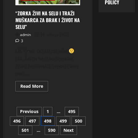
POLICY
MI
SE”
“ZORKA ŽIVI NA SELU I TRAŽI
MUŠKARCA ZA BRAK I ŽIVOT NA
SELU”
admin
14. svibnja 2022.
3
LIK Prvo, oči su mi više
Lol, šalim se. Ako cijenite
čistu Bosansku ljepotu, evo
me....
Read
Read More
more
about
“ZORKA
ŽIVI
NA
Brojevi
Previous
1
…
495
SELU
I
TRAŽI
496
497
498
499
500
stranica
MUŠKARCA
ZA
501
…
590
Next
BRAK
I