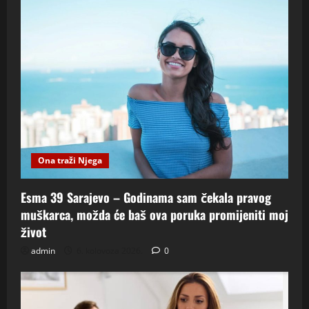
Ona traži Njega
Esma 39 Sarajevo – Godinama sam čekala pravog
muškarca, možda će baš ova poruka promijeniti moj
život
admin
6. kolovoza 2026.
0