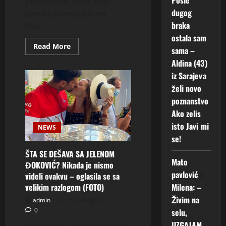
prizemljena žena, koja
dugog
sanja o pravoj ljubavi.
braka
Vrlo...
ostala sam
Read
Read More
sama –
more
about
Aldina (43)
ZORANA”MNOGO
SAM
iz Sarajeva
TUŽNA
želi novo
JER
ME
poznanstvo
MUŽ
NAPUSTIO
Ako zelis
ŽELIM
PRONAĆI
isto Javi mi
NEWS
DRUŠTVO
se!
JAVITE
MI
SE”
ŠTA SE DEŠAVA SA JELENOM
Mato
ĐOKOVIĆ? Nikada je nismo
pavlović
o
videli ovakvu – oglasila se sa
Milena: –
velikim razlogom (FOTO)
Živim na
admin
15. svibnja 2022.
0
selu,
UZGAJAM