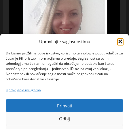
Upravljajte saglasnostima
Da bismo pružili najbolje iskustvo, koristimo tehnologije poput kolačića za
čuvanje i/ili pristup informacijama o uređaju. Saglasnost sa ovim
tehnologijama će nam omogućiti da obrađujemo podatke kao što su
ponašanje pri pregledanju ili jedinstveni ID-ovi na ovoj veb lokaciji.
Nepristanak ili povlačenje saglasnosti može negativno uticati na
određene karakteristike i funkcije.
Ona traži Njega
Upravljanje uslugama
Melina (35) iz Bijeljine otvoreno priznaje šta traži
od muškarca: „Ne želim više da gubim vrijeme na
Prihvati
prazne priče“
admin
5. kolovoza 2026.
0
Odbij