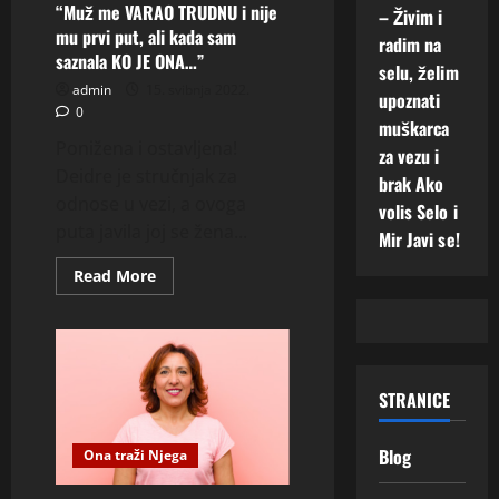
ovako
“Muž me VARAO TRUDNU i nije
– Živim i
morate
mu prvi put, ali kada sam
da
radim na
POSTUPATE
saznala KO JE ONA…”
selu, želim
U
BRAKU
admin
15. svibnja 2022.
upoznati
da
0
bi
muškarca
opstao!”
Ponižena i ostavljena!
za vezu i
Deidre je stručnjak za
brak Ako
odnose u vezi, a ovoga
volis Selo i
puta javila joj se žena...
Mir Javi se!
Read
Read More
more
about
“Muž
me
VARAO
TRUDNU
i
STRANICE
nije
mu
prvi
put,
Blog
Ona traži Njega
ali
kada
sam