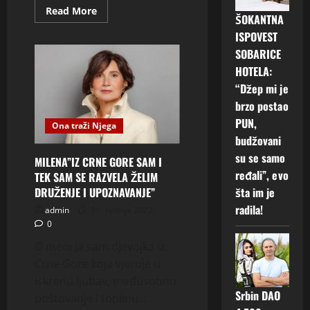
Read
Read More
ŠOKANTNA
more
about
ISPOVEST
JELENA
ĐOKOVIĆ
SOBARICE
ZAGRMELA!
Nije
HOTELA:
mogla
“Džep mi je
to
da
brzo postao
zadrži
u
PUN,
sebi!
Ona traži Njega
(FOTO)
budžovani
su se samo
MILENA”IZ CRNE GORE SAM I
ređali”, evo
TEK SAM SE RAZVELA ŽELIM
šta im je
DRUŽENJE I UPOZNAVANJE”
radila!
admin
16. svibnja 2022.
0
O meni Ja sam djevojka iz
Crne Gore koja vjeruje u
iskrenu ljubav, međusobno
Srbin DAO
poštovanje i toplinu...