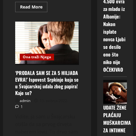
4.500 evra
Read
Read More
za mladu iz
more
about
Albanije:
MILENA”IZ
Nakon
CRNE
GORE
isplate
SAM
I
novca Ljubi
TEK
SAM
se desilo
SE
RAZVELA
ono što
Ona traži Njega
ŽELIM
niko nije
DRUŽENJE
I
OČEKIVAO
UPOZNAVANJE”
‘PRODALA SAM SE ZA 5 HILJADA
EVRA!’ Ispovest Srpkinje koja se
u Švajcarskoj udala zbog papira!
Kaje se?
admin
15. svibnja 2022.
UDATE ŽENE
1
PLAĆAJU
Vidite, ja sam u Švajcarsku
MUŠKARCIMA
otišla da sa prvog drveta
ZA INTIMNE
naberem lovu. To drvo sam