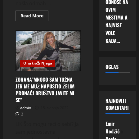
ODNOSE NA
našla odmah…...
OVIM
Read
Read More
MESTIMA A
more
about
NAJVISE
‘PRODALA
VOLE
SAM
SE
KADA…
ZA
5
HILJADA
EVRA!’
Ispovest
Srpkinje
Ona traži Njega
OGLAS
koja
se
u
ZORANA”MNOGO SAM TUŽNA
Švajcarskoj
udala
JER ME MUŽ NAPUSTIO ŽELIM
zbog
PRONAĆI DRUŠTVO JAVITE MI
papira!
Kaje
SE”
NAJNOVIJI
se?
KOMENTARI
admin
15. svibnja 2022.
2
Emir
LIK Što mogu reći o sebi? Ja
Hodžić
o
sam jednostavna
Posle