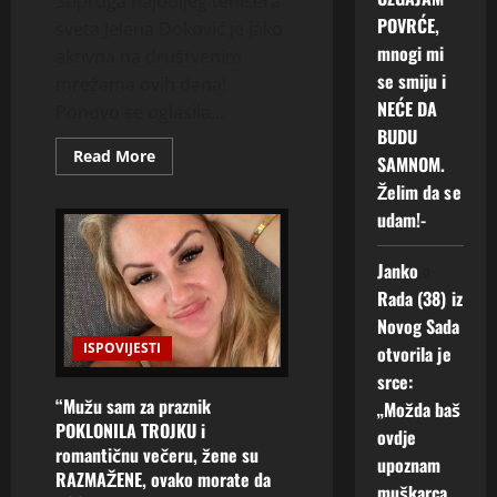
Supruga najboljeg tenisera
POVRĆE,
sveta Jelena Đoković je jako
mnogi mi
aktivna na društvenim
se smiju i
mrežama ovih dana!
NEĆE DA
Ponovo se oglasila...
BUDU
Read
Read More
SAMNOM.
more
about
Želim da se
ŠTA
udam!-
SE
DEŠAVA
SA
JELENOM
Janko
o
ĐOKOVIĆ?
Nikada
Rada (38) iz
je
Novog Sada
nismo
videli
ISPOVIJESTI
otvorila je
ovakvu
–
srce:
oglasila
se
“Mužu sam za praznik
„Možda baš
sa
POKLONILA TROJKU i
ovdje
velikim
razlogom
romantičnu večeru, žene su
upoznam
(FOTO)
RAZMAŽENE, ovako morate da
muškarca