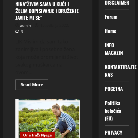
DISCLAIMER
saznala
NINA”ŽIVIM SAMA U KUĆI I
KO
ŽELIM DOPISIVANJE I DRUŽENJE
JE
ONA…”
Forum
JAVITE MI SE”
admin
15. svibnja 2022.
Home
3
LIK Mislim da sam tako
INFO
zanimljiva i posebna žena
MAGAZIN
koja može promijeniti život
svakog muškarca na
KONTAKTIRAJTE
ovom...
NAS
Read
Read More
POCETNA
more
about
NINA”ŽIVIM
SAMA
Politika
U
kolačića
KUĆI
I
(EU)
ŽELIM
DOPISIVANJE
I
PRIVACY
DRUŽENJE
Ona traži Njega
JAVITE