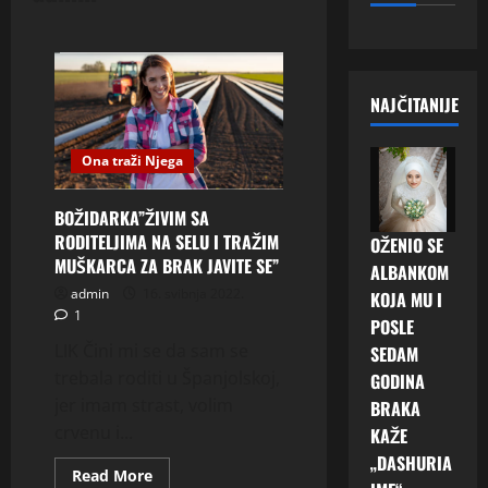
NAJČITANIJE
Ona traži Njega
BOŽIDARKA”ŽIVIM SA
RODITELJIMA NA SELU I TRAŽIM
OŽENIO SE
MUŠKARCA ZA BRAK JAVITE SE”
ALBANKOM
admin
16. svibnja 2022.
KOJA MU I
1
POSLE
LIK Čini mi se da sam se
SEDAM
trebala roditi u Španjolskoj,
GODINA
jer imam strast, volim
BRAKA
crvenu i...
KAŽE
„DASHURIA
Read
Read More