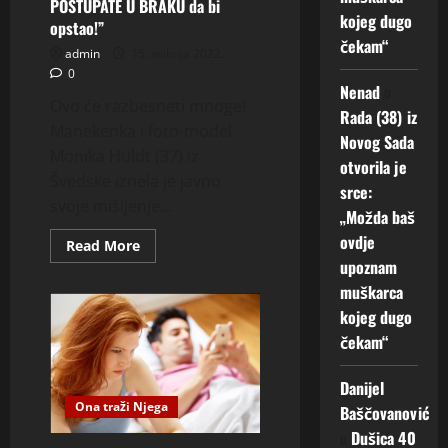
POSTUPATE U BRAKU da bi
kojeg dugo
opstao!”
čekam“
admin
15. svibnja 2022.
0
Nenad
o
Ovo će razbesneti mnoge!
Rada (38) iz
Manekenka i foto-model
Novog Sada
Monika Huldt (37) iz
otvorila je
Švedske iznela je javno
srce:
svoje mišljenje...
„Možda baš
ovdje
Read
Read More
more
upoznam
about
“Mužu
muškarca
sam
kojeg dugo
za
praznik
čekam“
POKLONILA
TROJKU
i
romantičnu
Danijel
večeru,
Ona traži Njega
Baščovanović
žene
su
o
Dušica 40
RAZMAŽENE,