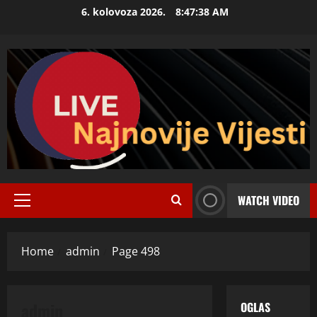
Skip
6. kolovoza 2026.
8:47:39 AM
to
content
WATCH VIDEO
Primary
Menu
Home
admin
Page 498
admin
OGLAS