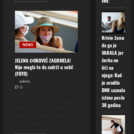
IME“
more
about
BOŽIDARKA”ŽIVIM
SA
RODITELJIMA
NA
SELU
I
TRAŽIM
Krivio ženu
MUŠKARCA
ZA
da ga je
NEWS
BRAK
JAVITE
VARALA jer
SE”
ćerka ne
JELENA ĐOKOVIĆ ZAGRMELA!
Nije mogla to da zadrži u sebi!
liči na
(FOTO)
njega: Kad
admin
16. svibnja 2022.
je uradila
0
DNK saznala
Supruga najboljeg tenisera
istinu posle
sveta Novaka Đokovića,
38 godina
Jelena se oglasila posle
finala Mastersa u Rimu.
Novak je savadao...