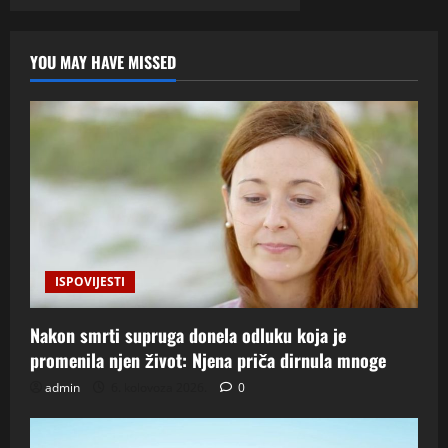
objava
ŽIVOT
NA
SELU”
YOU MAY HAVE MISSED
ISPOVIJESTI
Nakon smrti supruga donela odluku koja je
promenila njen život: Njena priča dirnula mnoge
admin
6. kolovoza 2026.
0