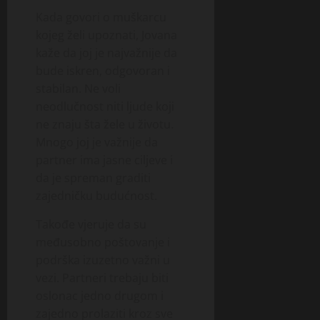
Kada govori o muškarcu
kojeg želi upoznati, Jovana
kaže da joj je najvažnije da
bude iskren, odgovoran i
stabilan. Ne voli
neodlučnost niti ljude koji
ne znaju šta žele u životu.
Mnogo joj je važnije da
partner ima jasne ciljeve i
da je spreman graditi
zajedničku budućnost.
Takođe vjeruje da su
međusobno poštovanje i
podrška izuzetno važni u
vezi. Partneri trebaju biti
oslonac jedno drugom i
zajedno prolaziti kroz sve