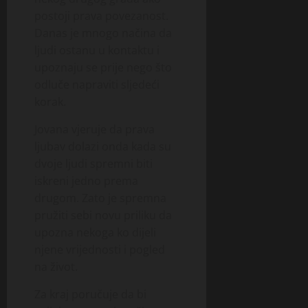
postoji prava povezanost.
Danas je mnogo načina da
ljudi ostanu u kontaktu i
upoznaju se prije nego što
odluče napraviti sljedeći
korak.
Jovana vjeruje da prava
ljubav dolazi onda kada su
dvoje ljudi spremni biti
iskreni jedno prema
drugom. Zato je spremna
pružiti sebi novu priliku da
upozna nekoga ko dijeli
njene vrijednosti i pogled
na život.
Za kraj poručuje da bi