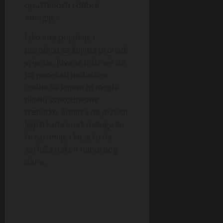
opuštenosti i dobre
energije.
Iako ima prijatelje i
porodicu sa kojima provodi
vrijeme, Jovana priznaje da
joj ponekad nedostaje
osoba sa kojom bi mogla
dijeliti svakodnevne
trenutke. Smatra da je život
ljepši kada imaš nekoga ko
te razumije i ko je tu da
sasluša nakon napornog
dana.