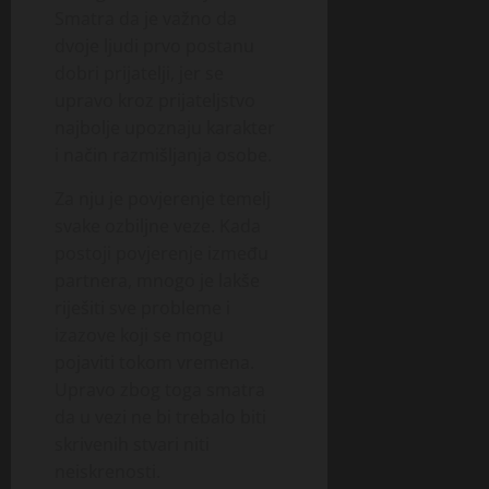
Smatra da je važno da
dvoje ljudi prvo postanu
dobri prijatelji, jer se
upravo kroz prijateljstvo
najbolje upoznaju karakter
i način razmišljanja osobe.
Za nju je povjerenje temelj
svake ozbiljne veze. Kada
postoji povjerenje između
partnera, mnogo je lakše
riješiti sve probleme i
izazove koji se mogu
pojaviti tokom vremena.
Upravo zbog toga smatra
da u vezi ne bi trebalo biti
skrivenih stvari niti
neiskrenosti.