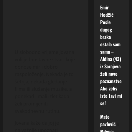
Emir
Hodžić
o
Posle
dugog
braka
ostala sam
sama –
U slobodno vrijeme Jovana
Aldina (43)
voli jednostavne stvari koje
iz Sarajeva
donose mir i dobro
želi novo
raspoloženje. Nekada je to
poznanstvo
šetnja, nekada gledanje
Ako zelis
filma ili slušanje muzike, a
isto Javi mi
ponekad i mali izlet kada
se!
želi promijeniti
svakodnevnu rutinu.
Mato
Jovana kaže da joj je
pavlović
o
najvažnije upoznati
Milena: –