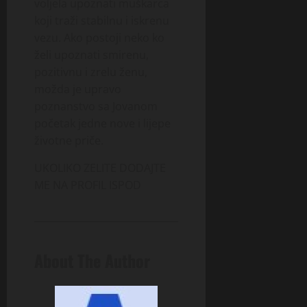
voljela upoznati muškarca
koji traži stabilnu i iskrenu
vezu. Ako postoji neko ko
želi upoznati smirenu,
pozitivnu i zrelu ženu,
možda je upravo
poznanstvo sa Jovanom
početak jedne nove i lijepe
životne priče.
UKOLIKO ZELITE DODAJTE
ME NA PROFIL ISPOD
About The Author