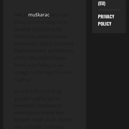
(EU)
Ako si
muškarac
koji traži
PRIVACY
zrelu, iskrenu i pozitivnu
POLICY
ženu za ozbiljnu vezu,
možda je upravo Jovana
osoba koju vrijedi upoznati.
Ponekad jedno poznanstvo
može biti početak lijepe
životne priče koja traje
mnogo duže nego što smo
očekivali.
Jovana kaže da je kroz
godine naučila da su
iskrenost i poštovanje
najvažnije osobine koje
partner može imati. Danas
mnogo bolje zna kakav