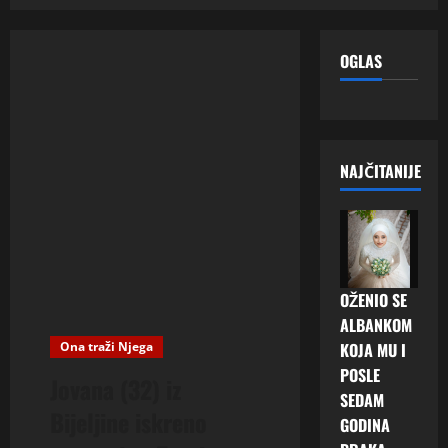
OGLAS
NAJČITANIJE
OŽENIO SE
ALBANKOM
Ona traži Njega
KOJA MU I
POSLE
Jovana (32) iz
SEDAM
Bijeljine iskreno
GODINA