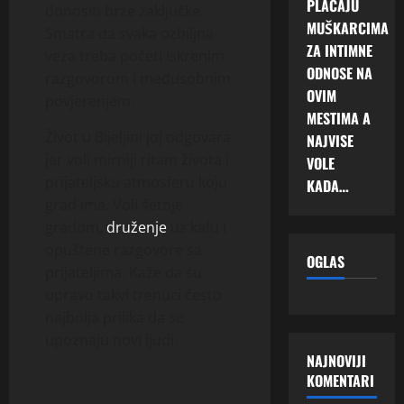
PLAĆAJU
donositi brze zaključke.
MUŠKARCIMA
Smatra da svaka ozbiljna
ZA INTIMNE
veza treba početi iskrenim
ODNOSE NA
razgovorom i međusobnim
OVIM
povjerenjem.
MESTIMA A
Život u Bijeljini joj odgovara
NAJVISE
jer voli mirniji ritam života i
VOLE
prijateljsku atmosferu koju
KADA…
grad ima. Voli šetnje
gradom,
druženje
uz kafu i
opuštene razgovore sa
OGLAS
prijateljima. Kaže da su
upravo takvi trenuci često
najbolja prilika da se
upoznaju novi ljudi.
NAJNOVIJI
KOMENTARI