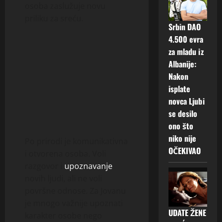
osoba zaslužuje novu
priliku za sreću.
Srbin DAO
4.500 evra
za mladu iz
Albanije:
Nakon
isplate
novca Ljubi
se desilo
ono što
niko nije
Po prirodi je komunikativna
OČEKIVAO
i otvorena osoba. Voli
razgovor i
upoznavanje
novih ljudi, ali ne voli
površne odnose. Za Jovanu
je mnogo važnije upoznati
UDATE ŽENE
karakter osobe nego