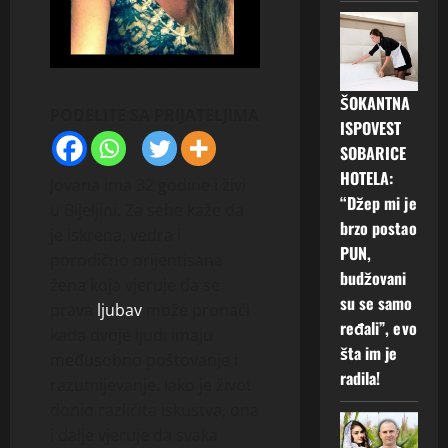
ŠOKANTNA
PODELITE SA PRIJATELJIMA
ISPOVEST
SOBARICE
HOTELA:
Jovana ima 32 godine i živi
“Džep mi je
u Bijeljini. Za sebe kaže da
brzo postao
je iskrena, vedra i
PUN,
porodično orijentisana
budžovani
žena koja vjeruje da se
su se samo
prava
ljubav
može pronaći
ređali”, evo
kada dvoje ljudi imaju
šta im je
međusobno poštovanje i
radila!
razumijevanje. Iako je život
donio različita iskustva, ona
i dalje vjeruje da svaka