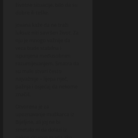
životne situacije, bilo da su
dobre ili teške.
Jovana kaže da ne traži
luksuz niti savršen život. Za
nju je mnogo važnije da
veza bude stabilna i
ispunjena međusobnim
razumijevanjem. Smatra da
su male stvari često
najvažnije – lijepa riječ,
pažnja i osjećaj da nekome
značiš.
Otvorena je za
upoznavanje muškarca iz
Bijeljine, ali joj ne bi
smetalo ni da dolazi iz
nekog drugog grada ako