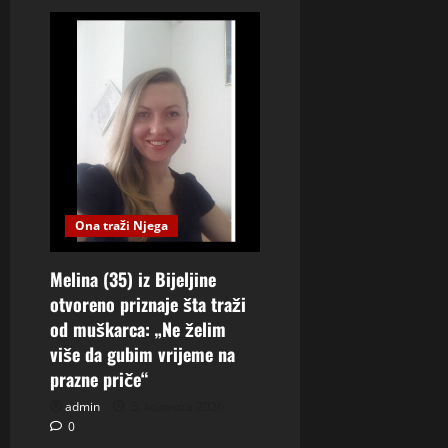
Ona traži Njega
Melina (35) iz Bijeljine
otvoreno priznaje šta traži
od muškarca: „Ne želim
više da gubim vrijeme na
prazne priče“
admin
5. kolovoza 2026.
0