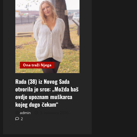
Ona traži Njega
Rada (38) iz Novog Sada
otvorila je srce: „Možda baš
ovdje upoznam muškarca
kojeg dugo čekam“
admin
3. kolovoza 2026.
2