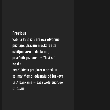
P
Previous:
Sabina (38) iz Sarajeva otvoreno
o
priznaje: „Tražim muškarca za
ozbiljnu vezu – dosta mi je
s
površnih poznanstava“Javi se!
t
Next:
Neočekivan preokret u srpskim
n
selima: Momci odustaju od brakova
sa Albankama – sada žele supruge
a
iz Rusije
v
i