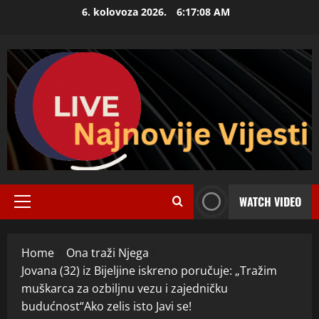
Skip
6. kolovoza 2026.
6:17:09 AM
to
content
WATCH VIDEO
Primary
Menu
Home
Ona traži Njega
Jovana (32) iz Bijeljine iskreno poručuje: „Tražim
muškarca za ozbiljnu vezu i zajedničku
budućnost“Ako zelis isto Javi se!