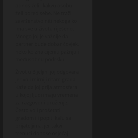
odnos želi i kakvu osobu
želi pored sebe. Ne traži
savršenstvo niti nekoga ko
ima sve u životu riješeno.
Mnogo joj je važnije da
partner bude dobar čovjek,
neko ko zna cijeniti pažnju i
međusobnu podršku.
Život u Bijeljini joj odgovara
jer voli mirniji ritam grada.
Kaže da joj prija atmosfera
u kojoj ljudi imaju vremena
za razgovor i druženje.
Često voli prošetati
gradom ili popiti kafu sa
prijateljima, jer takvi
trenuci donose osjećaj