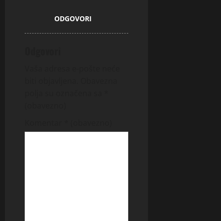
ODGOVORI
Odgovori
Vaša adresa e-pošte neće
biti objavljena.
Obavezna
polja su označena sa
*
(obavezno)
Komentar
* (obavezno)