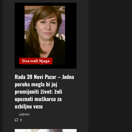
Ona traži Njega
Rada 39 Novi Pazar – Jedna
poruka mogla bi joj
promijeniti život: želi
upoznati muškarca za
ozbiljnu vezu
admin
4. kolovoza 2026.
0