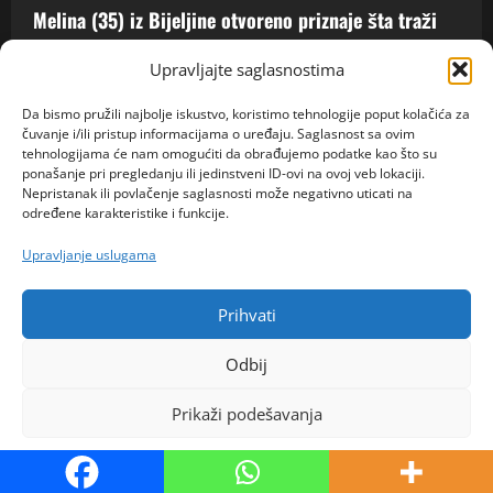
Melina (35) iz Bijeljine otvoreno priznaje šta traži
od muškarca: „Ne želim više da gubim vrijeme na
Upravljajte saglasnostima
prazne priče“
admin
5. kolovoza 2026.
0
Da bismo pružili najbolje iskustvo, koristimo tehnologije poput kolačića za
čuvanje i/ili pristup informacijama o uređaju. Saglasnost sa ovim
tehnologijama će nam omogućiti da obrađujemo podatke kao što su
ponašanje pri pregledanju ili jedinstveni ID-ovi na ovoj veb lokaciji.
Nepristanak ili povlačenje saglasnosti može negativno uticati na
određene karakteristike i funkcije.
Upravljanje uslugama
Prihvati
Odbij
ISPOVIJESTI
Prikaži podešavanja
Muž je mesec dana nakon venčanja doveo drugu
ženu u kuću: Nije ni slutio da će zbog toga izgubiti
Politika kolačića
suprugu, a onda je saznao šokantnu istinu