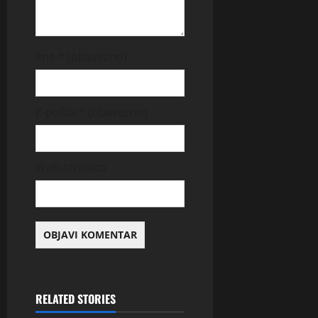
Ime
* (obavezno)
E-pošta
* (obavezno)
Web-stranica
RELATED STORIES