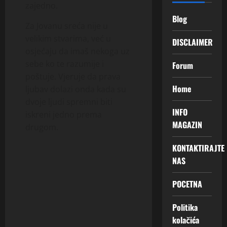
zajedno.
Blog
Za Jovanu sreća nije u
velikim stvarima, već u
DISCLAIMER
osjećaju da imaš nekoga uz
sebe ko te razumije i
Forum
poštuje. Vjeruje da prava
Home
ljubav dolazi onda kada su
dvoje ljudi spremni biti
INFO
iskreni jedno prema
MAGAZIN
drugom.
KONTAKTIRAJTE
NAS
POCETNA
Politika
kolačića