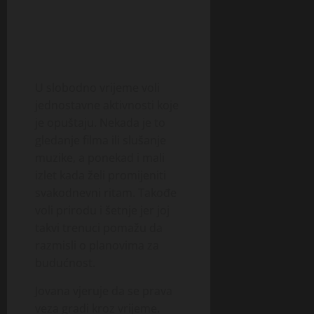
U slobodno vrijeme voli
jednostavne aktivnosti koje
je opuštaju. Nekada je to
gledanje filma ili slušanje
muzike, a ponekad i mali
izlet kada želi promijeniti
svakodnevni ritam. Takođe
voli prirodu i šetnje jer joj
takvi trenuci pomažu da
razmisli o planovima za
budućnost.
Jovana vjeruje da se prava
veza gradi kroz vrijeme.