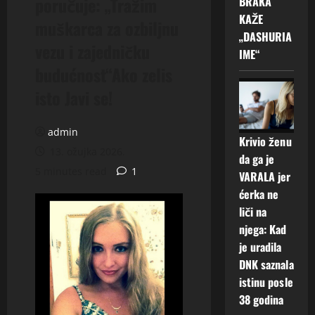
poručuje: „Tražim
BRAKA
KAŽE
muškarca za ozbiljnu
„DASHURIA
vezu i zajedničku
IME“
budućnost“Ako zelis
isto Javi se!
admin
Krivio ženu
13. ožujka 2026.
da ga je
5 minutes read
1
VARALA jer
ćerka ne
liči na
njega: Kad
je uradila
DNK saznala
istinu posle
38 godina