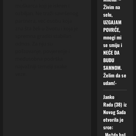
muškarca koji je iskren i
Živim na
ozbiljan. Ne traži savršenog
selu,
partnera, već osobu koja
UZGAJAM
zna šta želi u životu i koja je
POVRĆE,
spremna graditi stabilan
mnogi mi
odnos. Za nju su
se smiju i
poštovanje, povjerenje i
NEĆE DA
međusobna podrška
BUDU
najvažniji temelji svake
SAMNOM.
veze.
Želim da se
udam!-
Janko
o
Rada (38) iz
Novog Sada
otvorila je
srce:
„Možda baš