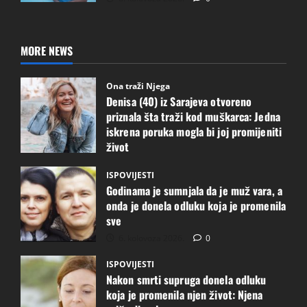
MORE NEWS
Ona traži Njega
Denisa (40) iz Sarajeva otvoreno
priznala šta traži kod muškarca: Jedna
iskrena poruka mogla bi joj promijeniti
život
6. kolovoza 2026.
1
ISPOVIJESTI
Godinama je sumnjala da je muž vara, a
onda je donela odluku koja je promenila
sve
6. kolovoza 2026.
0
ISPOVIJESTI
Nakon smrti supruga donela odluku
koja je promenila njen život: Njena