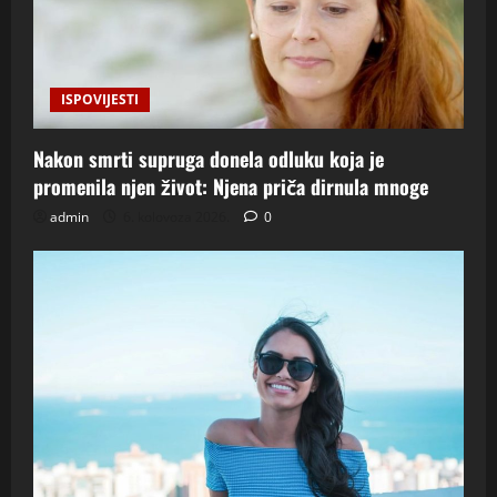
ISPOVIJESTI
Nakon smrti supruga donela odluku koja je
promenila njen život: Njena priča dirnula mnoge
admin
6. kolovoza 2026.
0