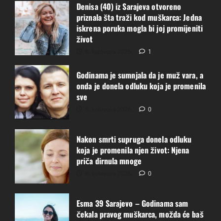
Denisa (40) iz Sarajeva otvoreno
Albanke za udaju upoznala sam svog
priznala šta traži kod muškarca: Jedna
verenika iz Bosne i Hercegovine i
iskrena poruka mogla bi joj promijeniti
uskoro ćemo se venčati“
život
3
13. lipnja 2026.
0
6. kolovoza 2026.
1
Olja iz Rusije: „Preko stranice Ruskinje
za udaju upoznala sam svog supruga,
Godinama je sumnjala da je muž vara, a
preselila se u Srbiju i danas čekamo
onda je donela odluku koja je promenila
našu bebu“
sve
4
13. lipnja 2026.
0
6. kolovoza 2026.
0
Ivona„Dugo sam bila sama, a ljubavni
oglas koji sam postavila na stranici
Nakon smrti supruga donela odluku
Jadranka Maletić doveo me je do ljubavi
koja je promenila njen život: Njena
mog života“
priča dirnula mnoge
5
13. lipnja 2026.
0
6. kolovoza 2026.
0
Upoznao sam djevojku preko oglasa na
sajtu Saznajemo, a danas smo u
Esma 39 Sarajevo – Godinama sam
sretnom braku“ – Andrijina iskrena
čekala pravog muškarca, možda će baš
ispovijest koja je mnoge dirnula