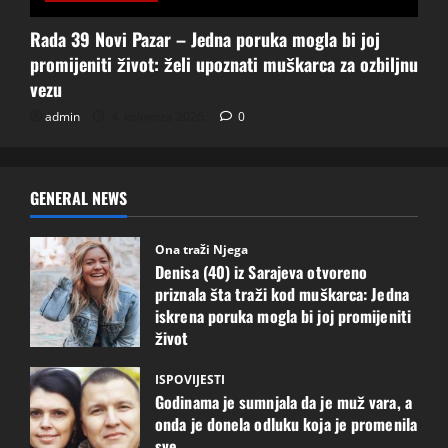
Rada 39 Novi Pazar – Jedna poruka mogla bi joj
promijeniti život: želi upoznati muškarca za ozbiljnu
vezu
admin
4. kolovoza 2026.
0
GENERAL NEWS
Ona traži Njega
Denisa (40) iz Sarajeva otvoreno
priznala šta traži kod muškarca: Jedna
iskrena poruka mogla bi joj promijeniti
život
6. kolovoza 2026.
1
ISPOVIJESTI
Godinama je sumnjala da je muž vara, a
onda je donela odluku koja je promenila
sve