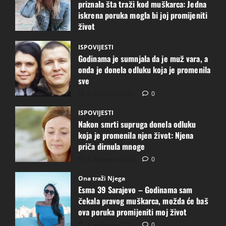
priznala šta traži kod muškarca: Jedna
iskrena poruka mogla bi joj promijeniti
život
6. kolovoza 2026.
1
ISPOVIJESTI
Godinama je sumnjala da je muž vara, a
onda je donela odluku koja je promenila
sve
6. kolovoza 2026.
0
ISPOVIJESTI
Nakon smrti supruga donela odluku
koja je promenila njen život: Njena
priča dirnula mnoge
6. kolovoza 2026.
0
Ona traži Njega
Esma 39 Sarajevo – Godinama sam
čekala pravog muškarca, možda će baš
ova poruka promijeniti moj život
6. kolovoza 2026.
0