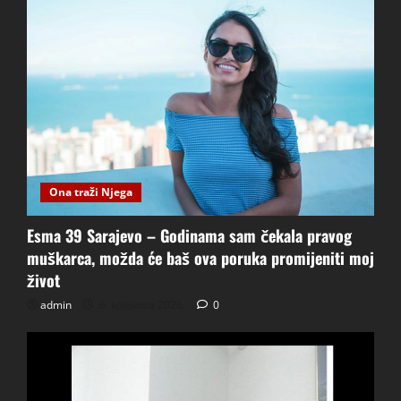
Ona traži Njega
Esma 39 Sarajevo – Godinama sam čekala pravog
muškarca, možda će baš ova poruka promijeniti moj
život
admin
6. kolovoza 2026.
0