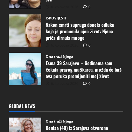
6. kolovoza 2026.
0
ISPOVIJESTI
Nakon smrti supruga donela odluku
koja je promenila njen život: Njena
priča dirnula mnoge
6. kolovoza 2026.
0
Ona traži Njega
Esma 39 Sarajevo – Godinama sam
čekala pravog muškarca, možda će baš
ova poruka promijeniti moj život
6. kolovoza 2026.
0
GLOBAL NEWS
Ona traži Njega
Denisa (40) iz Sarajeva otvoreno