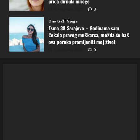
priča dirnula mnoge
6. kolovoza 2026.
0
Ona traži Njega
Esma 39 Sarajevo – Godinama sam
čekala pravog muškarca, možda će baš
ova poruka promijeniti moj život
6. kolovoza 2026.
0