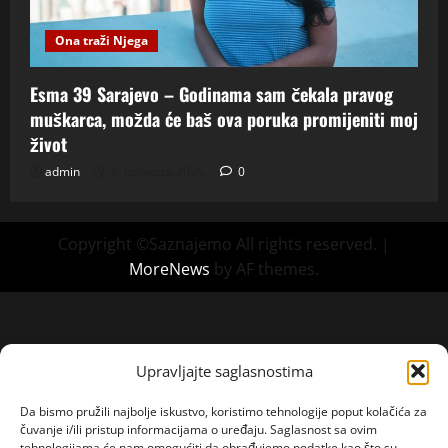
Ona traži Njega
Esma 39 Sarajevo – Godinama sam čekala pravog
muškarca, možda će baš ova poruka promijeniti moj
život
admin
6. kolovoza 2026.
0
Copyright ©Saznajemo All rights reserved.
|
MoreNews
by AF themes.
Upravljajte saglasnostima
Da bismo pružili najbolje iskustvo, koristimo tehnologije poput kolačića za
čuvanje i/ili pristup informacijama o uređaju. Saglasnost sa ovim
tehnologijama će nam omogućiti da obrađujemo podatke kao što su