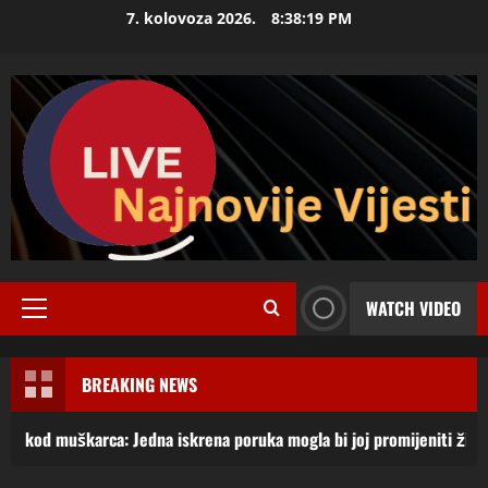
Skip
7. kolovoza 2026.
8:38:20 PM
to
content
WATCH VIDEO
Primary
Menu
BREAKING NEWS
rca: Jedna iskrena poruka mogla bi joj promijeniti život