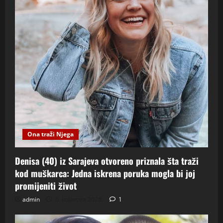
Ona traži Njega
Denisa (40) iz Sarajeva otvoreno priznala šta traži
kod muškarca: Jedna iskrena poruka mogla bi joj
promijeniti život
admin
6. kolovoza 2026.
1