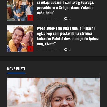
Ivona„Dugo sam bila sama, a ljubavni
oglas koji sam postavila na stranici
Jadranka Maletić doveo me je do ljubavi
mog života“
5
13. lipnja 2026.
0
Upoznao sam djevojku preko oglasa na
sajtu Saznajemo, a danas smo u
sretnom braku“ – Andrijina iskrena
ispovijest koja je mnoge dirnula
1
15. lipnja 2026.
0
Komentar na Saznajemo oglas
NOVE VIJETI
promijenio joj život – Maja i verenik u
Austriji već 3 godine zajedno
14. lipnja 2026.
0
2
Akuna iz Albanije: „Preko stranice
Albanke za udaju upoznala sam svog
verenika iz Bosne i Hercegovine i