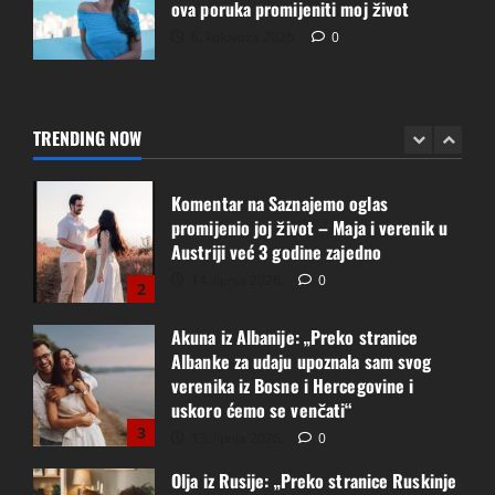
ova poruka promijeniti moj život
1
15. lipnja 2026.
0
6. kolovoza 2026.
0
Komentar na Saznajemo oglas
promijenio joj život – Maja i verenik u
Austriji već 3 godine zajedno
TRENDING NOW
14. lipnja 2026.
0
2
Akuna iz Albanije: „Preko stranice
Albanke za udaju upoznala sam svog
verenika iz Bosne i Hercegovine i
uskoro ćemo se venčati“
3
13. lipnja 2026.
0
Olja iz Rusije: „Preko stranice Ruskinje
za udaju upoznala sam svog supruga,
preselila se u Srbiju i danas čekamo
našu bebu“
4
13. lipnja 2026.
0