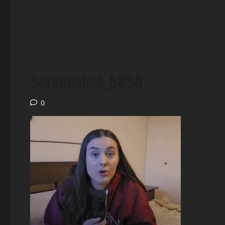
Screenshot_5050
0