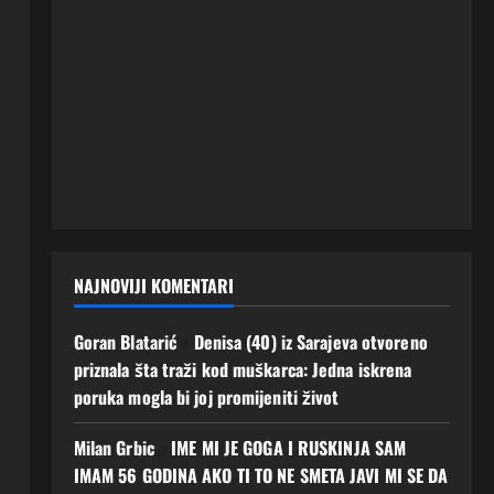
NAJNOVIJI KOMENTARI
Goran Blatarić
o
Denisa (40) iz Sarajeva otvoreno
priznala šta traži kod muškarca: Jedna iskrena
poruka mogla bi joj promijeniti život
Milan Grbic
o
IME MI JE GOGA I RUSKINJA SAM
IMAM 56 GODINA AKO TI TO NE SMETA JAVI MI SE DA