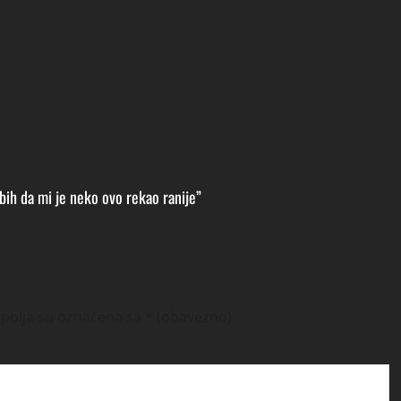
 bih da mi je neko ovo rekao ranije”
polja su označena sa
* (obavezno)