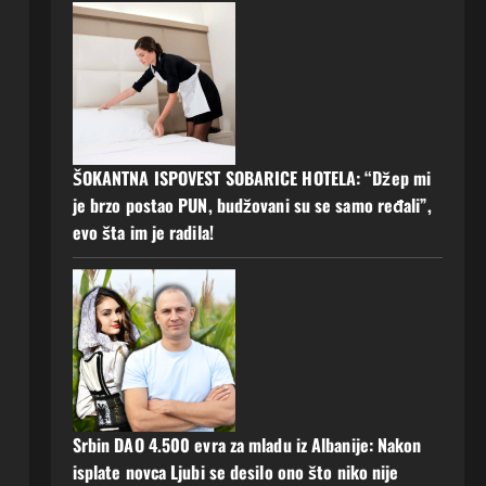
ŠOKANTNA ISPOVEST SOBARICE HOTELA: “Džep mi
je brzo postao PUN, budžovani su se samo ređali”,
evo šta im je radila!
Srbin DAO 4.500 evra za mladu iz Albanije: Nakon
isplate novca Ljubi se desilo ono što niko nije