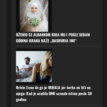
OŽENIO SE ALBANKOM KOJA MU I POSLE SEDAM
GODINA BRAKA KAŽE „DASHURIA IME“
Krivio ženu da ga je VARALA jer ćerka ne liči na
njega: Kad je uradila DNK saznala istinu posle 38
godina