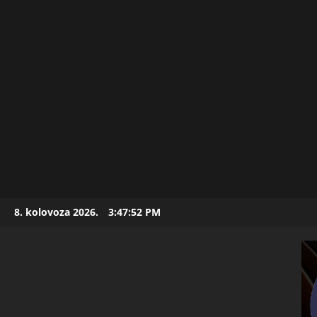
Skip
8. kolovoza 2026.
3:47:53 PM
to
content