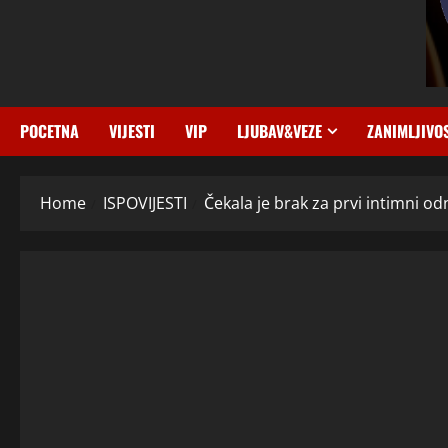
POCETNA
VIJESTI
VIP
LJUBAV&VEZE
ZANIMLJIVO
Home
ISPOVIJESTI
Čekala je brak za prvi intimni od