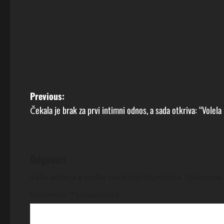
P
Previous:
Čekala je brak za prvi intimni odnos, a sada otkriva: “Volela
o
s
t
Odgovori
n
Vaša adresa e-pošte neće biti objavljena.
Obavezna 
Komentar
* (obavezno)
a