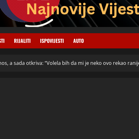
STI
RIJALITI
ISPOVIJESTI
AUTO
nos, a sada otkriva: “Volela bih da mi je neko ovo rekao ranij