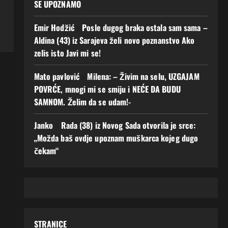
SE UPOZNAMO
Emir Hodžić
o
Posle dugog braka ostala sam sama –
Aldina (43) iz Sarajeva želi novo poznanstvo Ako
zelis isto Javi mi se!
Mato pavlović
o
Milena: – Živim na selu, UZGAJAM
POVRĆE, mnogi mi se smiju i NEĆE DA BUDU
SAMNOM. Želim da se udam!-
Janko
o
Rada (38) iz Novog Sada otvorila je srce:
„Možda baš ovdje upoznam muškarca kojeg dugo
čekam“
STRANICE