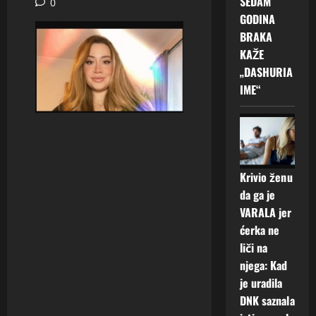
SEDAM
0
GODINA
BRAKA
KAŽE
„DASHURIA
IME“
Krivio ženu
da ga je
VARALA jer
ćerka ne
liči na
njega: Kad
je uradila
DNK saznala