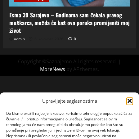
Esma 39 Sarajevo – Godinama sam čekala pravog
muškarca, možda će baš ova poruka promijeniti moj
život
admin
6. kolovoza 2026.
0
Copyright ©Saznajemo All rights reserved.
|
MoreNews
by AF themes.
Upravljajte saglasnostima
Da bismo pružili najbolje iskustvo, koristimo tehnologije poput kolačića za
čuvanje i/ili pristup informacijama o uređaju. Saglasnost sa ovim
tehnologijama će nam omogućiti da obrađujemo podatke kao što su
ponašanje pri pregledanju ili jedinstveni ID-ovi na ovoj veb lokaciji.
Nepristanak ili povlačenje saglasnosti može negativno uticati na