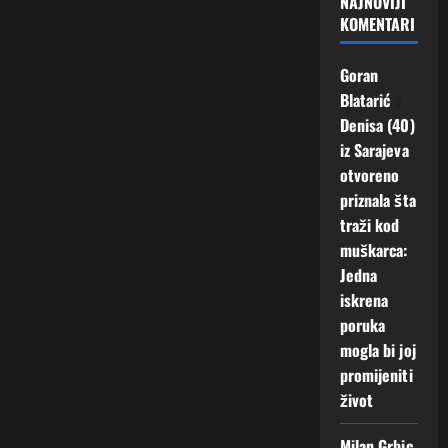
NAJNOVIJI
KOMENTARI
Goran
Blatarić
o
Denisa (40)
iz Sarajeva
otvoreno
priznala šta
traži kod
muškarca:
Jedna
iskrena
poruka
mogla bi joj
promijeniti
život
Milan Grbic