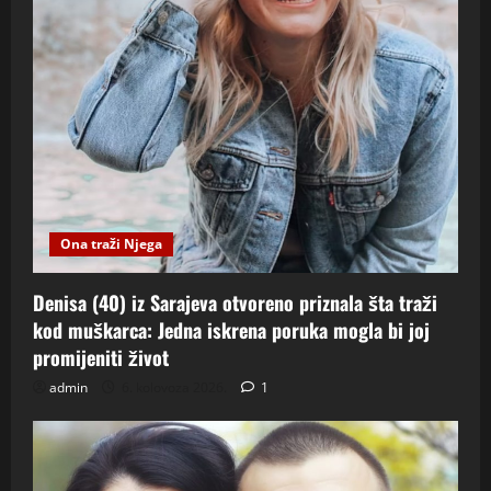
Ona traži Njega
Denisa (40) iz Sarajeva otvoreno priznala šta traži
kod muškarca: Jedna iskrena poruka mogla bi joj
promijeniti život
admin
6. kolovoza 2026.
1