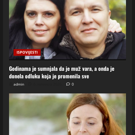
ISPOVIJESTI
Godinama je sumnjala da je muž vara, a onda je
donela odluku koja je promenila sve
admin
6. kolovoza 2026.
0