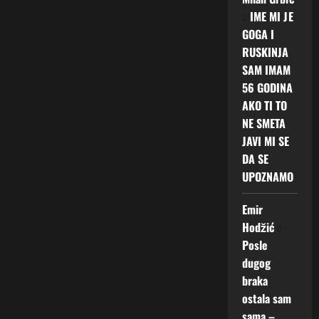
o
IME MI JE
GOGA I
RUSKINJA
SAM IMAM
56 GODINA
AKO TI TO
NE SMETA
JAVI MI SE
DA SE
UPOZNAMO
Emir
Hodžić
o
Posle
dugog
braka
ostala sam
sama –