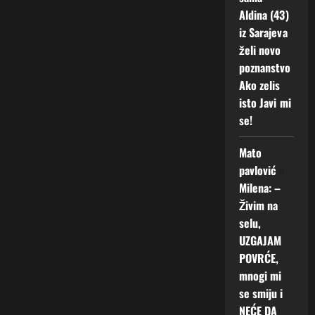
Aldina (43)
iz Sarajeva
želi novo
poznanstvo
Ako zelis
isto Javi mi
se!
Mato
pavlović
o
Milena: –
Živim na
selu,
UZGAJAM
POVRĆE,
mnogi mi
se smiju i
NEĆE DA