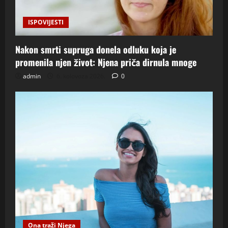
ISPOVIJESTI
Nakon smrti supruga donela odluku koja je
promenila njen život: Njena priča dirnula mnoge
admin
6. kolovoza 2026.
0
Ona traži Njega