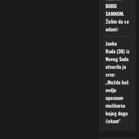
BUDU
SAMNOM.
Želim da se
udam!-
Janko
o
Rada (38) iz
Novog Sada
otvorila je
srce:
„Možda baš
ovdje
upoznam
muškarca
kojeg dugo
čekam“