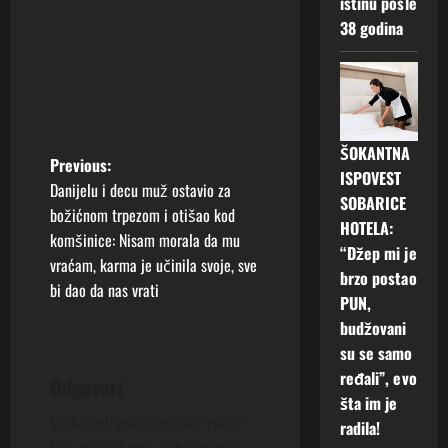
istinu posle
38 godina
ŠOKANTNA
P
Previous:
ISPOVEST
Danijelu i decu muž ostavio za
SOBARICE
o
božićnom trpezom i otišao kod
HOTELA:
komšinice: Nisam morala da mu
s
“Džep mi je
vraćam, karma je učinila svoje, sve
brzo postao
t
bi dao da nas vrati
PUN,
budžovani
n
su se samo
a
ređali”, evo
Odgovori
šta im je
v
Vaša adresa e-pošte neće
radila!
biti objavljena.
Obavezna