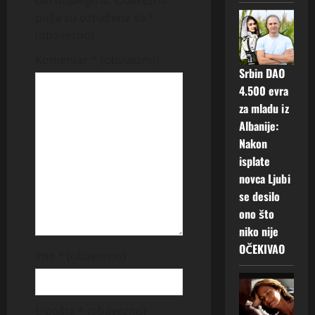
i
polja su označena sa
*
g
(obavezno)
Komentar
* (obavezno)
a
Srbin DAO
4.500 evra
t
za mladu iz
i
Albanije:
Nakon
o
isplate
novca Ljubi
n
se desilo
ono što
niko nije
OČEKIVAO
Ime
* (obavezno)
E-pošta
* (obavezno)