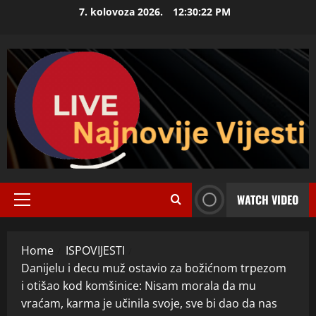
Skip
7. kolovoza 2026.
12:30:23 PM
to
content
WATCH VIDEO
Primary
Menu
Home
ISPOVIJESTI
Danijelu i decu muž ostavio za božićnom trpezom
i otišao kod komšinice: Nisam morala da mu
vraćam, karma je učinila svoje, sve bi dao da nas