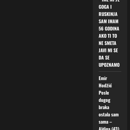
GOGA I
RUSKINJA
SAM IMAM
56 GODINA
AKO TI TO
NE SMETA
JAVI MI SE
DA SE
UPOZNAMO
Emir
Hodžić
o
Posle
dugog
braka
ostala sam
sama –
Aldina (43)