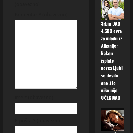
i
(obavezno)
g
Komentar
* (obavezno)
Srbin DAO
a
4.500 evra
t
za mladu iz
Albanije:
i
Nakon
isplate
o
novca Ljubi
n
se desilo
ono što
niko nije
OČEKIVAO
Ime
* (obavezno)
E-pošta
* (obavezno)