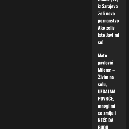
iz Sarajeva
želi novo
poznanstvo
Ako zelis
isto Javi mi
se!
Mato
pavlović
o
Milena: –
Živim na
selu,
UZGAJAM
POVRĆE,
mnogi mi
se smiju i
NEĆE DA
BUDU