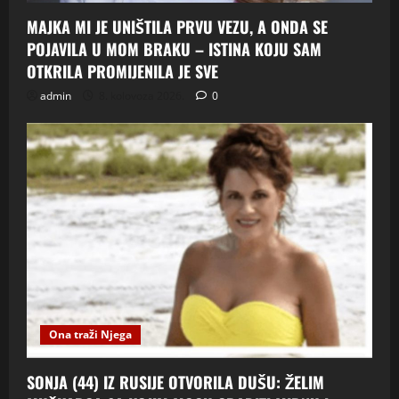
MAJKA MI JE UNIŠTILA PRVU VEZU, A ONDA SE
POJAVILA U MOM BRAKU – ISTINA KOJU SAM
OTKRILA PROMIJENILA JE SVE
admin
8. kolovoza 2026.
0
Ona traži Njega
SONJA (44) IZ RUSIJE OTVORILA DUŠU: ŽELIM