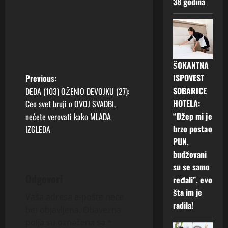
38 godina
ŠOKANTNA
P
ISPOVEST
Previous:
SOBARICE
DEDA (103) OŽENIO DEVOJKU (27):
o
HOTELA:
Ceo svet bruji o OVOJ SVADBI,
“Džep mi je
nećete verovati kako MLADA
s
brzo postao
IZGLEDA
t
PUN,
budžovani
n
su se samo
Odgovori
ređali”, evo
a
šta im je
Vaša adresa e-pošte neće
radila!
v
biti objavljena.
Obavezna
polja su označena sa
*