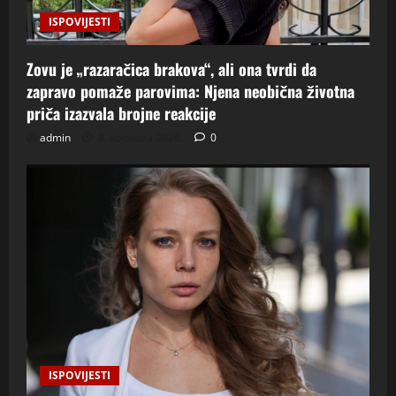
ISPOVIJESTI
Zovu je „razaračica brakova“, ali ona tvrdi da
zapravo pomaže parovima: Njena neobična životna
priča izazvala brojne reakcije
admin
8. kolovoza 2026.
0
ISPOVIJESTI