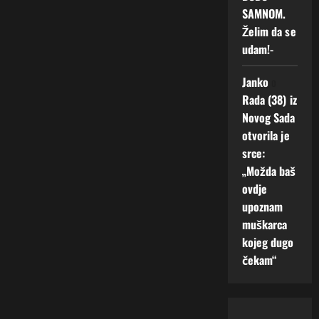
SAMNOM.
Želim da se
udam!-
Janko
o
Rada (38) iz
Novog Sada
otvorila je
srce:
„Možda baš
ovdje
upoznam
muškarca
kojeg dugo
čekam“