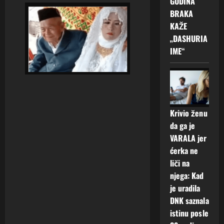
GODINA
BRAKA
KAŽE
„DASHURIA
IME“
Krivio ženu
da ga je
VARALA jer
ćerka ne
liči na
njega: Kad
je uradila
DNK saznala
istinu posle