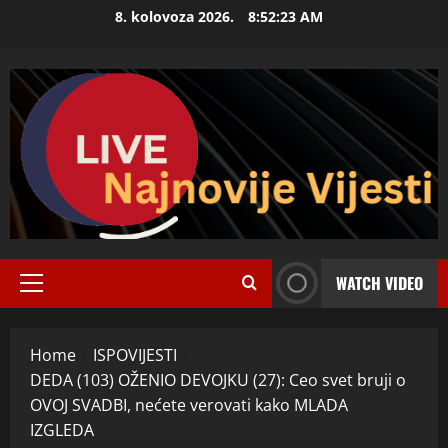
Skip
8. kolovoza 2026.
8:52:24 AM
to
content
WATCH VIDEO
Primary
Menu
Home
ISPOVIJESTI
DEDA (103) OŽENIO DEVOJKU (27): Ceo svet bruji o
OVOJ SVADBI, nećete verovati kako MLADA
IZGLEDA