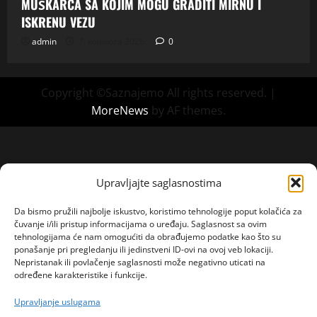
MUŠKARCA SA KOJIM MOGU GRADITI MIRNU I
ISKRENU VEZU
admin
7. kolovoza 2026.
0
Copyright ©Saznajemo All rights reserved.
|
MoreNews
by AF themes.
Upravljajte saglasnostima
Da bismo pružili najbolje iskustvo, koristimo tehnologije poput kolačića za
čuvanje i/ili pristup informacijama o uređaju. Saglasnost sa ovim
tehnologijama će nam omogućiti da obrađujemo podatke kao što su
ponašanje pri pregledanju ili jedinstveni ID-ovi na ovoj veb lokaciji.
Nepristanak ili povlačenje saglasnosti može negativno uticati na
određene karakteristike i funkcije.
Upravljanje uslugama