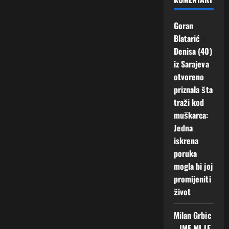
Goran
Blatarić
o
Denisa (40)
iz Sarajeva
otvoreno
priznala šta
traži kod
muškarca:
Jedna
iskrena
poruka
mogla bi joj
promijeniti
život
Milan Grbic
o
IME MI JE