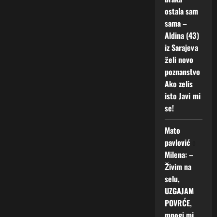
ostala sam
sama –
Aldina (43)
iz Sarajeva
želi novo
poznanstvo
Ako zelis
isto Javi mi
se!
Mato
pavlović
o
Milena: –
Živim na
selu,
UZGAJAM
POVRĆE,
mnogi mi