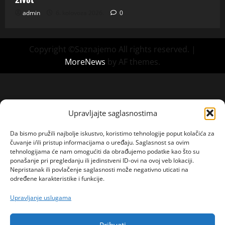
admin
6. kolovoza 2026.
0
Copyright ©Saznajemo All rights reserved.
|
MoreNews
by AF themes.
Upravljajte saglasnostima
Da bismo pružili najbolje iskustvo, koristimo tehnologije poput kolačića za
čuvanje i/ili pristup informacijama o uređaju. Saglasnost sa ovim
tehnologijama će nam omogućiti da obrađujemo podatke kao što su
ponašanje pri pregledanju ili jedinstveni ID-ovi na ovoj veb lokaciji.
Nepristanak ili povlačenje saglasnosti može negativno uticati na
određene karakteristike i funkcije.
Upravljanje uslugama
Prihvati