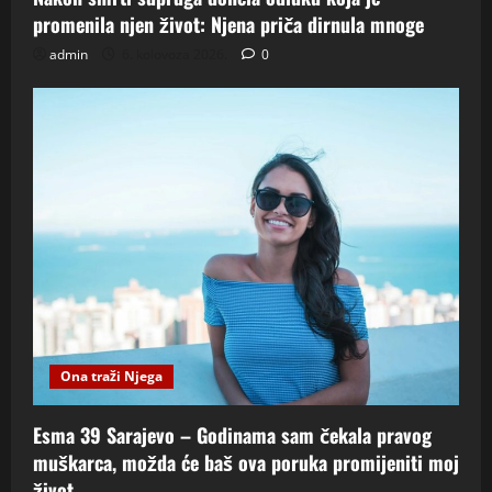
promenila njen život: Njena priča dirnula mnoge
admin
6. kolovoza 2026.
0
Ona traži Njega
Esma 39 Sarajevo – Godinama sam čekala pravog
muškarca, možda će baš ova poruka promijeniti moj
život