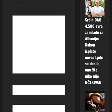
i
(obavezno)
g
Komentar
* (obavezno)
a
Srbin DAO
4.500 evra
t
za mladu iz
Albanije:
i
Nakon
o
isplate
novca Ljubi
n
se desilo
ono što
niko nije
Ime
* (obavezno)
OČEKIVAO
E-pošta
* (obavezno)