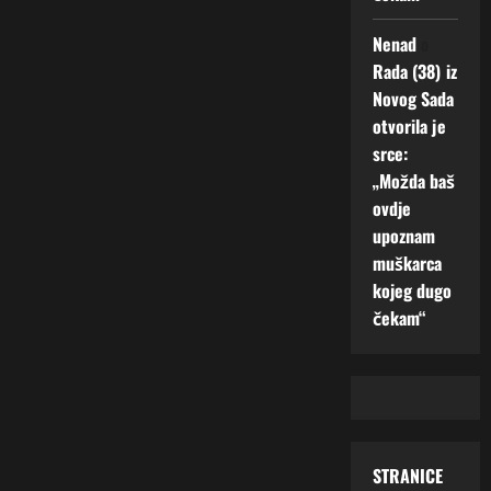
Nenad
o
Rada (38) iz
Novog Sada
otvorila je
srce:
„Možda baš
ovdje
upoznam
muškarca
kojeg dugo
čekam“
STRANICE