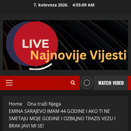
Skip
7. kolovoza 2026.
4:55:10 AM
to
content
WATCH VIDEO
Primary
Menu
Home
Ona traži Njega
EMINA SARAJEVO IMAM 44 GODINE I AKO TI NE
SMETAJU MOJE GODINE I OZBILJNO TRAZIS VEZU I
BRAK JAVI MI SE!