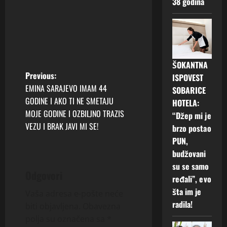
38 godina
ŠOKANTNA
P
Previous:
ISPOVEST
EMINA SARAJEVO IMAM 44
SOBARICE
o
GODINE I AKO TI NE SMETAJU
HOTELA:
MOJE GODINE I OZBILJNO TRAZIS
“Džep mi je
s
VEZU I BRAK JAVI MI SE!
brzo postao
t
PUN,
budžovani
n
su se samo
Odgovori
ređali”, evo
a
šta im je
Vaša adresa e-pošte neće
v
radila!
biti objavljena.
Obavezna
polja su označena sa
*