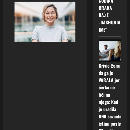
GODINA
BRAKA
KAŽE
„DASHURIA
IME“
Krivio ženu
da ga je
VARALA jer
ćerka ne
liči na
njega: Kad
je uradila
DNK saznala
istinu posle