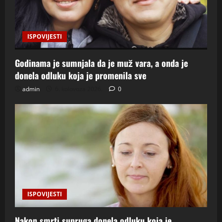
ISPOVIJESTI
Godinama je sumnjala da je muž vara, a onda je
donela odluku koja je promenila sve
admin
6. kolovoza 2026.
0
ISPOVIJESTI
Nakon smrti supruga donela odluku koja je