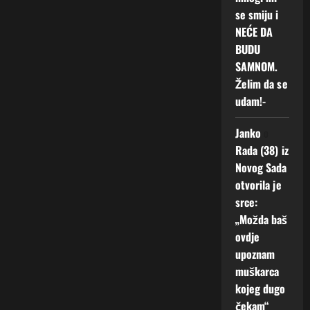
se smiju i
NEĆE DA
BUDU
SAMNOM.
Želim da se
udam!-
Janko
o
Rada (38) iz
Novog Sada
otvorila je
srce:
„Možda baš
ovdje
upoznam
muškarca
kojeg dugo
čekam“