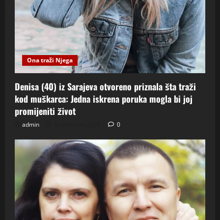
Ona traži Njega
Denisa (40) iz Sarajeva otvoreno priznala šta traži
kod muškarca: Jedna iskrena poruka mogla bi joj
promijeniti život
admin
6. kolovoza 2026.
0