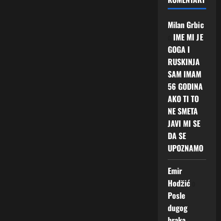
Milan Grbic
o
IME MI JE
GOGA I
RUSKINJA
SAM IMAM
56 GODINA
AKO TI TO
NE SMETA
JAVI MI SE
DA SE
UPOZNAMO
Emir
Hodžić
o
Posle
dugog
braka