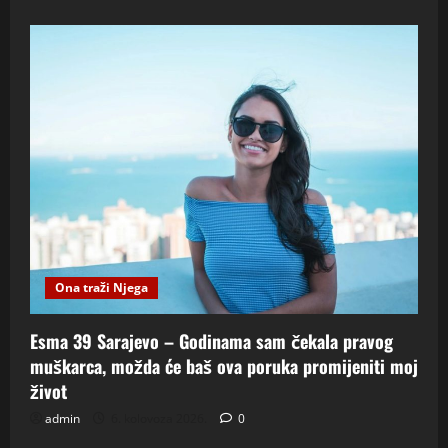
Ona traži Njega
Esma 39 Sarajevo – Godinama sam čekala pravog
muškarca, možda će baš ova poruka promijeniti moj
život
admin
6. kolovoza 2026.
0