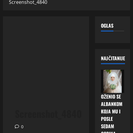
Screenshot_4840
OGLAS
NAJČITANIJE
OŽENIO SE
ALBANKOM
Screenshot_4840
KOJA MU I
POSLE
SEDAM
0