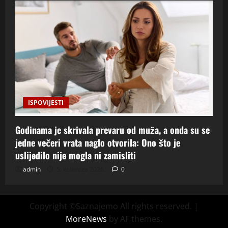
ISPOVIJESTI
Godinama je skrivala prevaru od muža, a onda su se
jedne večeri vrata naglo otvorila: Ono što je
uslijedilo nije mogla ni zamisliti
admin
5. kolovoza 2026.
0
Copyright ©Saznajemo All rights reserved.
|
MoreNews
by AF themes.