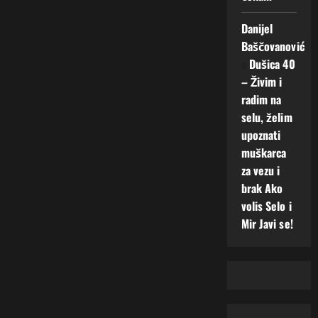
Danijel
Baščovanović
o
Dušica 40
– Živim i
radim na
selu, želim
upoznati
muškarca
za vezu i
brak Ako
volis Selo i
Mir Javi se!