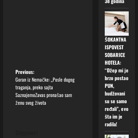
38 godina
ŠOKANTNA
ISPOVEST
SOBARICE
HOTELA:
“Džep mi je
P
Previous:
brzo postao
Goran iz Nemačke: „Posle dugog
o
PUN,
traganja, preko sajta
budžovani
SaznajemoZavas pronašao sam
s
su se samo
ženu svog života
ređali”, evo
t
šta im je
n
radila!
Odgovori