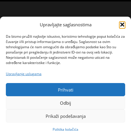
Upravljajte saglasnostima
Da bismo pružili najbolje iskustvo, koristimo tehnologije poput kolačića za
čuvanje i/ili pristup informacijama o uređaju. Saglasnost sa ovim
tehnologijama će nam omogućiti da obrađujemo podatke kao što su
ponašanje pri pregledanju ili jedinstveni ID-ovi na ovoj veb lokaciji.
Nepristanak ili povlačenje saglasnosti može negativno uticati na
određene karakteristike i funkcije.
Upravljanje uslugama
Prihvati
Odbij
Prikaži podešavanja
Politika kolačića