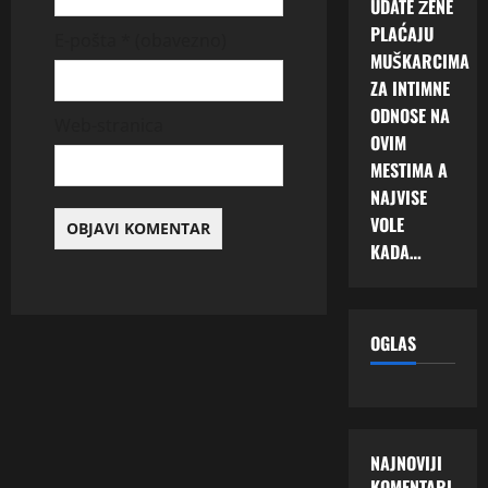
UDATE ŽENE
PLAĆAJU
E-pošta
* (obavezno)
MUŠKARCIMA
ZA INTIMNE
ODNOSE NA
Web-stranica
OVIM
MESTIMA A
NAJVISE
VOLE
KADA…
OGLAS
NAJNOVIJI
KOMENTARI