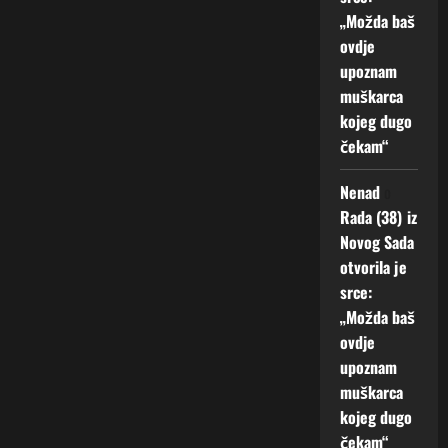
„Možda baš
ovdje
upoznam
muškarca
kojeg dugo
čekam“
Nenad
o
Rada (38) iz
Novog Sada
otvorila je
srce:
„Možda baš
ovdje
upoznam
muškarca
kojeg dugo
čekam“