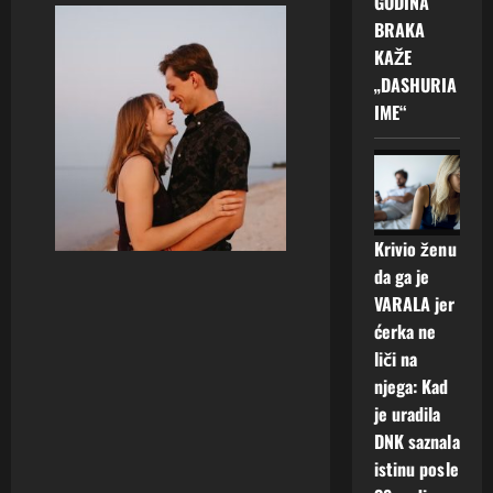
GODINA
BRAKA
KAŽE
„DASHURIA
IME“
Krivio ženu
da ga je
VARALA jer
ćerka ne
liči na
njega: Kad
je uradila
DNK saznala
istinu posle