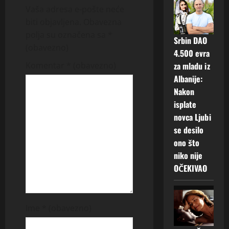
a
Vaša adresa e-pošte neće
v
biti objavljena.
Obavezna
polja su označena sa
*
i
Srbin DAO
(obavezno)
4.500 evra
g
Komentar
* (obavezno)
za mladu iz
Albanije:
a
Nakon
t
isplate
novca Ljubi
i
se desilo
ono što
o
niko nije
n
OČEKIVAO
Ime
* (obavezno)