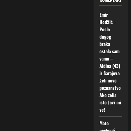
Emir
Hodžić
o
Posle
dugog
braka
ostala sam
sama –
Aldina (43)
iz Sarajeva
želi novo
poznanstvo
Ako zelis
isto Javi mi
se!
Mato
pavlović
o