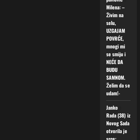
Milena: –
Živim na
selu,
UZGAJAM
POVRĆE,
mnogi mi
se smiju i
NEĆE DA
BUDU
SAMNOM.
Želim da se
udam!-
Janko
o
Rada (38) iz
Novog Sada
otvorila je
srce: