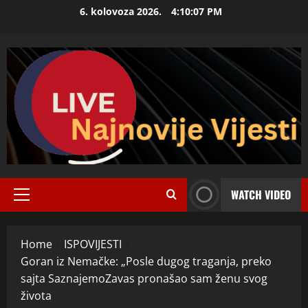
Skip
6. kolovoza 2026.
4:10:08 PM
to
content
WATCH VIDEO
Primary
Menu
Home
ISPOVIJESTI
Goran iz Nemačke: „Posle dugog traganja, preko
sajta SaznajemoZavas pronašao sam ženu svog
života