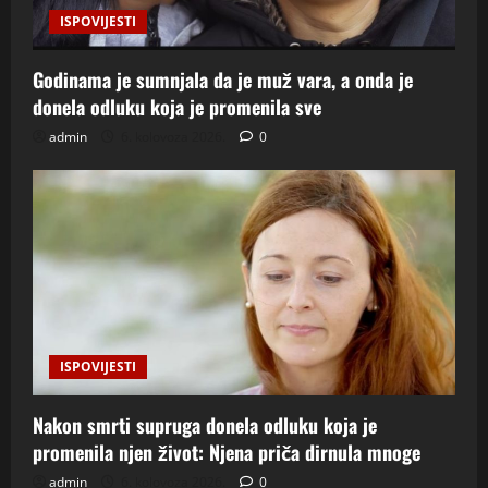
ISPOVIJESTI
Godinama je sumnjala da je muž vara, a onda je
donela odluku koja je promenila sve
admin
6. kolovoza 2026.
0
ISPOVIJESTI
Nakon smrti supruga donela odluku koja je
promenila njen život: Njena priča dirnula mnoge
admin
6. kolovoza 2026.
0