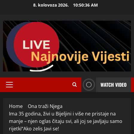
Skip
8. kolovoza 2026.
10:50:36 AM
to
content
WATCH VIDEO
Primary
Menu
Home
Ona traži Njega
Ima 35 godina, živi u Bijeljini i više ne pristaje na
manje – njen oglas čitaju svi, ali joj se javljaju samo
rijetki“Ako zelis Javi se!