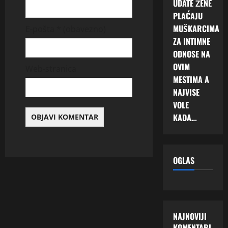
UDATE ŽENE
PLAĆAJU
MUŠKARCIMA
E-pošta
* (obavezno)
ZA INTIMNE
ODNOSE NA
OVIM
Web-stranica
MESTIMA A
NAJVISE
VOLE
KADA…
OGLAS
NAJNOVIJI
KOMENTARI