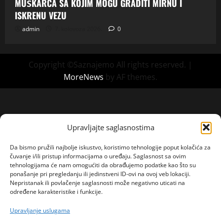
MUŠKARCA SA KOJIM MOGU GRADITI MIRNU I
ISKRENU VEZU
admin
7. kolovoza 2026.
0
Copyright ©Saznajemo All rights reserved.
|
MoreNews
by AF themes.
Upravljajte saglasnostima
Da bismo pružili najbolje iskustvo, koristimo tehnologije poput kolačića za
čuvanje i/ili pristup informacijama o uređaju. Saglasnost sa ovim
tehnologijama će nam omogućiti da obrađujemo podatke kao što su
ponašanje pri pregledanju ili jedinstveni ID-ovi na ovoj veb lokaciji.
Nepristanak ili povlačenje saglasnosti može negativno uticati na
određene karakteristike i funkcije.
Upravljanje uslugama