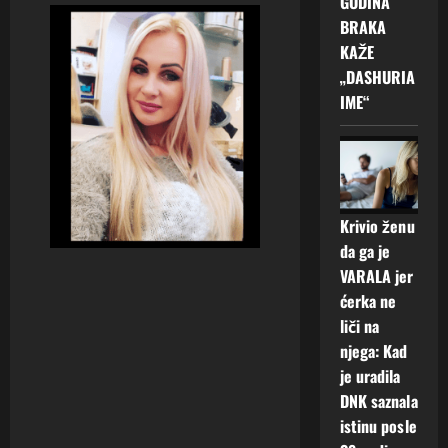
GODINA
BRAKA
KAŽE
„DASHURIA
IME“
Krivio ženu
da ga je
VARALA jer
ćerka ne
liči na
njega: Kad
je uradila
DNK saznala
istinu posle