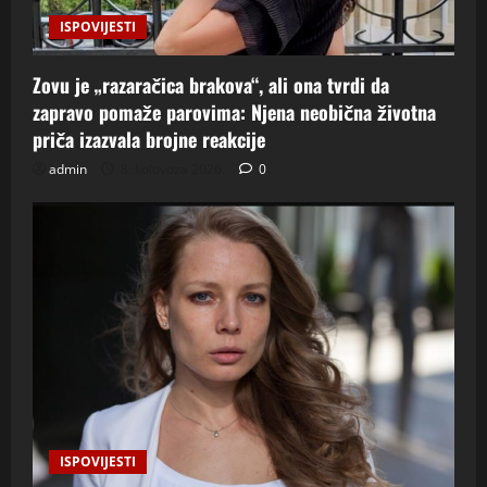
ISPOVIJESTI
Zovu je „razaračica brakova“, ali ona tvrdi da
zapravo pomaže parovima: Njena neobična životna
priča izazvala brojne reakcije
admin
8. kolovoza 2026.
0
ISPOVIJESTI