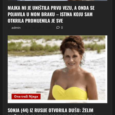
MAJKA MI JE UNIŠTILA PRVU VEZU, A ONDA SE
POJAVILA U MOM BRAKU – ISTINA KOJU SAM
OTKRILA PROMIJENILA JE SVE
admin
8. kolovoza 2026.
0
Ona traži Njega
SONJA (44) IZ RUSIJE OTVORILA DUŠU: ŽELIM