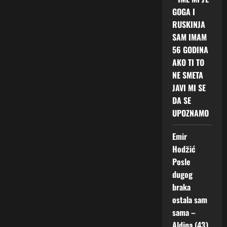
GOGA I
RUSKINJA
SAM IMAM
56 GODINA
AKO TI TO
NE SMETA
JAVI MI SE
DA SE
UPOZNAMO
Emir
Hodžić
o
Posle
dugog
braka
ostala sam
sama –
Aldina (43)