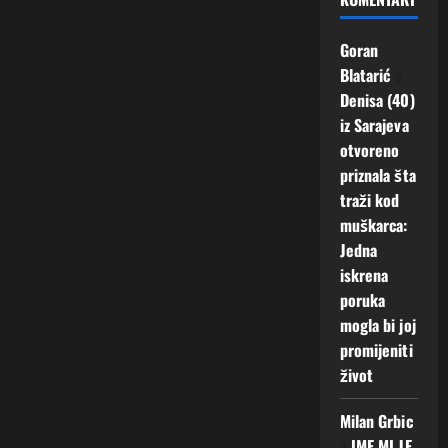
Goran
Blatarić
o
Denisa (40)
iz Sarajeva
otvoreno
priznala šta
traži kod
muškarca:
Jedna
iskrena
poruka
mogla bi joj
promijeniti
život
Milan Grbic
o
IME MI JE