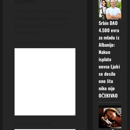
Odgovori
a
Vaša adresa e-pošte neće
v
biti objavljena.
Obavezna
Srbin DAO
polja su označena sa
*
i
4.500 evra
(obavezno)
za mladu iz
g
Komentar
* (obavezno)
Albanije:
Nakon
a
isplate
t
novca Ljubi
se desilo
i
ono što
niko nije
o
OČEKIVAO
n
Ime
* (obavezno)