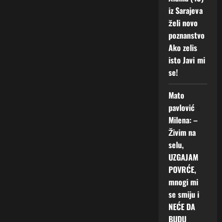
iz Sarajeva
želi novo
poznanstvo
Ako zelis
isto Javi mi
se!
Mato
pavlović
o
Milena: –
Živim na
selu,
UZGAJAM
POVRĆE,
mnogi mi
se smiju i
NEĆE DA
BUDU