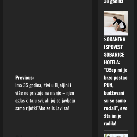
38 godina
ŠOKANTNA
ISPOVEST
SOBARICE
HOTELA:
“Džep mi je
P
brzo postao
Previous:
PUN,
Ima 35 godina, živi u Bijeljini i
o
budžovani
više ne pristaje na manje – njen
su se samo
oglas čitaju svi, ali joj se javljaju
s
ređali”, evo
samo rijetki“Ako zelis Javi se!
t
šta im je
radila!
n