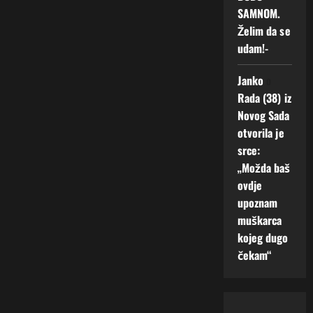
SAMNOM.
Želim da se
udam!-
Janko
o
Rada (38) iz
Novog Sada
otvorila je
srce:
„Možda baš
ovdje
upoznam
muškarca
kojeg dugo
čekam“