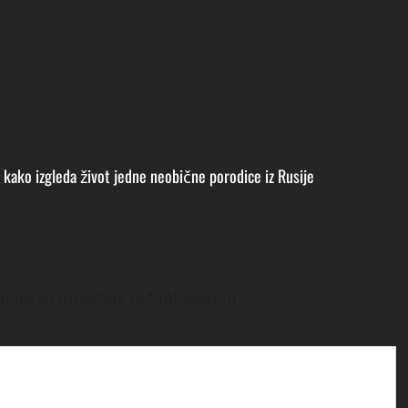
: kako izgleda život jedne neobične porodice iz Rusije
polja su označena sa
* (obavezno)