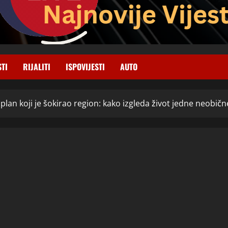
STI
RIJALITI
ISPOVIJESTI
AUTO
plan koji je šokirao region: kako izgleda život jedne neobičn