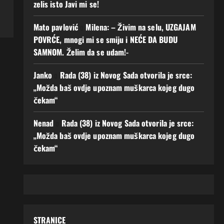
zelis isto Javi mi se!
Mato pavlović
o
Milena: – Živim na selu, UZGAJAM
POVRĆE, mnogi mi se smiju i NEĆE DA BUDU
SAMNOM. Želim da se udam!-
Janko
o
Rada (38) iz Novog Sada otvorila je srce:
„Možda baš ovdje upoznam muškarca kojeg dugo
čekam“
Nenad
o
Rada (38) iz Novog Sada otvorila je srce:
„Možda baš ovdje upoznam muškarca kojeg dugo
čekam“
STRANICE