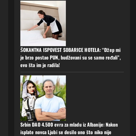
ŠOKANTNA ISPOVEST SOBARICE HOTELA: “Džep mi
je brzo postao PUN, budžovani su se samo ređali”,
evo šta im je radila!
Srbin DAO 4.500 evra za mladu iz Albanije: Nakon
isplate novca Ljubi se desilo ono što niko nije