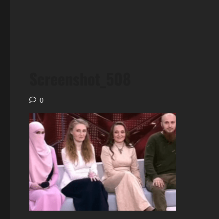
Screenshot_508
0