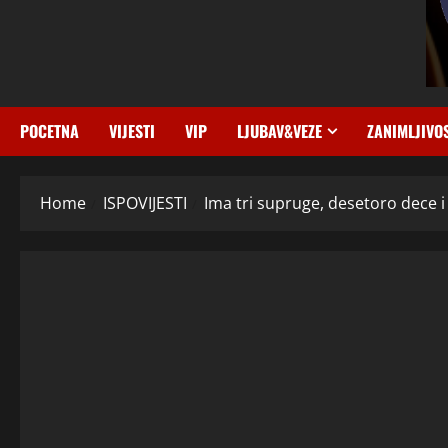
POCETNA
VIJESTI
VIP
LJUBAV&VEZE
ZANIMLJIVO
Home
ISPOVIJESTI
Ima tri supruge, desetoro dece i 