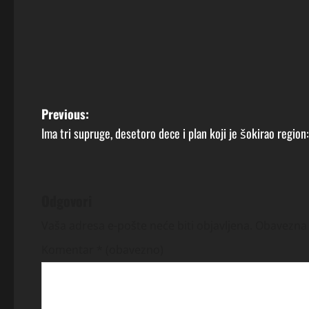
P
Previous:
Ima tri supruge, desetoro dece i plan koji je šokirao region
o
s
t
Odgovori
n
Vaša adresa e-pošte neće biti objavljena.
Obavezna 
Komentar
* (obavezno)
a
v