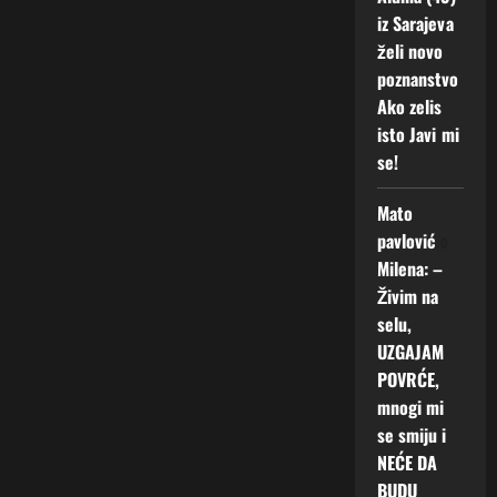
iz Sarajeva
želi novo
poznanstvo
Ako zelis
isto Javi mi
se!
Mato
pavlović
o
Milena: –
Živim na
selu,
UZGAJAM
POVRĆE,
mnogi mi
se smiju i
NEĆE DA
BUDU