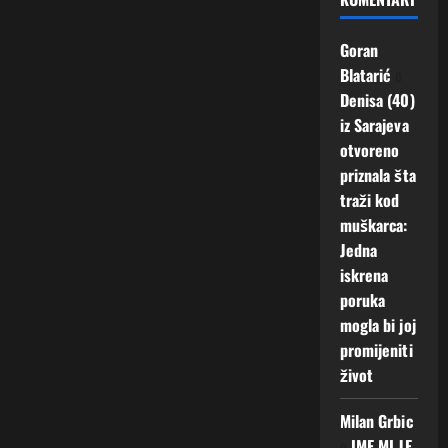
Goran
Blatarić
o
Denisa (40)
iz Sarajeva
otvoreno
priznala šta
traži kod
muškarca:
Jedna
iskrena
poruka
mogla bi joj
promijeniti
život
Milan Grbic
o
IME MI JE