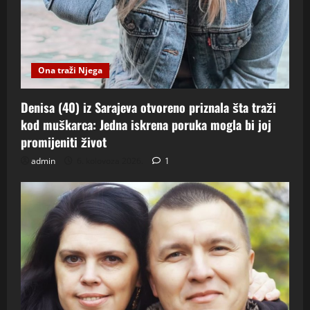
Ona traži Njega
Denisa (40) iz Sarajeva otvoreno priznala šta traži
kod muškarca: Jedna iskrena poruka mogla bi joj
promijeniti život
admin
6. kolovoza 2026.
1