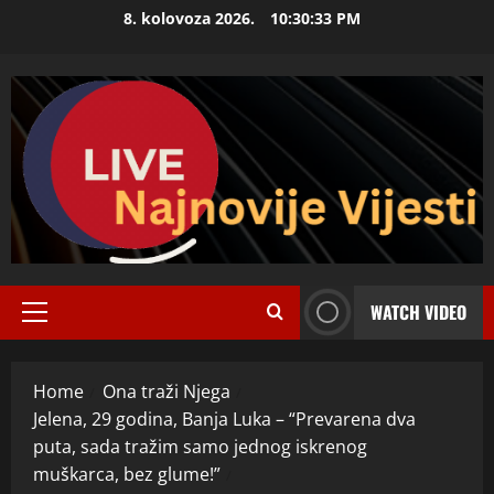
Skip
8. kolovoza 2026.
10:30:33 PM
to
content
WATCH VIDEO
Primary
Menu
Home
Ona traži Njega
Jelena, 29 godina, Banja Luka – “Prevarena dva
puta, sada tražim samo jednog iskrenog
muškarca, bez glume!”