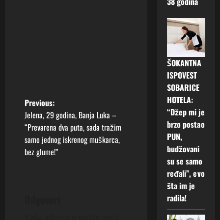
38 godina
ŠOKANTNA
ISPOVEST
SOBARICE
HOTELA:
P
Previous:
“Džep mi je
Jelena, 29 godina, Banja Luka –
o
brzo postao
“Prevarena dva puta, sada tražim
PUN,
samo jednog iskrenog muškarca,
s
budžovani
bez glume!”
su se samo
t
ređali”, evo
n
šta im je
Odgovori
radila!
a
Vaša adresa e-pošte neće