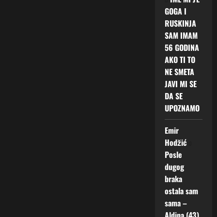
GOGA I
RUSKINJA
SAM IMAM
56 GODINA
AKO TI TO
NE SMETA
JAVI MI SE
DA SE
UPOZNAMO
Emir
Hodžić
o
Posle
dugog
braka
ostala sam
sama –
Aldina (43)