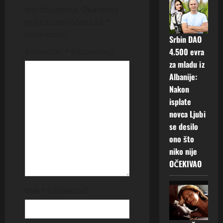
v
biti objavljena.
Obavezna
polja su označena sa
*
i
(obavezno)
Srbin DAO
g
4.500 evra
Komentar
* (obavezno)
za mladu iz
a
Albanije:
t
Nakon
isplate
i
novca Ljubi
se desilo
o
ono što
n
niko nije
OČEKIVAO
Ime
* (obavezno)