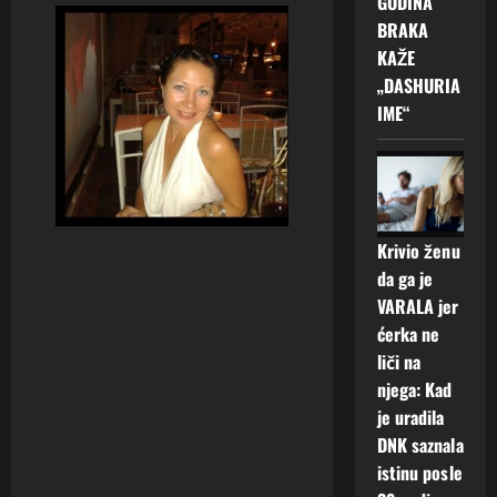
GODINA
BRAKA
KAŽE
„DASHURIA
IME“
Krivio ženu
da ga je
VARALA jer
ćerka ne
liči na
njega: Kad
je uradila
DNK saznala
istinu posle