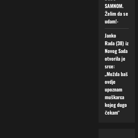
SAMNOM.
Želim da se
udam!-
Janko
o
Rada (38) iz
Novog Sada
otvorila je
srce:
„Možda baš
ovdje
upoznam
muškarca
kojeg dugo
čekam“