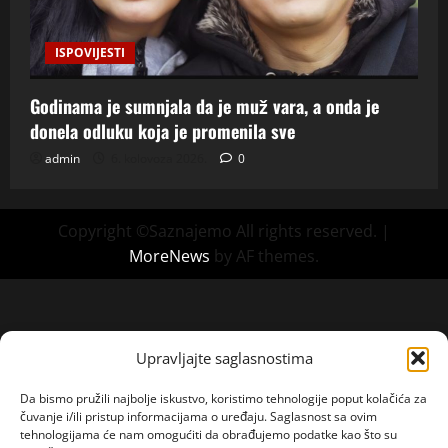
ISPOVIJESTI
Godinama je sumnjala da je muž vara, a onda je
donela odluku koja je promenila sve
admin
6. kolovoza 2026.
0
Copyright ©Saznajemo All rights reserved.
|
MoreNews
by AF themes.
Upravljajte saglasnostima
Da bismo pružili najbolje iskustvo, koristimo tehnologije poput kolačića za
čuvanje i/ili pristup informacijama o uređaju. Saglasnost sa ovim
tehnologijama će nam omogućiti da obrađujemo podatke kao što su