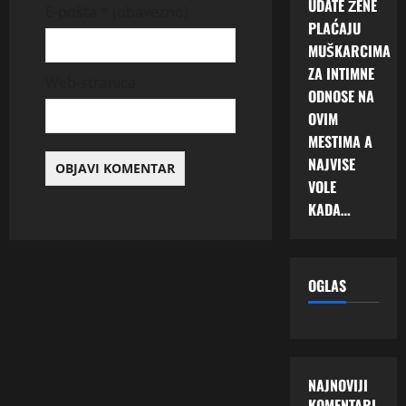
UDATE ŽENE
E-pošta
* (obavezno)
PLAĆAJU
MUŠKARCIMA
ZA INTIMNE
Web-stranica
ODNOSE NA
OVIM
MESTIMA A
NAJVISE
VOLE
KADA…
OGLAS
NAJNOVIJI
KOMENTARI