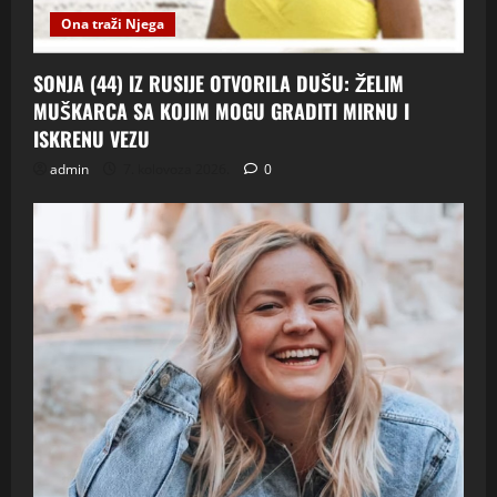
Ona traži Njega
SONJA (44) IZ RUSIJE OTVORILA DUŠU: ŽELIM
MUŠKARCA SA KOJIM MOGU GRADITI MIRNU I
ISKRENU VEZU
admin
7. kolovoza 2026.
0