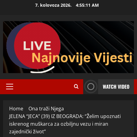
Skip
7. kolovoza 2026.
4:55:12 AM
to
content
WATCH VIDEO
Primary
Menu
Home
Ona traži Njega
JELENA “JECA” (39) IZ BEOGRADA: “Želim upoznati
iskrenog muškarca za ozbiljnu vezu i miran
zajednički život”