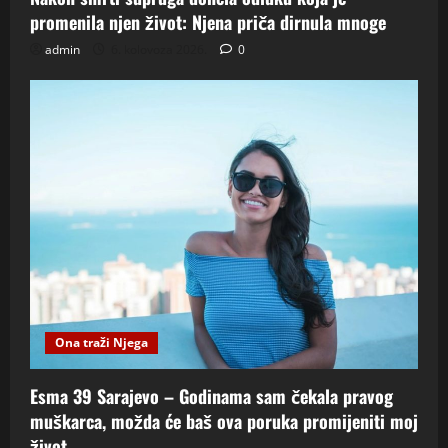
promenila njen život: Njena priča dirnula mnoge
admin
6. kolovoza 2026.
0
Ona traži Njega
Esma 39 Sarajevo – Godinama sam čekala pravog
muškarca, možda će baš ova poruka promijeniti moj
život