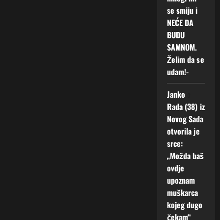
se smiju i
NEĆE DA
BUDU
SAMNOM.
Želim da se
udam!-
Janko
o
Rada (38) iz
Novog Sada
otvorila je
srce:
„Možda baš
ovdje
upoznam
muškarca
kojeg dugo
čekam“