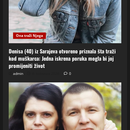
Ona traži Njega
Denisa (40) iz Sarajeva otvoreno priznala šta traži
kod muškarca: Jedna iskrena poruka mogla bi joj
promijeniti život
admin
6. kolovoza 2026.
0