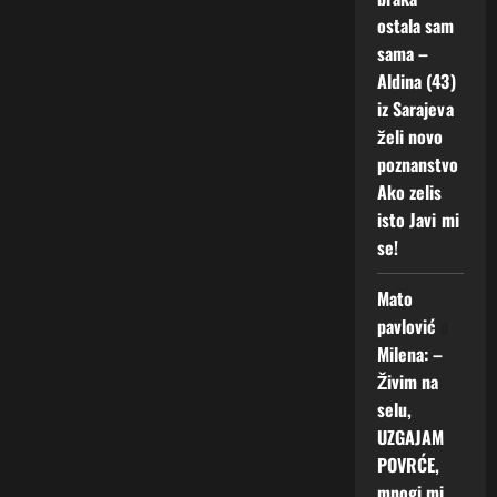
ostala sam
sama –
Aldina (43)
iz Sarajeva
želi novo
poznanstvo
Ako zelis
isto Javi mi
se!
Mato
pavlović
o
Milena: –
Živim na
selu,
UZGAJAM
POVRĆE,
mnogi mi