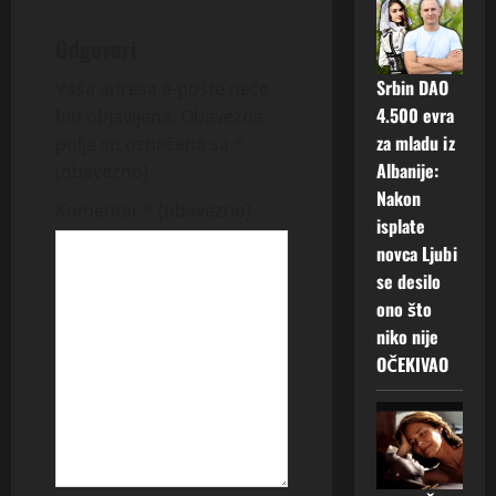
n
Odgovori
a
Srbin DAO
Vaša adresa e-pošte neće
v
4.500 evra
biti objavljena.
Obavezna
za mladu iz
polja su označena sa
*
i
Albanije:
(obavezno)
Nakon
g
Komentar
* (obavezno)
isplate
a
novca Ljubi
se desilo
t
ono što
niko nije
i
OČEKIVAO
o
n