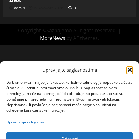
admin
6. kolovoza 2026.
0
Copyright ©Saznajemo All rights reserved.
|
MoreNews
by AF themes.
Upravljajte saglasnostima
Da bismo pružili najbolje iskustvo, koristimo tehnologije poput kolačića za
čuvanje i/ili pristup informacijama o uređaju. Saglasnost sa ovim
tehnologijama će nam omogućiti da obrađujemo podatke kao što su
ponašanje pri pregledanju ili jedinstveni ID-ovi na ovoj veb lokaciji.
Nepristanak ili povlačenje saglasnosti može negativno uticati na
određene karakteristike i funkcije.
Upravljanje uslugama
Prihvati