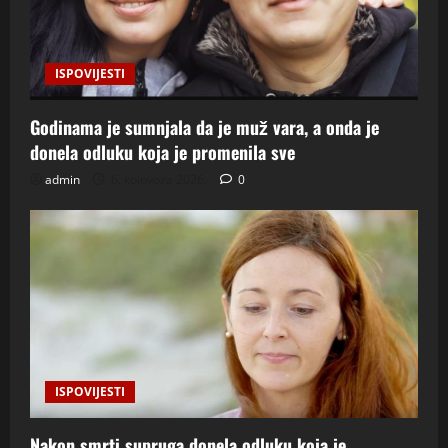
ISPOVIJESTI
Godinama je sumnjala da je muž vara, a onda je
donela odluku koja je promenila sve
admin
6. kolovoza 2026.
0
ISPOVIJESTI
Nakon smrti supruga donela odluku koja je