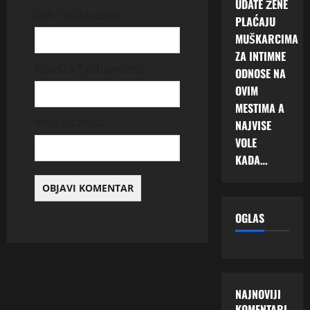
UDATE ŽENE
Ime
* (obavezno)
PLAĆAJU
MUŠKARCIMA
ZA INTIMNE
E-pošta
* (obavezno)
ODNOSE NA
OVIM
MESTIMA A
Web-stranica
NAJVISE
VOLE
KADA…
OGLAS
NAJNOVIJI
KOMENTARI