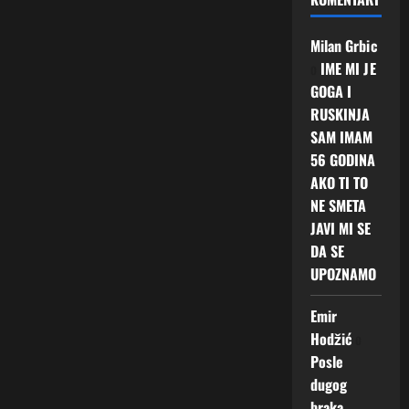
Milan Grbic
o
IME MI JE
GOGA I
RUSKINJA
SAM IMAM
56 GODINA
AKO TI TO
NE SMETA
JAVI MI SE
DA SE
UPOZNAMO
Emir
Hodžić
o
Posle
dugog
braka