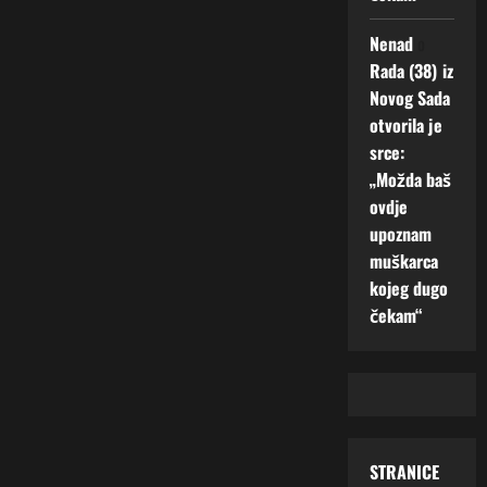
Nenad
o
Rada (38) iz
Novog Sada
otvorila je
srce:
„Možda baš
ovdje
upoznam
muškarca
kojeg dugo
čekam“
STRANICE