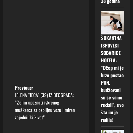
38 godina
ŠOKANTNA
ISPOVEST
SOBARICE
HOTELA:
“Džep mi je
brzo postao
PUN,
P
Previous:
budžovani
JELENA “JECA” (39) IZ BEOGRADA:
su se samo
o
“Želim upoznati iskrenog
ređali”, evo
muškarca za ozbiljnu vezu i miran
s
šta im je
zajednički život”
radila!
t