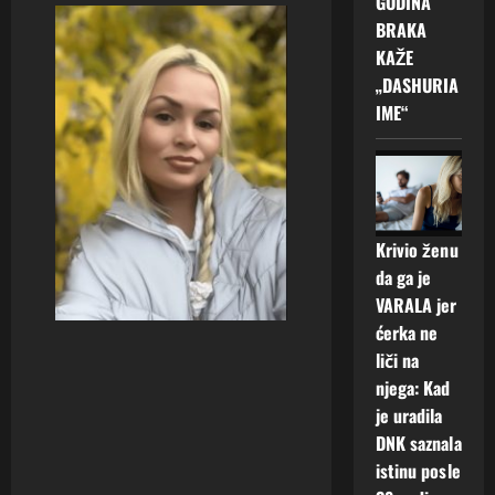
GODINA
BRAKA
KAŽE
„DASHURIA
IME“
Krivio ženu
da ga je
VARALA jer
ćerka ne
liči na
njega: Kad
je uradila
DNK saznala
istinu posle