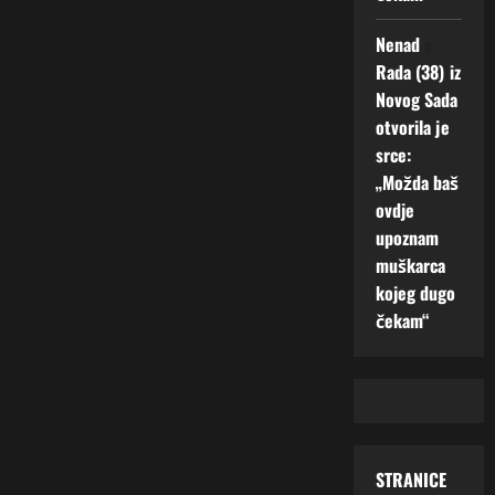
Nenad
o
Rada (38) iz
Novog Sada
otvorila je
srce:
„Možda baš
ovdje
upoznam
muškarca
kojeg dugo
čekam“
STRANICE