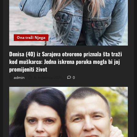
Ona traži Njega
Denisa (40) iz Sarajeva otvoreno priznala šta traži
kod muškarca: Jedna iskrena poruka mogla bi joj
promijeniti život
admin
6. kolovoza 2026.
0