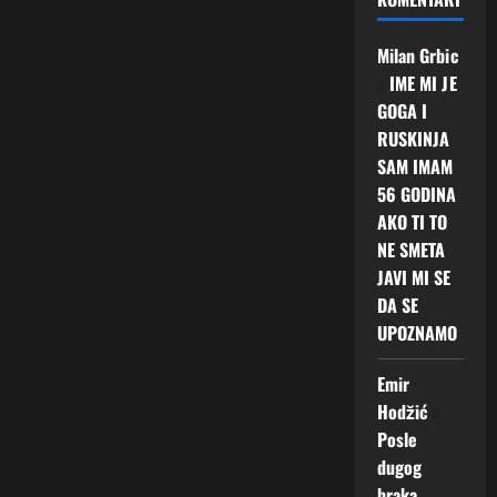
Milan Grbic
o
IME MI JE
GOGA I
RUSKINJA
SAM IMAM
56 GODINA
AKO TI TO
NE SMETA
JAVI MI SE
DA SE
UPOZNAMO
Emir
Hodžić
o
Posle
dugog
braka