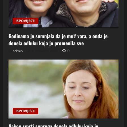
ISPOVIJESTI
Godinama je sumnjala da je muž vara, a onda je
donela odluku koja je promenila sve
admin
6. kolovoza 2026.
0
ISPOVIJESTI
Nakon smrti supruga donela odluku koja je