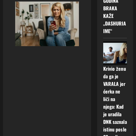
GODINA
BRAKA
KAŽE
„DASHURIA
IME“
Krivio ženu
da ga je
VARALA jer
ćerka ne
liči na
njega: Kad
je uradila
DNK saznala
istinu posle