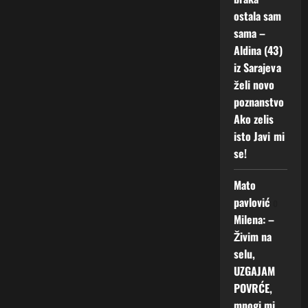
ostala sam
sama –
Aldina (43)
iz Sarajeva
želi novo
poznanstvo
Ako zelis
isto Javi mi
se!
Mato
pavlović
o
Milena: –
Živim na
selu,
UZGAJAM
POVRĆE,
mnogi mi