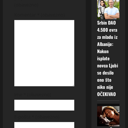
i
(obavezno)
g
Komentar
* (obavezno)
Srbin DAO
a
4.500 evra
t
za mladu iz
Albanije:
i
Nakon
isplate
o
novca Ljubi
n
se desilo
ono što
niko nije
OČEKIVAO
Ime
* (obavezno)
E-pošta
* (obavezno)