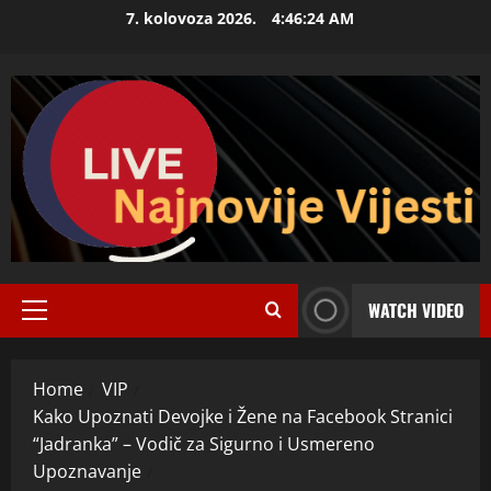
Skip
7. kolovoza 2026.
4:46:25 AM
to
content
WATCH VIDEO
Primary
Menu
Home
VIP
Kako Upoznati Devojke i Žene na Facebook Stranici
“Jadranka” – Vodič za Sigurno i Usmereno
Upoznavanje