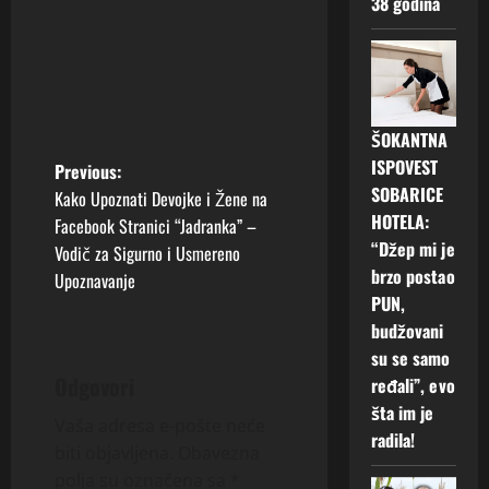
38 godina
ŠOKANTNA
ISPOVEST
P
Previous:
SOBARICE
Kako Upoznati Devojke i Žene na
o
HOTELA:
Facebook Stranici “Jadranka” –
“Džep mi je
Vodič za Sigurno i Usmereno
s
brzo postao
Upoznavanje
PUN,
t
budžovani
n
su se samo
Odgovori
ređali”, evo
a
šta im je
Vaša adresa e-pošte neće
radila!
v
biti objavljena.
Obavezna
polja su označena sa
*