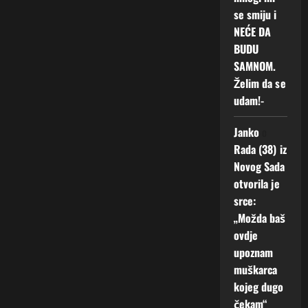
se smiju i
NEĆE DA
BUDU
SAMNOM.
Želim da se
udam!-
Janko
o
Rada (38) iz
Novog Sada
otvorila je
srce:
„Možda baš
ovdje
upoznam
muškarca
kojeg dugo
čekam“