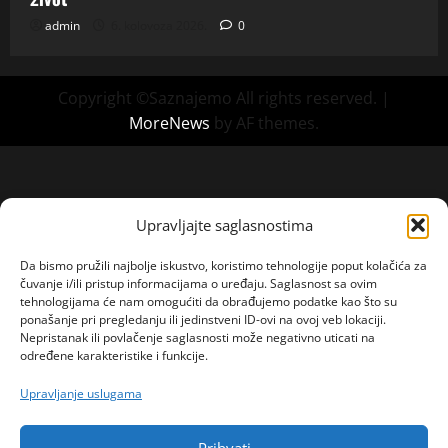
admin
6. kolovoza 2026.
0
Copyright ©Saznajemo All rights reserved.
|
MoreNews
by AF themes.
Upravljajte saglasnostima
Da bismo pružili najbolje iskustvo, koristimo tehnologije poput kolačića za
čuvanje i/ili pristup informacijama o uređaju. Saglasnost sa ovim
tehnologijama će nam omogućiti da obrađujemo podatke kao što su
ponašanje pri pregledanju ili jedinstveni ID-ovi na ovoj veb lokaciji.
Nepristanak ili povlačenje saglasnosti može negativno uticati na
određene karakteristike i funkcije.
Upravljanje uslugama
Prihvati