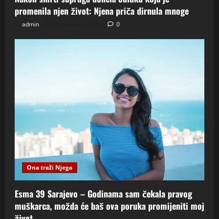
promenila njen život: Njena priča dirnula mnoge
admin
6. kolovoza 2026.
0
Ona traži Njega
Esma 39 Sarajevo – Godinama sam čekala pravog
muškarca, možda će baš ova poruka promijeniti moj
život