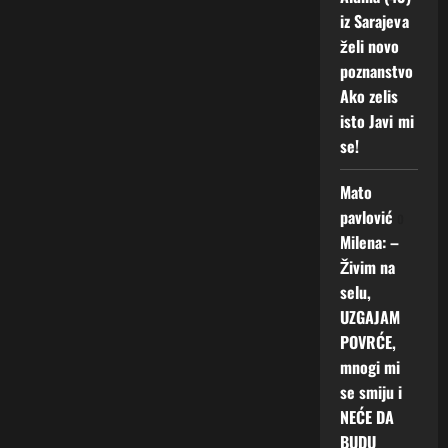
iz Sarajeva
želi novo
poznanstvo
Ako zelis
isto Javi mi
se!
Mato
pavlović
o
Milena: –
Živim na
selu,
UZGAJAM
POVRĆE,
mnogi mi
se smiju i
NEĆE DA
BUDU