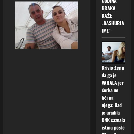
GODINA
BRAKA
KAŽE
„DASHURIA
IME“
Krivio ženu
da ga je
VARALA jer
ćerka ne
liči na
njega: Kad
je uradila
DNK saznala
istinu posle