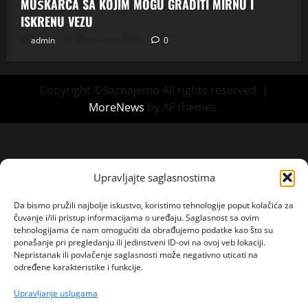
MUŠKARCA SA KOJIM MOGU GRADITI MIRNU I
ISKRENU VEZU
admin
7. kolovoza 2026.
0
Copyright ©Saznajemo All rights reserved.
|
MoreNews
by AF themes.
Upravljajte saglasnostima
Da bismo pružili najbolje iskustvo, koristimo tehnologije poput kolačića za
čuvanje i/ili pristup informacijama o uređaju. Saglasnost sa ovim
tehnologijama će nam omogućiti da obrađujemo podatke kao što su
ponašanje pri pregledanju ili jedinstveni ID-ovi na ovoj veb lokaciji.
Nepristanak ili povlačenje saglasnosti može negativno uticati na
određene karakteristike i funkcije.
Upravljanje uslugama