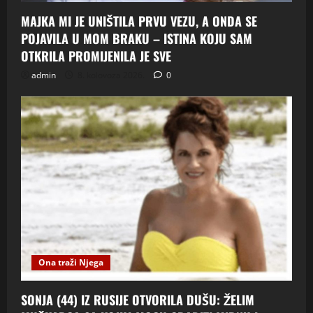
MAJKA MI JE UNIŠTILA PRVU VEZU, A ONDA SE
POJAVILA U MOM BRAKU – ISTINA KOJU SAM
OTKRILA PROMIJENILA JE SVE
admin
8. kolovoza 2026.
0
Ona traži Njega
SONJA (44) IZ RUSIJE OTVORILA DUŠU: ŽELIM