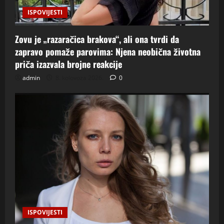
ISPOVIJESTI
Zovu je „razaračica brakova“, ali ona tvrdi da
zapravo pomaže parovima: Njena neobična životna
priča izazvala brojne reakcije
admin
8. kolovoza 2026.
0
ISPOVIJESTI