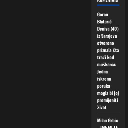
Goran
Blatarić
o
Denisa (40)
iz Sarajeva
otvoreno
priznala šta
traži kod
muškarca:
Jedna
iskrena
poruka
mogla bi joj
promijeniti
život
Milan Grbic
o
IME MI JE