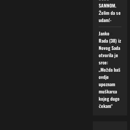
SAMNOM.
Želim da se
udam!-
Janko
o
Rada (38) iz
Novog Sada
otvorila je
srce:
„Možda baš
ovdje
upoznam
muškarca
kojeg dugo
čekam“