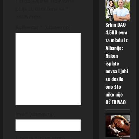
biti objavljena.
Obavezna
i
polja su označena sa
*
g
(obavezno)
Srbin DAO
Komentar
* (obavezno)
a
4.500 evra
za mladu iz
t
Albanije:
i
Nakon
isplate
o
novca Ljubi
se desilo
n
ono što
niko nije
OČEKIVAO
Ime
* (obavezno)
E-pošta
* (obavezno)