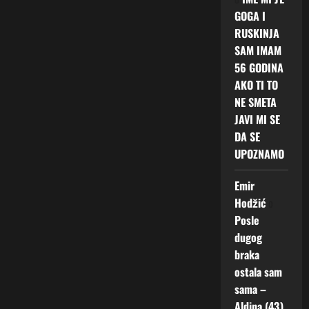
GOGA I
RUSKINJA
SAM IMAM
56 GODINA
AKO TI TO
NE SMETA
JAVI MI SE
DA SE
UPOZNAMO
Emir
Hodžić
o
Posle
dugog
braka
ostala sam
sama –
Aldina (43)