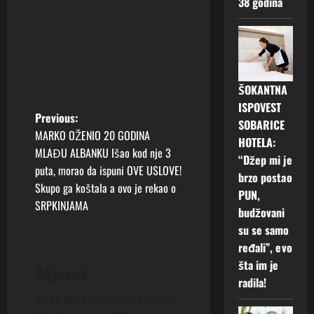
38 godina
ŠOKANTNA
ISPOVEST
P
Previous:
SOBARICE
MARKO OŽENIO 20 GODINA
HOTELA:
o
MLAĐU ALBANKU Išao kod nje 3
“Džep mi je
puta, morao da ispuni OVE USLOVE!
s
brzo postao
Skupo ga koštala a ovo je rekao o
PUN,
t
SRPKINJAMA
budžovani
su se samo
n
ređali”, evo
a
šta im je
Odgovori
radila!
v
Vaša adresa e-pošte neće