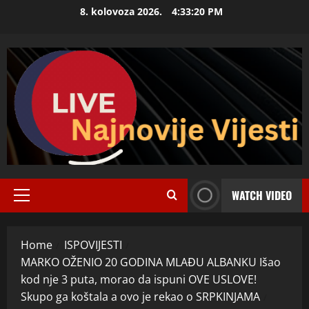
Skip
8. kolovoza 2026.
4:33:21 PM
to
content
WATCH VIDEO
Primary
Menu
Home
ISPOVIJESTI
MARKO OŽENIO 20 GODINA MLAĐU ALBANKU Išao
kod nje 3 puta, morao da ispuni OVE USLOVE!
Skupo ga koštala a ovo je rekao o SRPKINJAMA