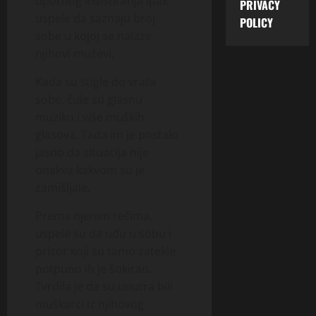
upornog insistiranja ipak
PRIVACY
uspele da saznaju broj
POLICY
sobe u kojoj se nalaze
njihovi muževi.
Kada su stigle do vrata
sobe, čule su glasnu
muziku i više muških
glasova. Tada im je postalo
jasno da situacija nije
onakva kakvom su je
zamišljale.
Prema njenim rečima,
uspele su da uđu u sobu i
prizor koji su tamo zatekle
potpuno ih je šokirao.
Tvrdila je da su unutra bili
muškarci iz njihovog