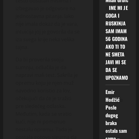
često odsutan mislima i
o
IME MI JE
izbegavao je odgovore na
GOGA I
jednostavna pitanja. Iako
RUSKINJA
nije imala dokaz da je vara,
SAM IMAM
intuicija joj je govorila da se
56 GODINA
iza svega krije neka velika
AKO TI TO
tajna.
NE SMETA
Da bi proverila svoju
JAVI MI SE
sumnju, odlučila je da
DA SE
napravi mali test. Sakrila je
UPOZNAMO
opremu koju je njen muž
navodno koristio za lov,
Emir
očekujući da će je tražiti
Hodžić
o
pre sledećeg odlaska.
Posle
Međutim, kada se vratio
dugog
kući, nije ni pomenuo
braka
nestalu opremu. Tada je
ostala sam
postala gotovo sigurna da
sama –