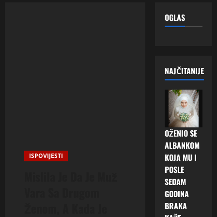
OGLAS
NAJČITANIJE
OŽENIO SE
ALBANKOM
ISPOVIJESTI
KOJA MU I
POSLE
Mislila Je Da Je Muž
SEDAM
Vara Sa Drugom
GODINA
Ženom, A Kada Je
BRAKA