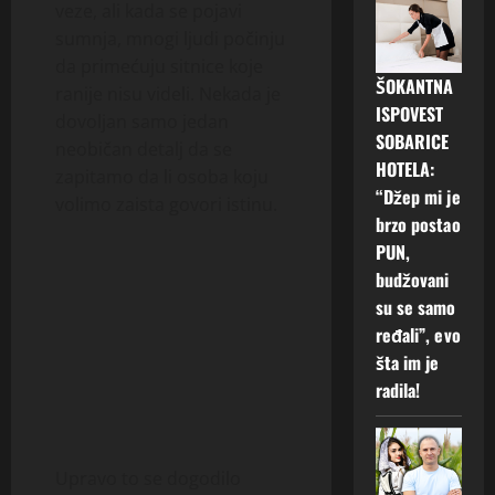
veze, ali kada se pojavi
sumnja, mnogi ljudi počinju
da primećuju sitnice koje
ŠOKANTNA
ranije nisu videli. Nekada je
ISPOVEST
dovoljan samo jedan
SOBARICE
neobičan detalj da se
HOTELA:
zapitamo da li osoba koju
“Džep mi je
volimo zaista govori istinu.
brzo postao
PUN,
budžovani
su se samo
ređali”, evo
šta im je
radila!
Upravo to se dogodilo