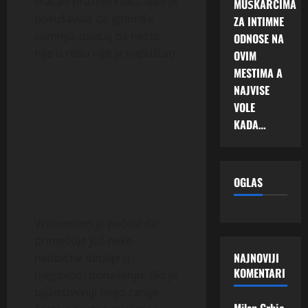
vraćao praznih ruku. Iako je
MUŠKARCIMA
pokušavala da ignoriše
ZA INTIMNE
sumnju, osećaj da nešto
ODNOSE NA
nije u redu nije je napuštao.
OVIM
MESTIMA A
NAJVISE
VOLE
KADA…
OGLAS
Vremenom je počela da
primećuje još neke
NAJNOVIJI
neobične detalje u
KOMENTARI
njegovom ponašanju. Bio je
tajanstveniji nego ranije,
Milan Grbic