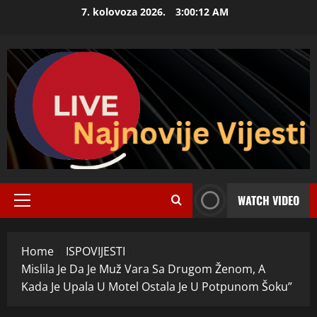
Skip
7. kolovoza 2026.
3:00:13 AM
to
content
WATCH VIDEO
Primary
Menu
Home
ISPOVIJESTI
Mislila Je Da Je Muž Vara Sa Drugom Ženom, A
Kada Je Upala U Motel Ostala Je U Potpunom Šoku”