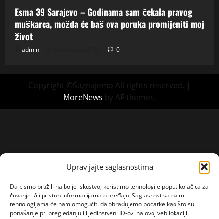
Esma 39 Sarajevo – Godinama sam čekala pravog
muškarca, možda će baš ova poruka promijeniti moj
život
admin
6. kolovoza 2026.
0
Copyright ©Saznajemo All rights reserved.
|
MoreNews
by AF themes.
Upravljajte saglasnostima
Da bismo pružili najbolje iskustvo, koristimo tehnologije poput kolačića za
čuvanje i/ili pristup informacijama o uređaju. Saglasnost sa ovim
tehnologijama će nam omogućiti da obrađujemo podatke kao što su
ponašanje pri pregledanju ili jedinstveni ID-ovi na ovoj veb lokaciji.