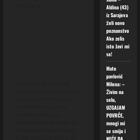
nešto krije.
Aldina (43)
iz Sarajeva
želi novo
poznanstvo
Ako zelis
isto Javi mi
se!
Mato
pavlović
o
Odlučila je da sledećeg
Milena: –
vikenda sazna istinu. Decu
Živim na
je ostavila kod majke, a u
selu,
automobil svog muža
UZGAJAM
postavila uređaj za
POVRĆE,
praćenje kako bi mogla da
mnogi mi
vidi gde se nalazi. Umesto
se smiju i
šume i lovišta o kojima joj
NEĆE DA