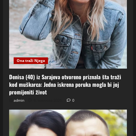
Ona traži Njega
Denisa (40) iz Sarajeva otvoreno priznala šta traži
kod muškarca: Jedna iskrena poruka mogla bi joj
promijeniti život
admin
6. kolovoza 2026.
0