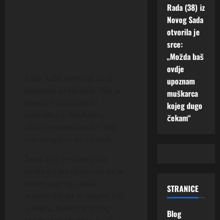
Rada (38) iz
Novog Sada
otvorila je
srce:
„Možda baš
ovdje
Kako kaže, emocije su je
upoznam
potpuno preplavile. Bila je
muškarca
besna, razočarana i
kojeg dugo
povređena. Međutim,
čekam“
ubrzo je usledio obrt koji
nije mogla ni da zamisli.
Žena koju je sumnjičila
prišla joj je i objasnila da je
svom suprugu dala
STRANICE
automobil jer je njegov bio
u kvaru. Nakon kratkog
Blog