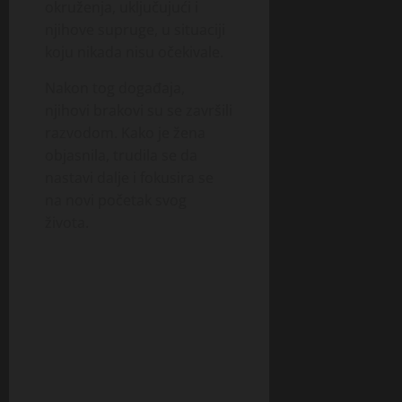
okruženja, uključujući i
njihove supruge, u situaciji
koju nikada nisu očekivale.
Nakon tog događaja,
njihovi brakovi su se završili
razvodom. Kako je žena
objasnila, trudila se da
nastavi dalje i fokusira se
na novi početak svog
života.