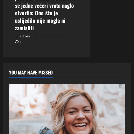
se jedne večeri vrata naglo
otvorila: Ono što je
uslijedilo nije mogla ni
zamisliti
admin
5. kolovoza 2026.
0
YOU MAY HAVE MISSED