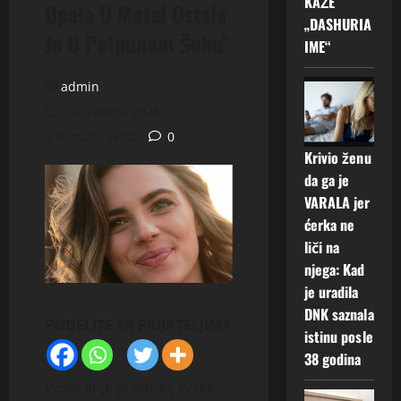
KAŽE
Upala U Motel Ostala
„DASHURIA
Je U Potpunom Šoku”
IME“
admin
16. svibnja 2026.
4 minutes read
0
Krivio ženu
da ga je
VARALA jer
ćerka ne
liči na
njega: Kad
je uradila
DNK saznala
PODELITE SA PRIJATELJIMA
istinu posle
38 godina
Poverenje je temelj svake