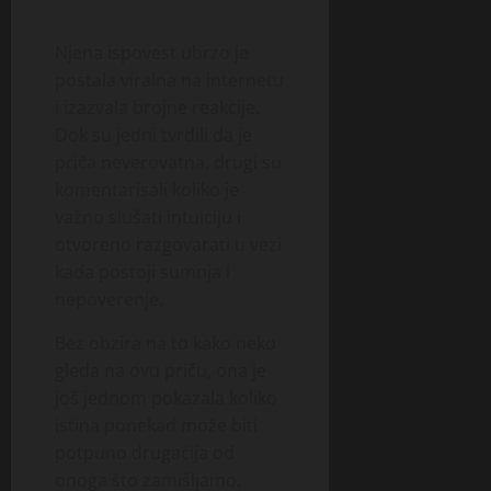
Njena ispovest ubrzo je
postala viralna na internetu
i izazvala brojne reakcije.
Dok su jedni tvrdili da je
priča neverovatna, drugi su
komentarisali koliko je
važno slušati intuiciju i
otvoreno razgovarati u vezi
kada postoji sumnja i
nepoverenje.
Bez obzira na to kako neko
gleda na ovu priču, ona je
još jednom pokazala koliko
istina ponekad može biti
potpuno drugačija od
onoga što zamišljamo.