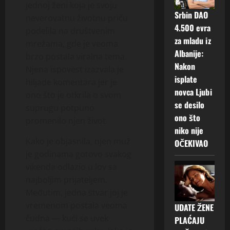
jednoj ženi koja je svoju
Srbin DAO
neverovatnu životnu priču
4.500 evra
podelila na društvenim
za mladu iz
mrežama, gde je veoma
Albanije:
brzo postala viralna tema.
Nakon
Njena ispovest izazvala je
isplate
hiljade komentara jer je
novca Ljubi
ono što je otkrila o svom
se desilo
suprugu potpuno
ono što
promenilo njen život.
niko nije
Kako je objasnila, njen muž
OČEKIVAO
je godinama gotovo svakog
vikenda odlazio u lov sa
najboljim prijateljem.
Međutim, jedna stvar joj je
vremenom postala veoma
UDATE ŽENE
čudna — kući se uvek
PLAĆAJU