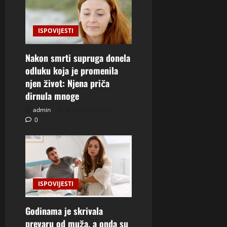
ISPOVIJESTI
Nakon smrti supruga donela
odluku koja je promenila
njen život: Njena priča
dirnula mnoge
admin
6. kolovoza 2026.
0
ISPOVIJESTI
Godinama je skrivala
prevaru od muža, a onda su