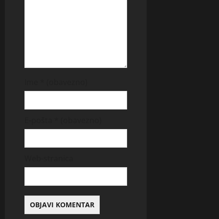
Ime
* (obavezno)
E-pošta
* (obavezno)
Web-stranica