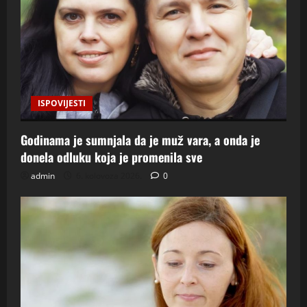
ISPOVIJESTI
Godinama je sumnjala da je muž vara, a onda je
donela odluku koja je promenila sve
admin
6. kolovoza 2026.
0