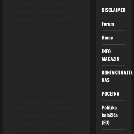
razgovora shvatile su da
nijedna zapravo ne zna šta
DISCLAIMER
se događa i da su obe
dovedene u istu situaciju.
Forum
Home
INFO
MAGAZIN
KONTAKTIRAJTE
NAS
POCETNA
Odlučile su da zajedno
pokušaju da saznaju istinu.
Politika
Na recepciji motela prvo
kolačića
nisu želeli da im daju
(EU)
informacije, ali su nakon