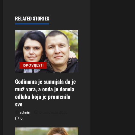
RELATED STORIES
ISPOVIJESTI
Godinama je sumnjala da je
muž vara, a onda je donela
odluku koja je promenila
sve
admin
6. kolovoza 2026.
0