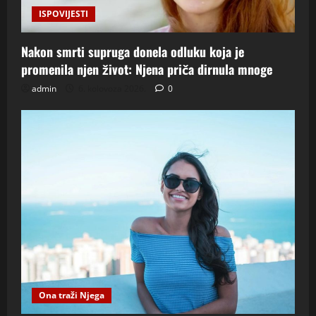
ISPOVIJESTI
Nakon smrti supruga donela odluku koja je
promenila njen život: Njena priča dirnula mnoge
admin
6. kolovoza 2026.
0
Ona traži Njega