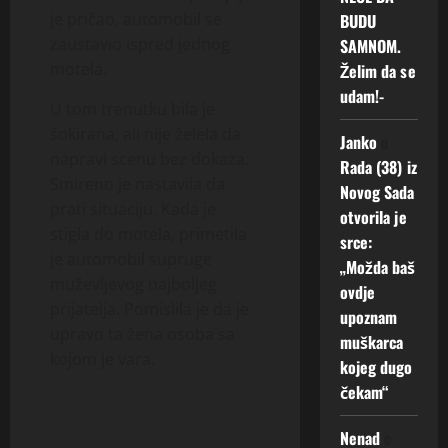
je pričao, automobil se
BUDU
zaustavio ispred jednog
SAMNOM.
motela.
Želim da se
udam!-
U tom trenutku bila je
šokirana, ali nije želela da
Janko
o
napravi scenu bez dokaza.
Rada (38) iz
Smireno je nastavila da
Novog Sada
prati situaciju. Kada je
otvorila je
stigla do motela, primetila
srce:
je automobil supruge
„Možda baš
muževljevog najboljeg
ovdje
prijatelja. Pomislila je da je
upoznam
upravo ta žena osoba sa
muškarca
kojom je vara.
kojeg dugo
čekam“
Nenad
o