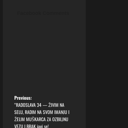
Facebook Comments
P
Previous:
“RADOSLAVA 34 — ŽIVIM NA
o
SELU, RADIM NA SVOM IMANJU I
ŽELIM MUŠKARCA ZA OZBILJNU
s
VEZU I BRAK javi se!