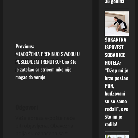
38 godina
ŠOKANTNA
P
Previous:
ISPOVEST
MLADOŽENJA PREKINUO SVADBU U
SOBARICE
o
POSLEDNJEM TRENUTKU: Ono što
HOTELA:
je zatekao sa stricem niko nije
“Džep mi je
s
mogao da veruje
brzo postao
t
PUN,
budžovani
n
su se samo
Odgovori
ređali”, evo
a
šta im je
Vaša adresa e-pošte neće
v
radila!
biti objavljena.
Obavezna
polja su označena sa
*