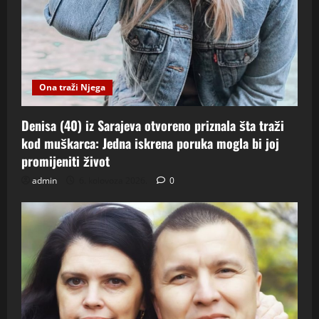
Ona traži Njega
Denisa (40) iz Sarajeva otvoreno priznala šta traži
kod muškarca: Jedna iskrena poruka mogla bi joj
promijeniti život
admin
6. kolovoza 2026.
0