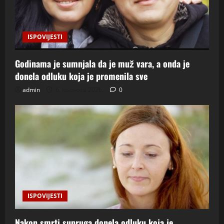
ISPOVIJESTI
Godinama je sumnjala da je muž vara, a onda je
donela odluku koja je promenila sve
admin
6. kolovoza 2026.
0
ISPOVIJESTI
Nakon smrti supruga donela odluku koja je