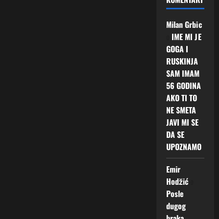
Milan Grbic
o
IME MI JE
GOGA I
RUSKINJA
SAM IMAM
56 GODINA
AKO TI TO
NE SMETA
JAVI MI SE
DA SE
UPOZNAMO
Emir
Hodžić
o
Posle
dugog
braka