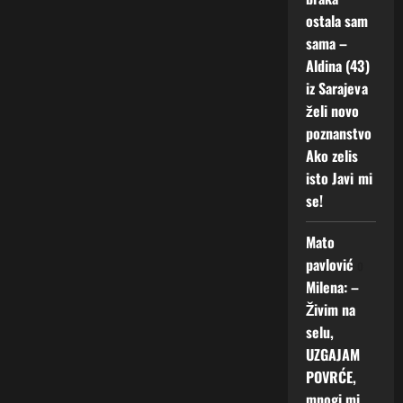
ostala sam
sama –
Aldina (43)
iz Sarajeva
želi novo
poznanstvo
Ako zelis
isto Javi mi
se!
Mato
pavlović
o
Milena: –
Živim na
selu,
UZGAJAM
POVRĆE,
mnogi mi