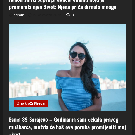
promenila njen život: Njena priča dirnula mnoge
admin
6. kolovoza 2026.
0
Ona traži Njega
Esma 39 Sarajevo – Godinama sam čekala pravog
muškarca, možda će baš ova poruka promijeniti moj
život