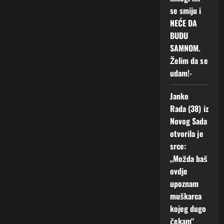
se smiju i
NEĆE DA
BUDU
SAMNOM.
Želim da se
udam!-
Janko
o
Rada (38) iz
Novog Sada
otvorila je
srce:
„Možda baš
ovdje
upoznam
muškarca
kojeg dugo
čekam“