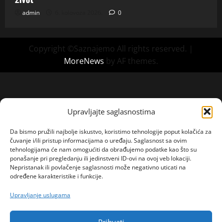
admin
6. kolovoza 2026.
0
Copyright ©Saznajemo All rights reserved.
|
MoreNews
by AF themes.
Upravljajte saglasnostima
Da bismo pružili najbolje iskustvo, koristimo tehnologije poput kolačića za
čuvanje i/ili pristup informacijama o uređaju. Saglasnost sa ovim
tehnologijama će nam omogućiti da obrađujemo podatke kao što su
ponašanje pri pregledanju ili jedinstveni ID-ovi na ovoj veb lokaciji.
Nepristanak ili povlačenje saglasnosti može negativno uticati na
određene karakteristike i funkcije.
Upravljanje uslugama
Prihvati