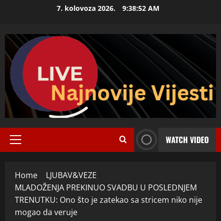
Skip
7. kolovoza 2026.
9:38:53 AM
to
content
WATCH VIDEO
Primary
Menu
Home
LJUBAV&VEZE
MLADOŽENJA PREKINUO SVADBU U POSLEDNJEM
TRENUTKU: Ono što je zatekao sa stricem niko nije
mogao da veruje