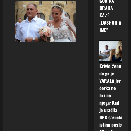
GODINA
BRAKA
KAŽE
„DASHURIA
IME“
Krivio ženu
da ga je
VARALA jer
ćerka ne
liči na
njega: Kad
je uradila
DNK saznala
istinu posle