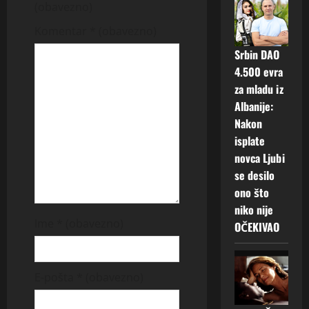
i
(obavezno)
g
Komentar
* (obavezno)
a
Srbin DAO
4.500 evra
t
za mladu iz
Albanije:
i
Nakon
o
isplate
novca Ljubi
n
se desilo
ono što
niko nije
Ime
* (obavezno)
OČEKIVAO
E-pošta
* (obavezno)