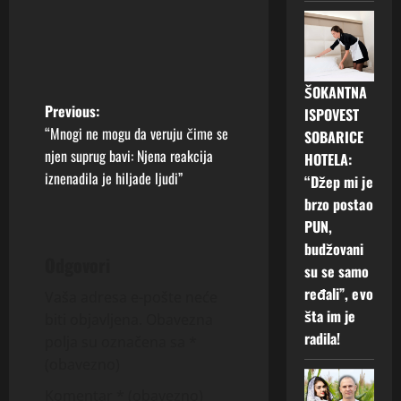
ŠOKANTNA
P
Previous:
ISPOVEST
“Mnogi ne mogu da veruju čime se
SOBARICE
o
njen suprug bavi: Njena reakcija
HOTELA:
iznenadila je hiljade ljudi”
“Džep mi je
s
brzo postao
t
PUN,
budžovani
n
Odgovori
su se samo
ređali”, evo
a
Vaša adresa e-pošte neće
šta im je
biti objavljena.
Obavezna
v
radila!
polja su označena sa
*
(obavezno)
i
Komentar
* (obavezno)