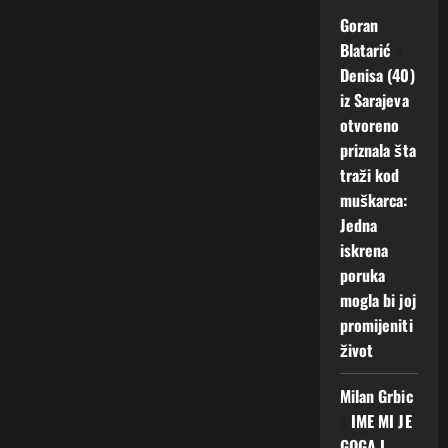
Goran
Blatarić
o
Denisa (40)
iz Sarajeva
otvoreno
priznala šta
traži kod
muškarca:
Jedna
iskrena
poruka
mogla bi joj
promijeniti
život
Milan Grbic
o
IME MI JE
GOGA I