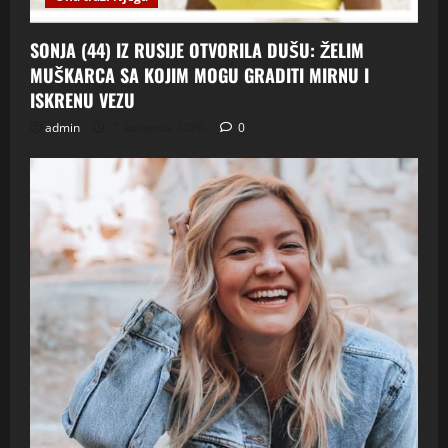
SONJA (44) IZ RUSIJE OTVORILA DUŠU: ŽELIM
MUŠKARCA SA KOJIM MOGU GRADITI MIRNU I
ISKRENU VEZU
admin
7. kolovoza 2026.
0