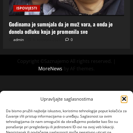
ISPOVIJESTI
Godinama je sumnjala da je muž vara, a onda je
donela odluku koja je promenila sve
admin
6. kolovoza 2026.
0
Copyright ©Saznajemo All rights reserved.
|
MoreNews
by AF themes.
Upravljajte saglasnostima
Da bismo pružili najbolje iskustvo, koristimo tehnologije poput kolačića za
čuvanje i/ili pristup informacijama o uređaju. Saglasnost sa ovim
tehnologijama će nam omogućiti da obrađujemo podatke kao što su
ponašanje pri pregledanju ili jedinstveni ID-ovi na ovoj veb lokaciji.
Nepristanak ili povlačenje saglasnosti može negativno uticati na