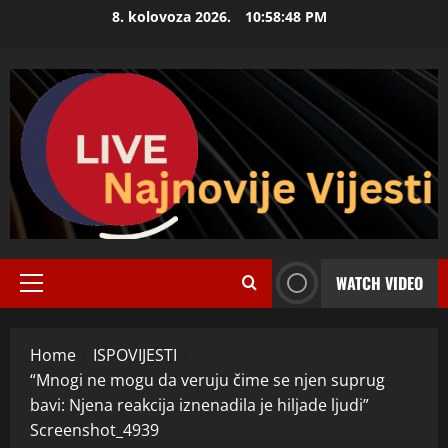
Skip
8. kolovoza 2026.
10:58:48 PM
to
content
WATCH VIDEO
Primary
Menu
Home
ISPOVIJESTI
“Mnogi ne mogu da veruju čime se njen suprug
bavi: Njena reakcija iznenadila je hiljade ljudi”
Screenshot_4939