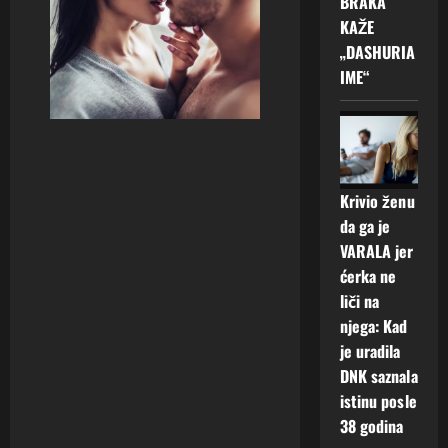
BRAKA
KAŽE
„DASHURIA
IME“
Krivio ženu
da ga je
VARALA jer
ćerka ne
liči na
njega: Kad
je uradila
DNK saznala
istinu posle
38 godina