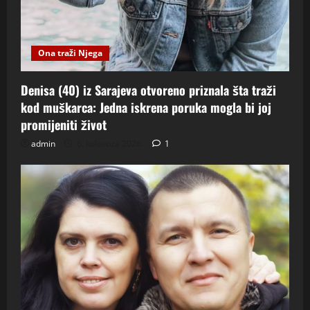
Ona traži Njega
Denisa (40) iz Sarajeva otvoreno priznala šta traži
kod muškarca: Jedna iskrena poruka mogla bi joj
promijeniti život
admin
6. kolovoza 2026.
1