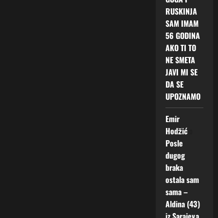
RUSKINJA
SAM IMAM
56 GODINA
AKO TI TO
NE SMETA
JAVI MI SE
DA SE
UPOZNAMO
Emir
Hodžić
o
Posle
dugog
braka
ostala sam
sama –
Aldina (43)
iz Sarajeva