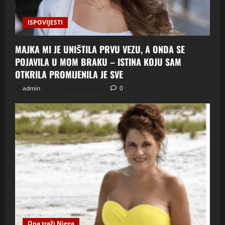
ISPOVIJESTI
MAJKA MI JE UNIŠTILA PRVU VEZU, A ONDA SE
POJAVILA U MOM BRAKU – ISTINA KOJU SAM
OTKRILA PROMIJENILA JE SVE
admin
8. kolovoza 2026.
0
Ona traži Njega