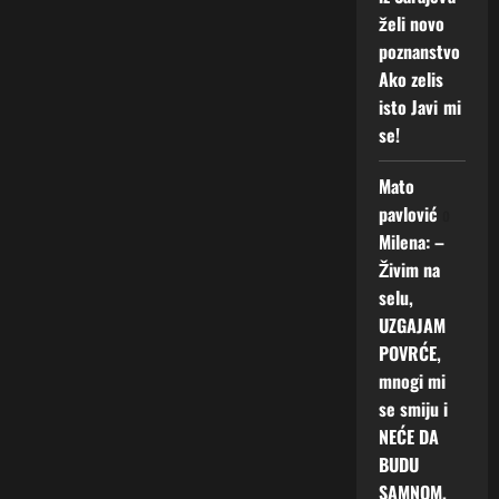
želi novo
poznanstvo
Ako zelis
isto Javi mi
se!
Mato
pavlović
o
Milena: –
Živim na
selu,
UZGAJAM
POVRĆE,
mnogi mi
se smiju i
NEĆE DA
BUDU
SAMNOM.