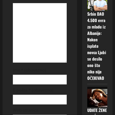
g
a
Srbin DAO
4.500 evra
t
za mladu iz
Albanije:
i
Nakon
o
isplate
novca Ljubi
n
se desilo
ono što
Ime
* (obavezno)
niko nije
OČEKIVAO
E-pošta
* (obavezno)
UDATE ŽENE
Web-stranica