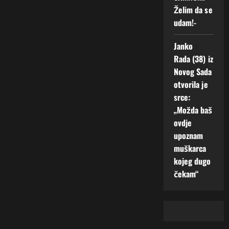
Želim da se
udam!-
Janko
o
Rada (38) iz
Novog Sada
otvorila je
srce:
„Možda baš
ovdje
upoznam
muškarca
kojeg dugo
čekam“