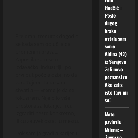
Hodžić
o
Posle
dugog
braka
Prelomni trenutak dogodio
ostala sam
se kada sam odlučila da
sama –
promenim pravac.
Aldina (43)
Zaposlila sam se u
iz Sarajeva
izdavačkoj industriji i po
želi novo
prvi put počela ozbiljno da
poznanstvo
zarađujem. Tada sam
Ako zelis
shvatila — vreme je da se
isto Javi mi
fokusiram. Nije bilo više
se!
prostora za lutanje. Ili ću
izgraditi nešto konkretno,
Mato
ili ću zauvek ostati u mestu.
pavlović
o
Milena: –
Dok sam ja gradila karijeru
Živim na