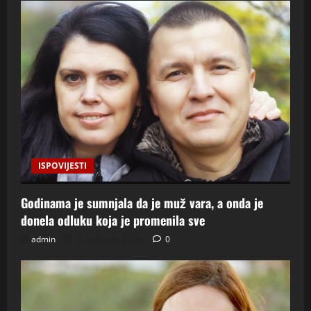
ISPOVIJESTI
Godinama je sumnjala da je muž vara, a onda je
donela odluku koja je promenila sve
admin
6. kolovoza 2026.
0