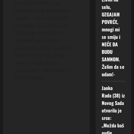
korak po korak, moji
selu,
prijatelji su gradili nešto
UZGAJAM
drugo — veze, brakove,
POVRĆE,
porodice. Sve češće sam
mnogi mi
slušala priče o ljubavi,
se smiju i
zajedničkom životu i
NEĆE DA
planovima za budućnost.
BUDU
Iako mi je to bilo drago,
SAMNOM.
nisam mogla da se
Želim da se
poistovetim. Moj fokus je
udam!-
bio drugačiji.
Janko
o
Rada (38) iz
Novog Sada
otvorila je
srce:
„Možda baš
ovdje