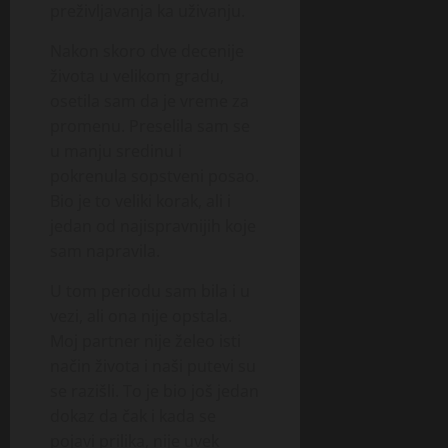
preživljavanja ka uživanju.
Nakon skoro dve decenije
života u velikom gradu,
osetila sam da je vreme za
promenu. Preselila sam se
u manju sredinu i
pokrenula sopstveni posao.
Bio je to veliki korak, ali i
jedan od najispravnijih koje
sam napravila.
U tom periodu sam bila i u
vezi, ali ona nije opstala.
Moj partner nije želeo isti
način života i naši putevi su
se razišli. To je bio još jedan
dokaz da čak i kada se
pojavi prilika, nije uvek