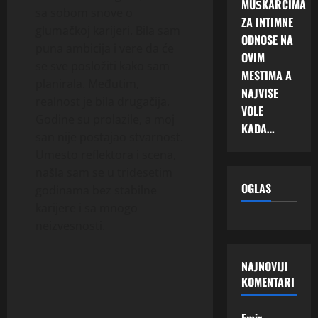
MUŠKARCIMA
sa sobom snove o
ZA INTIMNE
glumačkoj karijeri. Bila sam
ODNOSE NA
puna ambicija i vere da će
OVIM
se sve posložiti kako sam
MESTIMA A
planirala. Međutim,
NAJVISE
realnost je bila drugačija.
VOLE
Godine su prolazile, a moj
KADA…
san nije postajao stvarnost.
Umesto reflektora i scena,
našla sam se u tridesetim
OGLAS
godinama bez stabilne
karijere i sa mnogo
neizvesnosti.
NAJNOVIJI
KOMENTARI
Emir