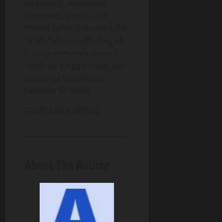
ne postoji univerzalni
raspored za sreću. Ne
postoji tačan trenutak kada
“treba” da se nešto dogodi.
Postoji samo vaš put — i
hrabrost da ga pratite, bez
obzira na to koliko se
razlikuje od tuđih.
IZVOR:STIL.KURIR.RS
About The Author