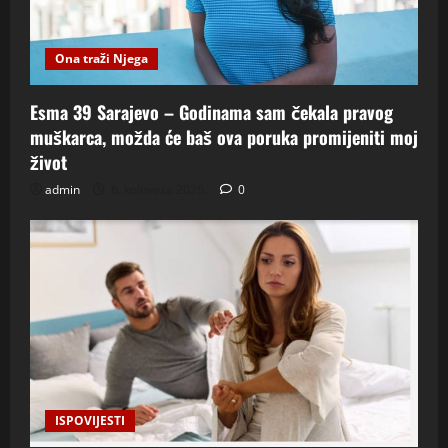
Ona traži Njega
Esma 39 Sarajevo – Godinama sam čekala pravog
muškarca, možda će baš ova poruka promijeniti moj
život
admin
6. kolovoza 2026.
0
ISPOVIJESTI