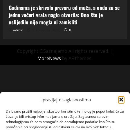
Godinama je skrivala prevaru od muža, a onda su se
jedne večeri vrata naglo otvorila: Ono što je
uslijedilo nije mogla ni zamisliti
admin
5. kolovoza 2026.
0
Copyright ©Saznajemo All rights reserved.
|
MoreNews
by AF themes.
Upravljajte saglasnostima
Da bismo pružili najbolje iskustvo, koristimo tehnologije poput kolačića za
čuvanje i/ili pristup informacijama o uređaju. Saglasnost sa ovim
tehnologijama će nam omogućiti da obrađujemo podatke kao što su
ponašanje pri pregledanju ili jedinstveni ID-ovi na ovoj veb lokaciji.