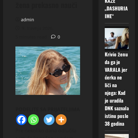
KAŽE
žena prekasno nauči
„DASHURIA
IME“
admin
9. travnja 2026.
5 minutes read
0
Krivio ženu
da ga je
VARALA jer
ćerka ne
liči na
njega: Kad
je uradila
DNK saznala
PODELITE SA PRIJATELJIMA
istinu posle
38 godina
Pre nekoliko dana odlučila