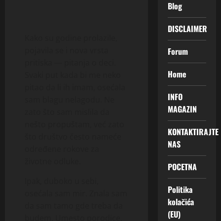
Blog
DISCLAIMER
Kako su godine prolazile,
pojavila se i nova vrsta
Forum
pritiska — pitanja o deci.
Home
Svaki put kada bi me neko
pitao da li ih imam, osećala
INFO
sam blagu nelagodu. Ne
MAGAZIN
zato što sam mislila da
nešto propuštam, već zato
KONTAKTIRAJTE
što društvo često nameće
NAS
određene rokove za
životne odluke.
POCETNA
Ipak, duboko u sebi,
Politika
osećala sam mir. Znala sam
kolačića
da sam tamo gde treba da
(EU)
budem. Umesto porodice,