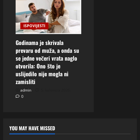
ISPOVIJESTI
Godinama je skrivala
prevaru od muža, a onda su
se jedne večeri vrata naglo
otvorila: Ono što je
uslijedilo nije mogla ni
zamisliti
admin
5. kolovoza 2026.
0
YOU MAY HAVE MISSED