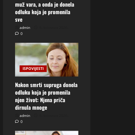
muž vara, a onda je donela
odluku koja je promenila
sve
admin
6. kolovoza 2026.
0
ISPOVIJESTI
Nakon smrti supruga donela
odluku koja je promenila
njen život: Njena priča
dirnula mnoge
admin
6. kolovoza 2026.
0