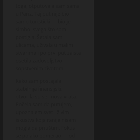
toga, otputovala sam sama
u Pariz. Taj put nije bio
samo turistički — bio je
simbol svega što sam
postigla. Šetala sam
ulicama, uživala u malim
stvarima i po prvi put zaista
osetila zadovoljstvo
sopstvenim životom.
Kako sam postajala
stabilnija finansijski,
otvorila su se i nova vrata.
Počela sam da putujem,
upoznajem svet i živim
iskustva koja ranije nisam
mogla da priuštim. Fokus
se polako pomerao — od