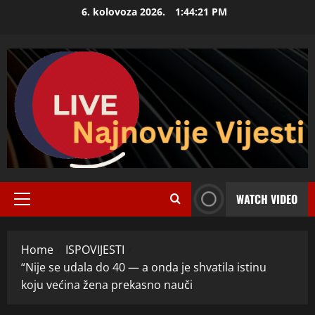
Skip
6. kolovoza 2026.
1:44:22 PM
to
content
WATCH VIDEO
Primary
Menu
Home
ISPOVIJESTI
“Nije se udala do 40 — a onda je shvatila istinu
koju većina žena prekasno nauči