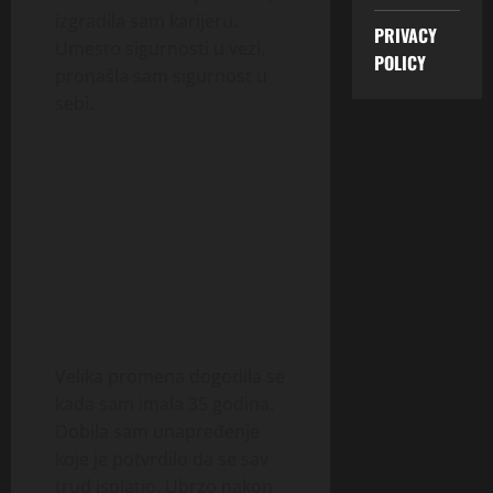
izgradila sam karijeru.
PRIVACY
Umesto sigurnosti u vezi,
POLICY
pronašla sam sigurnost u
sebi.
Velika promena dogodila se
kada sam imala 35 godina.
Dobila sam unapređenje
koje je potvrdilo da se sav
trud isplatio. Ubrzo nakon