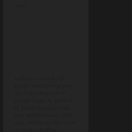
prava.
Kada sam napunila 40
godina, postalo mi je jasno
da možda nikada neću
postati majka. Ali za mene
to nikada nije bila odluka
koja se donosi sama. Uvek
sam verovala da dete treba
da dođe iz stabilne i