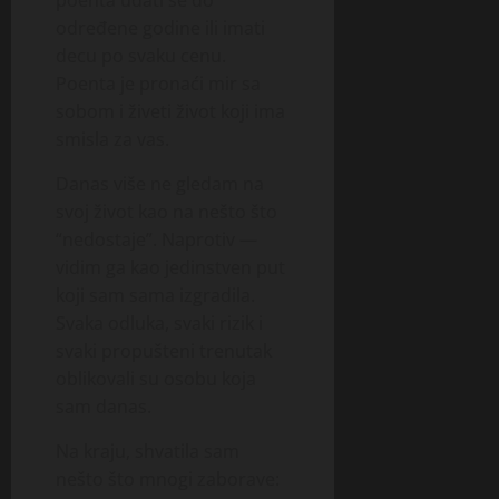
poenta udati se do
određene godine ili imati
decu po svaku cenu.
Poenta je pronaći mir sa
sobom i živeti život koji ima
smisla za vas.
Danas više ne gledam na
svoj život kao na nešto što
“nedostaje”. Naprotiv —
vidim ga kao jedinstven put
koji sam sama izgradila.
Svaka odluka, svaki rizik i
svaki propušteni trenutak
oblikovali su osobu koja
sam danas.
Na kraju, shvatila sam
nešto što mnogi zaborave: