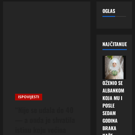
OGLAS
NAJČITANIJE
OŽENIO SE
ALBANKOM
ISPOVIJESTI
KOJA MU I
POSLE
“Nije se udala do 40
SEDAM
— a onda je shvatila
GODINA
istinu koju većina
BRAKA