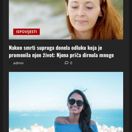
ISPOVIJESTI
Nakon smrti supruga donela odluku koja je
promenila njen život: Njena priča dirnula mnoge
admin
6. kolovoza 2026.
0