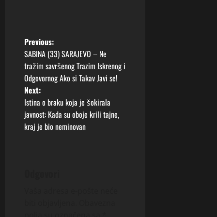
P
Previous:
SABINA (33) SARAJEVO – Ne
o
tražim savršenog Trazim Iskrenog i
Odgovornog Ako si Takav Javi se!
s
Next:
t
Istina o braku koja je šokirala
javnost: Kada su oboje krili tajne,
n
kraj je bio neminovan
a
v
Odgovori
i
Vaša adresa e-pošte neće
g
biti objavljena.
Obavezna
polja su označena sa
*