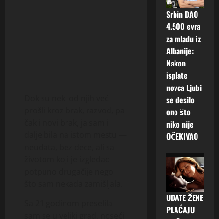
Srbin DAO
4.500 evra
za mladu iz
Albanije:
Nakon
isplate
novca Ljubi
Dok su neki od njih već
se desilo
prošli kroz brak, razvod, pa
ono što
čak i novi brak, ja sam i
niko nije
dalje bila na istom mestu —
OČEKIVAO
neudata, bez dece, ali sa
životom koji je izgledao
potpuno drugačije nego
što sam nekada zamišljala.
UDATE ŽENE
Sa 21 godinom preselila
PLAĆAJU
sam se u veliki grad, noseći