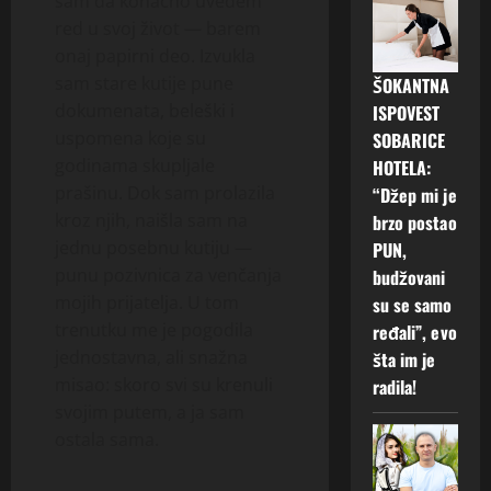
sam da konačno uvedem
red u svoj život — barem
onaj papirni deo. Izvukla
sam stare kutije pune
ŠOKANTNA
dokumenata, beleški i
ISPOVEST
uspomena koje su
SOBARICE
godinama skupljale
HOTELA:
prašinu. Dok sam prolazila
“Džep mi je
kroz njih, naišla sam na
brzo postao
jednu posebnu kutiju —
PUN,
punu pozivnica za venčanja
budžovani
mojih prijatelja. U tom
su se samo
trenutku me je pogodila
ređali”, evo
jednostavna, ali snažna
šta im je
misao: skoro svi su krenuli
radila!
svojim putem, a ja sam
ostala sama.