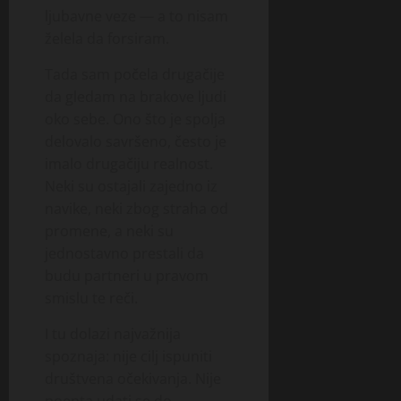
ljubavne veze — a to nisam
želela da forsiram.
Tada sam počela drugačije
da gledam na brakove ljudi
oko sebe. Ono što je spolja
delovalo savršeno, često je
imalo drugačiju realnost.
Neki su ostajali zajedno iz
navike, neki zbog straha od
promene, a neki su
jednostavno prestali da
budu partneri u pravom
smislu te reči.
I tu dolazi najvažnija
spoznaja: nije cilj ispuniti
društvena očekivanja. Nije