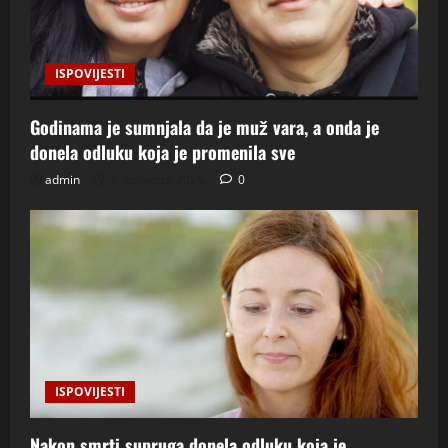
ISPOVIJESTI
Godinama je sumnjala da je muž vara, a onda je
donela odluku koja je promenila sve
admin
6. kolovoza 2026.
0
ISPOVIJESTI
Nakon smrti supruga donela odluku koja je