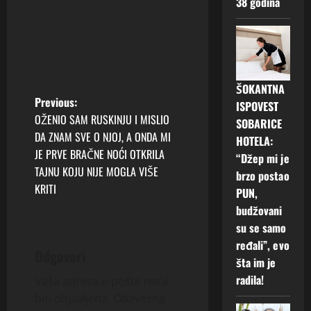
38 godina
ŠOKANTNA
P
Previous:
ISPOVEST
OŽENIO SAM RUSKINJU I MISLIO
SOBARICE
o
DA ZNAM SVE O NJOJ, A ONDA MI
HOTELA:
JE PRVE BRAČNE NOĆI OTKRILA
“Džep mi je
s
TAJNU KOJU NIJE MOGLA VIŠE
brzo postao
t
KRITI
PUN,
budžovani
n
su se samo
ređali”, evo
a
Odgovori
šta im je
v
radila!
Vaša adresa e-pošte neće
biti objavljena.
Obavezna