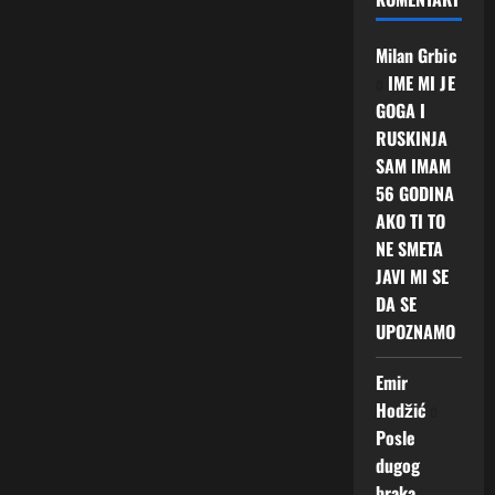
Milan Grbic
o
IME MI JE
GOGA I
RUSKINJA
SAM IMAM
56 GODINA
AKO TI TO
NE SMETA
JAVI MI SE
DA SE
UPOZNAMO
Emir
Hodžić
o
Posle
dugog
braka