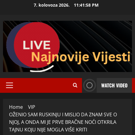
Skip
7. kolovoza 2026.
11:41:59 PM
to
content
WATCH VIDEO
Primary
Menu
Home
VIP
OŽENIO SAM RUSKINJU I MISLIO DA ZNAM SVE O
NJOJ, A ONDA MI JE PRVE BRAČNE NOĆI OTKRILA
TAJNU KOJU NIJE MOGLA VIŠE KRITI