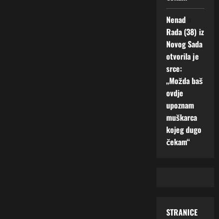
Nenad
o
Rada (38) iz
Novog Sada
otvorila je
srce:
„Možda baš
ovdje
upoznam
muškarca
kojeg dugo
čekam“
STRANICE