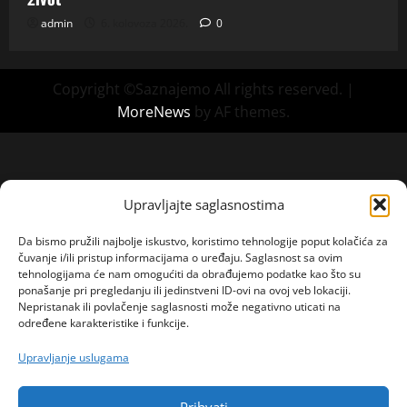
admin
6. kolovoza 2026.
0
Copyright ©Saznajemo All rights reserved.
|
MoreNews
by AF themes.
Upravljajte saglasnostima
Da bismo pružili najbolje iskustvo, koristimo tehnologije poput kolačića za
čuvanje i/ili pristup informacijama o uređaju. Saglasnost sa ovim
tehnologijama će nam omogućiti da obrađujemo podatke kao što su
ponašanje pri pregledanju ili jedinstveni ID-ovi na ovoj veb lokaciji.
Nepristanak ili povlačenje saglasnosti može negativno uticati na
određene karakteristike i funkcije.
Upravljanje uslugama
Prihvati