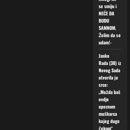
se smiju i
NEĆE DA
BUDU
SAMNOM.
Želim da se
udam!-
Janko
o
Rada (38) iz
Novog Sada
otvorila je
srce:
„Možda baš
ovdje
upoznam
muškarca
kojeg dugo
čekam“