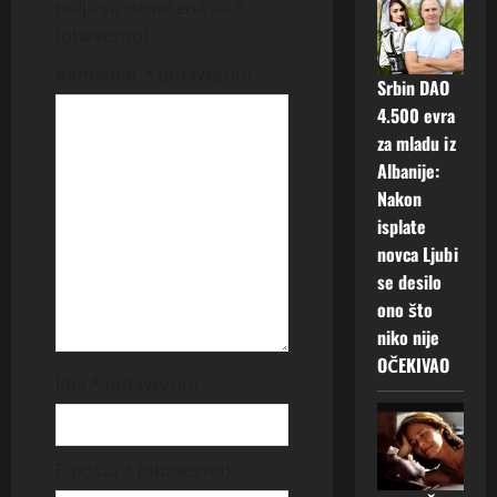
i
polja su označena sa
*
g
(obavezno)
Komentar
* (obavezno)
a
Srbin DAO
4.500 evra
t
za mladu iz
Albanije:
i
Nakon
o
isplate
novca Ljubi
n
se desilo
ono što
niko nije
OČEKIVAO
Ime
* (obavezno)
E-pošta
* (obavezno)