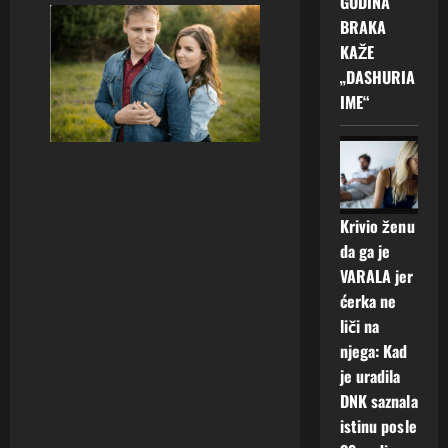
GODINA
BRAKA
KAŽE
„DASHURIA
IME“
Krivio ženu
da ga je
VARALA jer
ćerka ne
liči na
njega: Kad
je uradila
DNK saznala
istinu posle