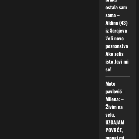
ostala sam
sama –
Aldina (43)
iz Sarajeva
želi novo
poznanstvo
Ako zelis
isto Javi mi
se!
Mato
pavlović
o
Milena: –
Živim na
selu,
UZGAJAM
POVRĆE,
mnogi mi