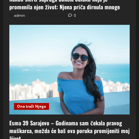
promenila njen život: Njena priča dirnula mnoge
admin
6. kolovoza 2026.
0
Ona traži Njega
Esma 39 Sarajevo – Godinama sam čekala pravog
muškarca, možda će baš ova poruka promijeniti moj
život