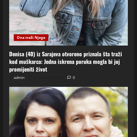
Ona traži Njega
Denisa (40) iz Sarajeva otvoreno priznala šta traži
kod muškarca: Jedna iskrena poruka mogla bi joj
promijeniti život
admin
6. kolovoza 2026.
0