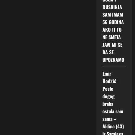
RUSKINJA
SAM IMAM
56 GODINA
AKO TI TO
NE SMETA
JAVI MI SE
DA SE
UPOZNAMO
Emir
Hodžić
o
Posle
dugog
braka
ostala sam
sama –
Aldina (43)
iz Sarajeva