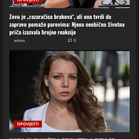
Zovu je „razaračica brakova“, ali ona tvrdi da
zapravo pomaže parovima: Njena neobična životna
priča izazvala brojne reakcije
admin
8. kolovoza 2026.
0
ISPOVIJESTI