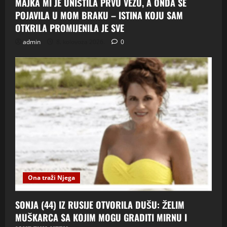
MAJKA MI JE UNIŠTILA PRVU VEZU, A ONDA SE
POJAVILA U MOM BRAKU – ISTINA KOJU SAM
OTKRILA PROMIJENILA JE SVE
admin
8. kolovoza 2026.
0
Ona traži Njega
SONJA (44) IZ RUSIJE OTVORILA DUŠU: ŽELIM
MUŠKARCA SA KOJIM MOGU GRADITI MIRNU I