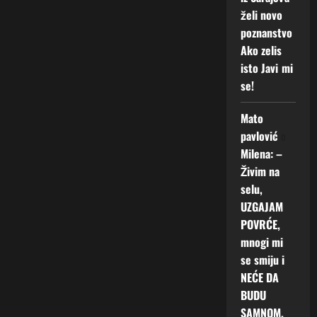
želi novo
poznanstvo
Ako zelis
isto Javi mi
se!
Mato
pavlović
o
Milena: –
Živim na
selu,
UZGAJAM
POVRĆE,
mnogi mi
se smiju i
NEĆE DA
BUDU
SAMNOM.