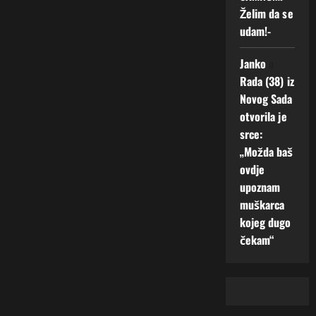
Želim da se
udam!-
Janko
o
Rada (38) iz
Novog Sada
otvorila je
srce:
„Možda baš
ovdje
upoznam
muškarca
kojeg dugo
čekam“