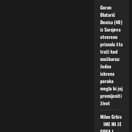
Goran
Blatarić
o
Denisa (40)
iz Sarajeva
otvoreno
priznala šta
traži kod
muškarca:
Jedna
iskrena
poruka
mogla bi joj
promijeniti
život
Milan Grbic
o
IME MI JE
GOGA I