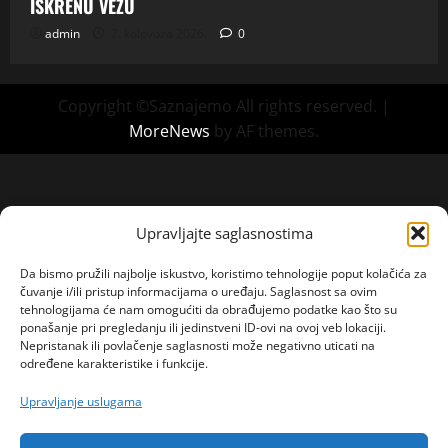
ISKRENU VEZU
admin
7. kolovoza 2026.
0
Copyright ©Saznajemo All rights reserved.
|
MoreNews
by AF themes.
Upravljajte saglasnostima
Da bismo pružili najbolje iskustvo, koristimo tehnologije poput kolačića za
čuvanje i/ili pristup informacijama o uređaju. Saglasnost sa ovim
tehnologijama će nam omogućiti da obrađujemo podatke kao što su
ponašanje pri pregledanju ili jedinstveni ID-ovi na ovoj veb lokaciji.
Nepristanak ili povlačenje saglasnosti može negativno uticati na
određene karakteristike i funkcije.
Upravljanje uslugama