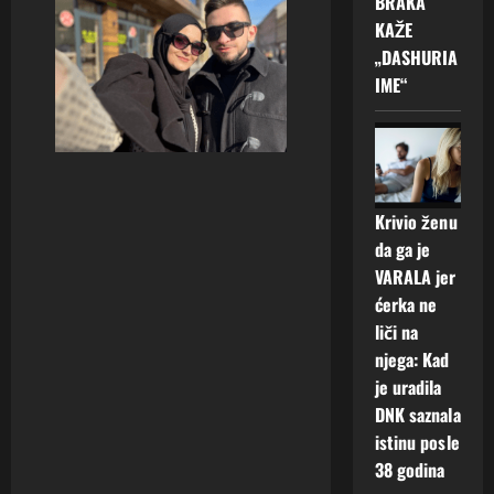
BRAKA
KAŽE
„DASHURIA
IME“
Krivio ženu
da ga je
VARALA jer
ćerka ne
liči na
njega: Kad
je uradila
DNK saznala
istinu posle
38 godina