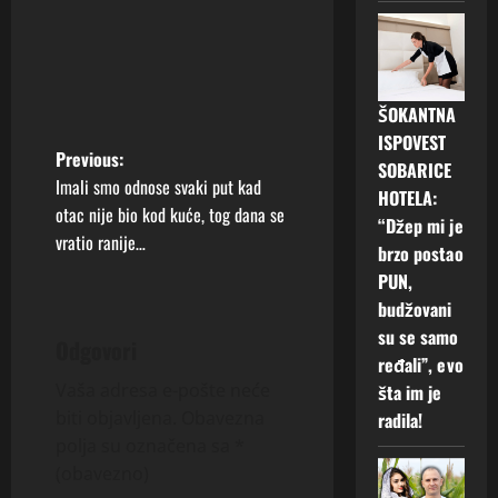
ŠOKANTNA
ISPOVEST
P
Previous:
SOBARICE
Imali smo odnose svaki put kad
HOTELA:
o
otac nije bio kod kuće, tog dana se
“Džep mi je
vratio ranije…
s
brzo postao
PUN,
t
budžovani
su se samo
n
Odgovori
ređali”, evo
a
Vaša adresa e-pošte neće
šta im je
biti objavljena.
Obavezna
radila!
v
polja su označena sa
*
(obavezno)
i