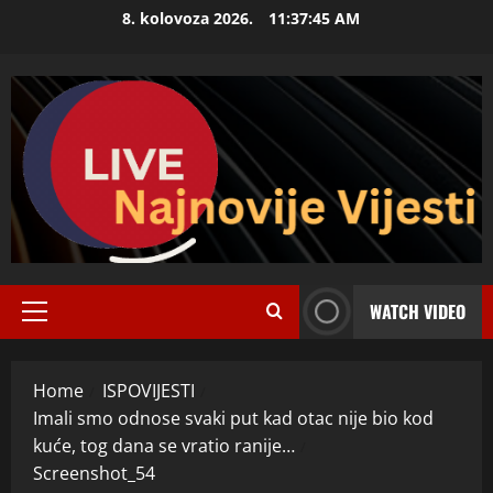
Skip
8. kolovoza 2026.
11:37:46 AM
to
content
WATCH VIDEO
Primary
Menu
Home
ISPOVIJESTI
Imali smo odnose svaki put kad otac nije bio kod
kuće, tog dana se vratio ranije…
Screenshot_54