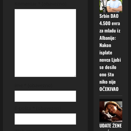
Komentar
* (obavezno)
g
Srbin DAO
a
4.500 evra
za mladu iz
t
Albanije:
Nakon
i
isplate
o
novca Ljubi
se desilo
n
ono što
niko nije
Ime
* (obavezno)
OČEKIVAO
E-pošta
* (obavezno)
UDATE ŽENE