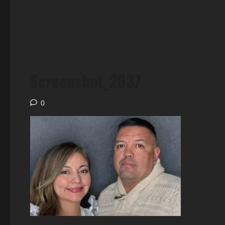
Screenshot_2037
0