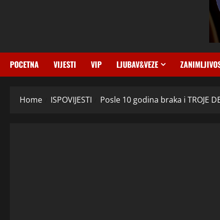
POCETNA
VIJESTI
VIP
LJUBAV&VEZE
ZANIMLJIVO
Home
ISPOVIJESTI
Posle 10 godina braka i TROJE D