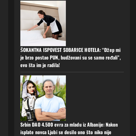
ŠOKANTNA ISPOVEST SOBARICE HOTELA: “Džep mi
je brzo postao PUN, budžovani su se samo ređali”,
evo šta im je radila!
Srbin DAO 4.500 evra za mladu iz Albanije: Nakon
isplate novca Ljubi se desilo ono što niko nije