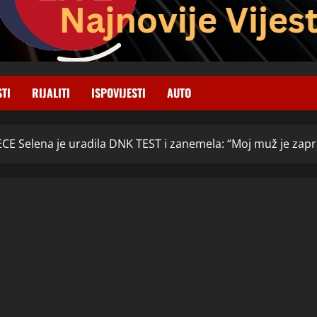
STI
RIJALITI
ISPOVIJESTI
AUTO
ECE Selena je uradila DNK TEST i zanemela: “Moj muž je zap