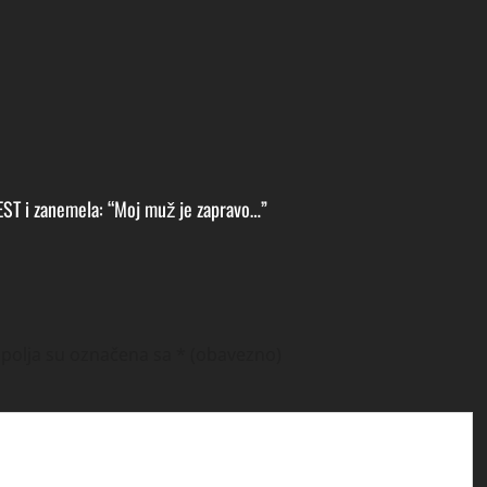
EST i zanemela: “Moj muž je zapravo…”
polja su označena sa
* (obavezno)