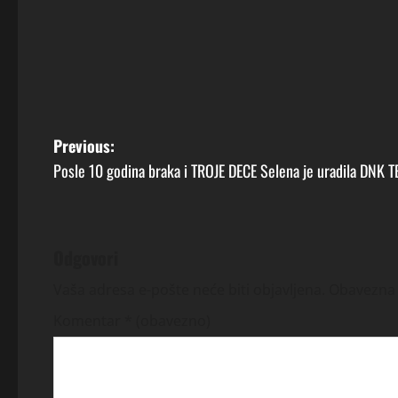
P
Previous:
Posle 10 godina braka i TROJE DECE Selena je uradila DNK T
o
s
t
Odgovori
n
Vaša adresa e-pošte neće biti objavljena.
Obavezna 
Komentar
* (obavezno)
a
v