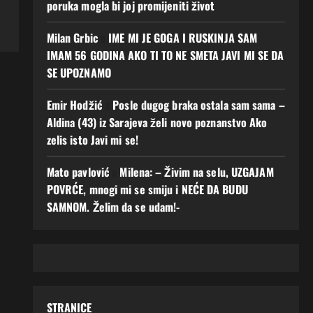
poruka mogla bi joj promijeniti život
Milan Grbic
o
IME MI JE GOGA I RUSKINJA SAM
IMAM 56 GODINA AKO TI TO NE SMETA JAVI MI SE DA
SE UPOZNAMO
Emir Hodžić
o
Posle dugog braka ostala sam sama –
Aldina (43) iz Sarajeva želi novo poznanstvo Ako
zelis isto Javi mi se!
Mato pavlović
o
Milena: – Živim na selu, UZGAJAM
POVRĆE, mnogi mi se smiju i NEĆE DA BUDU
SAMNOM. Želim da se udam!-
STRANICE