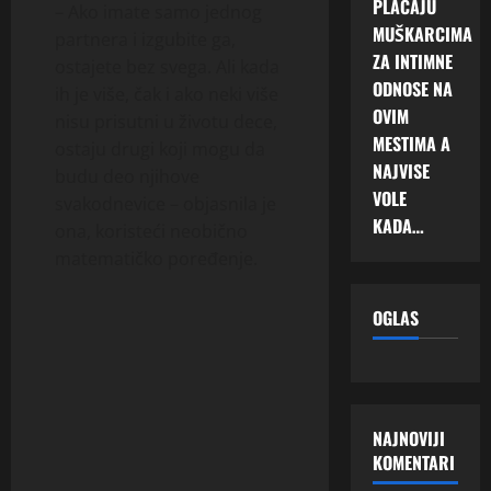
PLAĆAJU
– Ako imate samo jednog
MUŠKARCIMA
partnera i izgubite ga,
ZA INTIMNE
ostajete bez svega. Ali kada
ODNOSE NA
ih je više, čak i ako neki više
OVIM
nisu prisutni u životu dece,
MESTIMA A
ostaju drugi koji mogu da
NAJVISE
budu deo njihove
VOLE
svakodnevice – objasnila je
KADA…
ona, koristeći neobično
matematičko poređenje.
OGLAS
NAJNOVIJI
KOMENTARI