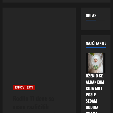
OGLAS
NAJČITANIJE
OŽENIO SE
ALBANKOM
ISPOVIJESTI
KOJA MU I
POSLE
Rodila 11 dece sa
SEDAM
osam različitih
GODINA