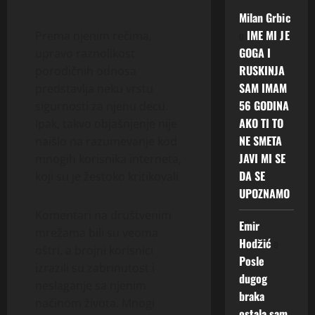
Milan Grbic
o
IME MI JE
Prema njenim rečima,
GOGA I
upravo raznolikost
RUSKINJA
porodičnih odnosa
SAM IMAM
predstavlja neku vrstu
56 GODINA
sigurnosti za njenu decu.
AKO TI TO
Ipak, takvo objašnjenje nije
NE SMETA
naišlo na razumevanje kod
JAVI MI SE
mnogih korisnika interneta,
DA SE
koji su je žestoko kritikovali.
UPOZNAMO
Komentari na društvenim
Emir
mrežama bili su veoma
Hodžić
o
oštri, a brojni korisnici
Posle
izrazili su zabrinutost i
dugog
neslaganje sa njenim
braka
načinom života. Mnogi
ostala sam