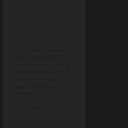
Šta vi mislite o njenoj
odluci? Da li svako ima
pravo da organizuje svoj
porodični život kako želi
ili ipak postoje granice
koje ne bi trebalo
prelaziti?
IZVOR:SRBIJA.DANAS