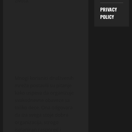
života.
PRIVACY
POLICY
Mnogi korisnici društvenih
mreža postavili su pitanje
kako uspeva da organizuje
svakodnevne obaveze sa
toliko dece. Ona odgovara
da iza svega stoje dobra
organizacija, strogo
isplaniran raspored i