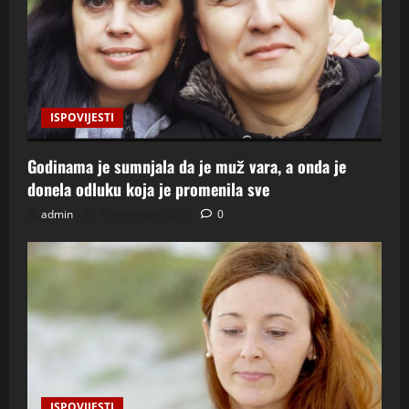
ISPOVIJESTI
Godinama je sumnjala da je muž vara, a onda je
donela odluku koja je promenila sve
admin
6. kolovoza 2026.
0
ISPOVIJESTI