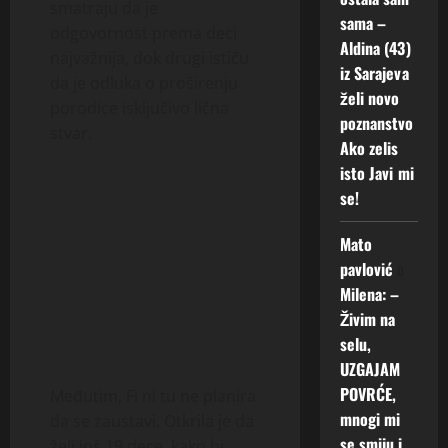
smatraju da je
sama –
odgovornost prema deci
Aldina (43)
najvažnija, dok drugi ističu
iz Sarajeva
da je odluka o proširenju
želi novo
porodice isključivo lična
poznanstvo
stvar.
Ako zelis
isto Javi mi
se!
Mato
pavlović
o
Milena: –
Živim na
selu,
UZGAJAM
POVRĆE,
Međutim, Fi ni tu ne planira
mnogi mi
da se zaustavi. Otkrila je da
se smiju i
želi još 19 dece, kako bi