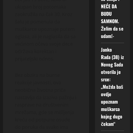
NEĆE DA
ukupan broj potomaka
BUDU
zaokružila na čak 30. Kroz
SAMNOM.
šalu je pomenula da
Želim da se
muškarce upoznaje putem
udam!-
oglasa, ali je naglasila da sa
većinom očeva svoje dece
Janko
o
održava korektan i
Rada (38) iz
prijateljski odnos.
Novog Sada
otvorila je
Bez obzira na burne
srce:
reakcije javnosti, ova
„Možda baš
neobična životna priča
ovdje
nastavlja da izaziva pažnju i
upoznam
rasprave na društvenim
muškarca
mrežama, gde se mišljenja
kojeg dugo
kreću od potpune osude
čekam“
do poruka da svako ima