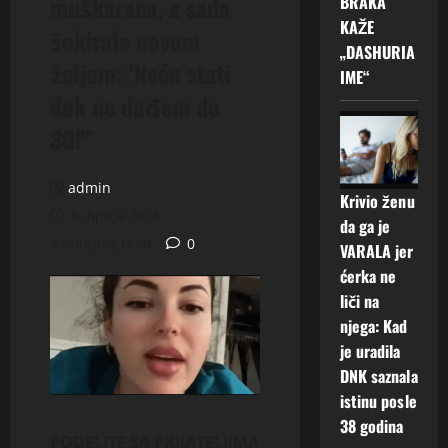
muškaraca, a sada
BRAKA
KAŽE
šokirala novom
„DASHURIA
željom: ‘Neću stati
IME“
dok ne dođem do
30!'”
admin
Krivio ženu
8. lipnja 2026.
da ga je
4 minutes read
0
VARALA jer
ćerka ne
liči na
njega: Kad
je uradila
DNK saznala
istinu posle
38 godina
PODELITE SA PRIJATELJIMA