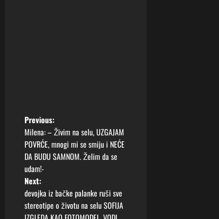
P
Previous:
Milena: – Živim na selu, UZGAJAM
o
POVRĆE, mnogi mi se smiju i NEĆE
DA BUDU SAMNOM. Želim da se
s
udam!-
t
Next:
devojka iz bačke palanke ruši sve
n
stereotipe o životu na selu SOFIJA
IZGLEDA KAO FOTOMODEL, VODI