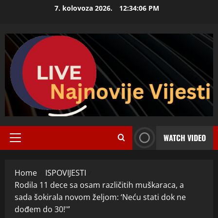
Skip
7. kolovoza 2026.
12:34:08 PM
to
content
WATCH VIDEO
Primary
Menu
Home
ISPOVIJESTI
Rodila 11 dece sa osam različitih muškaraca, a
sada šokirala novom željom: ‘Neću stati dok ne
dođem do 30!'”