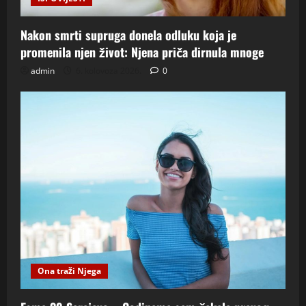
Nakon smrti supruga donela odluku koja je
promenila njen život: Njena priča dirnula mnoge
admin
6. kolovoza 2026.
0
Ona traži Njega