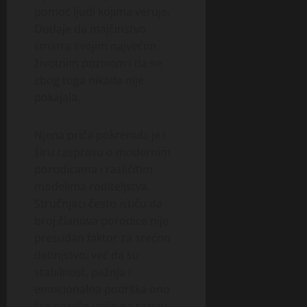
pomoć ljudi kojima veruje.
Dodaje da majčinstvo
smatra svojim najvećim
životnim pozivom i da se
zbog toga nikada nije
pokajala.
Njena priča pokrenula je i
širu raspravu o modernim
porodicama i različitim
modelima roditeljstva.
Stručnjaci često ističu da
broj članova porodice nije
presudan faktor za srećno
detinjstvo, već da su
stabilnost, pažnja i
emocionalna podrška ono
što najviše utiče na razvoj