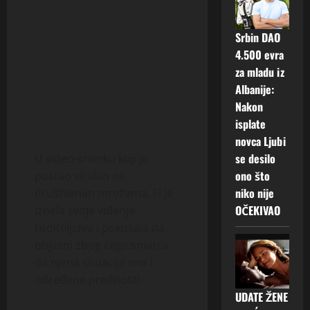
Srbin DAO
4.500 evra
za mladu iz
Albanije:
Nakon
isplate
novca Ljubi
se desilo
U video-snimku koji je
ono što
postao viralan na
niko nije
društvenim mrežama, Fi je
OČEKIVAO
iznela svoje viđenje
roditeljstva i pokušala da
objasni zbog čega smatra
da njena situacija ima i
određene prednosti.
UDATE ŽENE