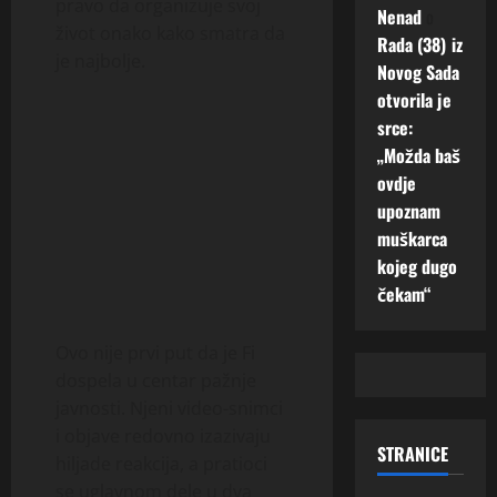
pravo da organizuje svoj
Nenad
o
život onako kako smatra da
Rada (38) iz
je najbolje.
Novog Sada
otvorila je
srce:
„Možda baš
ovdje
upoznam
muškarca
kojeg dugo
čekam“
Ovo nije prvi put da je Fi
dospela u centar pažnje
javnosti. Njeni video-snimci
i objave redovno izazivaju
STRANICE
hiljade reakcija, a pratioci
se uglavnom dele u dva