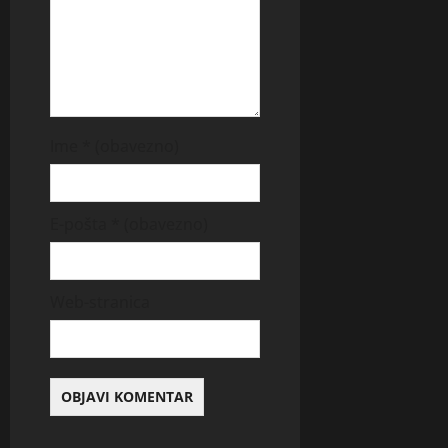
Ime
* (obavezno)
E-pošta
* (obavezno)
Web-stranica