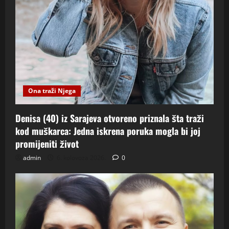
Ona traži Njega
Denisa (40) iz Sarajeva otvoreno priznala šta traži
kod muškarca: Jedna iskrena poruka mogla bi joj
promijeniti život
admin
6. kolovoza 2026.
0