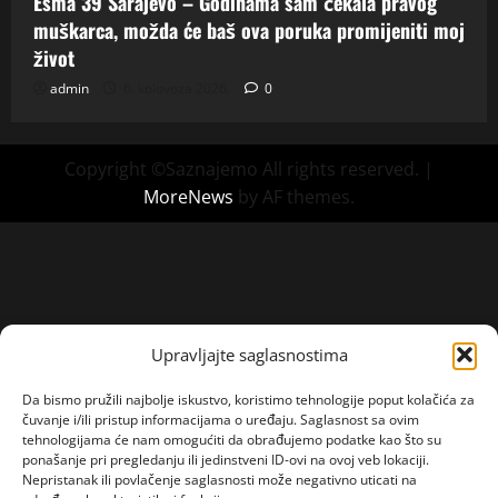
Esma 39 Sarajevo – Godinama sam čekala pravog
muškarca, možda će baš ova poruka promijeniti moj
život
admin
6. kolovoza 2026.
0
Copyright ©Saznajemo All rights reserved.
|
MoreNews
by AF themes.
Upravljajte saglasnostima
Da bismo pružili najbolje iskustvo, koristimo tehnologije poput kolačića za
čuvanje i/ili pristup informacijama o uređaju. Saglasnost sa ovim
tehnologijama će nam omogućiti da obrađujemo podatke kao što su
ponašanje pri pregledanju ili jedinstveni ID-ovi na ovoj veb lokaciji.
Nepristanak ili povlačenje saglasnosti može negativno uticati na