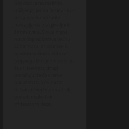
Bez obzira na različita
mišljenja, jedno je sigurno –
priča ove Amerikanke
nastavlja da intrigira ljude
širom sveta. Svaka njena
nova objava izaziva lavinu
komentara, a rasprave o
njenom načinu života ne
jenjavaju. Dok jedni ne kriju
šok i nevericu, drugi
poručuju da će vreme
pokazati da li će zaista
ostvariti svoj neobičan cilj i
postati majka čak
tridesetoro dece.