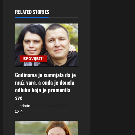
RELATED STORIES
ISPOVIJESTI
Godinama je sumnjala da je
muž vara, a onda je donela
odluku koja je promenila
sve
admin
6. kolovoza 2026.
0