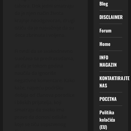
Blog
tabora. Dok jedni smatraju
da je njen način života
DISCLAIMER
krajnje neodgovoran, drugi
ističu da je najvažnije da su
Forum
deca zbrinuta i voljena.
Home
Fi tvrdi da se svakodnevno
INFO
suočava sa predrasudama,
MAGAZIN
ali da je tokom godina
naučila da ignoriše
KONTAKTIRAJTE
negativne komentare. Kako
NAS
kaže, najveću podršku
dobija od članova porodice
POCETNA
i bliskih prijatelja, koji
smatraju da svako ima
Politika
pravo da donosi odluke
kolačića
koje se tiču sopstvenog
(EU)