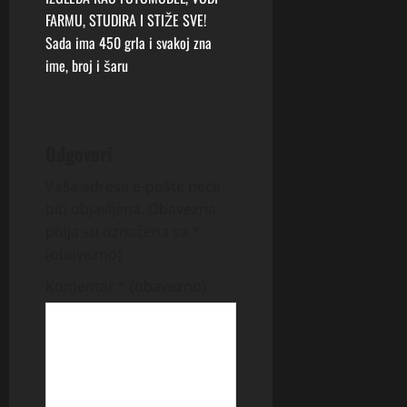
a
FARMU, STUDIRA I STIŽE SVE!
v
Sada ima 450 grla i svakoj zna
ime, broj i šaru
i
g
Odgovori
a
Vaša adresa e-pošte neće
t
biti objavljena.
Obavezna
i
polja su označena sa
*
(obavezno)
o
Komentar
* (obavezno)
n