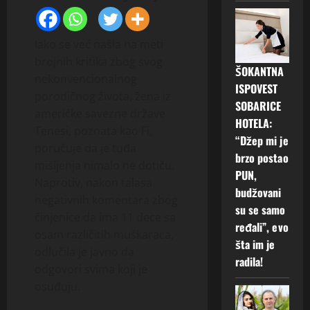
Iako se već našla na meti
brojnih kritika zbog svog
ŠOKANTNA
nekonvencionalnog
ISPOVEST
porodičnog života, žena iz
SOBARICE
američke savezne države
HOTELA:
Tenesi, poznata kao Fi,
“Džep mi je
poručuje da je tuđa
brzo postao
mišljenja nimalo ne dotiču.
PUN,
Naprotiv, nakon talasa
budžovani
negativnih komentara zbog
su se samo
činjenice da ima 11 dece sa
ređali”, evo
osam različitih muškaraca,
šta im je
odlučila je javno da
radila!
odgovori svima koji je
osuđuju.