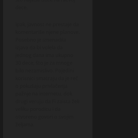
dece.
Ipak, javnost ne prestaje da
komentariše njene planove.
Posebno je iznenadila
izjava da bi volela da
jednog dana ima ukupno
30 dece, što je za mnoge
bilo nezamislivo. Pojedini
korisnici smatraju da je reč
o pokušaju privlačenja
pažnje na internetu, dok
drugi veruju da Fi zaista želi
veliku porodicu i da
otvoreno govori o svojim
željama.