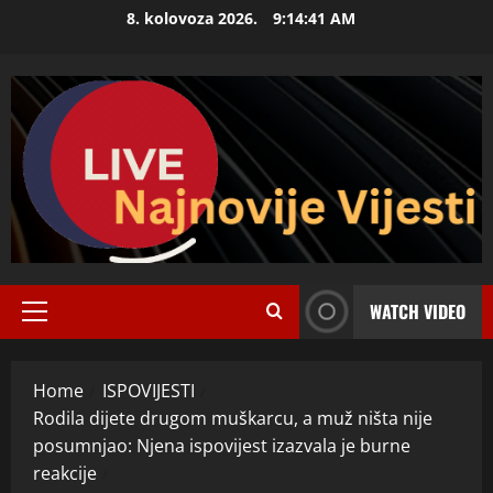
Skip
8. kolovoza 2026.
9:14:42 AM
to
content
WATCH VIDEO
Primary
Menu
Home
ISPOVIJESTI
Rodila dijete drugom muškarcu, a muž ništa nije
posumnjao: Njena ispovijest izazvala je burne
reakcije