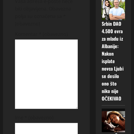
Vaša adresa e-pošte neće
v
biti objavljena.
Obavezna
polja su označena sa
*
i
Srbin DAO
(obavezno)
4.500 evra
g
Komentar
* (obavezno)
za mladu iz
a
Albanije:
Nakon
t
isplate
novca Ljubi
i
se desilo
o
ono što
niko nije
n
OČEKIVAO
Ime
* (obavezno)