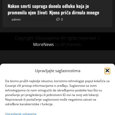
Nakon smrti supruga donela odluku koja je
promenila njen život: Njena priča dirnula mnoge
admin
6. kolovoza 2026.
0
Copyright ©Saznajemo All rights reserved.
|
MoreNews
by AF themes.
Upravljajte saglasnostima
Da bismo pružili najbolje iskustvo, koristimo tehnologije poput kolačića za
čuvanje i/ili pristup informacijama o uređaju. Saglasnost sa ovim
tehnologijama će nam omogućiti da obrađujemo podatke kao što su
ponašanje pri pregledanju ili jedinstveni ID-ovi na ovoj veb lokaciji.
Nepristanak ili povlačenje saglasnosti može negativno uticati na
određene karakteristike i funkcije.
Upravljanje uslugama