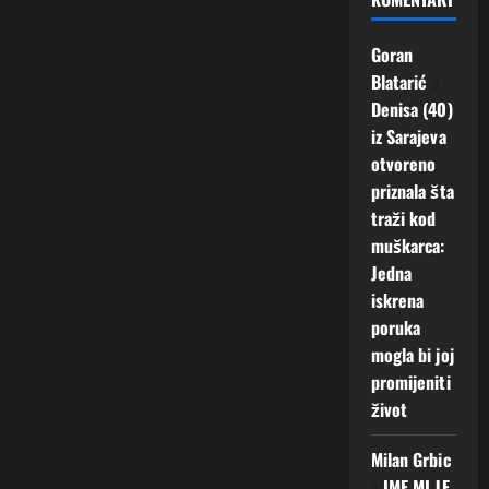
Goran
Blatarić
o
Denisa (40)
iz Sarajeva
otvoreno
priznala šta
traži kod
muškarca:
Jedna
iskrena
poruka
mogla bi joj
promijeniti
život
Milan Grbic
o
IME MI JE