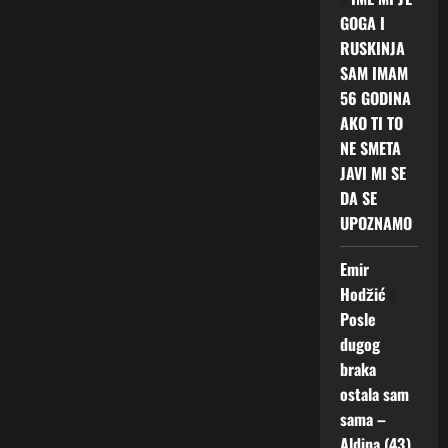
GOGA I
RUSKINJA
SAM IMAM
56 GODINA
AKO TI TO
NE SMETA
JAVI MI SE
DA SE
UPOZNAMO
Emir
Hodžić
o
Posle
dugog
braka
ostala sam
sama –
Aldina (43)