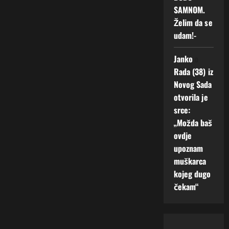
SAMNOM.
Želim da se
udam!-
Janko
o
Rada (38) iz
Novog Sada
otvorila je
srce:
„Možda baš
ovdje
upoznam
muškarca
kojeg dugo
čekam“