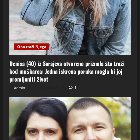
Ona traži Njega
Denisa (40) iz Sarajeva otvoreno priznala šta traži
kod muškarca: Jedna iskrena poruka mogla bi joj
promijeniti život
admin
6. kolovoza 2026.
1