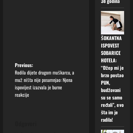
38 godina
ŠOKANTNA
ISPOVEST
SOBARICE
HOTELA:
P
Previous:
“Džep mi je
Rodila dijete drugom muškarcu, a
brzo postao
o
muž ništa nije posumnjao: Njena
PUN,
ispovijest izazvala je burne
s
budžovani
reakcije
su se samo
t
ređali”, evo
šta im je
n
radila!
Odgovori
a