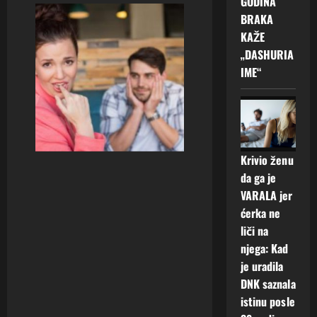
GODINA
BRAKA
KAŽE
„DASHURIA
IME“
Krivio ženu
da ga je
VARALA jer
ćerka ne
liči na
njega: Kad
je uradila
DNK saznala
istinu posle