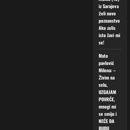
iz Sarajeva
želi novo
poznanstvo
Ako zelis
isto Javi mi
se!
Mato
pavlović
o
Milena: –
Živim na
selu,
UZGAJAM
POVRĆE,
mnogi mi
se smiju i
NEĆE DA
BUDU