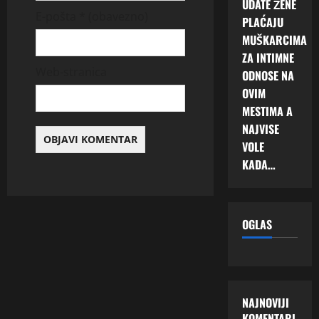
UDATE ŽENE
E-pošta
* (obavezno)
PLAĆAJU
MUŠKARCIMA
ZA INTIMNE
Web-stranica
ODNOSE NA
OVIM
MESTIMA A
NAJVISE
VOLE
KADA…
OGLAS
NAJNOVIJI
KOMENTARI