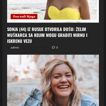
Ona traži Njega
SONJA (44) IZ RUSIJE OTVORILA DUŠU: ŽELIM
MUŠKARCA SA KOJIM MOGU GRADITI MIRNU I
ISKRENU VEZU
admin
7. kolovoza 2026.
0