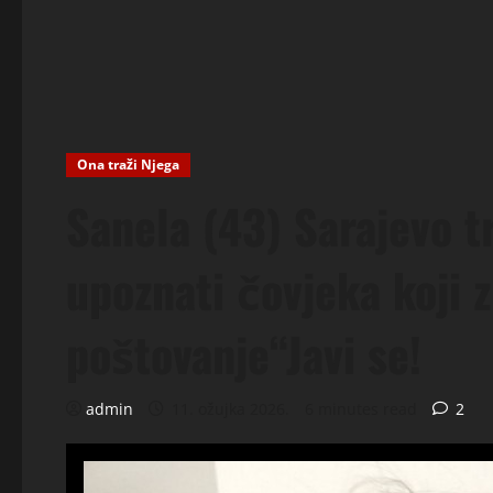
Ona traži Njega
Sanela (43) Sarajevo t
upoznati čovjeka koji 
poštovanje“Javi se!
admin
11. ožujka 2026.
6 minutes read
2