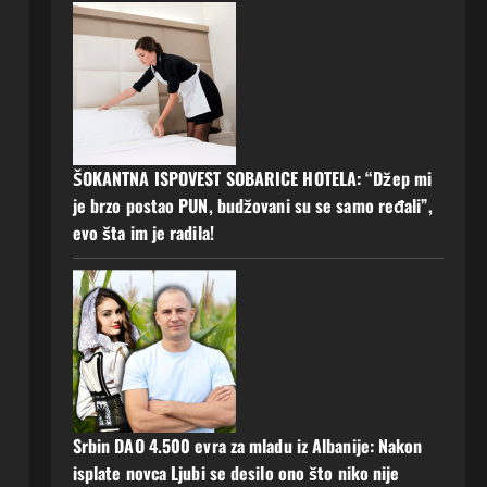
ŠOKANTNA ISPOVEST SOBARICE HOTELA: “Džep mi
je brzo postao PUN, budžovani su se samo ređali”,
evo šta im je radila!
Srbin DAO 4.500 evra za mladu iz Albanije: Nakon
isplate novca Ljubi se desilo ono što niko nije