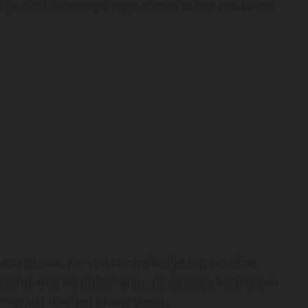
ju je naučilo mnogo toga, danas tačno zna kakvu
sana osoba. Ne voli komplikacije niti površne
 zasnovana na poštovanju, povjerenju i iskrenom
ajati i donijeti pravu sreću.