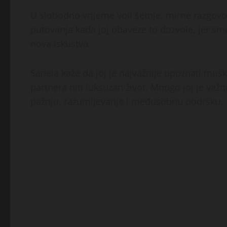
U slobodno vrijeme voli šetnje, mirne razgovor
putovanja kada joj obaveze to dozvole, jer s
nova iskustva.
Sanela kaže da joj je najvažnije upoznati mušk
partnera niti luksuzan život. Mnogo joj je važni
pažnju, razumijevanje i međusobnu podršku.