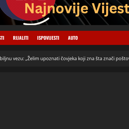
STI
RIJALITI
ISPOVIJESTI
AUTO
biljnu vezu: „Želim upoznati čovjeka koji zna šta znači poštov