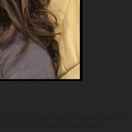
e kaže da je smirena, iskrena i odgovorna žena koja
eć kroz iskreno upoznavanje i međusobno