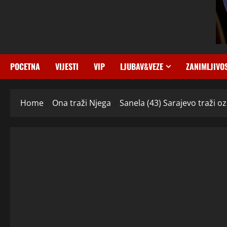
POCETNA
VIJESTI
VIP
LJUBAV&VEZE
ZANIMLJIVO
Home
Ona traži Njega
Sanela (43) Sarajevo traži oz