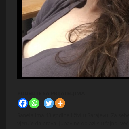
PODELITE SA PRIJATELJIMA
Sanela ima 43 godine i živi u Sarajevu. Za seb
vjeruje da prava ljubav ne dolazi slučajno, v