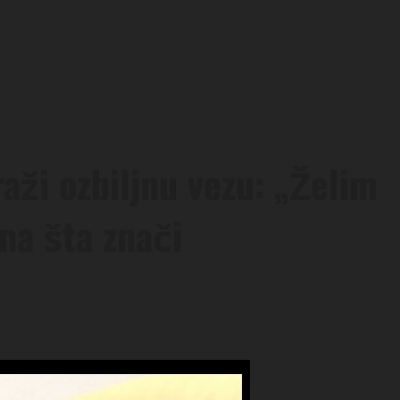
raži ozbiljnu vezu: „Želim
zna šta znači