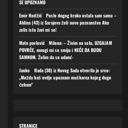
SE UPOZNAMO
Emir Hodžić
o
Posle dugog braka ostala sam sama –
Aldina (43) iz Sarajeva želi novo poznanstvo Ako
zelis isto Javi mi se!
Mato pavlović
o
Milena: – Živim na selu, UZGAJAM
POVRĆE, mnogi mi se smiju i NEĆE DA BUDU
SAMNOM. Želim da se udam!-
Janko
o
Rada (38) iz Novog Sada otvorila je srce:
„Možda baš ovdje upoznam muškarca kojeg dugo
čekam“
STRANICE