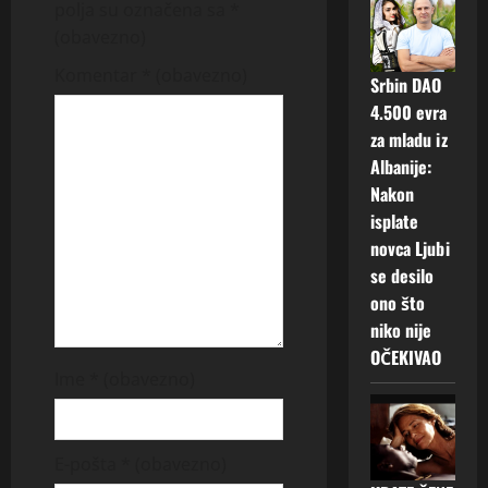
polja su označena sa
*
i
(obavezno)
g
Komentar
* (obavezno)
Srbin DAO
a
4.500 evra
za mladu iz
t
Albanije:
Nakon
i
isplate
o
novca Ljubi
se desilo
n
ono što
niko nije
OČEKIVAO
Ime
* (obavezno)
E-pošta
* (obavezno)