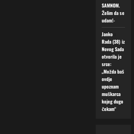
SAMNOM.
Želim da se
udam!-
Janko
o
Rada (38) iz
Novog Sada
otvorila je
srce:
„Možda baš
ovdje
upoznam
muškarca
kojeg dugo
čekam“