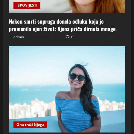
ISPOVIJESTI
Nakon smrti supruga donela odluku koja je
promenila njen život: Njena priča dirnula mnoge
admin
6. kolovoza 2026.
0
Ona traži Njega