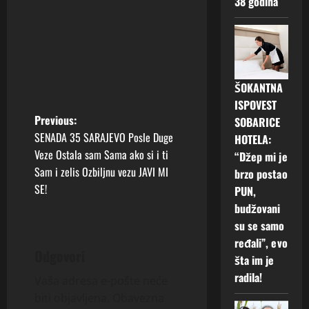
38 godina
ŠOKANTNA
ISPOVEST
P
Previous:
SOBARICE
SENADA 35 SARAJEVO Posle Duge
HOTELA:
o
Veze Ostala sam Sama ako si i ti
“Džep mi je
Sam i zelis Ozbiljnu vezu JAVI MI
brzo postao
s
SE!
PUN,
t
budžovani
su se samo
n
ređali”, evo
Odgovori
šta im je
a
radila!
Vaša adresa e-pošte neće
v
biti objavljena.
Obavezna