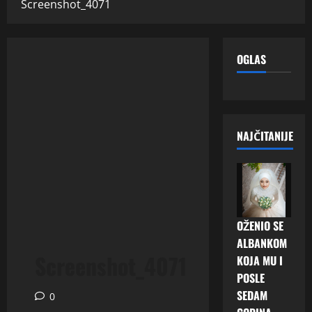
Screenshot_4071
OGLAS
NAJČITANIJE
OŽENIO SE
ALBANKOM
Screenshot_4071
KOJA MU I
POSLE
SEDAM
0