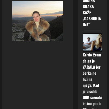
GODINA
BRAKA
KAŽE
„DASHURIA
IME“
Krivio ženu
da ga je
VARALA jer
ćerka ne
liči na
njega: Kad
je uradila
DNK saznala
istinu posle