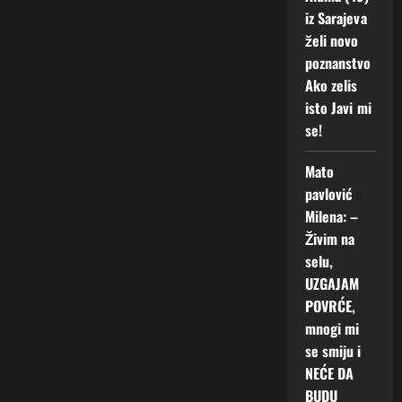
iz Sarajeva
želi novo
poznanstvo
Ako zelis
isto Javi mi
se!
Mato
pavlović
o
Milena: –
Živim na
selu,
UZGAJAM
POVRĆE,
mnogi mi
se smiju i
NEĆE DA
BUDU