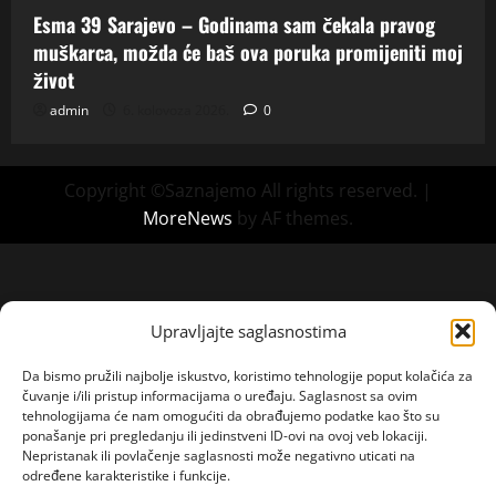
Esma 39 Sarajevo – Godinama sam čekala pravog
muškarca, možda će baš ova poruka promijeniti moj
život
admin
6. kolovoza 2026.
0
Copyright ©Saznajemo All rights reserved.
|
MoreNews
by AF themes.
Upravljajte saglasnostima
Da bismo pružili najbolje iskustvo, koristimo tehnologije poput kolačića za
čuvanje i/ili pristup informacijama o uređaju. Saglasnost sa ovim
tehnologijama će nam omogućiti da obrađujemo podatke kao što su
ponašanje pri pregledanju ili jedinstveni ID-ovi na ovoj veb lokaciji.
Nepristanak ili povlačenje saglasnosti može negativno uticati na
određene karakteristike i funkcije.