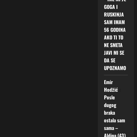
GOGA I
RUSKINJA
SAM IMAM
56 GODINA
AKO TI TO
NE SMETA
JAVI MI SE
DA SE
UPOZNAMO
Emir
Hodžić
o
Posle
dugog
braka
ostala sam
sama –
Aldina (43)