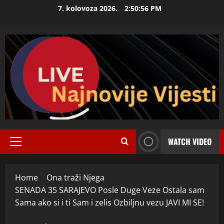
Skip
7. kolovoza 2026.
2:50:57 PM
to
content
WATCH VIDEO
Primary
Menu
Home
Ona traži Njega
SENADA 35 SARAJEVO Posle Duge Veze Ostala sam
Sama ako si i ti Sam i zelis Ozbiljnu vezu JAVI MI SE!