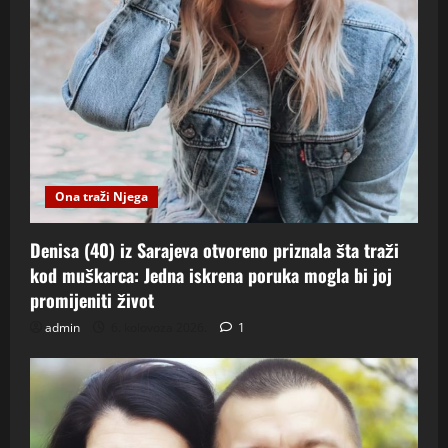
Ona traži Njega
Denisa (40) iz Sarajeva otvoreno priznala šta traži
kod muškarca: Jedna iskrena poruka mogla bi joj
promijeniti život
admin
6. kolovoza 2026.
1