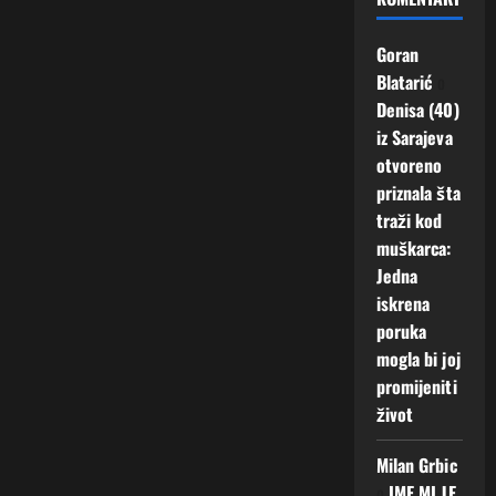
Goran
Blatarić
o
Denisa (40)
iz Sarajeva
otvoreno
priznala šta
traži kod
muškarca:
Jedna
iskrena
poruka
mogla bi joj
promijeniti
život
Milan Grbic
o
IME MI JE