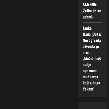
SAMNOM.
Želim da se
udam!-
Janko
o
Rada (38) iz
Novog Sada
otvorila je
srce:
„Možda baš
ovdje
upoznam
muškarca
kojeg dugo
čekam“