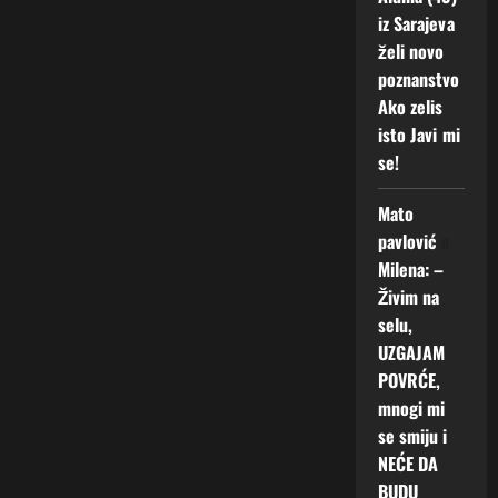
iz Sarajeva
želi novo
poznanstvo
Ako zelis
isto Javi mi
se!
Mato
pavlović
o
Milena: –
Živim na
selu,
UZGAJAM
POVRĆE,
mnogi mi
se smiju i
NEĆE DA
BUDU