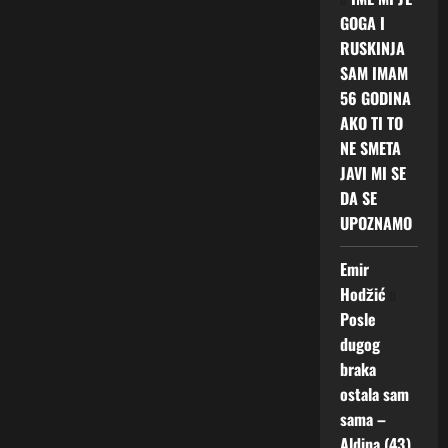
GOGA I
RUSKINJA
SAM IMAM
56 GODINA
AKO TI TO
NE SMETA
JAVI MI SE
DA SE
UPOZNAMO
Emir
Hodžić
o
Posle
dugog
braka
ostala sam
sama –
Aldina (43)