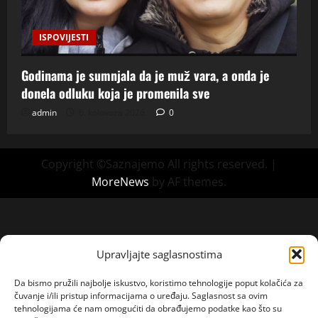
ISPOVIJESTI
Godinama je sumnjala da je muž vara, a onda je
donela odluku koja je promenila sve
admin
6. kolovoza 2026.
0
Copyright ©Saznajemo All rights reserved.
|
MoreNews
by AF themes.
Upravljajte saglasnostima
Da bismo pružili najbolje iskustvo, koristimo tehnologije poput kolačića za
čuvanje i/ili pristup informacijama o uređaju. Saglasnost sa ovim
tehnologijama će nam omogućiti da obrađujemo podatke kao što su