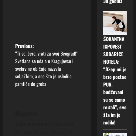
38 godina
ŠOKANTNA
P
Previous:
ISPOVEST
“Ti se, ćero, vrati za svoj Beograd!”:
SOBARICE
o
Svetlana se udala u Kragujevcu i
HOTELA:
svekrvine običaje nazvala
“Džep mi je
s
seljačkim, a ono što je usledilo
brzo postao
t
pamtiće do groba
PUN,
budžovani
n
su se samo
ređali”, evo
a
Odgovori
šta im je
v
radila!
Vaša adresa e-pošte neće
biti objavljena.
Obavezna