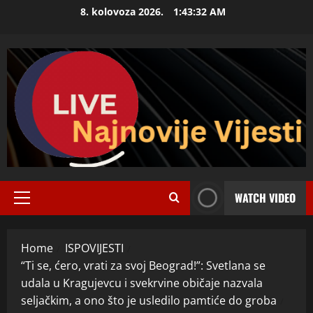
Skip
8. kolovoza 2026.
1:43:33 AM
to
content
WATCH VIDEO
Primary
Menu
Home
ISPOVIJESTI
“Ti se, ćero, vrati za svoj Beograd!”: Svetlana se
udala u Kragujevcu i svekrvine običaje nazvala
seljačkim, a ono što je usledilo pamtiće do groba