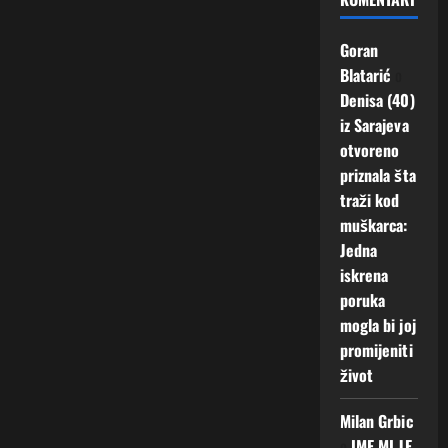
Goran
Blatarić
o
Denisa (40)
iz Sarajeva
otvoreno
priznala šta
traži kod
muškarca:
Jedna
iskrena
poruka
mogla bi joj
promijeniti
život
Milan Grbic
o
IME MI JE