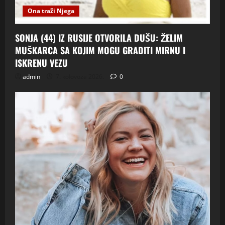
Ona traži Njega
SONJA (44) IZ RUSIJE OTVORILA DUŠU: ŽELIM
MUŠKARCA SA KOJIM MOGU GRADITI MIRNU I
ISKRENU VEZU
admin
7. kolovoza 2026.
0