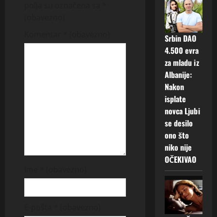
i
polja su označena sa
*
g
(obavezno)
Komentar
* (obavezno)
a
Srbin DAO
4.500 evra
t
za mladu iz
Albanije:
i
Nakon
o
isplate
novca Ljubi
n
se desilo
ono što
niko nije
OČEKIVAO
Ime
* (obavezno)
E-pošta
* (obavezno)