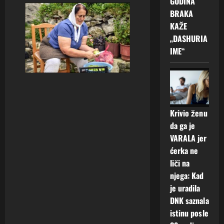
GODINA
BRAKA
KAŽE
„DASHURIA
IME“
Krivio ženu
da ga je
VARALA jer
ćerka ne
liči na
njega: Kad
je uradila
DNK saznala
istinu posle