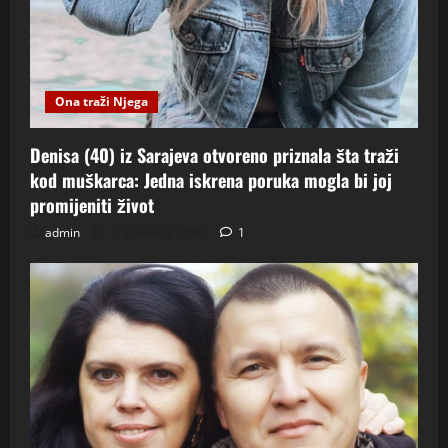
Ona traži Njega
Denisa (40) iz Sarajeva otvoreno priznala šta traži
kod muškarca: Jedna iskrena poruka mogla bi joj
promijeniti život
admin
6. kolovoza 2026.
1