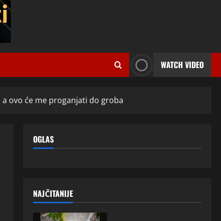
WATCH VIDEO
, a ovo će me proganjati do groba
OGLAS
NAJČITANIJE