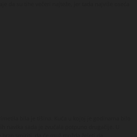
aje da su tihe večeri najteže, jer tada najviše oseća
rimetila bila je tišina. Kuća u kojoj je godinama bilo
ih navika sada je zvučala potpuno drugačije. U
 brzo smiriti, da će muž možda želeti da