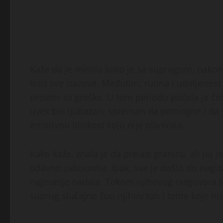
Kaže da je mislila kako je sa suprugom, nakon
kroz sve izazove. Međutim, rutina i udaljenost
prostor za greške. U tom periodu počela je č
uvek bio ljubazan, spreman da pomogne i da s
emotivnu bliskost koju nije planirala.
Kako kaže, znala je da prelazi granicu, ali joj je
odavno zaboravila. Ipak, sve je došlo do naglo
najmanje nadala. Tokom njihovog razgovora te
suprug slučajno čuo njihov ton i teme koje nis