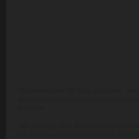
Nije pravio scenu niti ulazio u raspravu – jedn
poruku da pokupi svoje stvari kada bude sprem
je uradila.
Deci ništa nije rekao, komšiji se više nije ob
odluka. Danas govori da joj je najteže što je p