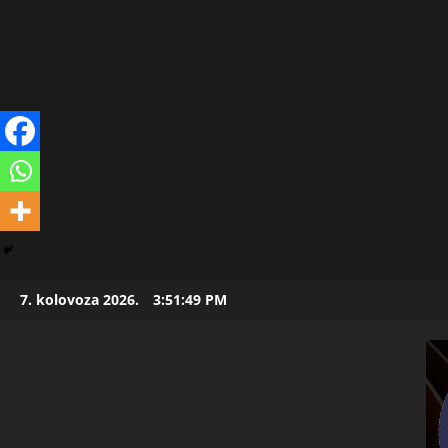
Skip
7. kolovoza 2026.
3:51:51 PM
to
content