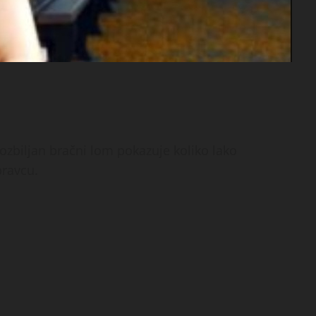
 ozbiljan bračni lom pokazuje koliko lako
ravcu.