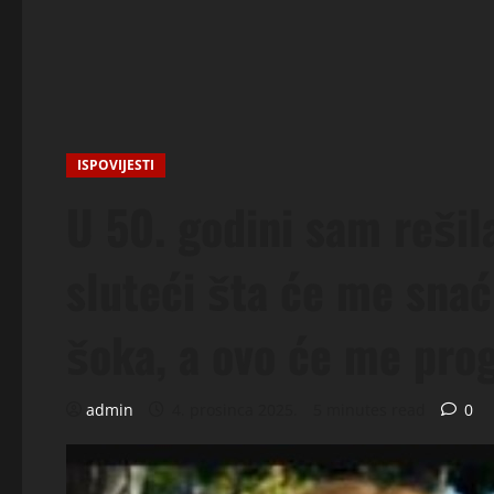
ISPOVIJESTI
U 50. godini sam reši
sluteći šta će me sna
šoka, a ovo će me prog
admin
4. prosinca 2025.
5 minutes read
0