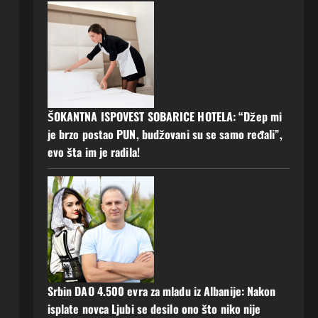
ŠOKANTNA ISPOVEST SOBARICE HOTELA: “Džep mi
je brzo postao PUN, budžovani su se samo ređali”,
evo šta im je radila!
Srbin DAO 4.500 evra za mladu iz Albanije: Nakon
isplate novca Ljubi se desilo ono što niko nije