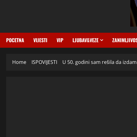
POCETNA
VIJESTI
VIP
LJUBAV&VEZE
ZANIMLJIVO
Home
ISPOVIJESTI
U 50. godini sam rešila da izda