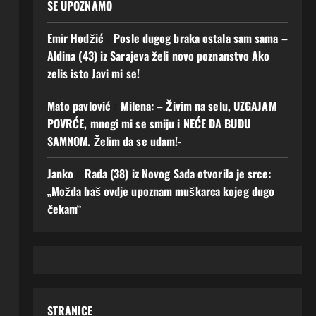
SE UPOZNAMO
Emir Hodžić
o
Posle dugog braka ostala sam sama –
Aldina (43) iz Sarajeva želi novo poznanstvo Ako
zelis isto Javi mi se!
Mato pavlović
o
Milena: – Živim na selu, UZGAJAM
POVRĆE, mnogi mi se smiju i NEĆE DA BUDU
SAMNOM. Želim da se udam!-
Janko
o
Rada (38) iz Novog Sada otvorila je srce:
„Možda baš ovdje upoznam muškarca kojeg dugo
čekam“
STRANICE