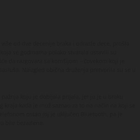
 više od dve decenije braka i odrasle dece, prošla
 koja se godinama polako stvarala ostavili su
ešće da razgovara sa komšijom – čovekom koji je
asluša. Naizgled obična druženja pretvorila su se u
 pažnja koju je dobijala prijala, jer ju je u braku
g kraja kada je muž saznao za to na način na koji se
lefonom ostao joj je uključen Bluetooth, pa je
u bile bezazlene.