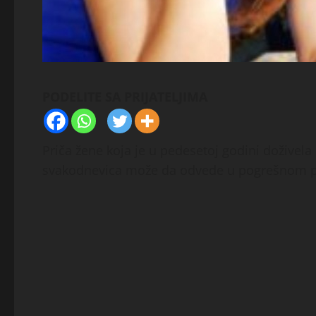
PODELITE SA PRIJATELJIMA
Priča žene koja je u pedesetoj godini doživela
svakodnevica može da odvede u pogrešnom p