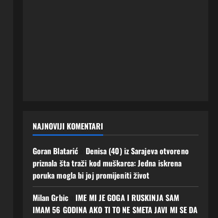
NAJNOVIJI KOMENTARI
Goran Blatarić
o
Denisa (40) iz Sarajeva otvoreno
priznala šta traži kod muškarca: Jedna iskrena
poruka mogla bi joj promijeniti život
Milan Grbic
o
IME MI JE GOGA I RUSKINJA SAM
IMAM 56 GODINA AKO TI TO NE SMETA JAVI MI SE DA