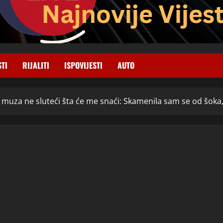
STI
RIJALITI
ISPOVIJESTI
AUTO
m muza ne sluteći šta će me snaći: Skamenila sam se od šoka