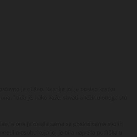
ostavno je otišao. Kasnije joj je poslao kratku
na. Tada je, kako kaže, shvatila težinu onoga što
raćao, a ona je ostala sama sa posledicama svojih
ovredila osobu koja joj je bila najveća podrška u