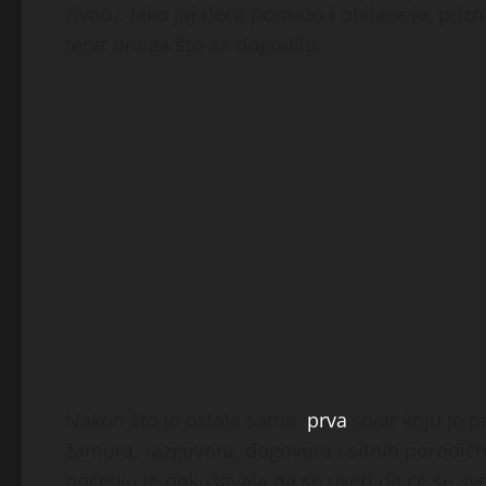
životu. Iako joj deca pomažu i obilaze je, prizn
teret onoga što se dogodilo.
Nakon što je ostala sama,
prva
stvar koju je p
žamora, razgovora, dogovora i sitnih porodičn
početku je pokušavala da se uveri da će se sve