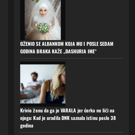
OŽENIO SE ALBANKOM KOJA MU I POSLE SEDAM
GODINA BRAKA KAŽE „DASHURIA IME“
Krivio ženu da ga je VARALA jer ćerka ne liči na
njega: Kad je uradila DNK saznala istinu posle 38
godina