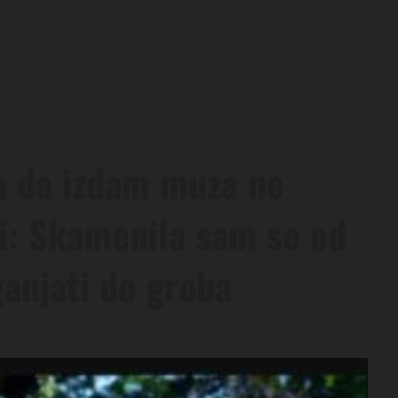
la da izdam muza ne
ći: Skamenila sam se od
anjati do groba