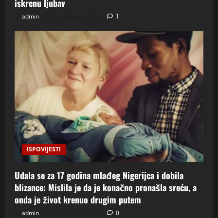
iskrenu ljubav
admin
8. kolovoza 2026.
1
ISPOVIJESTI
Udala se za 17 godina mlađeg Nigerijca i dobila
blizance: Mislila je da je konačno pronašla sreću, a
onda je život krenuo drugim putem
admin
8. kolovoza 2026.
0