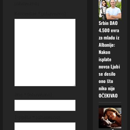
i
(obavezno)
g
Komentar
* (obavezno)
a
Srbin DAO
4.500 evra
t
za mladu iz
Albanije:
i
Nakon
isplate
o
novca Ljubi
n
se desilo
ono što
niko nije
Ime
* (obavezno)
OČEKIVAO
E-pošta
* (obavezno)