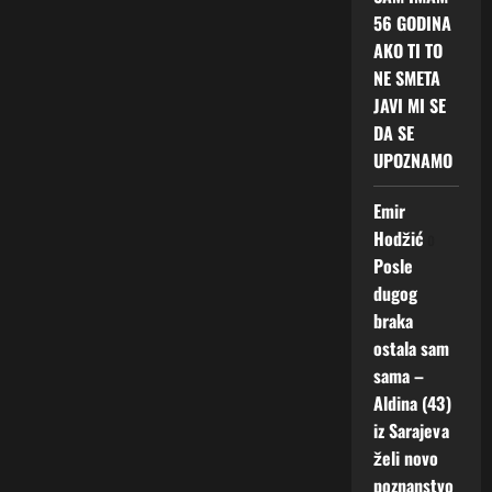
56 GODINA
AKO TI TO
NE SMETA
JAVI MI SE
DA SE
UPOZNAMO
Emir
Hodžić
o
Posle
dugog
braka
ostala sam
sama –
Aldina (43)
iz Sarajeva
želi novo
poznanstvo