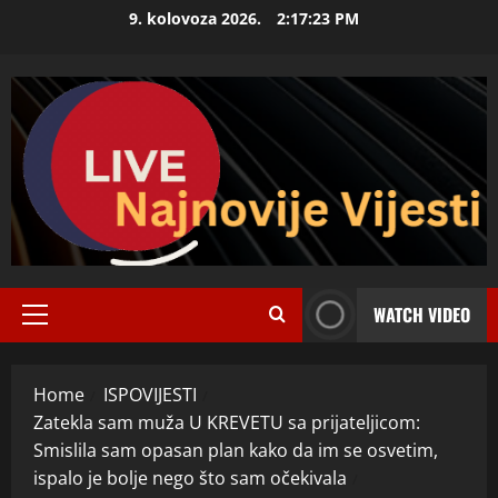
Skip
9. kolovoza 2026.
2:17:24 PM
to
content
WATCH VIDEO
Primary
Menu
Home
ISPOVIJESTI
Zatekla sam muža U KREVETU sa prijateljicom:
Smislila sam opasan plan kako da im se osvetim,
ispalo je bolje nego što sam očekivala