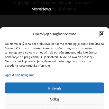
Copyright ©Saznajemo All rights reserved.
|
MoreNews
by AF themes.
Upravljajte saglasnostima
Da bismo pružili najbolje iskustvo, koristimo tehnologije poput kolačića za
čuvanje i/ili pristup informacijama o uređaju. Saglasnost sa ovim
tehnologijama će nam omogućiti da obrađujemo podatke kao što su
ponašanje pri pregledanju ili jedinstveni ID-ovi na ovoj veb lokaciji.
Nepristanak ili povlačenje saglasnosti može negativno uticati na
određene karakteristike i funkcije.
Upravljanje uslugama
Prihvati
Odbij