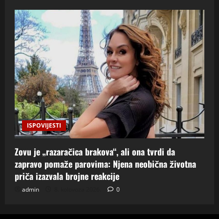
ISPOVIJESTI
Zovu je „razaračica brakova“, ali ona tvrdi da
zapravo pomaže parovima: Njena neobična životna
priča izazvala brojne reakcije
admin
8. kolovoza 2026.
0