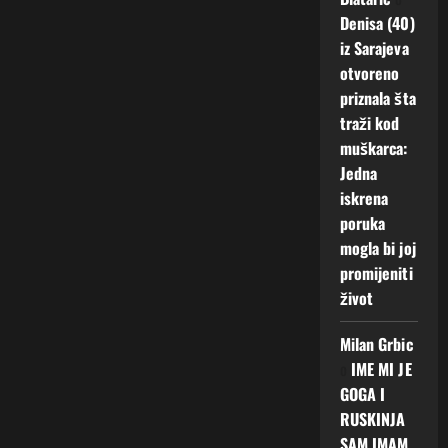
Denisa (40)
iz Sarajeva
otvoreno
priznala šta
traži kod
muškarca:
Jedna
iskrena
poruka
mogla bi joj
promijeniti
život
Milan Grbic
o
IME MI JE
GOGA I
RUSKINJA
SAM IMAM