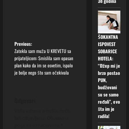
38 godina
ŠOKANTNA
P
Previous:
ISPOVEST
Zatekla sam muža U KREVETU sa
SOBARICE
o
prijateljicom: Smislila sam opasan
HOTELA:
plan kako da im se osvetim, ispalo
“Džep mi je
s
je bolje nego što sam očekivala
brzo postao
t
PUN,
budžovani
n
su se samo
Odgovori
ređali”, evo
a
šta im je
Vaša adresa e-pošte neće
v
radila!
biti objavljena.
Obavezna
polja su označena sa
*