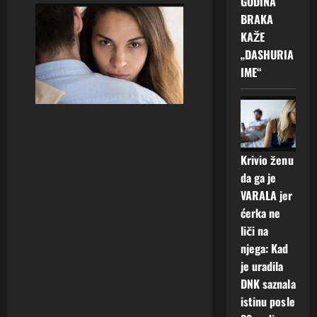
GODINA
BRAKA
KAŽE
„DASHURIA
IME“
Krivio ženu
da ga je
VARALA jer
ćerka ne
liči na
njega: Kad
je uradila
DNK saznala
istinu posle