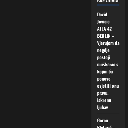
David
Jovicic
o
AJLA 42
BERLIN –
Vjerujem da
negdje
postoji
muškarac s
kojim ću
ponovo
osjetiti onu
pravu,
iskrenu
ljubav
Goran
Blatarić
o