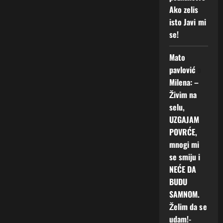
Ako zelis
isto Javi mi
se!
Mato
pavlović
o
Milena: –
Živim na
selu,
UZGAJAM
POVRĆE,
mnogi mi
se smiju i
NEĆE DA
BUDU
SAMNOM.
Želim da se
udam!-