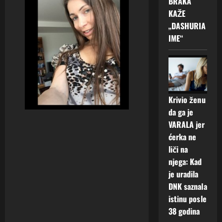
BRAKA
KAŽE
„DASHURIA
IME“
Krivio ženu
da ga je
VARALA jer
ćerka ne
liči na
njega: Kad
je uradila
DNK saznala
istinu posle
38 godina