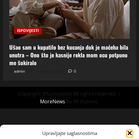
ISPOVIJESTI
Ušao sam u kupatilo bez kucanja dok je maćeha bila
unutra – Ono što je kasnije rekla mom ocu potpuno
me šokiralo
admin
9. kolovoza 2026.
0
Copyright ©Saznajemo All rights reserved.
|
MoreNews
by AF themes.
Upravljajte saglasnostima