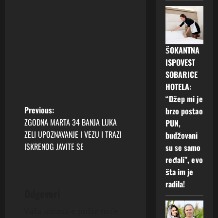
ŠOKANTNA
ISPOVEST
SOBARICE
HOTELA:
“Džep mi je
P
Previous:
brzo postao
ZGODNA MARTA 34 BANJA LUKA
PUN,
o
ZELI UPOZNAVANJE I VEZU I TRAZI
budžovani
ISKRENOG JAVITE SE
su se samo
s
ređali”, evo
t
šta im je
radila!
n
Odgovori
a
Vaša adresa e-pošte neće