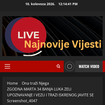
Skip
10. kolovoza 2026.
12:14:42 PM
to
content
WATCH VIDEO
Primary
Menu
Home
Ona traži Njega
ZGODNA MARTA 34 BANJA LUKA ZELI
UPOZNAVANJE I VEZU I TRAZI ISKRENOG JAVITE SE
Screenshot_4047