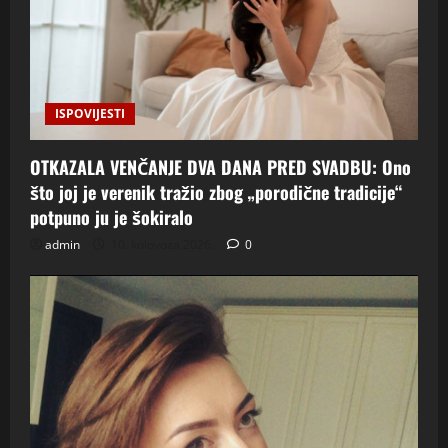
ISPOVIJESTI
OTKAZALA VENČANJE DVA DANA PRED SVADBU: Ono
što joj je verenik tražio zbog „porodične tradicije“
potpuno ju je šokiralo
admin
10. kolovoza 2026.
0