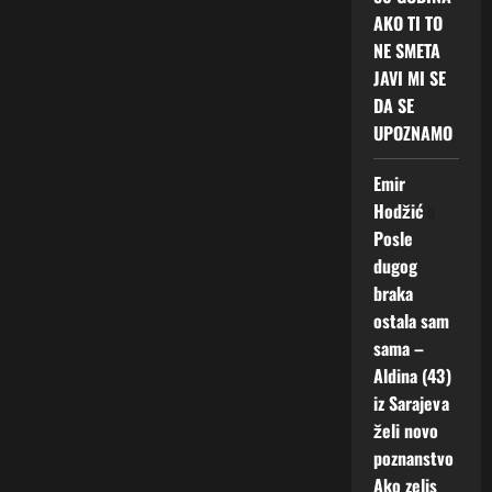
AKO TI TO
NE SMETA
JAVI MI SE
DA SE
UPOZNAMO
Emir
Hodžić
o
Posle
dugog
braka
ostala sam
sama –
Aldina (43)
iz Sarajeva
želi novo
poznanstvo
Ako zelis