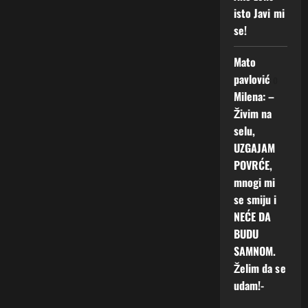
isto Javi mi
se!
Mato
pavlović
o
Milena: –
Živim na
selu,
UZGAJAM
POVRĆE,
mnogi mi
se smiju i
NEĆE DA
BUDU
SAMNOM.
Želim da se
udam!-