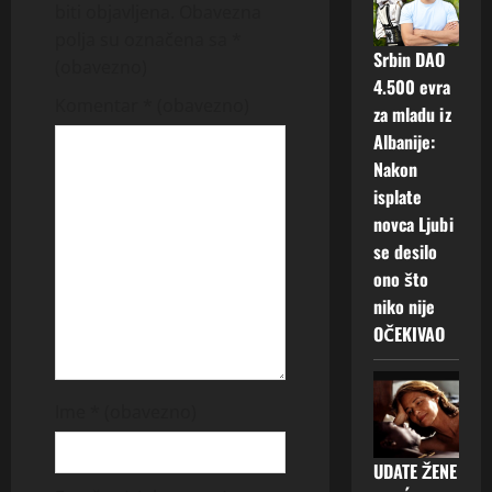
biti objavljena.
Obavezna
v
polja su označena sa
*
Srbin DAO
(obavezno)
i
4.500 evra
Komentar
* (obavezno)
za mladu iz
g
Albanije:
a
Nakon
isplate
t
novca Ljubi
se desilo
i
ono što
niko nije
o
OČEKIVAO
n
Ime
* (obavezno)
UDATE ŽENE