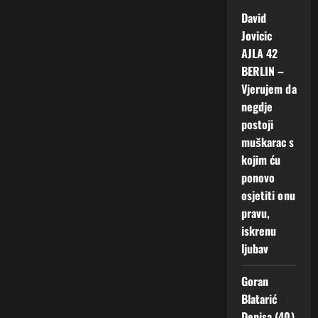
David
Jovicic
o
AJLA 42
BERLIN –
Vjerujem da
negdje
postoji
muškarac s
kojim ću
ponovo
osjetiti onu
pravu,
iskrenu
ljubav
Goran
Blatarić
o
Denisa (40)