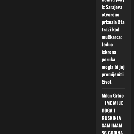
iz Sarajeva
otvoreno
priznala šta
traži kod
muškarca:
Jedna
iskrena
poruka
mogla bi joj
promijeniti
život
Milan Grbic
o
IME MI JE
GOGA I
RUSKINJA
SAM IMAM
56 GODINA