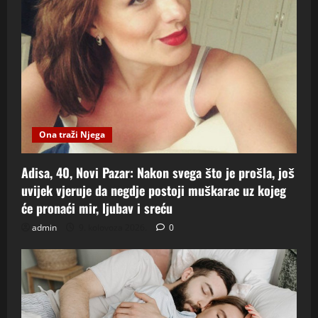
Ona traži Njega
Adisa, 40, Novi Pazar: Nakon svega što je prošla, još
uvijek vjeruje da negdje postoji muškarac uz kojeg
će pronaći mir, ljubav i sreću
admin
9. kolovoza 2026.
0