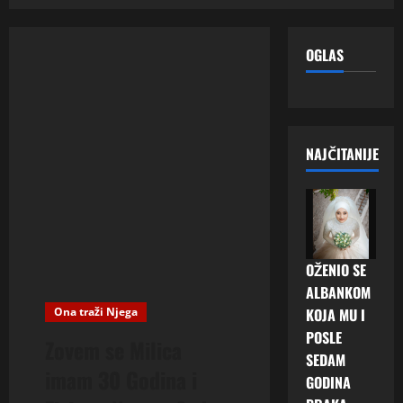
OGLAS
NAJČITANIJE
OŽENIO SE
ALBANKOM
Ona traži Njega
KOJA MU I
POSLE
Zovem se Milica
SEDAM
imam 30 Godina i
GODINA