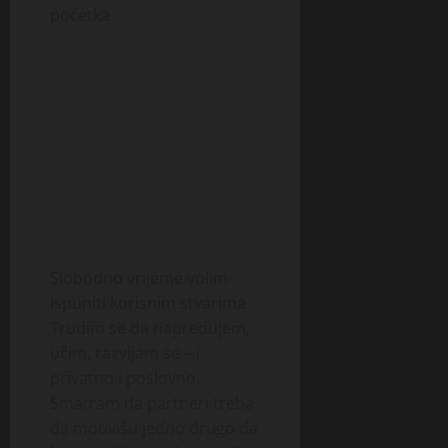
početka.
Slobodno vrijeme volim
ispuniti korisnim stvarima.
Trudim se da napredujem,
učim, razvijam se – i
privatno i poslovno.
Smatram da partneri treba
da motivišu jedno drugo da