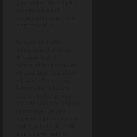
ignorisanjem. Ako si tip koji
zna sjesti, saslušati i
pronaći kompromis – to mi
je ogroman plus.
Porodica mi je važna i
jednog dana želim svoju.
Ne sanjam bajku bez
izazova, ali sanjam stabilan
odnos u kojem se partneri
oslanjaju jedno na drugo.
Želim muškarca koji vidi
sebe kao budućeg muža i
oca, a ne nekoga ko se plaši
odgovornosti. Ako još
uvijek nisi siguran da li želiš
ozbiljnu vezu i brak – bolje
je da budemo realni od