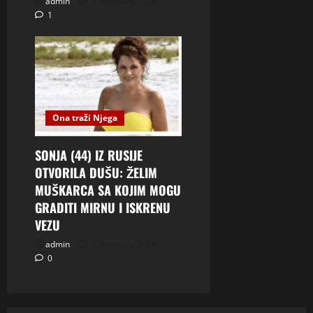
admin
8. kolovoza 2026.
1
Ona traži Njega
SONJA (44) IZ RUSIJE
OTVORILA DUŠU: ŽELIM
MUŠKARCA SA KOJIM MOGU
GRADITI MIRNU I ISKRENU
VEZU
admin
7. kolovoza 2026.
0