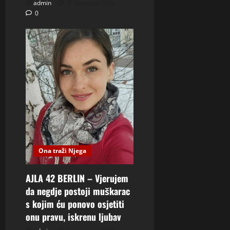
admin
9. kolovoza 2026.
0
Ona traži Njega
AJLA 42 BERLIN – Vjerujem
da negdje postoji muškarac
s kojim ću ponovo osjetiti
onu pravu, iskrenu ljubav