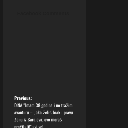
Facebook Comments
P
Previous:
DINA “Imam 38 godina i ne tražim
o
avanturu – , ako želiš brak i pravu
ženu iz Sarajeva, ovo moraš
s
pročitati!”Javi se!