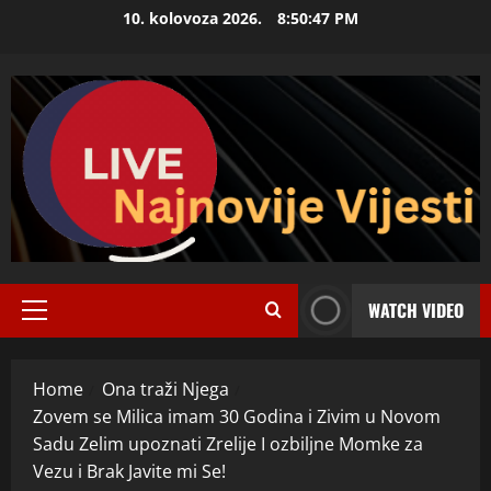
Skip
10. kolovoza 2026.
8:50:48 PM
to
content
WATCH VIDEO
Primary
Menu
Home
Ona traži Njega
Zovem se Milica imam 30 Godina i Zivim u Novom
Sadu Zelim upoznati Zrelije I ozbiljne Momke za
Vezu i Brak Javite mi Se!