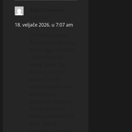
Bojan Kecman
napisao:
18. veljače 2026. u 7:07 am
Cao Milice ja sam
Bojan iz Novog Sada.
Imam 43g, razveden
I imam ćerku iz
prvog braka 13g.
Stabilan, vredan,
radan. Tražim
ozbiljnu osobu radi
poznanstva,
poverenja, ljubavi i
braka. I želim da
imam porodicu I još
dece. Ako se
pronalazi u ovome