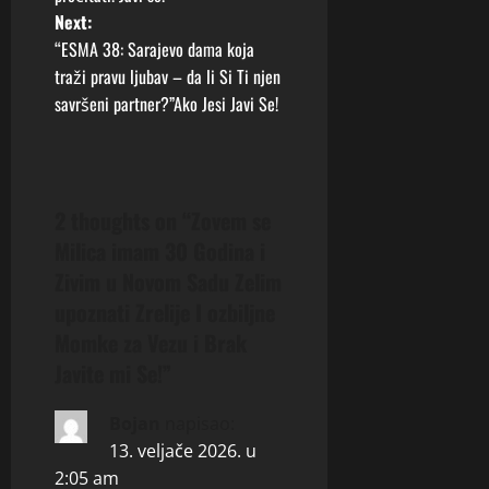
t
Next:
“ESMA 38: Sarajevo dama koja
n
traži pravu ljubav – da li Si Ti njen
savršeni partner?”Ako Jesi Javi Se!
a
v
i
2 thoughts on “
Zovem se
Milica imam 30 Godina i
g
Zivim u Novom Sadu Zelim
a
upoznati Zrelije I ozbiljne
Momke za Vezu i Brak
t
Javite mi Se!
”
i
Bojan
napisao:
o
13. veljače 2026. u
2:05 am