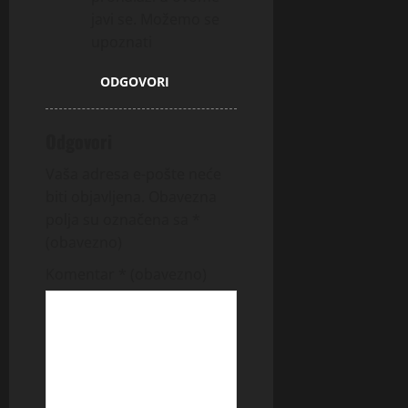
javi se. Možemo se
upoznati
ODGOVORI
Odgovori
Vaša adresa e-pošte neće
biti objavljena.
Obavezna
polja su označena sa
*
(obavezno)
Komentar
* (obavezno)