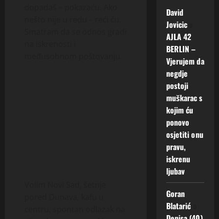
dopadaš – pokazaću. Ako
David
nešto nije u redu – reći ću.
Jovicic
o
Smatram da se odnos gradi
AJLA 42
na iskrenosti i
BERLIN –
međusobnom poštovanju.
Vjerujem da
negdje
postoji
muškarac s
kojim ću
ponovo
osjetiti onu
pravu,
iskrenu
ljubav
Volim Novi Sad, šetnje
Goran
pored Dunava, kafu u
Blatarić
o
centru, spontan odlazak na
Denisa (40)