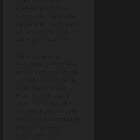
dublje. Privlači me
inteligencija, smisao za
humor i sigurnost u sebe.
Muškarac koji zna ko je i šta
želi, bez potrebe da to
dokazuje svima oko sebe.
Volim kada postoji
međusobno poštovanje u
svakom segmentu odnosa
– od načina komunikacije
do donošenja odluka.
Nisam osoba koja pravi
drame bez razloga, ali isto
tako neću šutjeti ako nešto
nije u redu. Smatram da se
problemi rješavaju
razgovorom, a ne