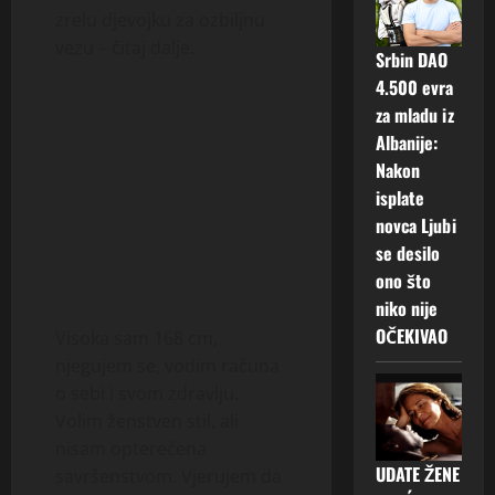
zrelu djevojku za ozbiljnu
vezu – čitaj dalje.
Srbin DAO
4.500 evra
za mladu iz
Albanije:
Nakon
isplate
novca Ljubi
se desilo
ono što
niko nije
OČEKIVAO
Visoka sam 168 cm,
njegujem se, vodim računa
o sebi i svom zdravlju.
Volim ženstven stil, ali
nisam opterećena
UDATE ŽENE
savršenstvom. Vjerujem da