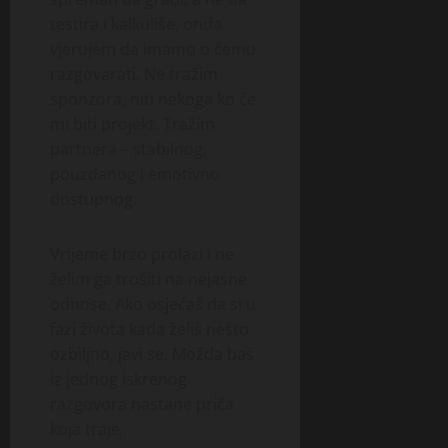
testira i kalkuliše, onda
vjerujem da imamo o čemu
razgovarati. Ne tražim
sponzora, niti nekoga ko će
mi biti projekt. Tražim
partnera – stabilnog,
pouzdanog i emotivno
dostupnog.
Vrijeme brzo prolazi i ne
želim ga trošiti na nejasne
odnose. Ako osjećaš da si u
fazi života kada želiš nešto
ozbiljno, javi se. Možda baš
iz jednog iskrenog
razgovora nastane priča
koja traje.