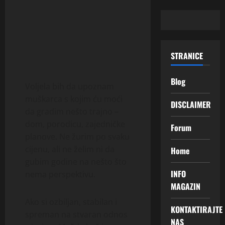
STRANICE
Blog
Voljela bih da upoznam
muškarca s kojim ću moći
DISCLAIMER
da gradim nešto trajno –
dom, porodicu, zajedničke
Forum
planove. Ne žurim po svaku
cijenu, ali ne želim ni da
Home
gubim godine na nešto što
INFO
nema perspektivu.
MAGAZIN
Ako si ozbiljan, stabilan i
KONTAKTIRAJTE
spreman na stvaran odnos
NAS