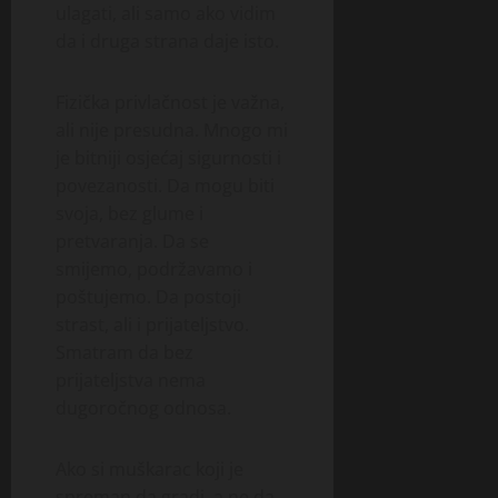
ulagati, ali samo ako vidim
da i druga strana daje isto.
Fizička privlačnost je važna,
ali nije presudna. Mnogo mi
je bitniji osjećaj sigurnosti i
povezanosti. Da mogu biti
svoja, bez glume i
pretvaranja. Da se
smijemo, podržavamo i
poštujemo. Da postoji
strast, ali i prijateljstvo.
Smatram da bez
prijateljstva nema
dugoročnog odnosa.
Ako si muškarac koji je
spreman da gradi, a ne da