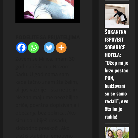
ŠOKANTNA
PODELITE SA PRIJATELJIMA
ISPOVEST
SOBARICE
HOTELA:
Zovem se Milica, imam 30
“Džep mi je
godina i živim u Novom
brzo postao
Sadu. U godinama sam
PUN,
kada tačno znam šta želim,
budžovani
ali još važnije – šta ne želim.
su se samo
Ne zanimaju me neozbiljne
ređali”, evo
priče, površna dopisivanja i
šta im je
obećanja bez pokrića. Ako
radila!
si tu da ubiješ dosadu,
slobodno preskoči. Ako
tražiš stabilnu, emotivno