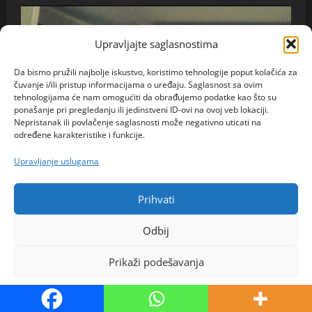
Upravljajte saglasnostima
Da bismo pružili najbolje iskustvo, koristimo tehnologije poput kolačića za
čuvanje i/ili pristup informacijama o uređaju. Saglasnost sa ovim
tehnologijama će nam omogućiti da obrađujemo podatke kao što su
ponašanje pri pregledanju ili jedinstveni ID-ovi na ovoj veb lokaciji.
Nepristanak ili povlačenje saglasnosti može negativno uticati na
određene karakteristike i funkcije.
Upravljanje uslugama
Prihvati
Odbij
Ona traži Njega
Prikaži podešavanja
Adisa, 40, Novi Pazar: Nakon svega što je prošla, još
Politika kolačića