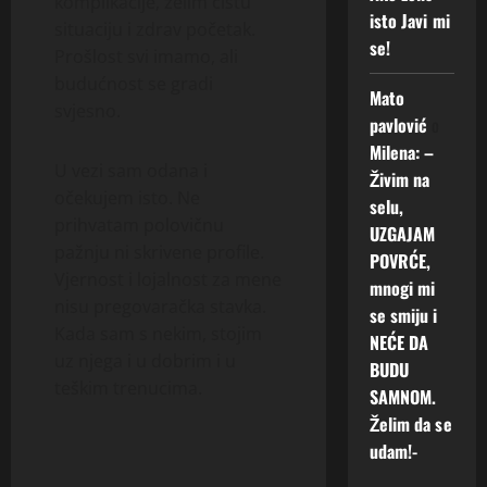
komplikacije, želim čistu
isto Javi mi
situaciju i zdrav početak.
se!
Prošlost svi imamo, ali
budućnost se gradi
Mato
svjesno.
pavlović
o
Milena: –
U vezi sam odana i
Živim na
očekujem isto. Ne
selu,
prihvatam polovičnu
UZGAJAM
pažnju ni skrivene profile.
POVRĆE,
Vjernost i lojalnost za mene
mnogi mi
nisu pregovaračka stavka.
se smiju i
Kada sam s nekim, stojim
NEĆE DA
uz njega i u dobrim i u
BUDU
teškim trenucima.
SAMNOM.
Želim da se
udam!-