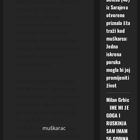
vikend putovanje. Uživam u
iz Sarajeva
sitnicama – dobrom
otvoreno
razgovoru, smijehu,
priznala šta
planiranju budućnosti s
traži kod
nekim ko to zaista želi.
muškarca:
Nisam tip za noćne izlaske
Jedna
svakog vikenda, više cijenim
iskrena
kvalitetno provedeno
poruka
vrijeme udvoje.
mogla bi joj
promijeniti
Tražim muškarca između
život
30 i 45 godina. Bitno mi je
da si stabilan, zaposlen i da
Milan Grbic
imaš jasne ciljeve u životu.
o
IME MI JE
Ne moraš biti savršen, ali
GOGA I
moraš biti pouzdan.
RUSKINJA
Privlači me
muškarac
koji
SAM IMAM
zna preuzeti inicijativu, koji
56 GODINA