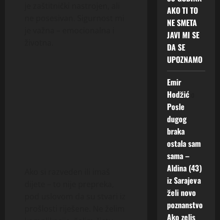
je zaštitnički nastrojen, ali
AKO TI TO
ne posesivan. Sigurnost mi
NE SMETA
je važna – emocionalna i
JAVI MI SE
životna.
DA SE
UPOZNAMO
Emir
Hodžić
o
Posle
dugog
braka
ostala sam
sama –
Aldina (43)
Ako si razveden ili imaš
iz Sarajeva
dijete – to nije prepreka,
želi novo
pod uslovom da su stvari iz
poznanstvo
prošlosti riješene. Ne želim
Ako zelis