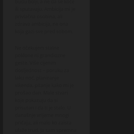
budu bolji, a ne da se koče
ili sputavaju. Ambicija mi je
privlačna osobina, ali
zdrava ambicija, ne ona
koja gazi sve pred sobom.
Ne očekujem stalne
poklone ni grandiozne
geste. Više cijenim
dosljednost – poruku za
laku noć, planiranje
vikenda, pitanje kako mi je
prošao dan. Male stvari
koje pokazuju da si
prisutan i da ti je stalo. U
današnje vrijeme mnogi
pričaju, ali malo ko zaista
ulaže trud. Ja sam spremna