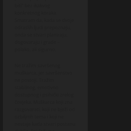
biti“ bez ikakvog
konkretnog koraka.
Smatram da, kada se dvoje
odraslih ljudi prepoznaju,
onda se stvari planiraju,
dogovaraju i grade –
polako, ali sigurno.
Ne tražim savršenog
muškarca, jer savršenstvo
ne postoji. Tražim
stabilnog, emotivno
dostupnog i psihički zrelog
čovjeka. Muškarca koji zna
razgovarati, koji ne bježi od
ozbiljnih tema i koji ne
nestaje kada stvari postanu