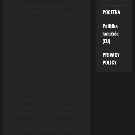
– javi se. Možda baš iz
jedne poruke počne priča
POCETNA
koja mijenja život.
Politika
kolačića
(EU)
PRIVACY
POLICY
U životu sam naučila da se
kvalitetan odnos ne dešava
slučajno. Potrebni su trud,
vrijeme i iskrena namjera s
obje strane. Ne vjerujem u
priče tipa „vidjećemo šta će