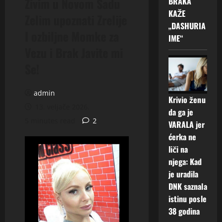
Zivim u Novom Sadu
BRAKA
KAŽE
Zelim upoznati Zrelije
„DASHURIA
I ozbiljne Momke za
IME“
Vezu i Brak Javite mi
Se!
admin
Krivio ženu
13. veljače 2026.
da ga je
5 minutes read
2
VARALA jer
ćerka ne
liči na
njega: Kad
je uradila
DNK saznala
istinu posle
38 godina