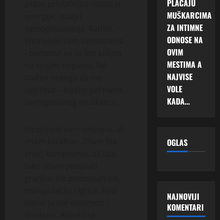
PLAĆAJU
prava privlačnost dolazi iz
MUŠKARCIMA
energije, stava i
ZA INTIMNE
samopouzdanja. Radim,
ODNOSE NA
finansijski sam samostalna
OVIM
i ponosna na to što stojim
MESTIMA A
na svojim nogama. Ne
NAJVISE
tražim nekoga da me
VOLE
izdržava – tražim partnera,
KADA…
ravnopravnog muškarca.
Po prirodi sam smirena, ali
imam karakter. Znam šta
OGLAS
znači kompromis, ali isto
tako znam postaviti
granice. Ne podnosim laž,
manipulaciju i igrice. Kod
NAJNOVIJI
mene je sve otvoreno i
KOMENTARI
direktno. Ako mi se