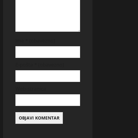
Ime
* (obavezno)
E-pošta
* (obavezno)
Web-stranica