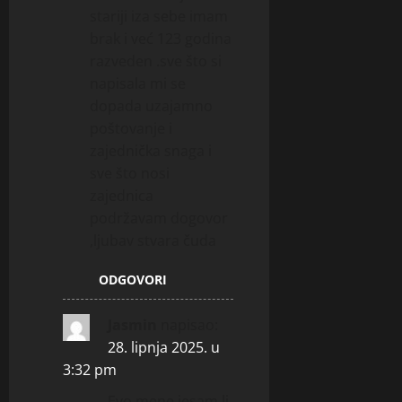
stariji iza sebe imam
brak i već 123 godina
razveden .sve što si
napisala mi se
dopada uzajamno
poštovanje i
zajednička snaga i
sve što nosi
zajednica
podržavam dogovor
,ljubav stvara čuda
ODGOVORI
Jasmin
napisao:
28. lipnja 2025. u
3:32 pm
Evo mene jesam li