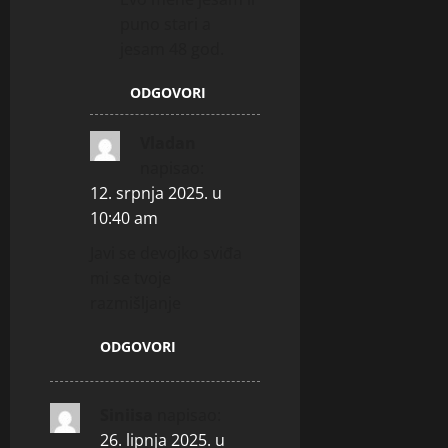
puno stari a
jesam 48 god.
ODGOVORI
Vladan
napisao:
12. srpnja 2025. u
10:40 am
Javi se devojko sviđa
mi se tvoje
razmišljanje
ODGOVORI
Siniisa
napisao:
26. lipnja 2025. u