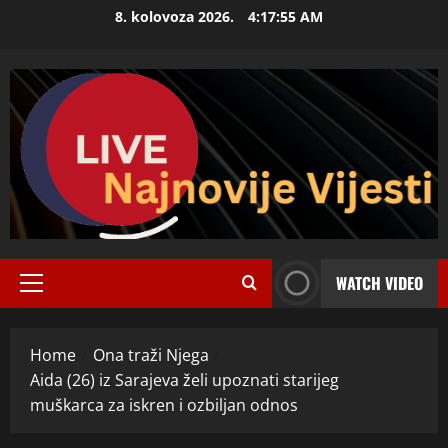
Skip
8. kolovoza 2026.
4:17:56 AM
to
content
WATCH VIDEO
Primary
Menu
Home
Ona traži Njega
Aida (26) iz Sarajeva želi upoznati starijeg
muškarca za iskren i ozbiljan odnos