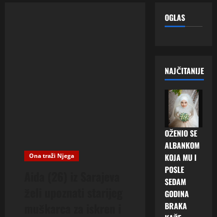
OGLAS
NAJČITANIJE
OŽENIO SE
ALBANKOM
Ona traži Njega
KOJA MU I
POSLE
Aida (26) iz Sarajeva
SEDAM
želi upoznati starijeg
GODINA
muškarca za iskren i
BRAKA