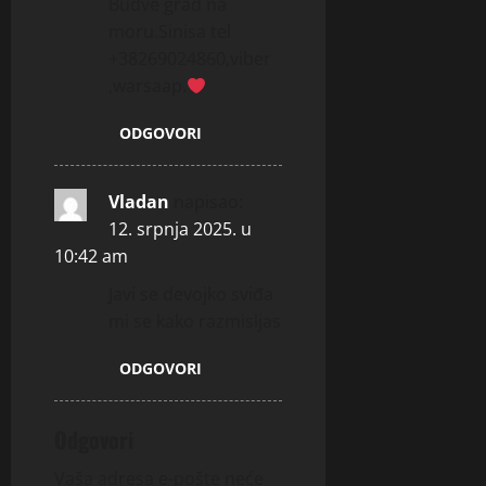
Budve grad na
moru.Sinisa tel
+38269024860,viber
,warsaap.
ODGOVORI
Vladan
napisao:
12. srpnja 2025. u
10:42 am
Javi se devojko sviđa
mi se kako razmisljas
ODGOVORI
Odgovori
Vaša adresa e-pošte neće