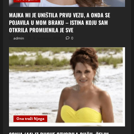
MAJKA MI JE UNIŠTILA PRVU VEZU, A ONDA SE
POJAVILA U MOM BRAKU – ISTINA KOJU SAM
OTKRILA PROMIJENILA JE SVE
admin
8. kolovoza 2026.
0
Ona traži Njega