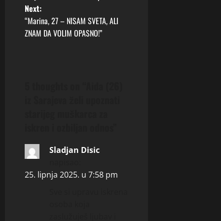
Next:
s
“Marina, 27 – NISAM SVETA, ALI
t
ZNAM DA VOLIM OPASNO!”
n
a
5 thoughts on “
Aida (26)
v
iz Sarajeva želi upoznati
starijeg muškarca za
i
iskren i ozbiljan odnos
”
g
Sladjan Disic
a
napisao:
25. lipnja 2025. u 7:58 pm
t
Sve si upravu iskrena
i
osoba koja
zaslužuješ ljubav i