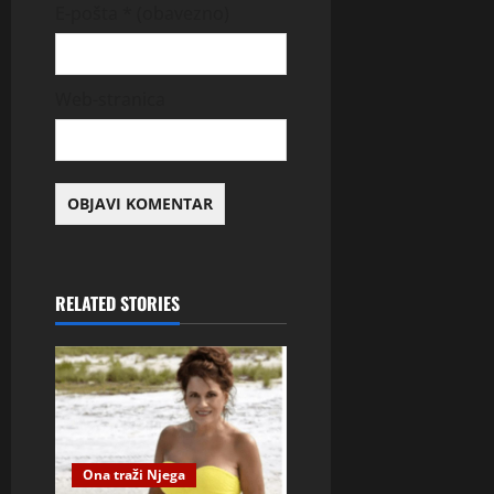
E-pošta
* (obavezno)
Web-stranica
RELATED STORIES
Ona traži Njega