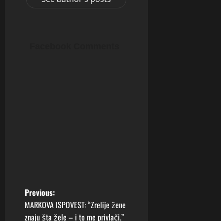
Facebook Comments
P
Previous:
MARKOVA ISPOVEST: “Zrelije žene
o
znaju šta žele – i to me privlači.”