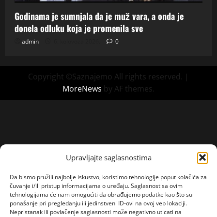
Godinama je sumnjala da je muž vara, a onda je
donela odluku koja je promenila sve
admin
6. kolovoza 2026.
0
Copyright ©Saznajemo All rights reserved.
|
MoreNews
by AF themes.
Upravljajte saglasnostima
Da bismo pružili najbolje iskustvo, koristimo tehnologije poput kolačića za
čuvanje i/ili pristup informacijama o uređaju. Saglasnost sa ovim
tehnologijama će nam omogućiti da obrađujemo podatke kao što su
ponašanje pri pregledanju ili jedinstveni ID-ovi na ovoj veb lokaciji.
Nepristanak ili povlačenje saglasnosti može negativno uticati na