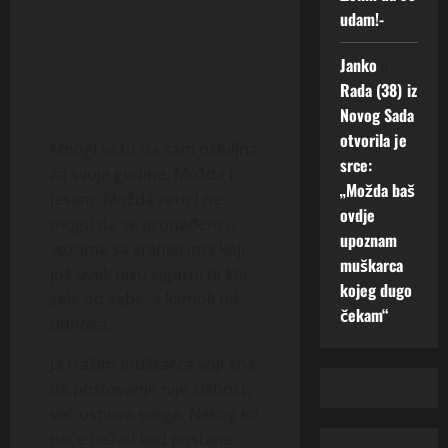
udam!-
Janko
o
Rada (38) iz
Novog Sada
otvorila je
Mnogi kažu da sam ozbiljna
srce:
za svoje godine. Možda i
„Možda baš
jesam. Možda zato i ne
ovdje
mogu da se pronađem u
upoznam
vezama sa vršnjacima koji
muškarca
još uvek nisu sigurni ni šta
kojeg dugo
žele od sebe, a kamoli od
čekam“
odnosa.
Ja tražim muškarca koji zna
da poštovanje nije slabost,
već osnova svega. Nekog ko
neće bežati kad postane