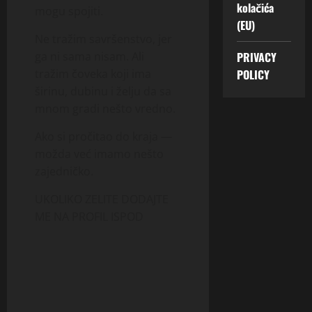
kolačića
mogu spojiti.
(EU)
Ne tražim savršenstvo, jer
PRIVACY
ga ni sama nisam. Ali
POLICY
tražim čoveka koji ima
širinu, dubinu i želju da sa
mnom gradi nešto vredno.
Ako si pročitao do kraja —
možda već imamo nešto
zajedničko.
UKOLIKO ZELITE DODAJTE
ME NA PROFIL ISPOD