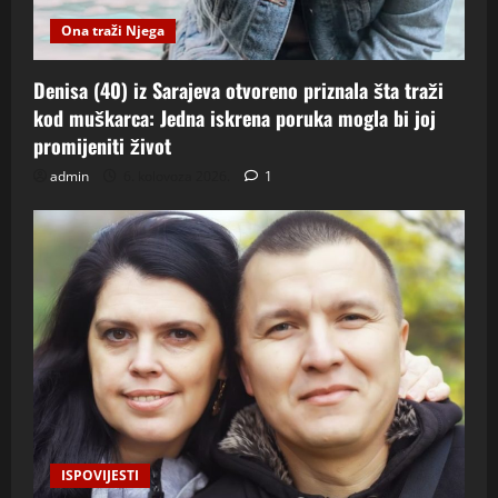
Ona traži Njega
Denisa (40) iz Sarajeva otvoreno priznala šta traži
kod muškarca: Jedna iskrena poruka mogla bi joj
promijeniti život
admin
6. kolovoza 2026.
1
ISPOVIJESTI