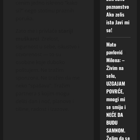
cenim jedno iskreno “kako
poznanstvo
si?” nego stotinu praznih
Ako zelis
poruka.
isto Javi mi
se!
Zato me i privlače
stariji
muškarci
. Zrelost,
Mato
sigurnost u sebe, iskustvo i
pavlović
o
otvorenost — to su
Milena: –
osobine koje duboko
Živim na
poštujem. Ne tražim
selu,
sponzora. Ne tražim da me
UZGAJAM
neko “spašava”. Tražim
POVRĆE,
partnera s kojim mogu
mnogi mi
deliti dan i noć, planove i
se smiju i
tišine, radost i izazove.
NEĆE DA
BUDU
SAMNOM.
Želim da se