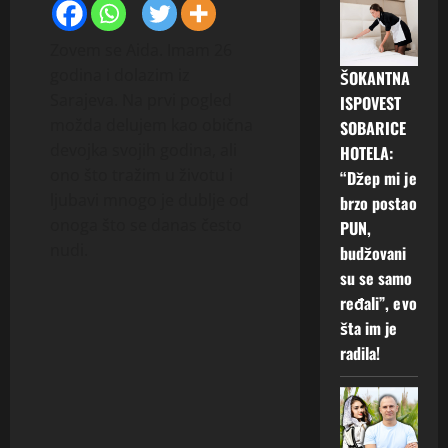
Zovem se Aida. Imam 26
godina i dolazim iz
ŠOKANTNA
Sarajeva. Na prvi pogled
ISPOVEST
možda delujem kao obična
SOBARICE
devojka svojih godina, ali
HOTELA:
ono što tražim u životu i
“Džep mi je
ljubavi mnogo je dublje od
brzo postao
onoga što se danas često
PUN,
nudi.
budžovani
su se samo
ređali”, evo
šta im je
radila!