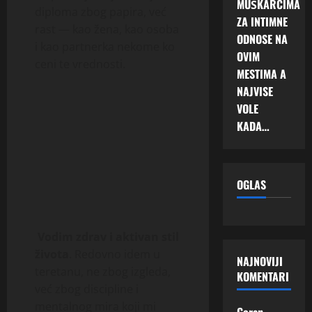
MUŠKARCIMA
diploma zbog papira, već
ZA INTIMNE
rast — kao žena, kao osoba
ODNOSE NA
i kao partnerka nekome ko
OVIM
ceni te vrednosti.
MESTIMA A
NAJVISE
VOLE
KADA…
OGLAS
️‍
Vodim zdrav i aktivan stil
života
. Redovno idem u
NAJNOVIJI
teretanu, ne zbog izgleda,
KOMENTARI
već zbog discipline i
mentalnog mira koji mi
Goran