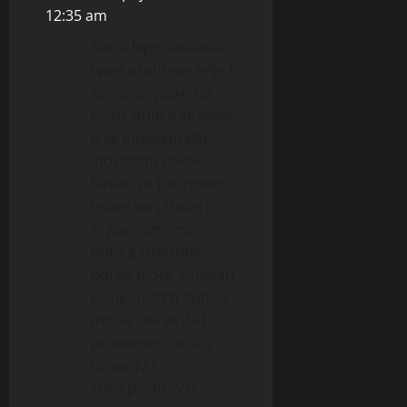
12:35 am
Sto si lepo sastavila
tvoje prohteve zelje i
zamisljanja..ko da
trszis princa ali javlja
ti se intelektualac
,poslovno covek
bavim se Turizmom
imam svoj Hotel i
Trgovinom imam
Butik garderobe
pored mora..Prijatan
pazljiv,iskren svidjas
mo se javi se da ti
promenim zivot u
uzivanju i
sreci.pozdrav iz