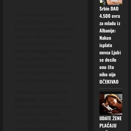
Srbin DAO
U vremenu kada je sve
4.500 evra
postalo brzo, površno i
za mladu iz
kratkotrajno, ja želim nešto
Albanije:
stabilno, iskreno i stvarno. I
Nakon
da, otvoreno kažem —
isplate
tražim zrelijeg muškarca
,
novca Ljubi
nekog starijeg od mene,
se desilo
nekog ko je prošao kroz
ono što
život, zna šta želi i ne plaši
niko nije
se da bude ono što jeste.
OČEKIVAO
Trenutno studiram na
fakultetu
, završna sam
godina. Obrazovanje mi je
važno jer verujem da
UDATE ŽENE
znanje i lični razvoj nikada
PLAĆAJU
ne prestaju. Nije mi cilj