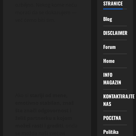
STRANICE
ozbiljno. Nekog kome neću
morati da se dokazujem —
Blog
već ćemo biti tim.
DISCLAIMER
Forum
Home
INFO
MAGAZIN
Ako si
stariji od mene,
KONTAKTIRAJTE
emotivno stabilan, znaš
NAS
šta znači odgovornost i
POCETNA
želiš partnerku s kojom
možeš rasti i graditi
, onda
Politika
se možda naši svetovi