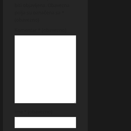
biti objavljena.
Obavezna
polja su označena sa
*
(obavezno)
Komentar
* (obavezno)
Ime
* (obavezno)