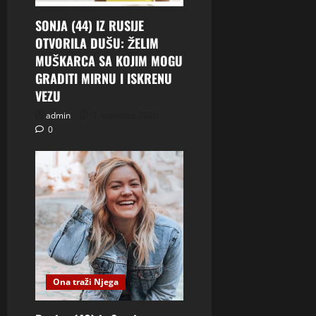
SONJA (44) IZ RUSIJE
OTVORILA DUŠU: ŽELIM
MUŠKARCA SA KOJIM MOGU
GRADITI MIRNU I ISKRENU
VEZU
admin
7. kolovoza 2026.
0
Ona traži Njega