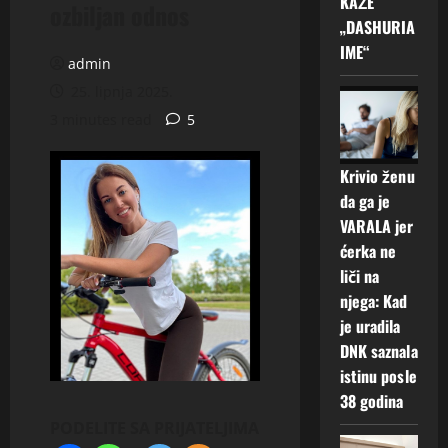
KAŽE
ozbiljan odnos
„DASHURIA
IME“
admin
25. lipnja 2025.
3 minutes read
5
Krivio ženu
da ga je
VARALA jer
ćerka ne
liči na
njega: Kad
je uradila
DNK saznala
istinu posle
38 godina
PODELITE SA PRIJATELJIMA