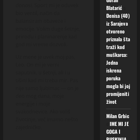
donosi. Sport mi je oduvek
Blatarić
o
bio ventil, način da
Denisa (40)
balansiram obaveze i
iz Sarajeva
emocije. Volim duge šetnje,
otvoreno
prirodu i planinarenje kad
priznala šta
god mi vreme dozvoli.
traži kod
muškarca:
Uz mene je uvek moj pas,
Jedna
Leo. On mi je verni
iskrena
saputnik, u šetnji, ali i u
poruka
tišini kad mi treba mir. Pas
mogla bi joj
nije samo ljubimac — on je
promijeniti
deo mog dana, moje
život
energije i moje
svakodnevice. Ako voliš
Milan Grbic
životinje, već imamo nešto
o
IME MI JE
zajedničko.
GOGA I
RUSKINJA