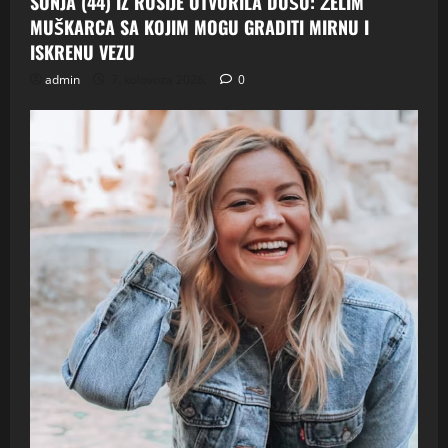
SONJA (44) IZ RUSIJE OTVORILA DUŠU: ŽELIM
MUŠKARCA SA KOJIM MOGU GRADITI MIRNU I
ISKRENU VEZU
admin
7. kolovoza 2026.
0