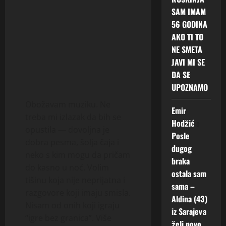
SAM IMAM
56 GODINA
AKO TI TO
NE SMETA
JAVI MI SE
DA SE
UPOZNAMO
Obožavam muziku. Ne
Emir
treba mi izlazak da bih se
Hodžić
o
opustila — dovoljna je
Posle
dobra pesma, šolja čaja i
dugog
neko s kim mogu da pričam
braka
do kasno u noć. Volim
ostala sam
tišinu koja nije neprijatna i
sama –
razgovore koji imaju smisla.
Aldina (43)
Nisam od onih koji igraju
iz Sarajeva
“igre bez granica”. Više
želi novo