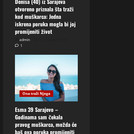
Denisa (40) iz Sarajeva
otvoreno priznala šta traži
kod muškarca: Jedna
iskrena poruka mogla bi joj
promijeniti život
admin
6. kolovoza 2026.
1
Ona traži Njega
Esma 39 Sarajevo –
Godinama sam čekala
pravog muškarca, možda će
baš ova poruka promijeniti