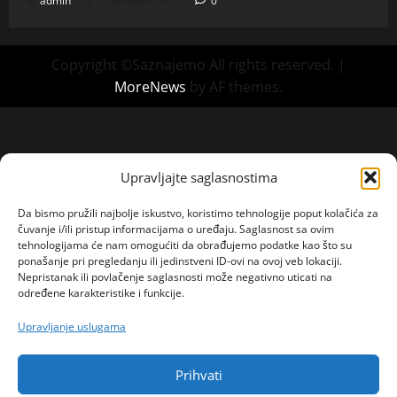
admin
6. kolovoza 2026.
0
Copyright ©Saznajemo All rights reserved.
|
MoreNews
by AF themes.
Upravljajte saglasnostima
Da bismo pružili najbolje iskustvo, koristimo tehnologije poput kolačića za
čuvanje i/ili pristup informacijama o uređaju. Saglasnost sa ovim
tehnologijama će nam omogućiti da obrađujemo podatke kao što su
ponašanje pri pregledanju ili jedinstveni ID-ovi na ovoj veb lokaciji.
Nepristanak ili povlačenje saglasnosti može negativno uticati na
određene karakteristike i funkcije.
Upravljanje uslugama
Prihvati