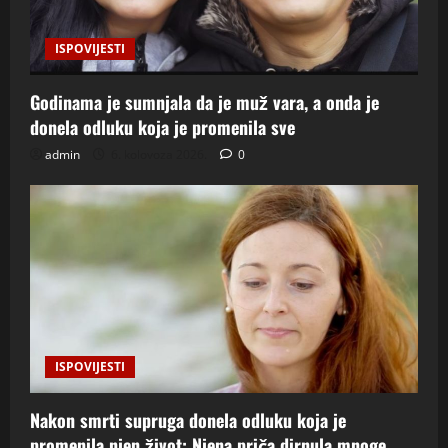
ISPOVIJESTI
Godinama je sumnjala da je muž vara, a onda je
donela odluku koja je promenila sve
admin
6. kolovoza 2026.
0
ISPOVIJESTI
Nakon smrti supruga donela odluku koja je
promenila njen život: Njena priča dirnula mnoge