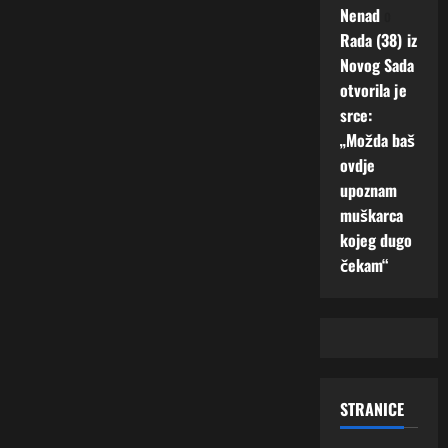
Nenad
o
Rada (38) iz
Novog Sada
otvorila je
srce:
„Možda baš
ovdje
upoznam
muškarca
kojeg dugo
čekam“
STRANICE