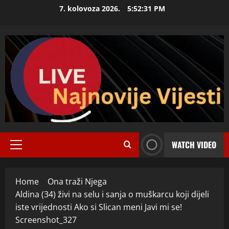
Skip
7. kolovoza 2026.
5:52:32 PM
to
content
WATCH VIDEO
Primary
Menu
Home
Ona traži Njega
Aldina (34) živi na selu i sanja o muškarcu koji dijeli
iste vrijednosti Ako si Slican meni Javi mi se!
Screenshot_327