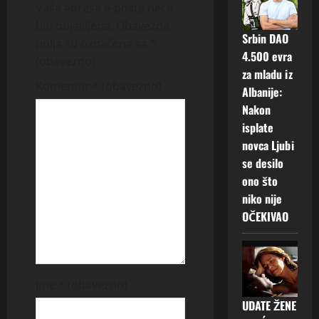
Vaša adresa e-pošte neće
v
biti objavljena.
Obavezna
Srbin DAO
polja su označena sa
*
i
4.500 evra
(obavezno)
za mladu iz
g
Komentar
* (obavezno)
Albanije:
a
Nakon
isplate
t
novca Ljubi
se desilo
i
ono što
niko nije
o
OČEKIVAO
n
Ime
* (obavezno)
UDATE ŽENE