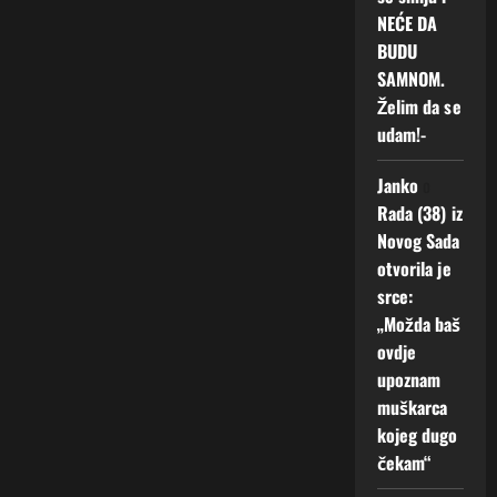
NEĆE DA
BUDU
SAMNOM.
Želim da se
udam!-
Janko
o
Rada (38) iz
Novog Sada
otvorila je
srce:
„Možda baš
ovdje
upoznam
muškarca
kojeg dugo
čekam“