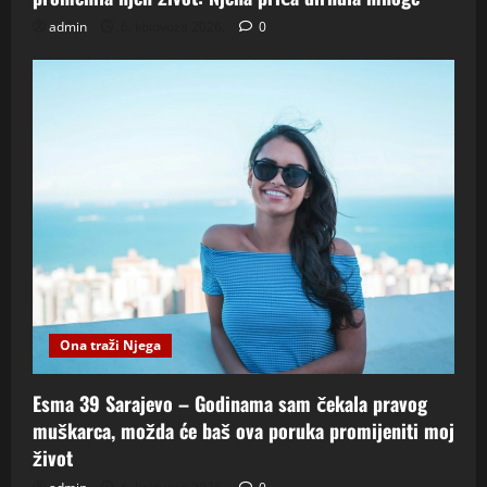
admin
6. kolovoza 2026.
0
Ona traži Njega
Esma 39 Sarajevo – Godinama sam čekala pravog
muškarca, možda će baš ova poruka promijeniti moj
život