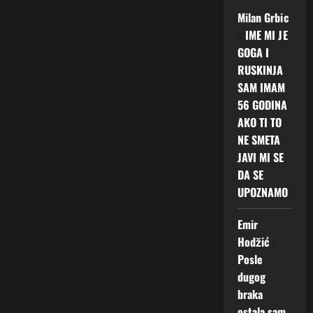
Milan Grbic
o
IME MI JE
GOGA I
RUSKINJA
SAM IMAM
56 GODINA
AKO TI TO
NE SMETA
JAVI MI SE
DA SE
UPOZNAMO
Emir
Hodžić
o
Posle
dugog
braka
ostala sam