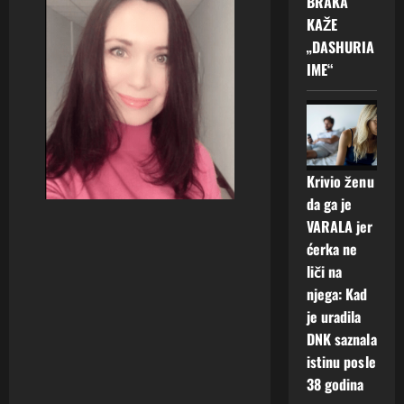
BRAKA
KAŽE
„DASHURIA
IME“
Krivio ženu
da ga je
VARALA jer
ćerka ne
liči na
njega: Kad
je uradila
DNK saznala
istinu posle
38 godina