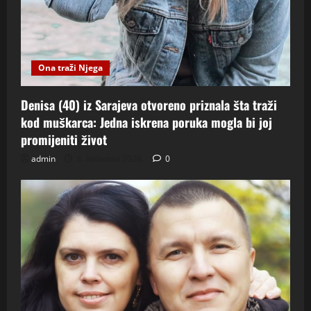
Ona traži Njega
Denisa (40) iz Sarajeva otvoreno priznala šta traži
kod muškarca: Jedna iskrena poruka mogla bi joj
promijeniti život
admin
6. kolovoza 2026.
0