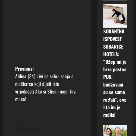
ŠOKANTNA
ISPOVEST
SOBARICE
HOTELA:
“Džep mi je
P
Previous:
brzo postao
Aldina (34) živi na selu i sanja o
PUN,
o
muškarcu koji dijeli iste
budžovani
vrijednosti Ako si Slican meni Javi
su se samo
s
mi se!
ređali”, evo
t
šta im je
radila!
n
Odgovori
a