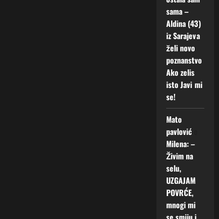
sama –
Aldina (43)
iz Sarajeva
želi novo
poznanstvo
Ako zelis
isto Javi mi
se!
Mato
pavlović
o
Milena: –
Živim na
selu,
UZGAJAM
POVRĆE,
mnogi mi
se smiju i