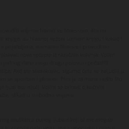
ovoditi vrijeme baveći se fitnessom, što mi
i knjige, au hladnoj sezoni uzmem knjigu i kakao i
e s prijateljima, snimamo filmove i provodimo
obavati nove recepte iz različitih kuhinja. Volim
ću jednog dana svoju drugu polovicu počastiti
ice! Ako ste sladokusac, sigurno ćete se zaljubiti u
m se sportom i plesom. Ples je za mene nešto što
e ljudi bez riječi. Volim se brinuti o kućnim
 sebe, slikati u slobodno vrijeme.
danog muškarca punog ljubavi koji bi me mogao
 bi cijenila našu vezu, znala iznenaditi i cijeniti.