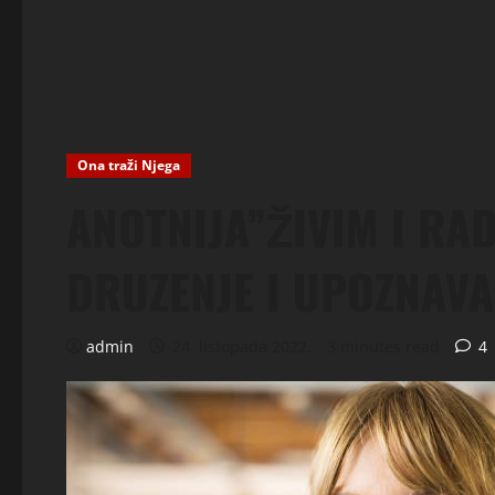
Ona traži Njega
ANOTNIJA”ŽIVIM I RAD
DRUZENJE I UPOZNAVA
admin
24. listopada 2022.
3 minutes read
4