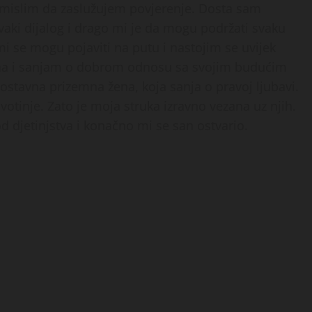
 mislim da zaslužujem povjerenje. Dosta sam
aki dijalog i drago mi je da mogu podržati svaku
 se mogu pojaviti na putu i nastojim se uvijek
ena i sanjam o dobrom odnosu sa svojim budućim
stavna prizemna žena, koja sanja o pravoj ljubavi.
votinje. Zato je moja struka izravno vezana uz njih.
 djetinjstva i konačno mi se san ostvario.