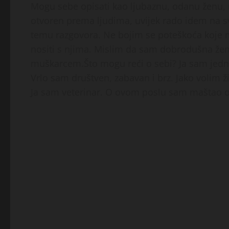
Mogu sebe opisati kao ljubaznu, odanu ženu,
otvoren prema ljudima, uvijek rado idem na sv
temu razgovora. Ne bojim se poteškoća koje mi
nositi s njima. Mislim da sam dobrodušna ž
muškarcem.Što mogu reći o sebi? Ja sam jedno
Vrlo sam društven, zabavan i brz. Jako volim ži
Ja sam veterinar. O ovom poslu sam maštao od