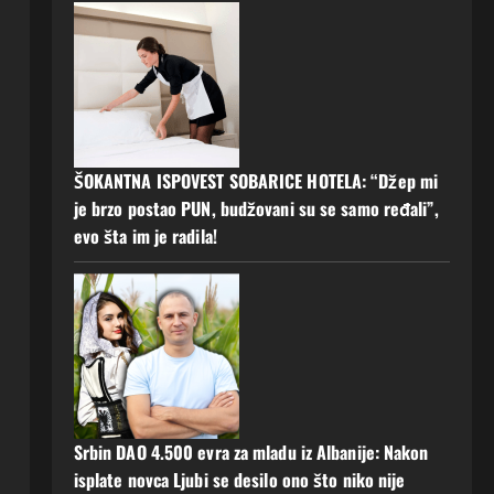
ŠOKANTNA ISPOVEST SOBARICE HOTELA: “Džep mi
je brzo postao PUN, budžovani su se samo ređali”,
evo šta im je radila!
Srbin DAO 4.500 evra za mladu iz Albanije: Nakon
isplate novca Ljubi se desilo ono što niko nije