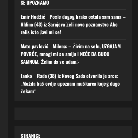
SE UPOZNAMO
Emir Hodžić
o
Posle dugog braka ostala sam sama –
Aldina (43) iz Sarajeva želi novo poznanstvo Ako
zelis isto Javi mi se!
Mato pavlović
o
Milena: – Živim na selu, UZGAJAM
POVRĆE, mnogi mi se smiju i NEĆE DA BUDU
SAMNOM. Želim da se udam!-
Janko
o
Rada (38) iz Novog Sada otvorila je srce:
„Možda baš ovdje upoznam muškarca kojeg dugo
čekam“
STRANICE