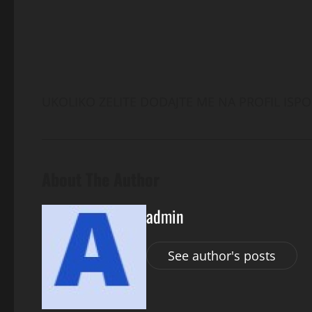
UKOLIKO ZELITE DODAJTE ME NA PROFIL ISPO
About The Author
admin
See author's posts