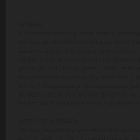
INTERESI
U ovom trenutku svog života stvarno uživam pr
omogućuje da održim dobru figuru. Volim čitat
uživam u čitanju. Vrlo često provodim vrijem
vrijeme u prirodi.Volim kuhati i obožavam ispr
postavljati stol za svoje goste i nadam se da 
ukusnim domaćim jelima. Oh, volim raditi slast
mene. Volim putovati preko sedam mora. Bavi
ne treba riječi. To je komunikacija između dvoj
ljubimcima, šivati ​​haljine za svoje prijatelje i
NJEZIN TIP MUŠKARCA
Zapravo, voljela bih pored sebe vidjeti pouz
usrećiti. Volio bih pored sebe vidjeti osobu koja