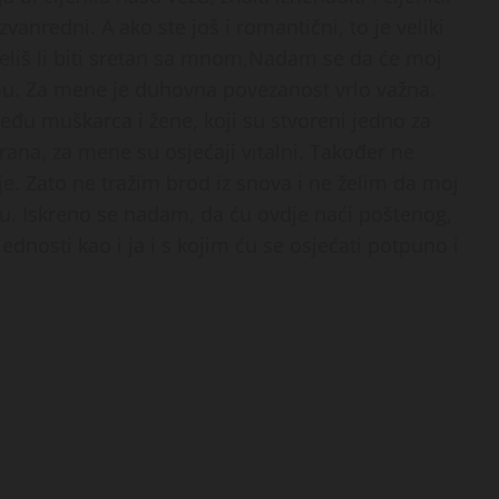
vanredni. A ako ste još i romantični, to je veliki
 Želiš li biti sretan sa mnom,Nadam se da će moj
u. Za mene je duhovna povezanost vrlo važna.
među muškarca i žene, koji su stvoreni jedno za
rana, za mene su osjećaji vitalni. Također ne
je. Zato ne tražim brod iz snova i ne želim da moj
ku. Iskreno se nadam, da ću ovdje naći poštenog,
jednosti kao i ja i s kojim ću se osjećati potpuno i