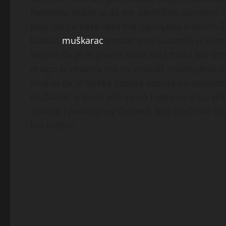
Naravno, važno je da ste zanimljivi, pametni, iz
plus, jer će naša veza biti ispunjena srećom.
budući
muškarac
postati moj suputnik u svem
Mislim da je to glavna stvar koja mora biti iz
drugo. U vezama me ne privlači materijalna st
mislim da je fizička ljepota važnija od unutarn
muškarac u meni vidi samo lijepu vanjsku sli
dobrog i pouzdanog čovjeka, koji dijeli iste vri
biti sretna.