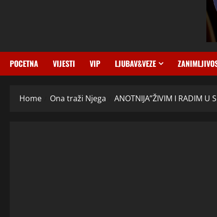
POCETNA
VIJESTI
VIP
LJUBAV&VEZE
ZANIMLJIVO
Home
Ona traži Njega
ANOTNIJA”ŽIVIM I RADIM U 