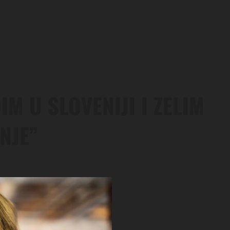
IM U SLOVENIJI I ZELIM
NJE”