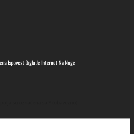
ena Ispovest Digla Je Internet Na Noge
polja su označena sa
* (obavezno)