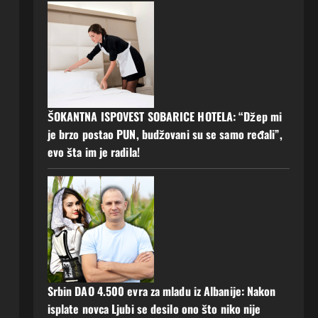
ŠOKANTNA ISPOVEST SOBARICE HOTELA: “Džep mi
je brzo postao PUN, budžovani su se samo ređali”,
evo šta im je radila!
Srbin DAO 4.500 evra za mladu iz Albanije: Nakon
isplate novca Ljubi se desilo ono što niko nije