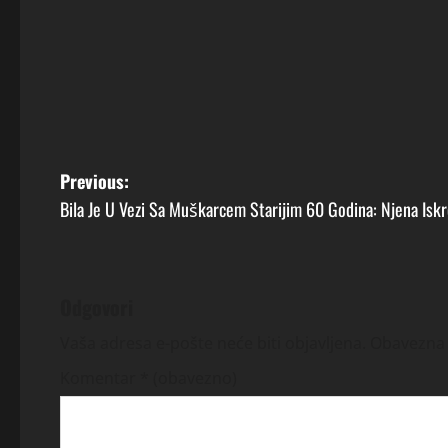
P
Previous:
Bila Je U Vezi Sa Muškarcem Starijim 60 Godina: Njena Iskr
o
s
t
Odgovori
n
Vaša adresa e-pošte neće biti objavljena.
Obavezna 
Komentar
* (obavezno)
a
v