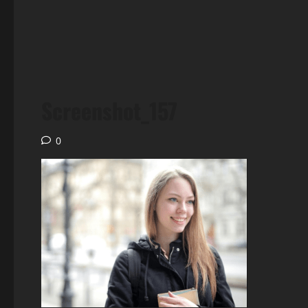
Screenshot_157
0