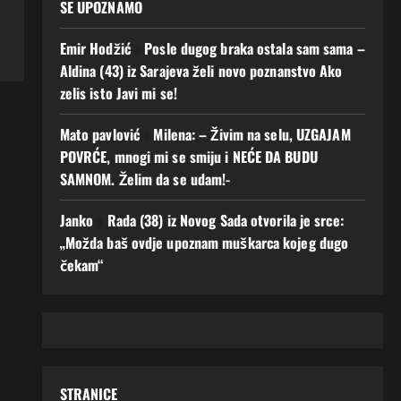
SE UPOZNAMO
Emir Hodžić
o
Posle dugog braka ostala sam sama –
Aldina (43) iz Sarajeva želi novo poznanstvo Ako
zelis isto Javi mi se!
Mato pavlović
o
Milena: – Živim na selu, UZGAJAM
POVRĆE, mnogi mi se smiju i NEĆE DA BUDU
SAMNOM. Želim da se udam!-
Janko
o
Rada (38) iz Novog Sada otvorila je srce:
„Možda baš ovdje upoznam muškarca kojeg dugo
čekam“
STRANICE