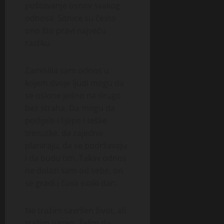
poštovanje osnov svakog
odnosa. Sitnice su često
ono što pravi najveću
razliku.
Zamislila sam odnos u
kojem dvoje ljudi mogu da
se oslone jedno na drugo
bez straha. Da mogu da
podijele i lijepe i teške
trenutke, da zajedno
planiraju, da se podržavaju
i da budu tim. Takav odnos
ne dolazi sam od sebe, on
se gradi i čuva svaki dan.
Ne tražim savršen život, ali
tražim iskren. Želim da