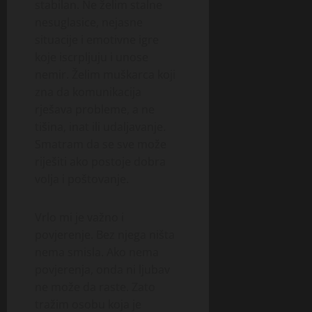
stabilan. Ne želim stalne
nesuglasice, nejasne
situacije i emotivne igre
koje iscrpljuju i unose
nemir. Želim muškarca koji
zna da komunikacija
rješava probleme, a ne
tišina, inat ili udaljavanje.
Smatram da se sve može
riješiti ako postoje dobra
volja i poštovanje.
Vrlo mi je važno i
povjerenje. Bez njega ništa
nema smisla. Ako nema
povjerenja, onda ni ljubav
ne može da raste. Zato
tražim osobu koja je