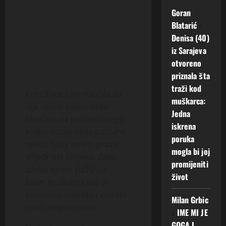
Goran
Blatarić
o
Denisa (40)
iz Sarajeva
otvoreno
priznala šta
traži kod
Kroz život sam naučila da
muškarca:
nije važno koliko neko
Jedna
obećava na početku, nego
iskrena
koliko ostaje kada postane
poruka
teško. Tada se vidi prava
mogla bi joj
vrijednost čovjeka. Zato
promijeniti
danas biram pažljivije i
život
želim muškarca koji je
emotivno stabilan i zna šta
Milan Grbic
znači odgovornost.
o
IME MI JE
GOGA I