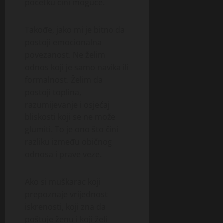
početku čini moguće.
Takođe, jako mi je bitno da
postoji emocionalna
povezanost. Ne želim
odnos koji je samo navika ili
formalnost. Želim da
postoji toplina,
razumijevanje i osjećaj
bliskosti koji se ne može
glumiti. To je ono što čini
razliku između običnog
odnosa i prave veze.
Ako si muškarac koji
prepoznaje vrijednost
iskrenosti, koji zna da
poštuje ženu i koji želi