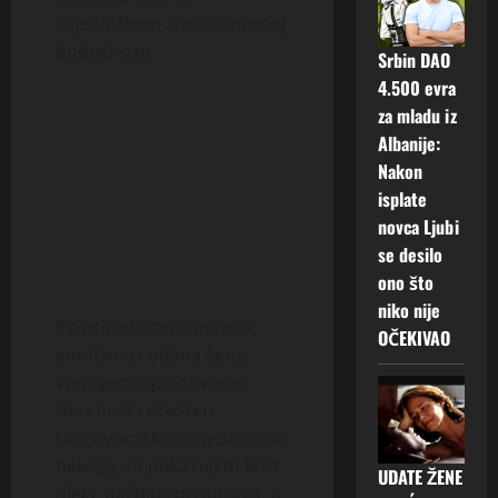
zajedničkom životu i mirnoj
budućnosti.
Srbin DAO
4.500 evra
za mladu iz
Albanije:
Nakon
isplate
novca Ljubi
se desilo
ono što
niko nije
Po prirodi sam smirena,
OČEKIVAO
emotivna i odana žena.
Vjerujem u poštovanje,
iskrenost i otvoren
razgovor. Ako mi je stalo do
nekoga, to pokazujem kroz
UDATE ŽENE
djela, pažnju i prisutnost, a