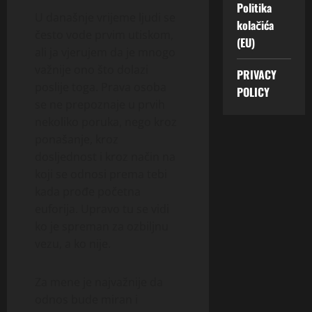
Politika
U današnje vrijeme ljudi se
kolačića
često vode prvim utiskom,
(EU)
ali ja vjerujem da je mnogo
važnije ono što dolazi
PRIVACY
poslije toga. Prava osoba
POLICY
se ne prepoznaje u prvih
nekoliko poruka, nego kroz
ponašanje, kroz
dosljednost i kroz način na
koji se odnosi prema tebi
kada prođe početna
euforija. Upravo tu se vidi
ko je spreman za ozbiljnu
vezu, a ko nije.
Za mene je najvažnije da
odnos bude miran i