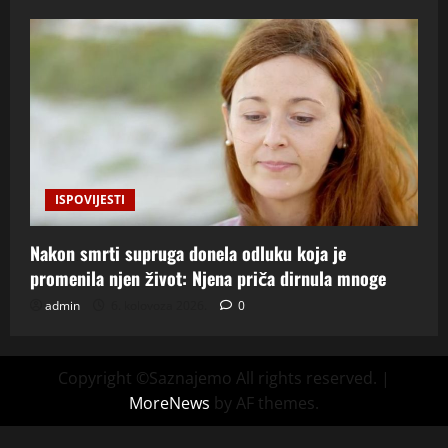
ISPOVIJESTI
Nakon smrti supruga donela odluku koja je
promenila njen život: Njena priča dirnula mnoge
admin
6. kolovoza 2026.
0
Copyright ©Saznajemo All rights reserved.
|
MoreNews
by AF themes.