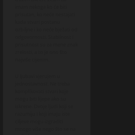
imam nekoga ko će biti
prisutan, ko neće nestajati
kada stvari postanu
ozbiljne i ko neće bježati od
odgovornosti. Stabilnost i
prisutnost su za mene znak
zrelosti, a to je ono što
najviše cijenim.
U ljubavi vjerujem u
jednostavnost. Ne treba
komplikovati stvari koje
mogu biti lijepe ako su
iskrene. Dvoje ljudi koji se
razumiju i koji imaju iste
ciljeve mogu izgraditi
mnogo više nego što se na