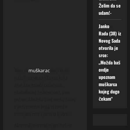
Želim da se
udam!-
Janko
o
Rada (38) iz
Novog Sada
otvorila je
srce:
„Možda baš
ovdje
Ako si
muškarac
koji traži
upoznam
ozbiljnu vezu i ženu koja
muškarca
zna šta znači odanost,
kojeg dugo
stabilnost i iskrenost, javi
čekam“
mi se. Možda baš sada čitaš
riječi osobe koja ti može
donijeti mir i pravu ljubav.
Nastavljam dalje, jer želim