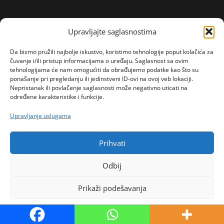
Upravljajte saglasnostima
Da bismo pružili najbolje iskustvo, koristimo tehnologije poput kolačića za
čuvanje i/ili pristup informacijama o uređaju. Saglasnost sa ovim
tehnologijama će nam omogućiti da obrađujemo podatke kao što su
ponašanje pri pregledanju ili jedinstveni ID-ovi na ovoj veb lokaciji.
Nepristanak ili povlačenje saglasnosti može negativno uticati na
određene karakteristike i funkcije.
Upravljanje uslugama
Prihvati
Odbij
Prikaži podešavanja
Politika kolačića