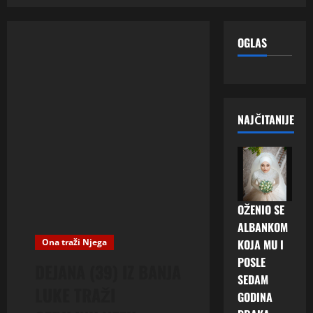
OGLAS
NAJČITANIJE
OŽENIO SE
ALBANKOM
Ona traži Njega
KOJA MU I
POSLE
DEJANA (39) IZ BANJA
SEDAM
LUKE TRAŽI
GODINA