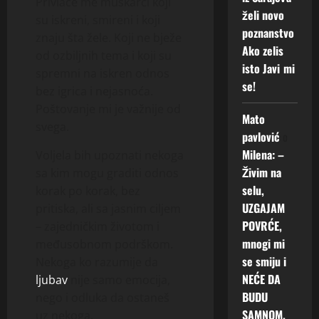
Privlače me muškarci koji
želi novo
su iskreni, smireni i koji
poznanstvo
znaju šta žele. Koji ne bježe
Ako zelis
od ozbiljnih tema i koji su
isto Javi mi
spremni na iskren odnos
se!
bez igrica i nejasnoća.
Poštovanje mi je važnije od
Mato
svega.
pavlović
o
Milena: –
Voljela bih upoznati nekoga
Živim na
sa kim mogu graditi odnos
selu,
korak po korak, bez
UZGAJAM
pritiska, ali sa jasnim ciljem
POVRĆE,
– zajedničkim životom i
mnogi mi
međusobnom podrškom.
se smiju i
Nekoga ko razumije da
NEĆE DA
ljubav
nije samo emocija,
BUDU
nego i odluka da ostaneš
SAMNOM.
uz nekoga.