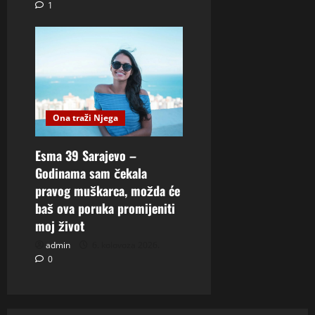
1
Ona traži Njega
Esma 39 Sarajevo –
Godinama sam čekala
pravog muškarca, možda će
baš ova poruka promijeniti
moj život
admin
6. kolovoza 2026.
0