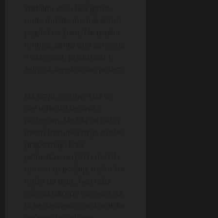
stabilnu vezu bez igrica,
onda možda imamo sličan
pogled na život. Ne tražim
mnogo, samo ono osnovno
– iskrenost, prisutnost i
želju za zajedničkim putem.
Na kraju, vjerujem da se
sve u životu dešava s
razlogom. Možda se baš u
ovom trenutku dvije osobe
prepoznaju kroz
jednostavne riječi i možda
upravo tu počinje nešto što
može da traje. Ne treba
više od iskrene namjere da
bi se napravio prvi korak ka
nečemu vrijednom.