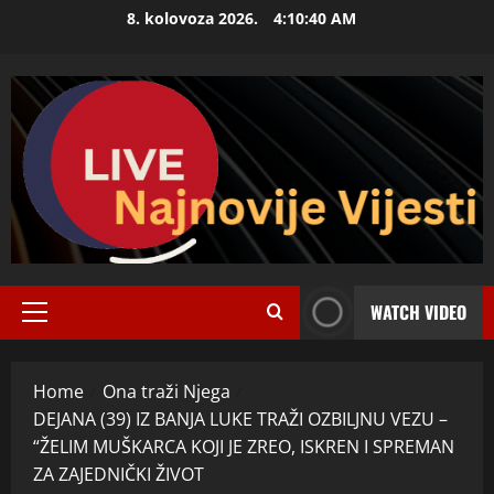
Skip
8. kolovoza 2026.
4:10:41 AM
to
content
WATCH VIDEO
Primary
Menu
Home
Ona traži Njega
DEJANA (39) IZ BANJA LUKE TRAŽI OZBILJNU VEZU –
“ŽELIM MUŠKARCA KOJI JE ZREO, ISKREN I SPREMAN
ZA ZAJEDNIČKI ŽIVOT