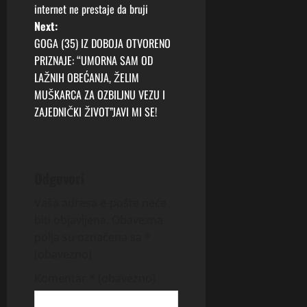
s
internet ne prestaje da bruji
t
Next:
GOGA (35) IZ DOBOJA OTVORENO
n
PRIZNAJE: “UMORNA SAM OD
LAŽNIH OBEĆANJA, ŽELIM
a
MUŠKARCA ZA OZBILJNU VEZU I
v
ZAJEDNIČKI ŽIVOT”JAVI MI SE!
i
g
Odgovori
a
Vaša adresa e-pošte neće
biti objavljena.
Obavezna
t
polja su označena sa
*
i
(obavezno)
Komentar
* (obavezno)
o