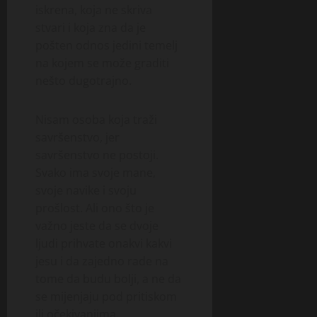
iskrena, koja ne skriva
stvari i koja zna da je
pošten odnos jedini temelj
na kojem se može graditi
nešto dugotrajno.
Nisam osoba koja traži
savršenstvo, jer
savršenstvo ne postoji.
Svako ima svoje mane,
svoje navike i svoju
prošlost. Ali ono što je
važno jeste da se dvoje
ljudi prihvate onakvi kakvi
jesu i da zajedno rade na
tome da budu bolji, a ne da
se mijenjaju pod pritiskom
ili očekivanjima.