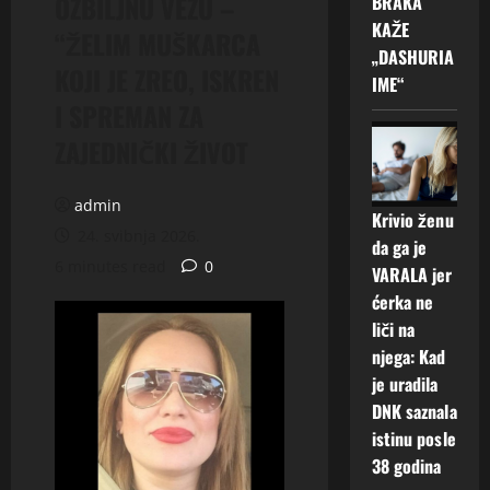
OZBILJNU VEZU –
BRAKA
KAŽE
“ŽELIM MUŠKARCA
„DASHURIA
KOJI JE ZREO, ISKREN
IME“
I SPREMAN ZA
ZAJEDNIČKI ŽIVOT
admin
Krivio ženu
24. svibnja 2026.
da ga je
6 minutes read
0
VARALA jer
ćerka ne
liči na
njega: Kad
je uradila
DNK saznala
istinu posle
38 godina