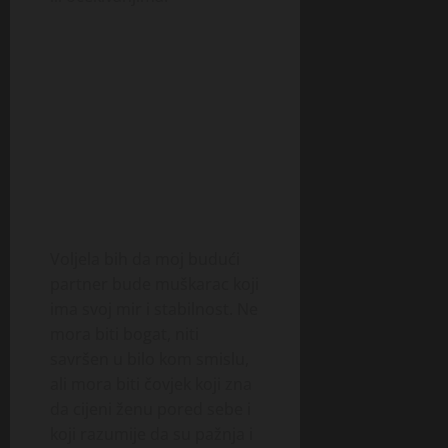
Voljela bih da moj budući
partner bude muškarac koji
ima svoj mir i stabilnost. Ne
mora biti bogat, niti
savršen u bilo kom smislu,
ali mora biti čovjek koji zna
da cijeni ženu pored sebe i
koji razumije da su pažnja i