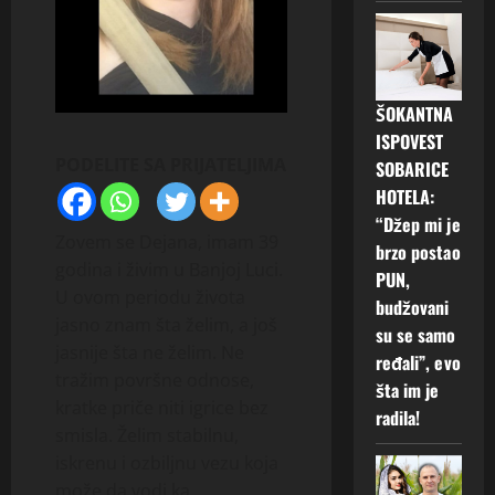
ŠOKANTNA
ISPOVEST
PODELITE SA PRIJATELJIMA
SOBARICE
HOTELA:
“Džep mi je
Zovem se Dejana, imam 39
brzo postao
godina i živim u Banjoj Luci.
PUN,
U ovom periodu života
budžovani
jasno znam šta želim, a još
su se samo
jasnije šta ne želim. Ne
ređali”, evo
tražim površne odnose,
šta im je
kratke priče niti igrice bez
radila!
smisla. Želim stabilnu,
iskrenu i ozbiljnu vezu koja
može da vodi ka