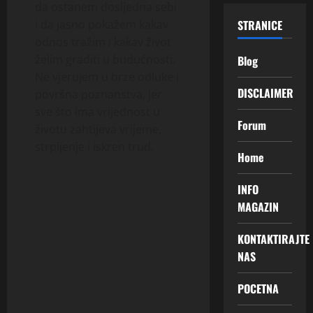
da ostanem dosljedna sebi
STRANICE
i da jasno pokažem kakav
odnos tražim i kakav život
želim graditi u budućnosti.
Blog
Ne vjerujem u brze odluke i
DISCLAIMER
površna poznanstva, jer
sve što ima vrijednost u
Forum
životu zahtijeva vrijeme,
strpljenje i iskren trud.
Home
INFO
MAGAZIN
KONTAKTIRAJTE
NAS
POCETNA