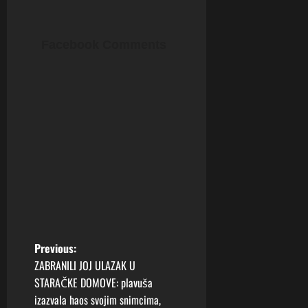
Facebook Comments
P
Previous:
ZABRANILI JOJ ULAZAK U
o
STARAČKE DOMOVE: plavuša
izazvala haos svojim snimcima,