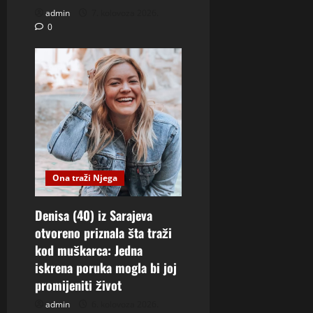
admin
7. kolovoza 2026.
0
Ona traži Njega
Denisa (40) iz Sarajeva
otvoreno priznala šta traži
kod muškarca: Jedna
iskrena poruka mogla bi joj
promijeniti život
admin
6. kolovoza 2026.