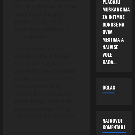
PLAĆAJU
ne samo riječima. Smatram
MUŠKARCIMA
da se prava veza gradi
ZA INTIMNE
polako, ali sigurno, kroz
ODNOSE NA
povjerenje i međusobno
OVIM
razumijevanje.
MESTIMA A
NAJVISE
Volim jednostavan život
VOLE
bez komplikacija. Šetnje,
KADA…
kafa, iskren razgovor,
zajednički trenuci i osjećaj
da pored sebe imaš osobu
na koju možeš da se
OGLAS
osloniš. Ne zanimaju me
pretjerivanja, lažni sjaj ni
prazna obećanja. Mnogo
više cijenim stabilnost i mir.
NAJNOVIJI
KOMENTARI