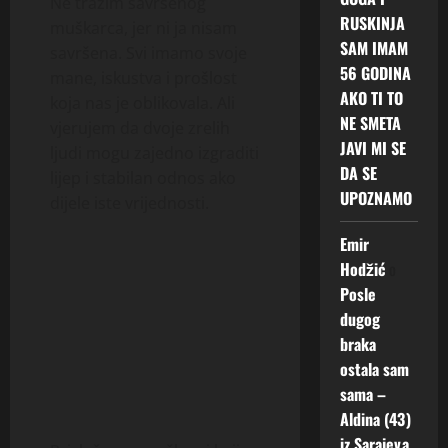
Ne tražim savršenog
RUSKINJA
muškarca, jer ni ja nisam
SAM IMAM
savršena. Svi imamo svoje
56 GODINA
mane, iskustva i prošlost
AKO TI TO
koja nas je oblikovala. Ali
NE SMETA
vjerujem da dvoje zrelih
JAVI MI SE
ljudi mogu zajedno izgraditi
DA SE
lijep i stabilan odnos ako
UPOZNAMO
dijele iste vrijednosti.
Emir
Hodžić
o
Posle
dugog
braka
ostala sam
sama –
Aldina (43)
iz Sarajeva