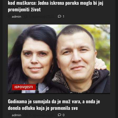
kod muškarca: Jedna iskrena poruka mogla bi joj
promijeniti život
admin
6. kolovoza 2026.
1
ISPOVIJESTI
Godinama je sumnjala da je muž vara, a onda je
donela odluku koja je promenila sve
admin
6. kolovoza 2026.
0