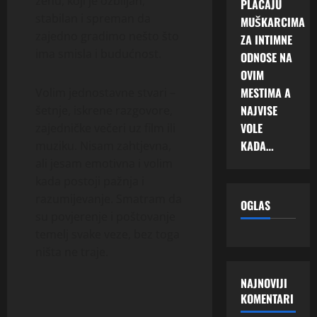
ženu, koji je ozbiljan,
PLAĆAJU
stabilan i spreman da
MUŠKARCIMA
zajedno gradimo nešto što
ZA INTIMNE
ima smisla i budućnost.
ODNOSE NA
OVIM
MESTIMA A
Volim jednostavne stvari –
NAJVISE
šetnje, iskrene razgovore,
VOLE
zajedničke večeri uz film ili
KADA…
muziku. Nisam zahtjevna,
ali jesam emotivna i volim
kada postoji pažnja i
razumijevanje. Smatram da
OGLAS
su povjerenje i poštovanje
temelj svake veze, bez toga
ništa ne traje.
NAJNOVIJI
KOMENTARI