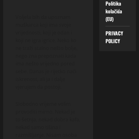
Politika
kolačića
Voljela bih da upoznam
(EU)
muškarca koji ima svoje
vrijednosti, koji je odan i
PRIVACY
koji ne igra igrice. Neko ko
POLICY
ne traži stalno nešto bolje,
nego zna prepoznati kada
ima nešto vrijedno pored
sebe. Danas je rijetko naći
iskrenost, ali ja i dalje
vjerujem da postoji.
Slobodno vrijeme volim
provoditi mirno. Nekad je
to šetnja, nekad dobra kafa,
nekad samo tišina i
razmišljanje. Nisam osoba