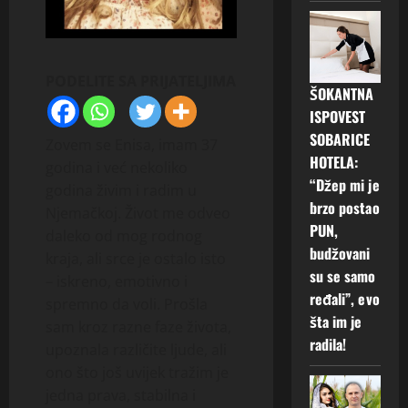
PODELITE SA PRIJATELJIMA
ŠOKANTNA
ISPOVEST
SOBARICE
Zovem se Enisa, imam 37
HOTELA:
godina i već nekoliko
“Džep mi je
godina živim i radim u
brzo postao
Njemačkoj. Život me odveo
PUN,
daleko od mog rodnog
budžovani
kraja, ali srce je ostalo isto
su se samo
– iskreno, emotivno i
ređali”, evo
spremno da voli. Prošla
šta im je
sam kroz razne faze života,
radila!
upoznala različite ljude, ali
ono što još uvijek tražim je
jedna prava, stabilna i