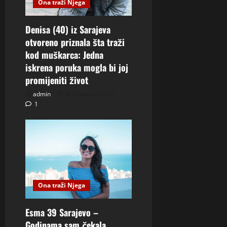
Ona traži Njega
Denisa (40) iz Sarajeva
otvoreno priznala šta traži
kod muškarca: Jedna
iskrena poruka mogla bi joj
promijeniti život
admin
6. kolovoza 2026.
1
Ona traži Njega
Esma 39 Sarajevo –
Godinama sam čekala