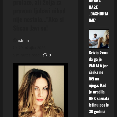
prolaze, ali želja za
BRAKA
KAŽE
pravom ljubavi nikad
„DASHURIA
nije nestala…”Ako si
IME“
Slican Javi se!
admin
29. ožujka 2026.
Krivio ženu
5 minutes read
0
da ga je
VARALA jer
ćerka ne
liči na
njega: Kad
je uradila
DNK saznala
istinu posle
38 godina