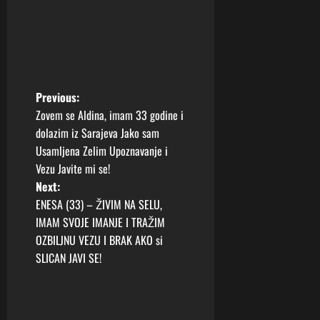
P
Previous:
Zovem se Aldina, imam 33 godine i
o
dolazim iz Sarajeva Jako sam
Usamljena Zelim Upoznavanje i
s
Vezu Javite mi se!
t
Next:
ENESA (33) – ŽIVIM NA SELU,
n
IMAM SVOJE IMANJE I TRAŽIM
OZBILJNU VEZU I BRAK AKO si
a
SLICAN JAVI SE!
v
i