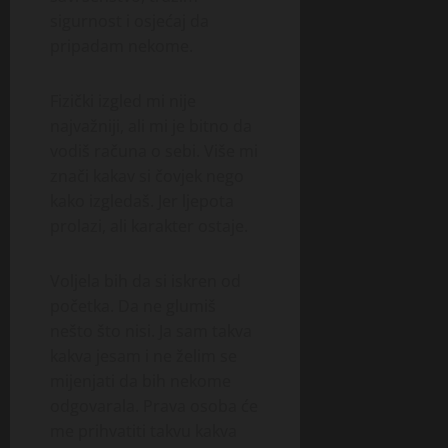
sigurnost i osjećaj da
pripadam nekome.
Fizički izgled mi nije
najvažniji, ali mi je bitno da
vodiš računa o sebi. Više mi
znači kakav si čovjek nego
kako izgledaš. Jer ljepota
prolazi, ali karakter ostaje.
Voljela bih da si iskren od
početka. Da ne glumiš
nešto što nisi. Ja sam takva
kakva jesam i ne želim se
mijenjati da bih nekome
odgovarala. Prava osoba će
me prihvatiti takvu kakva