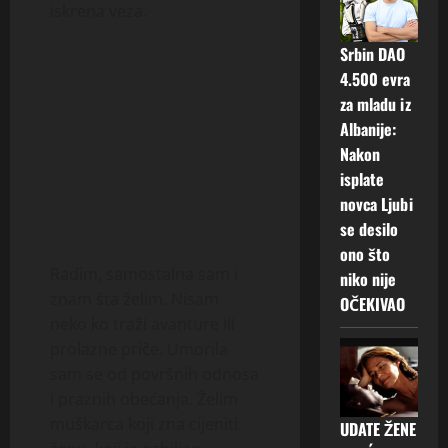
iskrena veza.
Srbin DAO
4.500 evra
za mladu iz
Albanije:
Nakon
isplate
novca Ljubi
se desilo
ono što
Radim, samostalna sam i
niko nije
znam šta želim. Nisam
OČEKIVAO
neko ko traži avanture ili
prolazne priče. Umorila
sam se od površnih odnosa
i praznih obećanja. Želim
muškarca koji zna cijeniti
UDATE ŽENE