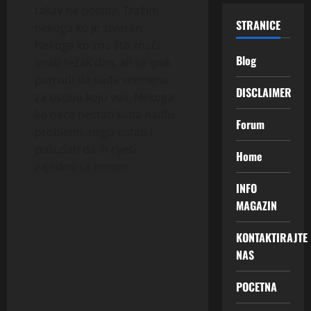
takav ne postoji. Tražim
STRANICE
nekoga ko je stvaran.
Nekoga ko zna šta znači
Blog
imati težak dan, ali se ipak
potrudi da nađe vremena
DISCLAIMER
za osobu koju voli. Nekoga
ko neće nestati kada naiđu
Forum
problemi, nego ostati i
pokušati da ih riješi
Home
zajedno sa mnom.
INFO
MAGAZIN
KONTAKTIRAJTE
NAS
POCETNA