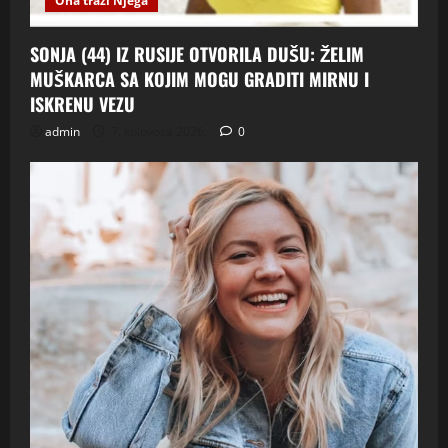
Ona traži Njega
SONJA (44) IZ RUSIJE OTVORILA DUŠU: ŽELIM
MUŠKARCA SA KOJIM MOGU GRADITI MIRNU I
ISKRENU VEZU
admin
7. kolovoza 2026.
0