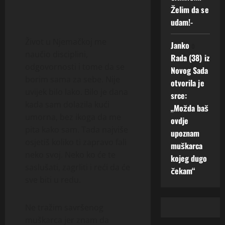
Želim da se
udam!-
Život u Njemačkoj me
Janko
o
naučio disciplini,
Rada (38) iz
odgovornosti i tome da se
Novog Sada
borim sama za sebe. Nije
otvorila je
uvijek bilo lako. Bilo je dana
srce:
kada sam dolazila kući
„Možda baš
umorna, bez ikoga da me
ovdje
pita kako sam. Tada najviše
upoznam
osjetiš koliko ti zapravo fali
muškarca
neko svoj. Neko ko će te
kojeg dugo
saslušati, zagrliti i reći da će
čekam“
sve biti u redu.
Ne tražim savršenog
muškarca jer znam da