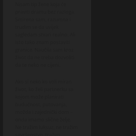
Nisam tip žene koja će
praviti dramu bez razloga.
Smirena sam, razumna i
trudim se da uvijek
sagledam stvari realno. Ali
isto tako znam postaviti
granice. Naučila sam kroz
život da ne treba dozvoliti
da te neko ne cijeni.
Ako si neko ko voli miran
život, ko želi partnerku sa
kojom može planirati
budućnost, putovanja,
možda i zajednički dom –
onda imamo slične želje.
Ne tražim luksuz, ne tražim
savršenstvo, tražim