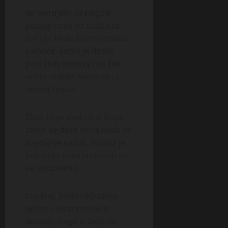
Jer vjerujem da negdje
postoji neko ko traži isto
što i ja. Neko kome je dosta
samoće, kome je dosta
površnih odnosa i ko želi
nešto dublje. Ako si to ti,
nemoj čekati.
Život brzo prolazi, a lijepe
stvari se dese onda kada se
najmanje nadaš. Možda je
baš sada pravi trenutak da
se upoznamo.
I za kraj, želim reći samo
jedno – nisam ovdje iz
dosade, nego iz želje da