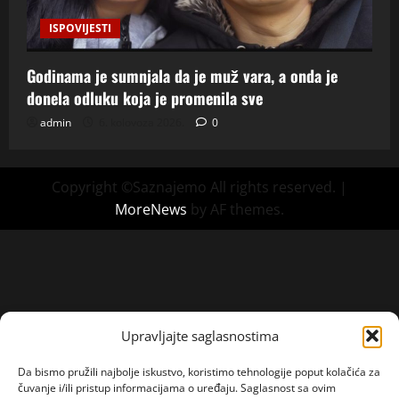
ISPOVIJESTI
Godinama je sumnjala da je muž vara, a onda je
donela odluku koja je promenila sve
admin
6. kolovoza 2026.
0
Copyright ©Saznajemo All rights reserved.
|
MoreNews
by AF themes.
Upravljajte saglasnostima
Da bismo pružili najbolje iskustvo, koristimo tehnologije poput kolačića za
čuvanje i/ili pristup informacijama o uređaju. Saglasnost sa ovim