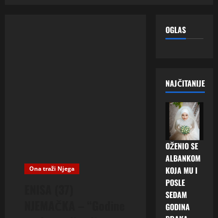
OGLAS
NAJČITANIJE
OŽENIO SE
ALBANKOM
Ona traži Njega
KOJA MU I
POSLE
ENISA (37)
SEDAM
NJEMAČKA – “Godine
GODINA