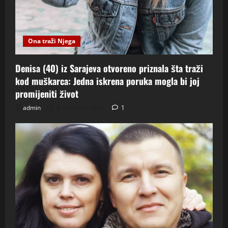
Ona traži Njega
Denisa (40) iz Sarajeva otvoreno priznala šta traži
kod muškarca: Jedna iskrena poruka mogla bi joj
promijeniti život
admin
6. kolovoza 2026.
1