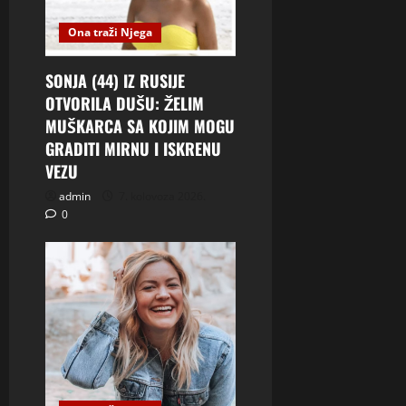
Ona traži Njega
SONJA (44) IZ RUSIJE
OTVORILA DUŠU: ŽELIM
MUŠKARCA SA KOJIM MOGU
GRADITI MIRNU I ISKRENU
VEZU
admin
7. kolovoza 2026.
0