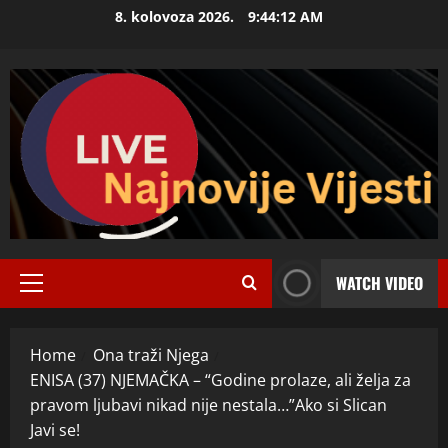
Skip
8. kolovoza 2026.
9:44:13 AM
to
content
WATCH VIDEO
Primary
Menu
Home
Ona traži Njega
ENISA (37) NJEMAČKA – “Godine prolaze, ali želja za
pravom ljubavi nikad nije nestala…”Ako si Slican
Javi se!