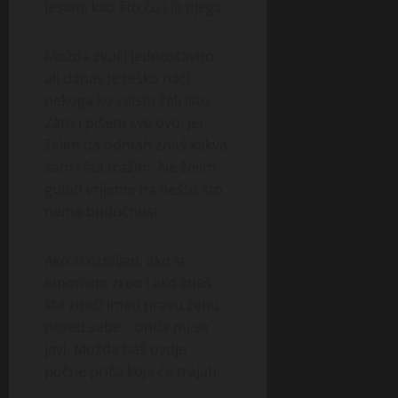
jesam, kao što ću i ja njega.
Možda zvuči jednostavno,
ali danas je teško naći
nekoga ko zaista želi isto.
Zato i pišem sve ovo, jer
želim da odmah znaš kakva
sam i šta tražim. Ne želim
gubiti vrijeme na nešto što
nema budućnost.
Ako si ozbiljan, ako si
emotivno zreo i ako znaš
šta znači imati pravu ženu
pored sebe – onda mi se
javi. Možda baš ovdje
počne priča koja će trajati.