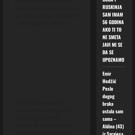
glavi i da znaš šta želiš od
RUSKINJA
života. Ako si i ti umoran od
SAM IMAM
igrica i tražiš mir, stabilnost
56 GODINA
i neku toplinu – javi se.
AKO TI TO
NE SMETA
JAVI MI SE
DA SE
UPOZNAMO
Emir
Hodžić
o
Posle
dugog
Možda baš ova poruka
braka
bude početak nečega što
ostala sam
oboje dugo čekamo.
sama –
Nekada se uhvatim kako
Aldina (43)
razmišljam o tome koliko
iz Sarajeva