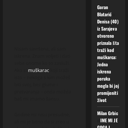
Goran
Blatarić
o
Denisa (40)
iz Sarajeva
otvoreno
priznala šta
Nisam savršena, ali sam
traži kod
iskrena. Znam voljeti i dati
muškarca:
sebe onome ko to zasluži.
Jedna
Ako si
muškarac
koji traži
iskrena
isto – nekoga s kim možeš
poruka
biti svoj, bez glume i
mogla bi joj
pretvaranja – onda možda
promijeniti
baš mi imamo šansu.
život
Milan Grbic
Godine mi nisu presudne,
o
IME MI JE
ali mi je bitno da si zreo u
GOGA I