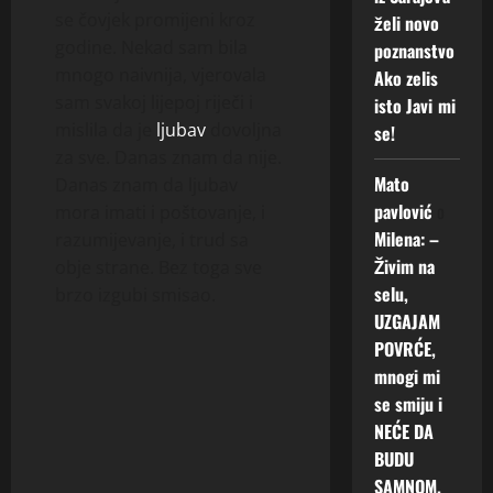
se čovjek promijeni kroz
želi novo
godine. Nekad sam bila
poznanstvo
mnogo naivnija, vjerovala
Ako zelis
sam svakoj lijepoj riječi i
isto Javi mi
mislila da je
ljubav
dovoljna
se!
za sve. Danas znam da nije.
Mato
Danas znam da ljubav
pavlović
o
mora imati i poštovanje, i
Milena: –
razumijevanje, i trud sa
Živim na
obje strane. Bez toga sve
selu,
brzo izgubi smisao.
UZGAJAM
POVRĆE,
mnogi mi
se smiju i
NEĆE DA
BUDU
SAMNOM.