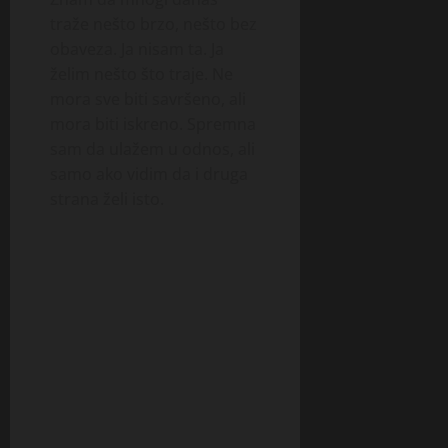
traže nešto brzo, nešto bez
obaveza. Ja nisam ta. Ja
želim nešto što traje. Ne
mora sve biti savršeno, ali
mora biti iskreno. Spremna
sam da ulažem u odnos, ali
samo ako vidim da i druga
strana želi isto.