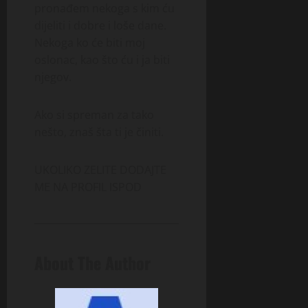
pronađem nekoga s kim ću
dijeliti i dobre i loše dane.
Nekoga ko će biti moj
oslonac, kao što ću i ja biti
njegov.
Ako si spreman za tako
nešto, znaš šta ti je činiti.
UKOLIKO ZELITE DODAJTE
ME NA PROFIL ISPOD
About The Author