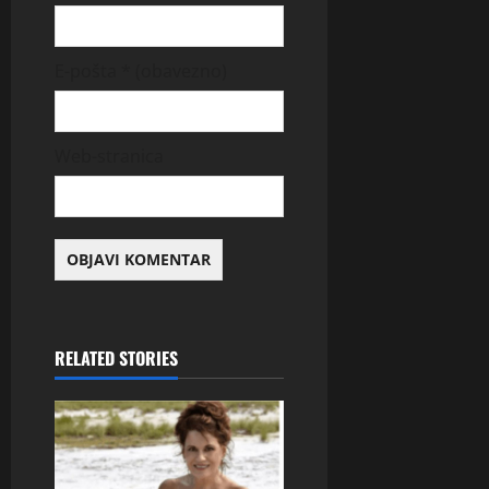
E-pošta
* (obavezno)
Web-stranica
RELATED STORIES