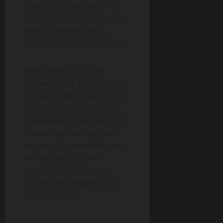
koja voli gužve i površna
druženja. Više volim kvalitet
nego kvantitet, kako u
prijateljstvu, tako i u ljubavi.
Bitno mi je da postoji
komunikacija. Da možemo
pričati o svemu, bez straha
i bez skrivanja. Da postoji
povjerenje. Jer kad jednom
nestane povjerenje, teško
se vraća. Ja sam osoba koja
ne vara, ne laže i ne
manipuliše. Takvo isto
ponašanje očekujem i od
druge strane.
Znam da mnogi danas