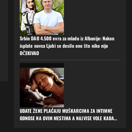
Srbin DAO 4.500 evra za mladu iz Albanije: Nakon
isplate novca Ljubi se desilo ono što niko nije
OČEKIVAO
UDATE ŽENE PLAĆAJU MUŠKARCIMA ZA INTIMNE
ODNOSE NA OVIM MESTIMA A NAJVISE VOLE KADA…