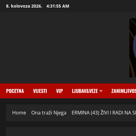
Skip
8. kolovoza 2026.
4:31:56 AM
to
content
POCETNA
VIJESTI
VIP
LJUBAV&VEZE
ZANIMLJIVO
Home
Ona traži Njega
ERMINA (43) ŽIVI I RADI NA SE