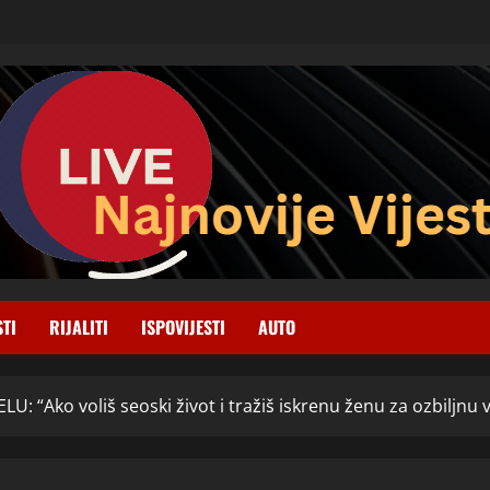
STI
RIJALITI
ISPOVIJESTI
AUTO
LU: “Ako voliš seoski život i tražiš iskrenu ženu za ozbiljnu v