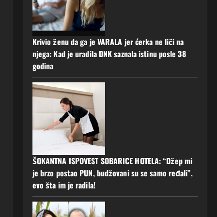
Krivio ženu da ga je VARALA jer ćerka ne liči na
njega: Kad je uradila DNK saznala istinu posle 38
godina
ŠOKANTNA ISPOVEST SOBARICE HOTELA: “Džep mi
je brzo postao PUN, budžovani su se samo ređali”,
evo šta im je radila!