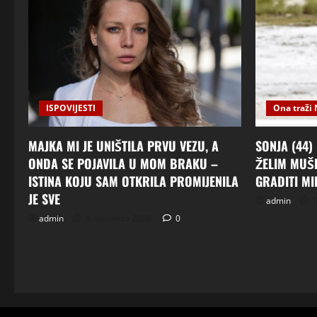
ISPOVIJESTI
Ona traži 
MAJKA MI JE UNIŠTILA PRVU VEZU, A
SONJA (44)
ONDA SE POJAVILA U MOM BRAKU –
ŽELIM MUŠ
ISTINA KOJU SAM OTKRILA PROMIJENILA
GRADITI MI
JE SVE
admin
7
admin
8. kolovoza 2026.
0