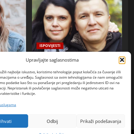
ISPOVIJESTI
Upravljajte saglasnostima
Godinama je sumnjala da je muž vara, a
onda je donela odluku koja je promenila
žili najbolje iskustvo, koristimo tehnologije poput kolačića za čuvanje i/ili
sve
ormacijama o uređaju. Saglasnost sa ovim tehnologijama će nam omogućiti
o podatke kao što su ponašanje pri pregledanju ili jedinstveni ID-ovi na
admin
6. kolovoza 2026.
0
aciji. Nepristanak ili povlačenje saglasnosti može negativno uticati na
eno priznala
akteristike i funkcije.
a iskrena
 uslugama
ti život
1
ihvati
Odbij
Prikaži podešavanja