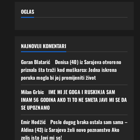
OGLAS
NAJNOVIJI KOMENTARI
Goran Blatarić
o
Denisa (40) iz Sarajeva otvoreno
priznala šta traži kod muškarca: Jedna iskrena
poruka mogla bi joj promijeniti život
Milan Grbic
o
IME MI JE GOGA I RUSKINJA SAM
IMAM 56 GODINA AKO TI TO NE SMETA JAVI MI SE DA
SE UPOZNAMO
Emir Hodžić
o
Posle dugog braka ostala sam sama –
Aldina (43) iz Sarajeva želi novo poznanstvo Ako
zelis isto Javi mi se!