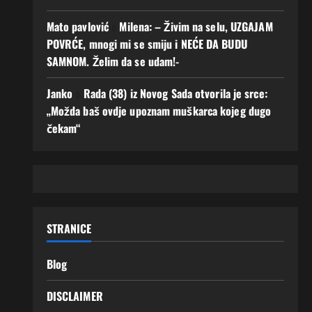
Mato pavlović
o
Milena: – Živim na selu, UZGAJAM
POVRĆE, mnogi mi se smiju i NEĆE DA BUDU
SAMNOM. Želim da se udam!-
Janko
o
Rada (38) iz Novog Sada otvorila je srce:
„Možda baš ovdje upoznam muškarca kojeg dugo
čekam“
STRANICE
Blog
DISCLAIMER