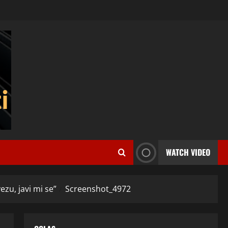
WATCH VIDEO
ezu, javi mi se”
Screenshot_4972