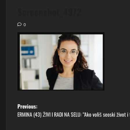
Screenshot_4972
0
P
Previous:
ERMINA (43) ŽIVI I RADI NA SELU: “Ako voliš seoski život i t
o