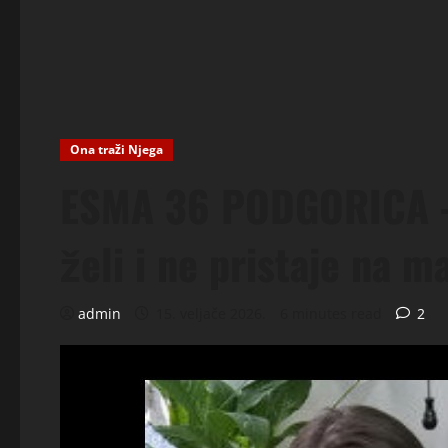
Ona traži Njega
ESMA 36 PODGORICA – 
želi i ne pristaje na m
admin
15. veljače 2026.
6 minutes read
2