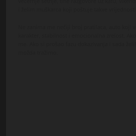
večernje šetnje, tihe razgovore uz kafu, vikend
i želim muškarca koji poštuje takve vrijednosti
Ne zanima me nečiji broj pratilaca, auto koji v
karakter, stabilnost i emocionalna zrelost. Ako
me. Ako si prošao fazu dokazivanja i sada želi
možda tražimo.