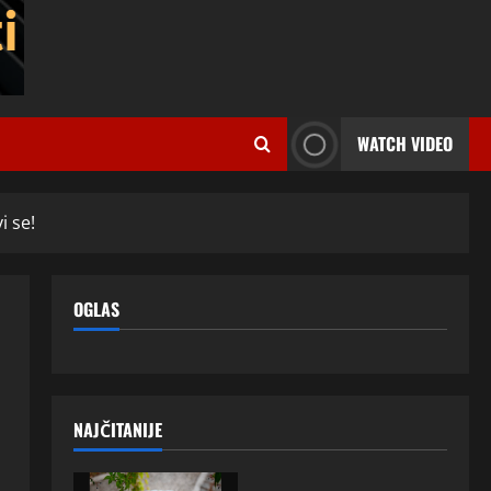
WATCH VIDEO
i se!
OGLAS
NAJČITANIJE