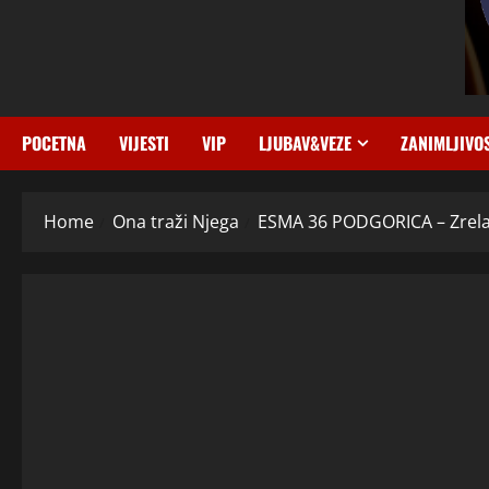
POCETNA
VIJESTI
VIP
LJUBAV&VEZE
ZANIMLJIVO
Home
Ona traži Njega
ESMA 36 PODGORICA – Zrela že