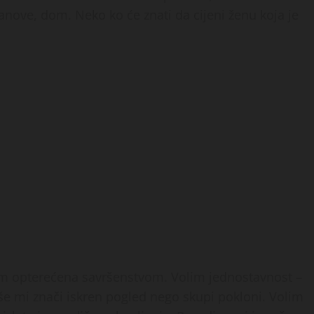
lanove, dom. Neko ko će znati da cijeni ženu koja je
sam opterećena savršenstvom. Volim jednostavnost –
še mi znači iskren pogled nego skupi pokloni. Volim