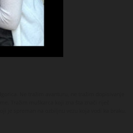
gorica
. Ne tražim avanturu, ne tražim dopisivanje
eme. Tražim muškarca koji zna šta znači riječ
koji je spreman na ozbiljnu vezu koja vodi ka braku.