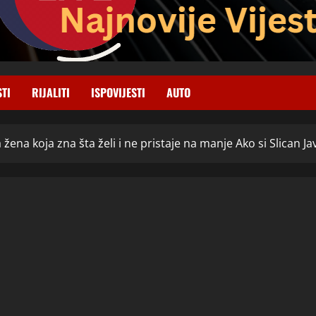
STI
RIJALITI
ISPOVIJESTI
AUTO
na koja zna šta želi i ne pristaje na manje Ako si Slican Jav