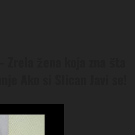
Zrela žena koja zna šta
anje Ako si Slican Javi se!