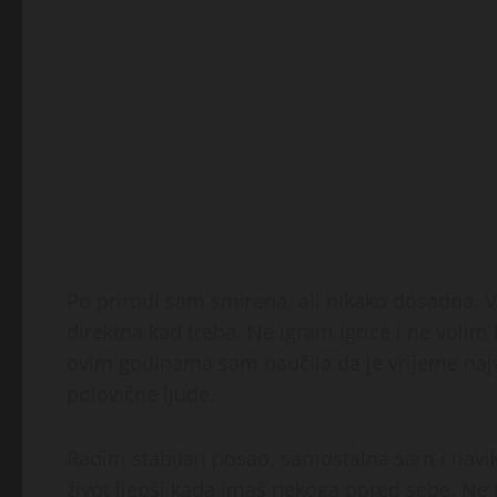
Po prirodi sam smirena, ali nikako dosadna. Vo
direktna kad treba. Ne igram igrice i ne volim
ovim godinama sam naučila da je vrijeme najv
polovične ljude.
Radim stabilan posao, samostalna sam i navik
život ljepši kada imaš nekoga pored sebe. Ne