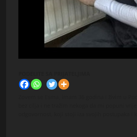
PODELITE SA PRIJATELJIMA
Zovem se Esma, imam 36 godina i živim u
Pod
bez cilja i ne tražim nekoga da mi popuni vrij
odgovornost, koji stoji iza svojih postupaka i 