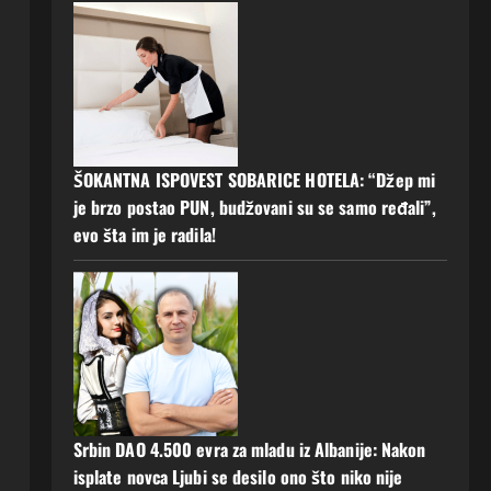
ŠOKANTNA ISPOVEST SOBARICE HOTELA: “Džep mi
je brzo postao PUN, budžovani su se samo ređali”,
evo šta im je radila!
Srbin DAO 4.500 evra za mladu iz Albanije: Nakon
isplate novca Ljubi se desilo ono što niko nije