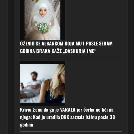
OŽENIO SE ALBANKOM KOJA MU I POSLE SEDAM
GODINA BRAKA KAŽE „DASHURIA IME“
Krivio ženu da ga je VARALA jer ćerka ne liči na
njega: Kad je uradila DNK saznala istinu posle 38
godina