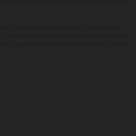
 izlete i porodična okupljanja. Porodica mi je važna
.
ozi ili koliko puta izlazi sedmično. Zanimaju me
 si tip koji nestaje kada postane ozbiljno – preskoči
š mir, sigurnost i pravu ženu pored sebe – onda se