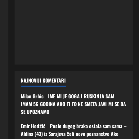
NAJNOVIJI KOMENTARI
Milan Grbic
o
IME MI JE GOGA I RUSKINJA SAM
IMAM 56 GODINA AKO TI TO NE SMETA JAVI MI SE DA
SE UPOZNAMO
Emir Hodžić
o
Posle dugog braka ostala sam sama –
Aldina (43) iz Sarajeva želi novo poznanstvo Ako