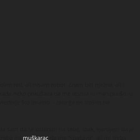
lim red, ali nisam robot. Znam biti nježna, ali i
 kada neko pokušava da me testira ili manipuliše. U
rednije što imamo – zato ga ne trošim na
la sam da se oslonim na sebe. Ipak, vjerujem da je
 treba mi
muškarac
da me “spašava”, ali mi treba