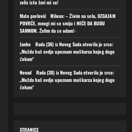
zelis isto Javi mi se!
Mato pavlović
o
Milena: – Živim na selu, UZGAJAM
POVRĆE, mnogi mi se smiju i NEĆE DA BUDU
SAMNOM. Želim da se udam!-
Janko
o
Rada (38) iz Novog Sada otvorila je srce:
„Možda baš ovdje upoznam muškarca kojeg dugo
čekam“
Nenad
o
Rada (38) iz Novog Sada otvorila je srce:
„Možda baš ovdje upoznam muškarca kojeg dugo
čekam“
STRANICE