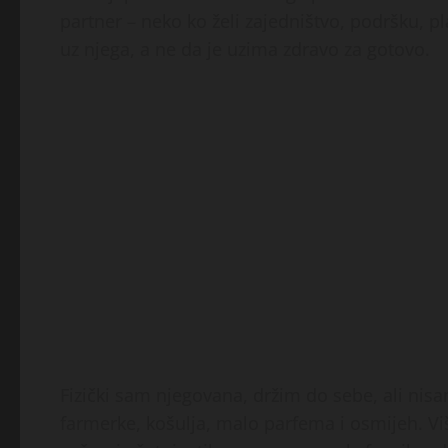
partner – neko ko želi zajedništvo, podršku, p
uz njega, a ne da je uzima zdravo za gotovo.
Fizički sam njegovana, držim do sebe, ali ni
farmerke, košulja, malo parfema i osmijeh. Vi