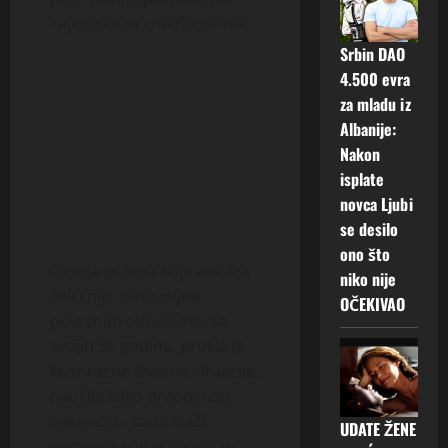
zajedničkim vrijednostima.
Srbin DAO
4.500 evra
za mladu iz
Albanije:
Nakon
isplate
novca Ljubi
se desilo
ono što
Glorija je žena koja zna šta
niko nije
želi i nije zadovoljna
OČEKIVAO
površnim odnosima. Sa
svojih 35 godina, prošla je
kroz razne životne situacije,
naučila kako prepoznati
iskrenost i sada traži
UDATE ŽENE
partnera koji je spreman