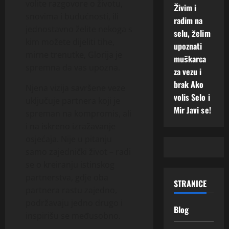
volite razgovore o životu,
Živim i
snovima i budućnosti, ili
radim na
jednostavno želite nekoga s
selu, želim
kim možete dijeliti tihe,
upoznati
mirne trenutke, Glorija je
muškarca
spremna da vas upozna.
za vezu i
brak Ako
Njena vizija savršene veze
volis Selo i
uključuje partnera koji je
Mir Javi se!
spreman na kompromis, ali
i na iskreno izražavanje
osjećaja. Nije u pitanju
samo zajednički život – radi
se o kreiranju istinskog
partnerstva, gdje oba
STRANICE
partnera rastu zajedno,
podržavaju jedno drugo i
Blog
inspirišu se međusobno.