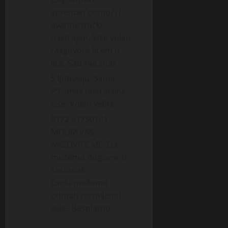
spreman pomoći i
avanturistički
nastrojen. Više volim
razgovore licem u
lice. Sad sve znaš .
S ljubavlju, Samir
PS: Imaš tako sjajne
sise. Volim velike
0172 61750101
MOLIM VAS,
NAZOVITE ME. Da
možemo dogovoriti
sastanak.
Onda možemo
odmah razmijeniti
slike. Besplatno