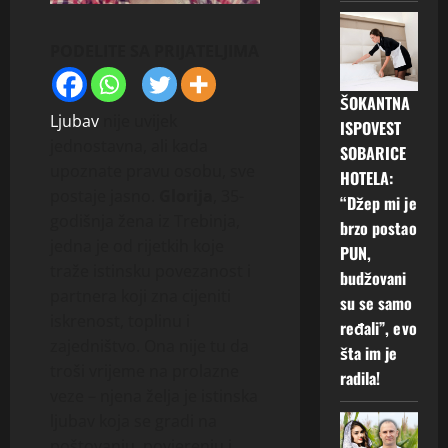
PODELITE SA PRIJATELJIMA
ŠOKANTNA
Ljubav
nije uvijek
ISPOVEST
jednostavna, ali kada
SOBARICE
upoznate pravu osobu, sve
HOTELA:
postaje jasno.
Glorija
, 35-
“Džep mi je
godišnja žena iz Trebinja,
brzo postao
jedna je od rijetkih koje
PUN,
traže istinsku povezanost i
budžovani
partnera koji zna cijeniti
su se samo
iskrenost, toplinu i
ređali”, evo
zajedništvo. Ona nije tu da
šta im je
troši vrijeme na prolazne
radila!
veze – njena želja je istinska
ljubav koja se gradi na
poštovanju, povjerenju i