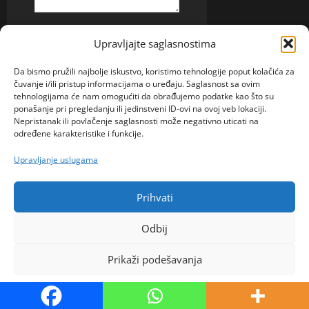
Ime
* (obavezno)
Upravljajte saglasnostima
Da bismo pružili najbolje iskustvo, koristimo tehnologije poput kolačića za
čuvanje i/ili pristup informacijama o uređaju. Saglasnost sa ovim
E-pošta
* (obavezno)
tehnologijama će nam omogućiti da obrađujemo podatke kao što su
ponašanje pri pregledanju ili jedinstveni ID-ovi na ovoj veb lokaciji.
Nepristanak ili povlačenje saglasnosti može negativno uticati na
određene karakteristike i funkcije.
Web-stranica
Upravljanje uslugama
Prihvati
Odbij
Prikaži podešavanja
RELATED STORIES
Politika kolačića