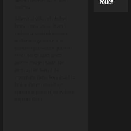
POLICY
toplinu.
Glorija je više od obične
žene – ona unosi život i
radost u svakodnevicu i
traži nekoga ko će biti
jednako posvećen ljubavi i
sreći. Neka vaša priča
počne ovdje i sada. Ne
propustite šansu da
upoznate ženu koja zna šta
želi, a što je najvažnije –
spremna je dati ljubav koja
mijenja život.