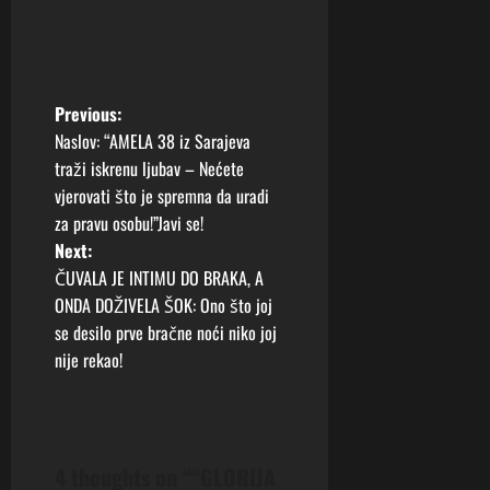
P
Previous:
Naslov: “AMELA 38 iz Sarajeva
o
traži iskrenu ljubav – Nećete
vjerovati što je spremna da uradi
s
za pravu osobu!”Javi se!
t
Next:
ČUVALA JE INTIMU DO BRAKA, A
n
ONDA DOŽIVELA ŠOK: Ono što joj
se desilo prve bračne noći niko joj
a
nije rekao!
v
i
4 thoughts on “
“GLORIJA
g