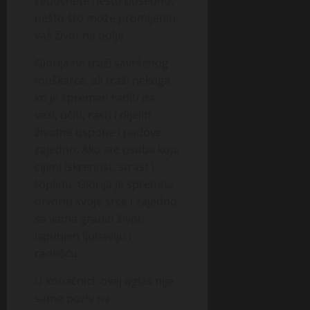
započnete nešto posebno,
nešto što može promijeniti
vaš život na bolje.
Glorija ne traži savršenog
muškarca, ali traži nekoga
ko je spreman raditi na
vezi, učiti, rasti i dijeliti
životne uspone i padove
zajedno. Ako ste osoba koja
cijeni iskrenost, strast i
toplinu, Glorija je spremna
otvoriti svoje srce i zajedno
sa vama graditi život
ispunjen ljubavlju i
radošću.
U konačnici, ovaj oglas nije
samo poziv na