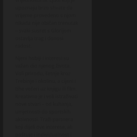
upoznaju brzo shvate da
vrijeme provedeno s njom
nikada nije običan trenutak
– svaki susret s Glorijom
ostavlja trag i donosi
radost.
Njeni hobiji i interesi su
važan dio njenog života.
Voli prirodu, šetnje kroz
Trebinje i okolinu, a cijeni i
tihe večeri uz knjigu ili film.
Kreativna je i voli istraživati
nove stvari – od kuhanja,
umjetnosti do sportskih
aktivnosti. Traži partnera
koji dijeli ove interese, ali
poštuje i individualnost i