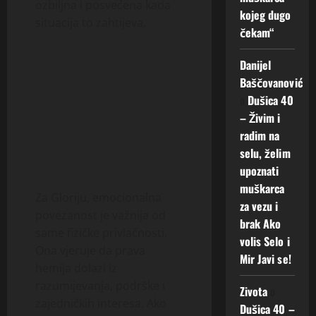
ozbiljna i posvećena kada
kojeg dugo
situacija to zahtijeva.
čekam“
Danijel
Baščovanović
o
Dušica 40
– Živim i
radim na
selu, želim
upoznati
muškarca
Za Gloriju, emocionalna
za vezu i
povezanost je važnija od
brak Ako
same fizičke privlačnosti.
volis Selo i
Ona vjeruje da prava
Mir Javi se!
hemija dolazi iz
razumijevanja, podrške i
Zivota
o
zajedničkih interesa. Ako
Dušica 40 –