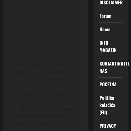
DISCLAIMER
Forum
Home
INFO
MAGAZIN
KONTAKTIRAJTE
Ako osjetite da bi Glorija
NAS
mogla biti vaša srodna
duša, ne čekajte. Pošaljite
POCETNA
joj iskrenu poruku i
predstavite se. U moru
Politika
površnih veza, ovakva
kolačića
prilika rijetko se pojavljuje.
(EU)
Ona je spremna otvoriti
svoje srce osobi koja zna
PRIVACY
cijeniti iskrenost, strast i