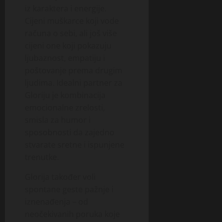
iz karaktera i energije.
Cijeni muškarce koji vode
računa o sebi, ali još više
cijeni one koji pokazuju
ljubaznost, empatiju i
poštovanje prema drugim
ljudima. Idealni partner za
Gloriju je kombinacija
emocionalne zrelosti,
smisla za humor i
sposobnosti da zajedno
stvarate sretne i ispunjene
trenutke.
Glorija također voli
spontane geste pažnje i
iznenađenja – od
neočekivanih poruka koje