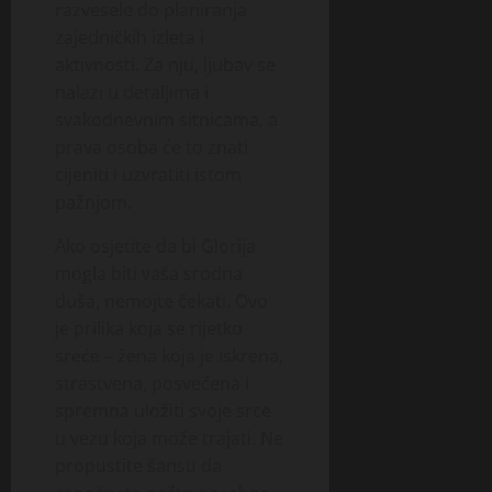
razvesele do planiranja
zajedničkih izleta i
aktivnosti. Za nju, ljubav se
nalazi u detaljima i
svakodnevnim sitnicama, a
prava osoba će to znati
cijeniti i uzvratiti istom
pažnjom.
Ako osjetite da bi Glorija
mogla biti vaša srodna
duša, nemojte čekati. Ovo
je prilika koja se rijetko
sreće – žena koja je iskrena,
strastvena, posvećena i
spremna uložiti svoje srce
u vezu koja može trajati. Ne
propustite šansu da