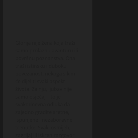
Glorija nije žena koja traži
samo prolaznu avanturu ili
površnu poznanstva. Ona
traži istinsku i duboku
povezanost, nekoga s kim
će dijeliti svaki aspekt
života. Za nju, ljubav nije
samo osjećaj – to je
svakodnevna odluka da
zajedno gradite sretne,
ispunjene i nezaboravne
trenutke. Svaki osmijeh,
zagrljaj ili iskren razgovor