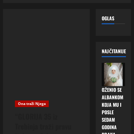
OGLAS
NAJČITANIJE
OŽENIO SE
ALBANKOM
Ona traži Njega
KOJA MU I
POSLE
“GLORIJA 35 iz
SEDAM
Trebinja traži pravu
GODINA