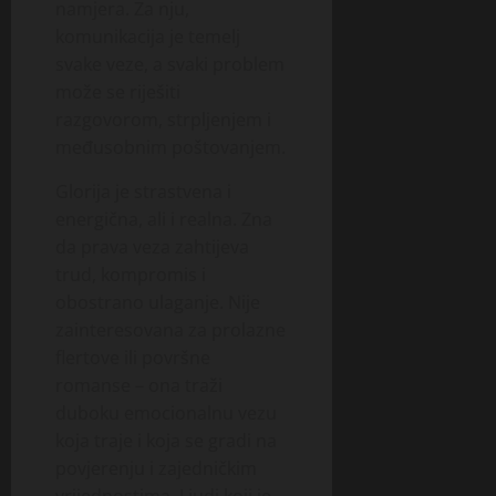
namjera. Za nju,
komunikacija je temelj
svake veze, a svaki problem
može se riješiti
razgovorom, strpljenjem i
međusobnim poštovanjem.
Glorija je strastvena i
energična, ali i realna. Zna
da prava veza zahtijeva
trud, kompromis i
obostrano ulaganje. Nije
zainteresovana za prolazne
flertove ili površne
romanse – ona traži
duboku emocionalnu vezu
koja traje i koja se gradi na
povjerenju i zajedničkim
vrijednostima. Ljudi koji je