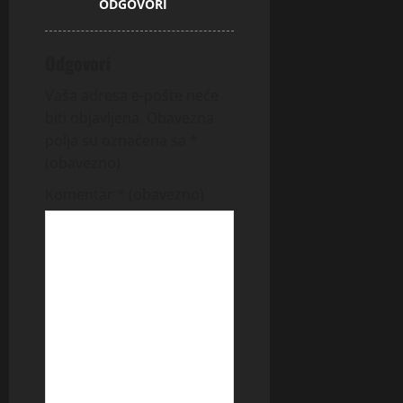
ODGOVORI
Odgovori
Vaša adresa e-pošte neće
biti objavljena.
Obavezna
polja su označena sa
*
(obavezno)
Komentar
* (obavezno)