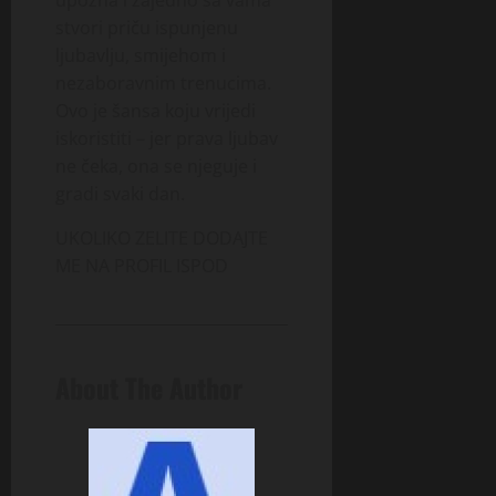
stvori priču ispunjenu
ljubavlju, smijehom i
nezaboravnim trenucima.
Ovo je šansa koju vrijedi
iskoristiti – jer prava ljubav
ne čeka, ona se njeguje i
gradi svaki dan.
UKOLIKO ZELITE DODAJTE
ME NA PROFIL ISPOD
About The Author