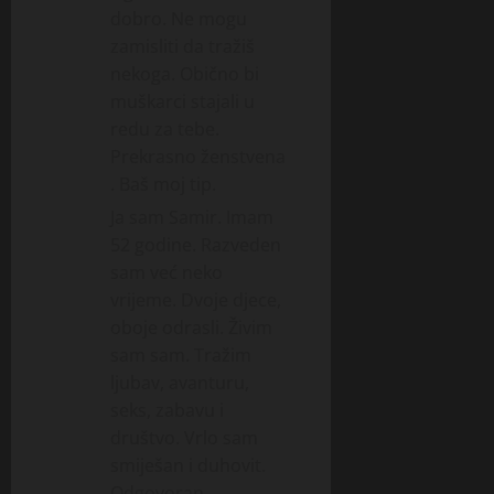
dobro. Ne mogu
zamisliti da tražiš
nekoga. Obično bi
muškarci stajali u
redu za tebe.
Prekrasno ženstvena
. Baš moj tip.
Ja sam Samir. Imam
52 godine. Razveden
sam već neko
vrijeme. Dvoje djece,
oboje odrasli. Živim
sam sam. Tražim
ljubav, avanturu,
seks, zabavu i
društvo. Vrlo sam
smiješan i duhovit.
Odgovoran,