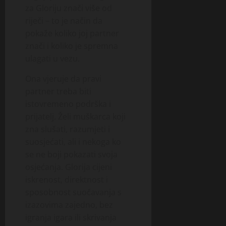
za Gloriju znači više od
riječi – to je način da
pokaže koliko joj partner
znači i koliko je spremna
ulagati u vezu.
Ona vjeruje da pravi
partner treba biti
istovremeno podrška i
prijatelj. Želi muškarca koji
zna slušati, razumjeti i
suosjećati, ali i nekoga ko
se ne boji pokazati svoja
osjećanja. Glorija cijeni
iskrenost, direktnost i
sposobnost suočavanja s
izazovima zajedno, bez
igranja igara ili skrivanja