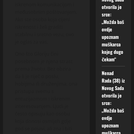
iskrenom komunikacijom i
otvorila je
međusobnim poštovanjem.
srce:
Ako ste osoba koja cijeni
„Možda baš
iskrenost i želi graditi
ovdje
stabilnu i sretno vezu, ovo
upoznam
je oglas za vas.
muškarca
kojeg dugo
Ono što Gloriju čini
čekam“
posebnom je njena strast
prema životu. Bez obzira
Nenad
o
da li je riječ o poslu,
Rada (38) iz
hobijima ili druženjima, ona
Novog Sada
pristupa svemu s
otvorila je
entuzijazmom i iskrenim
srce:
interesovanjem. Ljudi je
„Možda baš
često opisuju kao osobu
ovdje
koja donosi osmijeh gdje
upoznam
god se pojavi, ali zna i biti
muškarca