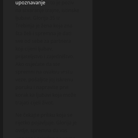
upoznavanje
– to je poziv
na stvaranje trajne, istinske
ljubavi. Glorija 35 iz
Trebinja je žena koja zna
šta želi i spremna je dati
sve od sebe za partnera
koji cijeni ljubav,
prijateljstvo i zajedništvo.
Ako osjećate da ste
spremni na ovakvu vrstu
veze, pošaljite joj iskrenu
poruku i napravite prvi
korak ka ljubavi koja može
trajati cijeli život.
Ne čekajte priliku koja se
rijetko pojavljuje. Glorija je
ovdje, spremna da vas
upozna i zajedno sa vama