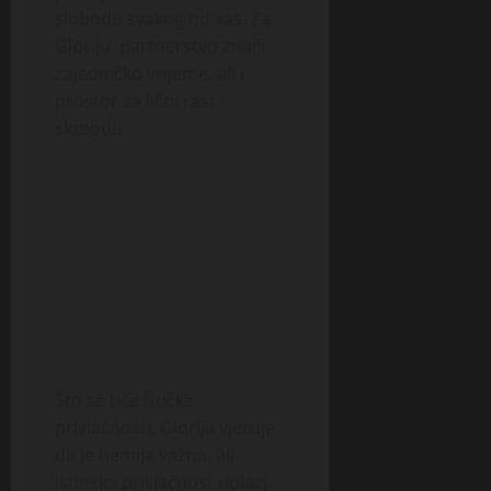
slobodu svakog od vas. Za
Gloriju, partnerstvo znači
zajedničko vrijeme, ali i
prostor za lični rast i
slobodu.
Što se tiče fizičke
privlačnosti, Glorija vjeruje
da je hemija važna, ali
istinska privlačnost dolazi