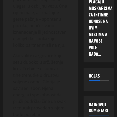
PLAĆAJU
ulagati u ozbiljnu vezu. Ona
MUŠKARCIMA
cijeni male, ali značajne
ZA INTIMNE
geste pažnje – spontanu
ODNOSE NA
poruku, neočekivano
OVIM
iznenađenje ili jednostavan
MESTIMA A
osmijeh koji pokazuje
NAJVISE
koliko partner misli na nju.
VOLE
KADA…
Ako volite razgovore koji
sežu duboko u srž, šetnje
kroz Trebinje u sumrak ili
tihe trenutke u društvu
OGLAS
voljene osobe, Glorija je
savršen izbor. Njena
energija i sposobnost da
pruži podršku čine da svaki
NAJNOVIJI
trenutak proveden s njom
KOMENTARI
bude poseban i