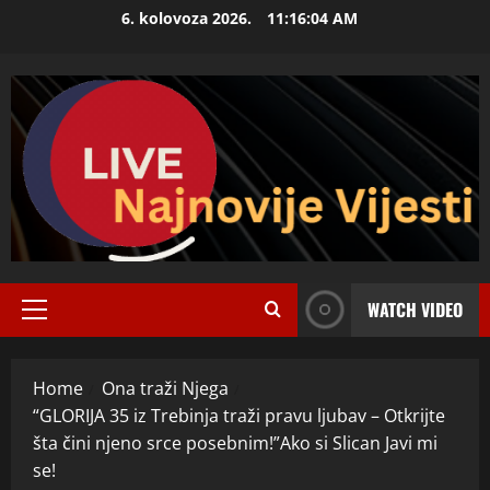
Skip
6. kolovoza 2026.
11:16:05 AM
to
content
WATCH VIDEO
Primary
Menu
Home
Ona traži Njega
“GLORIJA 35 iz Trebinja traži pravu ljubav – Otkrijte
šta čini njeno srce posebnim!”Ako si Slican Javi mi
se!