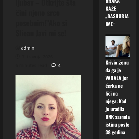
ljubav – Otkrijte šta
BRAKA
KAŽE
čini njeno srce
„DASHURIA
posebnim!”Ako si
IME“
Slican Javi mi se!
admin
7. travnja 2026.
Krivio ženu
6 minutes read
4
da ga je
VARALA jer
ćerka ne
liči na
njega: Kad
je uradila
DNK saznala
istinu posle
38 godina