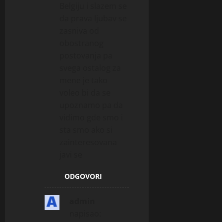
Belgiju i slazem se
da prava ljubav se
zasniva od
obostranog
postovanja pa
svega ostalog za
mene je tako
voleo bi da se
upoznamo pa da
vidimo gde smo i
sta smo ako si
zainteresovana
javi se
ODGOVORI
admin
napisao: