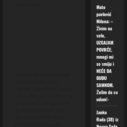
nezaboravan.
Mato
pavlović
o
Milena: –
Živim na
selu,
UZGAJAM
POVRĆE,
mnogi mi
se smiju i
NEĆE DA
Glorija traži muškarca koji
BUDU
je emocionalno zreo,
SAMNOM.
stabilan i sposoban ulagati
Želim da se
u vezu. Nije zainteresovana
udam!-
za igre moći, manipulacije
ili površne flertove. Ona
Janko
o
vjeruje da istinska veza
Rada (38) iz
počinje prijateljstvom,
Novog Sada