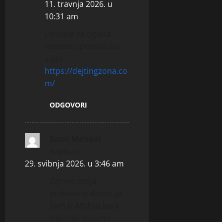
11. travnja 2026. u
10:31 am
Devojke sa oglasa
mozete upoznati na
sajtu
https://dejtingzona.co
m/
ODGOVORI
Sami Mehovi
napisao:
29. svibnja 2026. u 3:46 am
Zdravo moja
prekrasna damo. Ja
sam iz Mühlackera.
Izgledaš stvarno