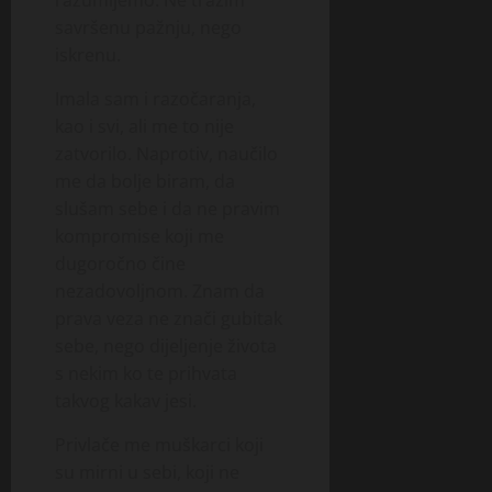
razumijemo. Ne tražim
savršenu pažnju, nego
iskrenu.
Imala sam i razočaranja,
kao i svi, ali me to nije
zatvorilo. Naprotiv, naučilo
me da bolje biram, da
slušam sebe i da ne pravim
kompromise koji me
dugoročno čine
nezadovoljnom. Znam da
prava veza ne znači gubitak
sebe, nego dijeljenje života
s nekim ko te prihvata
takvog kakav jesi.
Privlače me muškarci koji
su mirni u sebi, koji ne