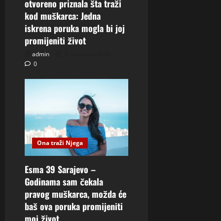
otvoreno priznala šta traži
kod muškarca: Jedna
iskrena poruka mogla bi joj
promijeniti život
admin
6. kolovoza 2026.
0
Ona traži Njega
Esma 39 Sarajevo –
Godinama sam čekala
pravog muškarca, možda će
baš ova poruka promijeniti
moj život