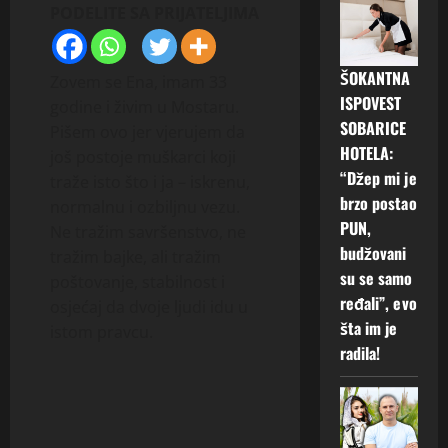
PODELITE SA PRIJATELJIMA
ŠOKANTNA
Zovem se Ena, imam 33
ISPOVEST
godine i živim u Mostaru.
SOBARICE
Pišem ovo jer vjerujem da
HOTELA:
još postoje muškarci koji
“Džep mi je
traže isto što i ja – iskrenu,
brzo postao
normalnu i ozbiljnu vezu.
PUN,
Ne tražim savršenstvo, ne
budžovani
tražim bajke, ali tražim
su se samo
poštovanje, stabilnost i
ređali”, evo
osjećaj da dvoje ljudi idu u
šta im je
istom pravcu.
radila!