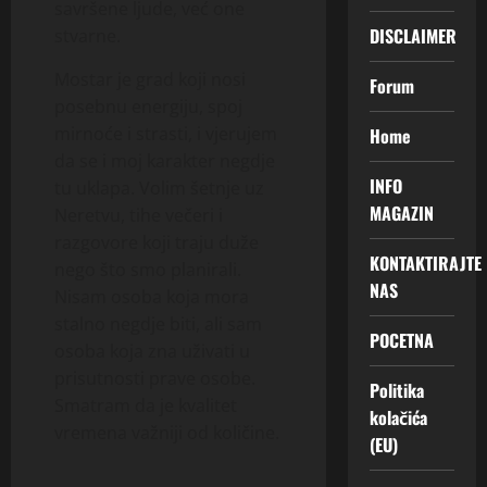
savršene ljude, već one
DISCLAIMER
stvarne.
Mostar je grad koji nosi
Forum
posebnu energiju, spoj
mirnoće i strasti, i vjerujem
Home
da se i moj karakter negdje
INFO
tu uklapa. Volim šetnje uz
MAGAZIN
Neretvu, tihe večeri i
razgovore koji traju duže
KONTAKTIRAJTE
nego što smo planirali.
NAS
Nisam osoba koja mora
stalno negdje biti, ali sam
POCETNA
osoba koja zna uživati u
prisutnosti prave osobe.
Politika
Smatram da je kvalitet
kolačića
vremena važniji od količine.
(EU)