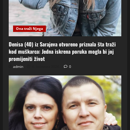
Ona traži Njega
Denisa (40) iz Sarajeva otvoreno priznala šta traži
kod muškarca: Jedna iskrena poruka mogla bi joj
promijeniti život
admin
6. kolovoza 2026.
0