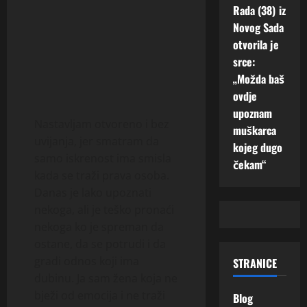
Rada (38) iz
Novog Sada
otvorila je
srce:
„Možda baš
ovdje
upoznam
Nastavljam otvoreno i bez
muškarca
uvijanja, jer smatram da
kojeg dugo
samo iskrenost ima smisla
čekam“
kada se traži prava osoba.
Danas je lako upoznati
nekoga, ali je teško pronaći
nekoga ko je spreman da
ostane, da se potrudi i da
gradi odnos koji ima
STRANICE
dubinu. Ja sam žena koja ne
bježi od emocija i ne traži
Blog