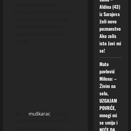
Vjerujem u dogovor,
Aldina (43)
kompromis i međusobno
iz Sarajeva
poštovanje. Smatram da
želi novo
veza treba biti mjesto
poznanstvo
sigurnosti, a ne stalne
Ako zelis
borbe.
isto Javi mi
se!
Mato
pavlović
o
Milena: –
Živim na
selu,
UZGAJAM
POVRĆE,
Ako si
muškarac
koji zna
mnogi mi
šta želi, koji je slobodan i
se smiju i
spreman na ozbiljan
NEĆE DA