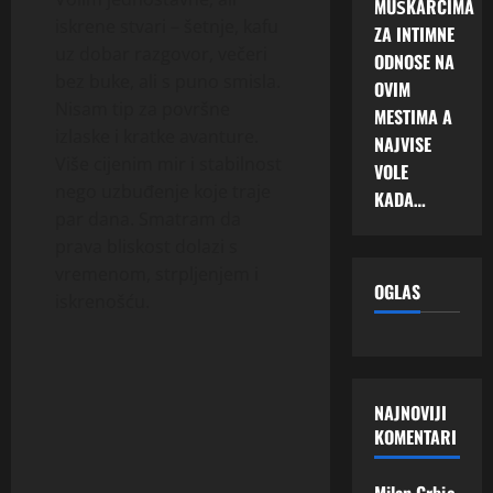
MUŠKARCIMA
iskrene stvari – šetnje, kafu
ZA INTIMNE
uz dobar razgovor, večeri
ODNOSE NA
bez buke, ali s puno smisla.
OVIM
Nisam tip za površne
MESTIMA A
izlaske i kratke avanture.
NAJVISE
Više cijenim mir i stabilnost
VOLE
nego uzbuđenje koje traje
KADA…
par dana. Smatram da
prava bliskost dolazi s
vremenom, strpljenjem i
OGLAS
iskrenošću.
NAJNOVIJI
KOMENTARI
Milan Grbic