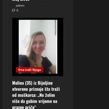
admin
6. kolovoza 2026.
0
Ona traži Njega
Melina (35) iz Bijeljine
otvoreno priznaje šta traži
od muškarca: „Ne želim
više da gubim vrijeme na
prazne priče“