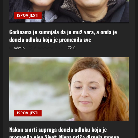
ISPOVIJESTI
Godinama je sumnjala da je muž vara, a onda je
donela odluku koja je promenila sve
admin
6. kolovoza 2026.
0
ISPOVIJESTI
Nakon smrti supruga donela odluku koja je
promenila njen život: Njena priča dirnula mnoge