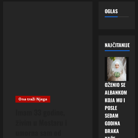
OGLAS
NAJČITANIJE
OŽENIO SE
ALBANKOM
Ona traži Njega
KOJA MU I
POSLE
Imam 33 godine,
SEDAM
živim u Mostaru i
GODINA
umorna sam od
BRAKA