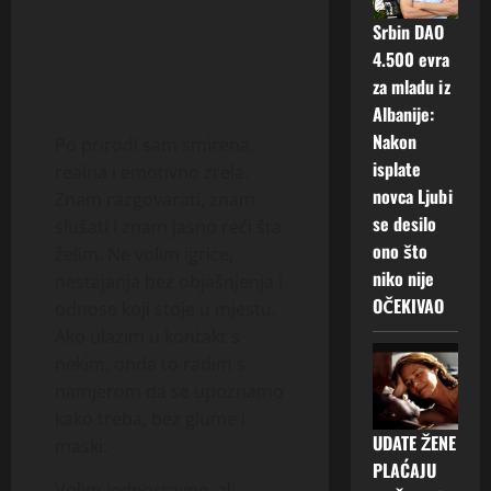
Srbin DAO
4.500 evra
za mladu iz
Albanije:
Nakon
Po prirodi sam smirena,
isplate
realna i emotivno zrela.
novca Ljubi
Znam razgovarati, znam
se desilo
slušati i znam jasno reći šta
ono što
želim. Ne volim igrice,
niko nije
nestajanja bez objašnjenja i
OČEKIVAO
odnose koji stoje u mjestu.
Ako ulazim u kontakt s
nekim, onda to radim s
namjerom da se upoznamo
kako treba, bez glume i
UDATE ŽENE
maski.
PLAĆAJU
Volim jednostavne, ali