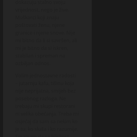
dokazuju stalno svoju
vrijednost, nego je žive.
Muškarci koji znaju
poštovati ženu, njene
granice i njene snove. Nije
mi bitno da li si savršen, ali
mi je bitno da si iskren,
stabilan i spreman na
ozbiljan odnos.
Volim jednostavne radosti
– jutarnju kafu, tišinu koja
nije neprijatna, smijeh bez
posebnog razloga. Ne
trebaju mi skupi restorani
ni velika obećanja. Treba mi
osjećaj da sam sa nekim ko
je tu, ko sluša i ko razumije.
Smatram da se bliskost