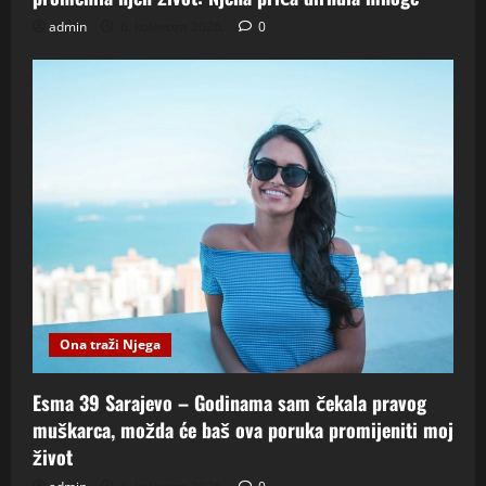
admin
6. kolovoza 2026.
0
Ona traži Njega
Esma 39 Sarajevo – Godinama sam čekala pravog
muškarca, možda će baš ova poruka promijeniti moj
život