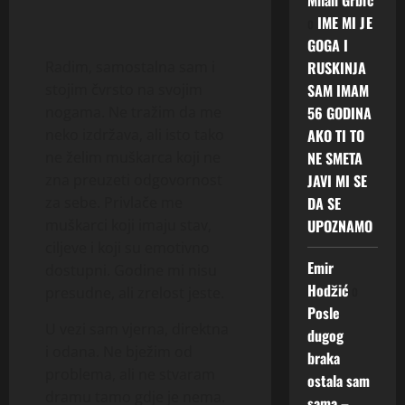
o
IME MI JE
GOGA I
RUSKINJA
Radim, samostalna sam i
SAM IMAM
stojim čvrsto na svojim
56 GODINA
nogama. Ne tražim da me
AKO TI TO
neko izdržava, ali isto tako
NE SMETA
ne želim muškarca koji ne
JAVI MI SE
zna preuzeti odgovornost
DA SE
za sebe. Privlače me
UPOZNAMO
muškarci koji imaju stav,
ciljeve i koji su emotivno
Emir
dostupni. Godine mi nisu
Hodžić
o
presudne, ali zrelost jeste.
Posle
U vezi sam vjerna, direktna
dugog
i odana. Ne bježim od
braka
problema, ali ne stvaram
ostala sam
dramu tamo gdje je nema.
sama –