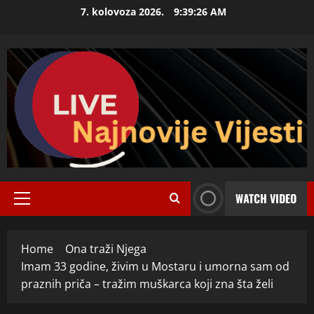
Skip
7. kolovoza 2026.
9:39:27 AM
to
content
WATCH VIDEO
Primary
Menu
Home
Ona traži Njega
Imam 33 godine, živim u Mostaru i umorna sam od
praznih priča – tražim muškarca koji zna šta želi