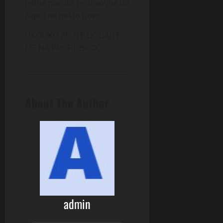
Jedna poruka je dovoljna da
započne nešto novo.
UKOLIKO ZELITE DODAJTE
ME NA PROFIL ISPOD
About The Author
admin