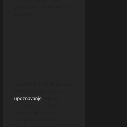
gradi malim, svakodnevnim
gestama.
Ne očekujem da se sve desi
preko noći. Vjerujem u
upoznavanje
koje ide
svojim tempom, bez
pritiska, ali s jasnom
namjerom. Ako se
upoznajemo, onda jer