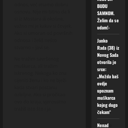
odnos, već imamo dobru
BUDU
osnovu. Nije mi bitno da li
SAMNOM.
si iz Mostara ili okoline,
Želim da se
važno mi je kakav si čovjek.
udam!-
Ako si umoran od površnih
Janko
o
odnosa i želiš nešto
Rada (38) iz
stvarno – javi se.
Novog Sada
Ne tražim savršenog
otvorila je
muškarca, ali tražim
srce:
iskrenog. Nekoga ko zna
„Možda baš
cijeniti ženu i ko ne bježi
ovdje
kada stvari postanu
upoznam
ozbiljne. Ako si pročitao
muškarca
ovo do kraja, vjerovatno
kojeg dugo
tražiš isto što i ja.
čekam“
Nenad
o