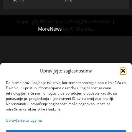
admin
6. kolovoza 2026.
0
Copyright ©Saznajemo All rights reserved.
|
MoreNews
by AF themes.
Upravljajte saglasnostima
Da bismo pružili najbolje iskustvo, koristimo tehnologije poput kolačića za
čuvanje i/ili pristup informacijama o uređaju. Saglasnost sa ovim
tehnologijama će nam omogućiti da obrađujemo podatke kao što su
ponašanje pri pregledanju ili jedinstveni ID-ovi na ovoj veb lokaciji.
Nepristanak ili povlačenje saglasnosti može negativno uticati na
određene karakteristike i funkcije.
Upravljanje uslugama