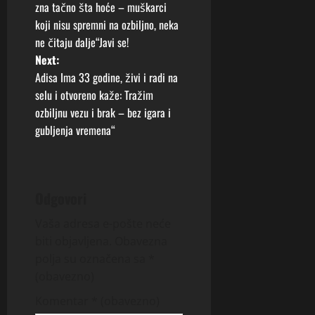
o
zna tačno šta hoće – muškarci
koji nisu spremni na ozbiljno, neka
s
ne čitaju dalje“Javi se!
t
Next:
Adisa Ima 33 godine, živi i radi na
n
selu i otvoreno kaže: Tražim
ozbiljnu vezu i brak – bez igara i
a
gubljenja vremena“
v
i
Odgovori
g
Vaša adresa e-pošte neće
a
biti objavljena.
Obavezna
polja su označena sa
*
t
(obavezno)
i
Komentar
* (obavezno)