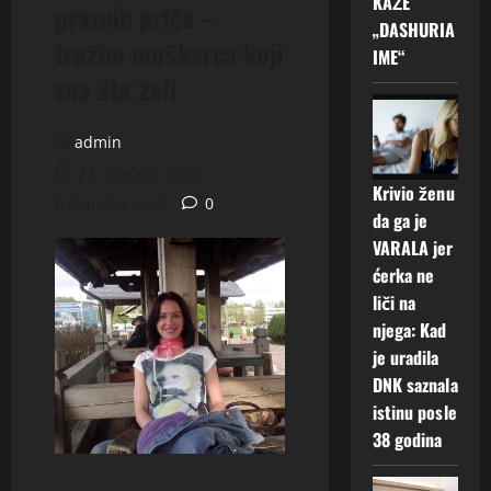
KAŽE
praznih priča –
„DASHURIA
tražim muškarca koji
IME“
zna šta želi
admin
23. siječnja 2026.
Krivio ženu
5 minutes read
0
da ga je
VARALA jer
ćerka ne
liči na
njega: Kad
je uradila
DNK saznala
istinu posle
38 godina