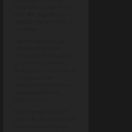
oboje želimo vidjeti kuda to
vodi. Ako razgovaramo,
onda jer postoji interes, a
ne navika.
Ako si muškarac koji je
umoran od površnih
odnosa, koji želi stabilnost,
partnerstvo i emotivnu
povezanost, onda vrijedi da
se upoznamo. Ne
obećavam savršenstvo, ali
obećavam iskrenost,
lojalnost i trud.
Možda se naše priče još
nisu srele, ali možda je baš
ovaj trenutak onaj pravi.