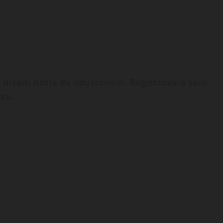
li nisam htela da odustanem. Registrovala sam
icu.