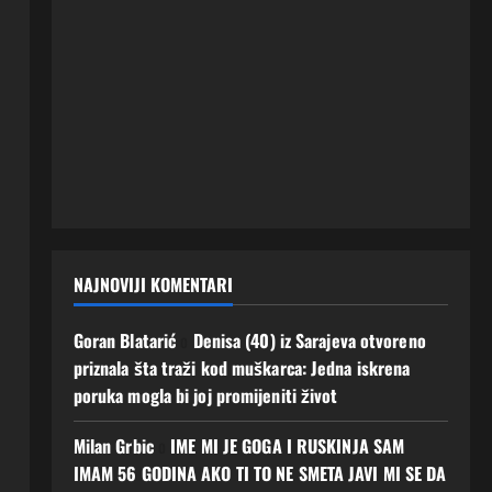
NAJNOVIJI KOMENTARI
Goran Blatarić
o
Denisa (40) iz Sarajeva otvoreno
priznala šta traži kod muškarca: Jedna iskrena
poruka mogla bi joj promijeniti život
Milan Grbic
o
IME MI JE GOGA I RUSKINJA SAM
IMAM 56 GODINA AKO TI TO NE SMETA JAVI MI SE DA