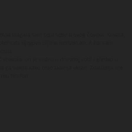
dina ulagala sam celu sebe u ovog čoveka. Kuvala,
 tolerisala njegove pijane nestašluke. A šta sam
poslu.
ć spavala, on je sedeo u dnevnoj sobi i gledao u
o ga videla kako brzo sklanja ekran. Znatiželja me
m mu telefon.