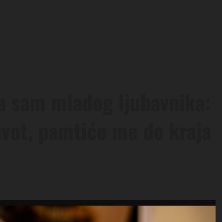
a sam mladog ljubavnika:
vot, pamtiće me do kraja