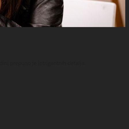
dini prepuno je intrigantnih detalja.