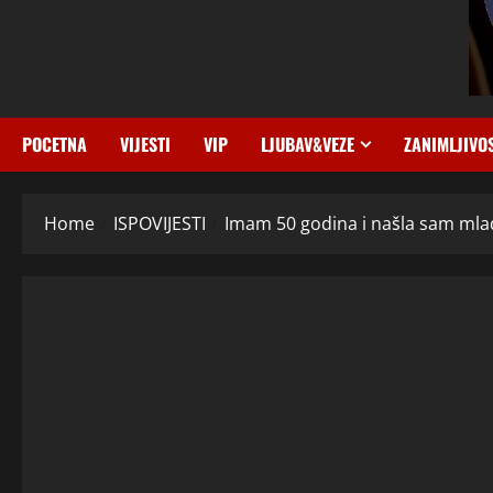
POCETNA
VIJESTI
VIP
LJUBAV&VEZE
ZANIMLJIVO
Home
ISPOVIJESTI
Imam 50 godina i našla sam mlad