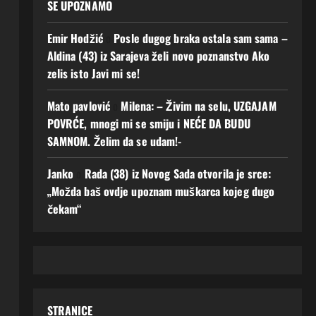
SE UPOZNAMO
Emir Hodžić
o
Posle dugog braka ostala sam sama –
Aldina (43) iz Sarajeva želi novo poznanstvo Ako
zelis isto Javi mi se!
Mato pavlović
o
Milena: – Živim na selu, UZGAJAM
POVRĆE, mnogi mi se smiju i NEĆE DA BUDU
SAMNOM. Želim da se udam!-
Janko
o
Rada (38) iz Novog Sada otvorila je srce:
„Možda baš ovdje upoznam muškarca kojeg dugo
čekam“
STRANICE