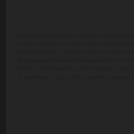
Dvadeset godina braka. Dvadeset prokletih go
čistila, rađala decu, lečila njegove prehlade i
dobila zauzvrat? Ljubavnicu koju je našao na 
Sve je počelo običnom večerom
. Deca su ve
telefon. Otišla sam da uzmem punjač i slučajn
je savladala i dok je otišao u toalet, uzela sa