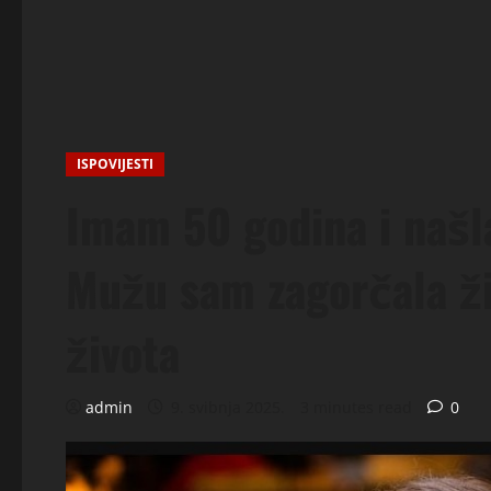
ISPOVIJESTI
Imam 50 godina i našl
Mužu sam zagorčala ži
života
admin
9. svibnja 2025.
3 minutes read
0