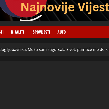
STI
RIJALITI
ISPOVIJESTI
AUTO
og ljubavnika: Mužu sam zagorčala život, pamtiće me do kr