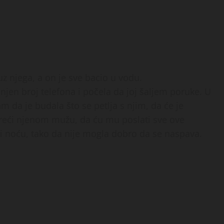
 njega, a on je sve bacio u vodu.
en broj telefona i počela da joj šaljem poruke. U
m da je budala što se petlja s njim, da će je
 reći njenom mužu, da ću mu poslati sve ove
 i noću, tako da nije mogla dobro da se naspava.