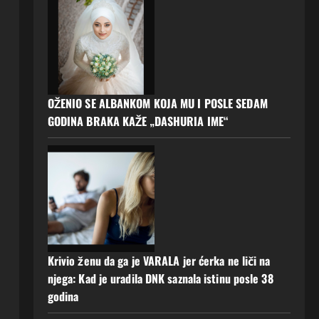
OŽENIO SE ALBANKOM KOJA MU I POSLE SEDAM
GODINA BRAKA KAŽE „DASHURIA IME“
Krivio ženu da ga je VARALA jer ćerka ne liči na
njega: Kad je uradila DNK saznala istinu posle 38
godina