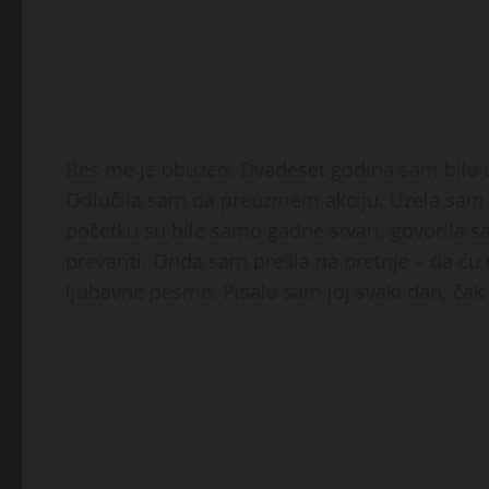
Bes me je obuzeo. Dvadeset godina sam bila uz
Odlučila sam da preuzmem akciju. Uzela sam nj
početku su bile samo gadne stvari, govorila sa
prevariti. Onda sam prešla na pretnje – da ću
ljubavne pesme. Pisala sam joj svaki dan, čak