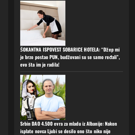
ŠOKANTNA ISPOVEST SOBARICE HOTELA: “Džep mi
je brzo postao PUN, budžovani su se samo ređali”,
evo šta im je radila!
Srbin DAO 4.500 evra za mladu iz Albanije: Nakon
isplate novca Ljubi se desilo ono što niko nije