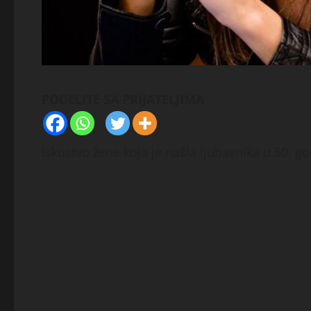
PODELITE SA PRIJATELJIMA
Iskustvo žene koja je našla ljubavnika u 50. go