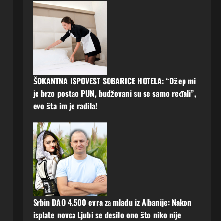
ŠOKANTNA ISPOVEST SOBARICE HOTELA: “Džep mi
je brzo postao PUN, budžovani su se samo ređali”,
evo šta im je radila!
Srbin DAO 4.500 evra za mladu iz Albanije: Nakon
isplate novca Ljubi se desilo ono što niko nije