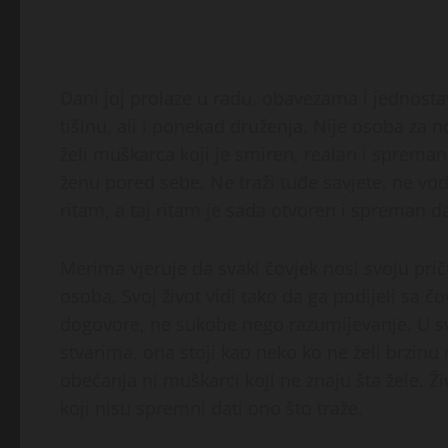
Dani joj prolaze u radu, obavezama i jednostav
tišinu, ali i ponekad druženja. Nije osoba za 
želi muškarca koji je smiren, realan i sprema
ženu pored sebe. Ne traži tuđe savjete, ne vodi
ritam, a taj ritam je sada otvoren i spreman 
Merima vjeruje da svaki čovjek nosi svoju prič
osoba. Svoj život vidi tako da ga podijeli sa 
dogovore, ne sukobe nego razumijevanje. U svi
stvarima, ona stoji kao neko ko ne želi brzinu 
obećanja ni muškarci koji ne znaju šta žele. Ži
koji nisu spremni dati ono što traže.