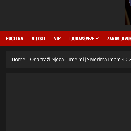
POCETNA
VIJESTI
VIP
LJUBAV&VEZE
ZANIMLJIVO
Home
Ona traži Njega
Ime mi je Merima Imam 40 Go