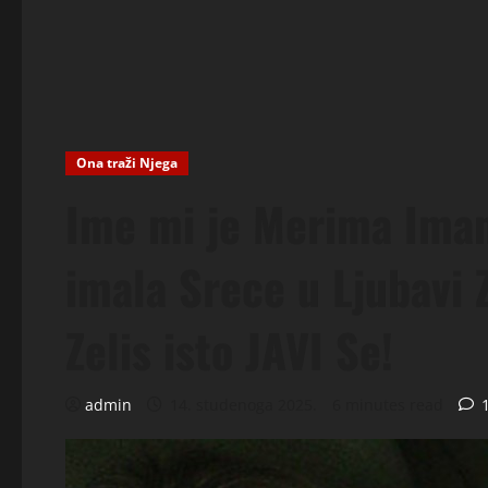
Ona traži Njega
Ime mi je Merima Ima
imala Srece u Ljubavi
Zelis isto JAVI Se!
admin
14. studenoga 2025.
6 minutes read