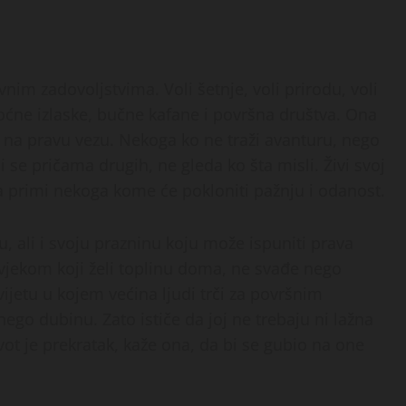
nim zadovoljstvima. Voli šetnje, voli prirodu, voli
noćne izlaske, bučne kafane i površna društva. Ona
n na pravu vezu. Nekoga ko ne traži avanturu, nego
 se pričama drugih, ne gleda ko šta misli. Živi svoj
da primi nekoga kome će pokloniti pažnju i odanost.
u, ali i svoju prazninu koju može ispuniti prava
čovjekom koji želi toplinu doma, ne svađe nego
jetu u kojem većina ljudi trči za površnim
nego dubinu. Zato ističe da joj ne trebaju ni lažna
vot je prekratak, kaže ona, da bi se gubio na one