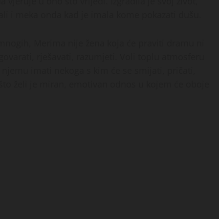
a vjeruje u ono što vrijedi. Izgradila je svoj život,
 ali i meka onda kad je imala kome pokazati dušu.
 mnogih, Merima nije žena koja će praviti dramu ni
govarati, rješavati, razumjeti. Voli toplu atmosferu
u njemu imati nekoga s kim će se smijati, pričati,
 što želi je miran, emotivan odnos u kojem će oboje