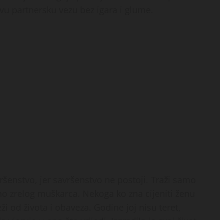
avu partnersku vezu bez igara i glume.
ršenstvo, jer savršenstvo ne postoji. Traži samo
no zrelog muškarca. Nekoga ko zna cijeniti ženu
ži od života i obaveza. Godine joj nisu teret,