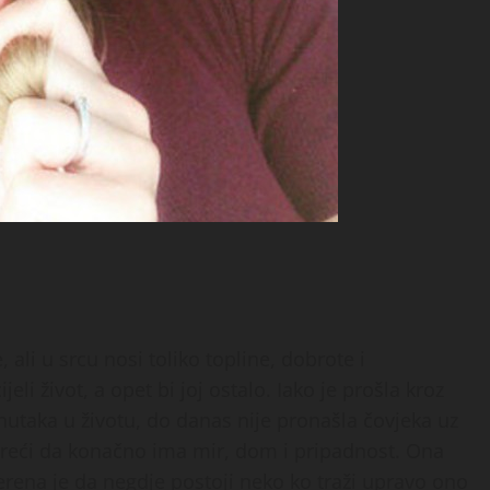
 ali u srcu nosi toliko topline, dobrote i
jeli život, a opet bi joj ostalo. Iako je prošla kroz
nutaka u životu, do danas nije pronašla čovjeka uz
 i reći da konačno ima mir, dom i pripadnost. Ona
vjerena je da negdje postoji neko ko traži upravo ono