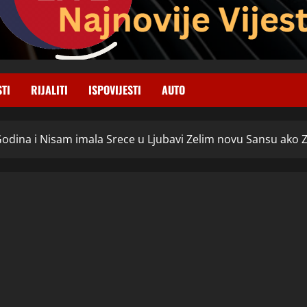
STI
RIJALITI
ISPOVIJESTI
AUTO
dina i Nisam imala Srece u Ljubavi Zelim novu Sansu ako Zel