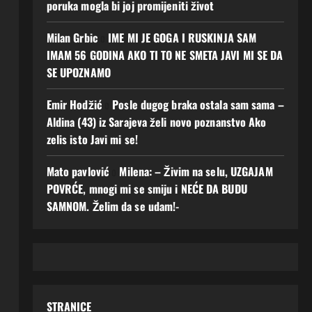
poruka mogla bi joj promijeniti život
Milan Grbic
o
IME MI JE GOGA I RUSKINJA SAM
IMAM 56 GODINA AKO TI TO NE SMETA JAVI MI SE DA
SE UPOZNAMO
Emir Hodžić
o
Posle dugog braka ostala sam sama –
Aldina (43) iz Sarajeva želi novo poznanstvo Ako
zelis isto Javi mi se!
Mato pavlović
o
Milena: – Živim na selu, UZGAJAM
POVRĆE, mnogi mi se smiju i NEĆE DA BUDU
SAMNOM. Želim da se udam!-
STRANICE