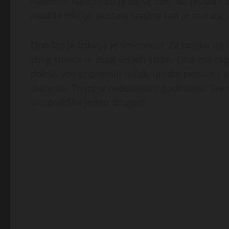
naprotiv, naučile su je da se bori, da prašta i d
naučila lekcije, postala snažna kad je morala,
Ono što je izdvaja je smirenost. Za razliku od
zbog sitnica ni zbog velikih stvari. Ona zna raz
doma, voli pripremiti ručak, urediti prostor i 
planirati. To joj je nedostajalo godinama. Sve
biti podrška jedno drugom.