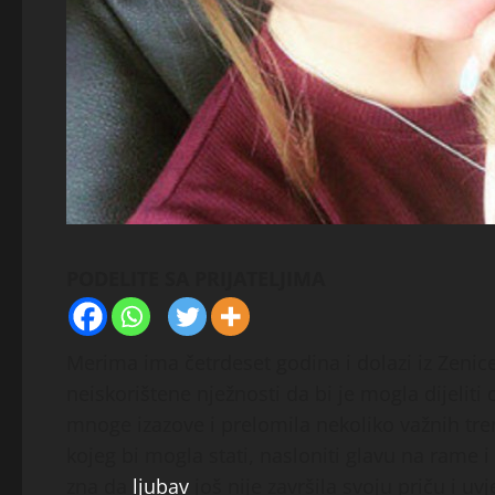
PODELITE SA PRIJATELJIMA
Merima ima četrdeset godina i dolazi iz Zenice,
neiskorištene nježnosti da bi je mogla dijeliti ci
mnoge izazove i prelomila nekoliko važnih tre
kojeg bi mogla stati, nasloniti glavu na rame
zna da
ljubav
još nije završila svoju priču i u