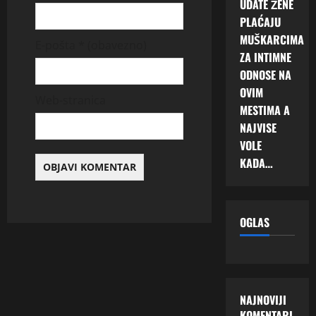
UDATE ŽENE
PLAĆAJU
MUŠKARCIMA
E-pošta
* (obavezno)
ZA INTIMNE
ODNOSE NA
OVIM
Web-stranica
MESTIMA A
NAJVISE
VOLE
KADA…
OGLAS
NAJNOVIJI
KOMENTARI