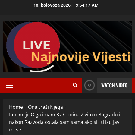
Skip
10. kolovoza 2026.
9:54:18 AM
to
content
WATCH VIDEO
Primary
Menu
Home
Ona traži Njega
Ime mi je Olga imam 37 Godina Zivim u Bogradu i
nakon Razvoda ostala sam sama ako si i ti isti Javi
mi se