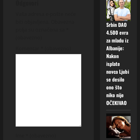
Odgovori
a
Vaša adresa e-pošte neće
v
biti objavljena.
Obavezna
Srbin DAO
polja su označena sa
*
i
4.500 evra
(obavezno)
za mladu iz
g
Albanije:
Komentar
* (obavezno)
Nakon
a
isplate
t
novca Ljubi
se desilo
i
ono što
niko nije
o
OČEKIVAO
n
Ime
* (obavezno)