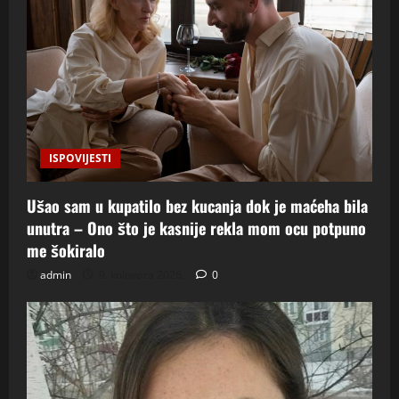
ISPOVIJESTI
Ušao sam u kupatilo bez kucanja dok je maćeha bila
unutra – Ono što je kasnije rekla mom ocu potpuno
me šokiralo
admin
9. kolovoza 2026.
0