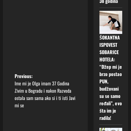
38 godina
ŠOKANTNA
ISPOVEST
SOBARICE
HOTELA:
“Džep mi je
brzo postao
P
Previous:
PUN,
Ime mi je Olga imam 37 Godina
o
budžovani
Zivim u Bogradu i nakon Razvoda
su se samo
ostala sam sama ako si i ti isti Javi
s
ređali”, evo
mi se
šta im je
t
radila!
n