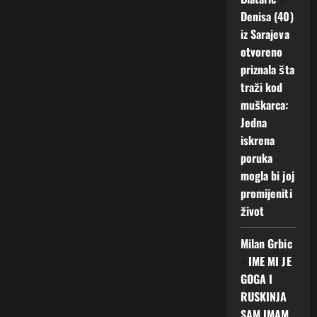
Denisa (40)
iz Sarajeva
otvoreno
priznala šta
traži kod
muškarca:
Jedna
iskrena
poruka
mogla bi joj
promijeniti
život
Milan Grbic
o
IME MI JE
GOGA I
RUSKINJA
SAM IMAM