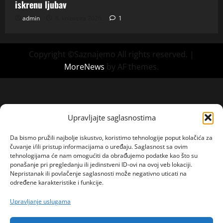
iskrenu ljubav
admin
8. kolovoza 2026.
1
Copyright ©Saznajemo All rights reserved.
|
MoreNews
by AF themes.
Upravljajte saglasnostima
Da bismo pružili najbolje iskustvo, koristimo tehnologije poput kolačića za
čuvanje i/ili pristup informacijama o uređaju. Saglasnost sa ovim
tehnologijama će nam omogućiti da obrađujemo podatke kao što su
ponašanje pri pregledanju ili jedinstveni ID-ovi na ovoj veb lokaciji.
Nepristanak ili povlačenje saglasnosti može negativno uticati na
određene karakteristike i funkcije.
Upravljanje uslugama