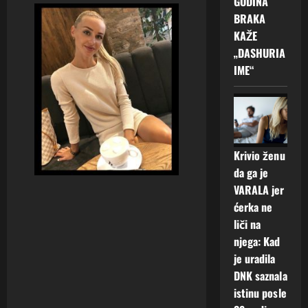
GODINA
BRAKA
KAŽE
„DASHURIA
IME“
Krivio ženu
da ga je
VARALA jer
ćerka ne
liči na
njega: Kad
je uradila
DNK saznala
istinu posle