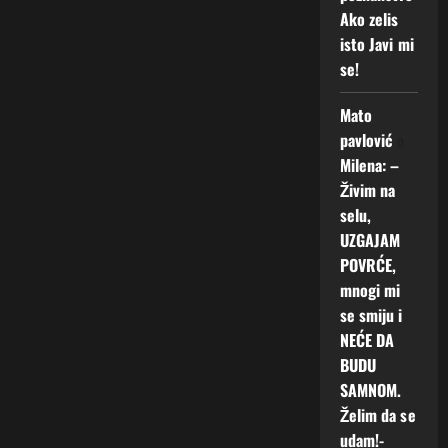
Ako zelis
isto Javi mi
se!
Mato
pavlović
o
Milena: –
Živim na
selu,
UZGAJAM
POVRĆE,
mnogi mi
se smiju i
NEĆE DA
BUDU
SAMNOM.
Želim da se
udam!-