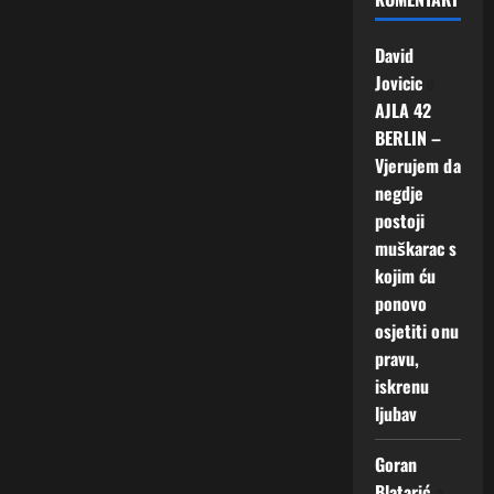
David
Jovicic
o
AJLA 42
BERLIN –
Vjerujem da
negdje
postoji
muškarac s
kojim ću
ponovo
osjetiti onu
pravu,
iskrenu
ljubav
Goran
Blatarić
o