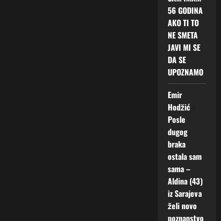
56 GODINA
AKO TI TO
NE SMETA
JAVI MI SE
DA SE
UPOZNAMO
Emir
Hodžić
o
Posle
dugog
braka
ostala sam
sama –
Aldina (43)
iz Sarajeva
želi novo
poznanstvo