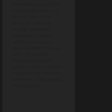
ravnoteža u životu. Volim
da dan počne mirno – uz
jutarnju kafu i kratku
šetnju, jer to mi daje
energiju i pozitivnu
perspektivu. Takođe,
uživam u planiranju
aktivnosti tokom dana, ali
volim i spontanost.
Vjerujem da su male
avanture, izleti i iznenadni
trenuci oni koji čine život
zanimljivim i daju posebnu
čar svakoj vezi.