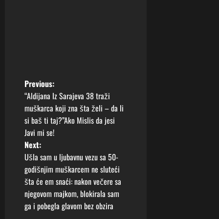
P
Previous:
“Aldijana Iz Sarajeva 38 traži
o
muškarca koji zna šta želi – da li
si baš ti taj?”Ako Mislis da jesi
s
Javi mi se!
t
Next:
Ušla sam u ljubavnu vezu sa 50-
n
godišnjim muškarcem ne sluteći
šta će em snaći: nakon večere sa
a
njegovom majkom, blokirala sam
v
ga i pobegla glavom bez obzira