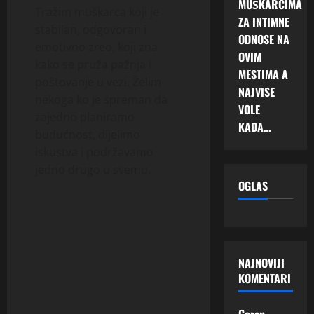
MUŠKARCIMA
Tražim muškarca koji je
ZA INTIMNE
stabilan, odgovoran i
ODNOSE NA
emotivno zreo, koji zna
OVIM
kako se pruža pažnja i
MESTIMA A
poštovanje u vezi. Želim
NAJVISE
nekoga ko je spreman da
VOLE
zajedno planiramo
KADA…
budućnost, dijelimo
iskustva i podržavamo
jedno drugo u svemu.
OGLAS
NAJNOVIJI
KOMENTARI
Goran