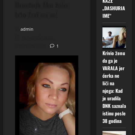
KAŽE
Druzenje Ako zelis
„DASHURIA
Isto Javi mi se!
IME“
admin
18. veljače 2026.
6 minutes read
1
Krivio ženu
da ga je
VARALA jer
ćerka ne
liči na
njega: Kad
je uradila
DNK saznala
istinu posle
38 godina