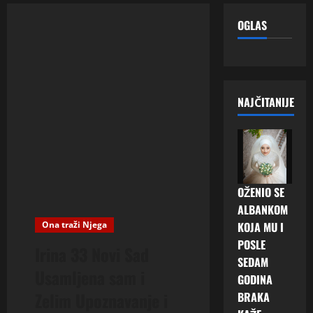
OGLAS
NAJČITANIJE
OŽENIO SE
ALBANKOM
Ona traži Njega
KOJA MU I
POSLE
Irina 33 Novi Sad
SEDAM
Usamljena sam i
GODINA
Zelim Upoznavanje i
BRAKA