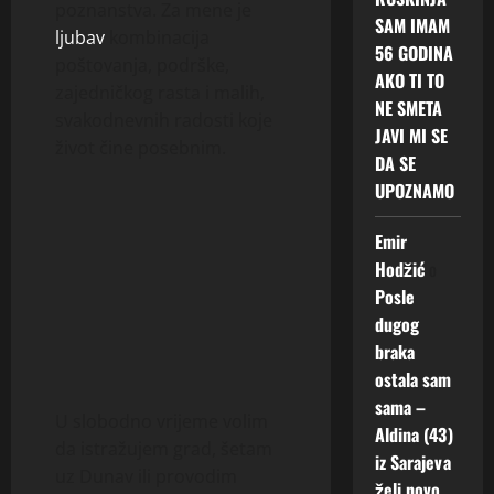
poznanstva. Za mene je
SAM IMAM
ljubav
kombinacija
56 GODINA
poštovanja, podrške,
AKO TI TO
zajedničkog rasta i malih,
NE SMETA
svakodnevnih radosti koje
JAVI MI SE
život čine posebnim.
DA SE
UPOZNAMO
Emir
Hodžić
o
Posle
dugog
braka
ostala sam
sama –
U slobodno vrijeme volim
Aldina (43)
da istražujem grad, šetam
iz Sarajeva
uz Dunav ili provodim
želi novo