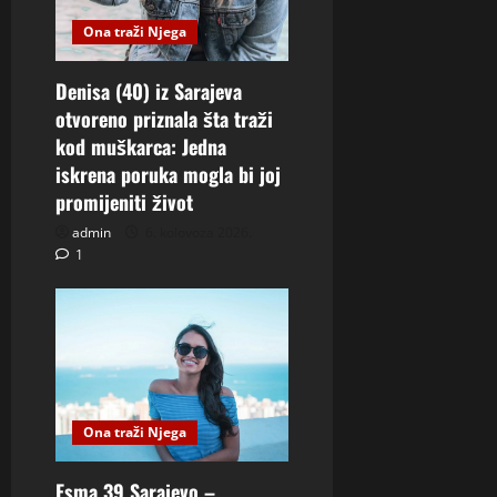
Ona traži Njega
Denisa (40) iz Sarajeva
otvoreno priznala šta traži
kod muškarca: Jedna
iskrena poruka mogla bi joj
promijeniti život
admin
6. kolovoza 2026.
1
Ona traži Njega
Esma 39 Sarajevo –