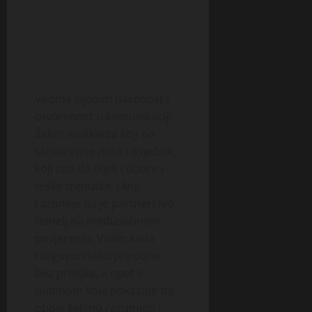
Veoma cijenim iskrenost i
otvorenost u komunikaciji.
Želim muškarca koji ne
skriva svoje misli i osjećaje,
koji zna da dijeli i dobre i
teške trenutke, i koji
razumije da je partnerstvo
temelj na međusobnom
povjerenju. Volim kada
razgovori teku prirodno,
bez pritiska, a opet s
dubinom koja pokazuje da
oboje želimo razumjeti i