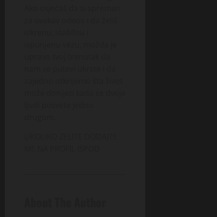
Ako osjećaš da si spreman
za ovakav odnos i da želiš
iskrenu, stabilnu i
ispunjenu vezu, možda je
upravo tvoj trenutak da
nam se putevi ukrste i da
zajedno otkrijemo šta život
može donijeti kada se dvoje
ljudi posvete jedno
drugom.
UKOLIKO ZELITE DODAJTE
ME NA PROFIL ISPOD
About The Author