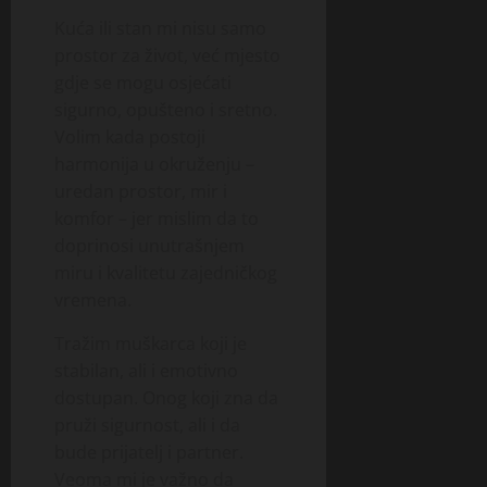
Kuća ili stan mi nisu samo
prostor za život, već mjesto
gdje se mogu osjećati
sigurno, opušteno i sretno.
Volim kada postoji
harmonija u okruženju –
uredan prostor, mir i
komfor – jer mislim da to
doprinosi unutrašnjem
miru i kvalitetu zajedničkog
vremena.
Tražim muškarca koji je
stabilan, ali i emotivno
dostupan. Onog koji zna da
pruži sigurnost, ali i da
bude prijatelj i partner.
Veoma mi je važno da