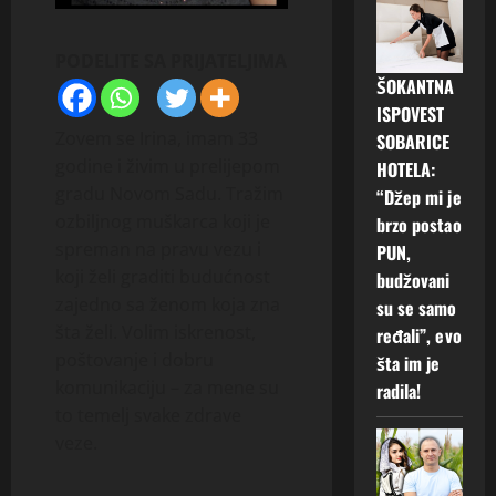
PODELITE SA PRIJATELJIMA
ŠOKANTNA
ISPOVEST
Zovem se Irina, imam 33
SOBARICE
godine i živim u prelijepom
HOTELA:
gradu Novom Sadu. Tražim
“Džep mi je
ozbiljnog muškarca koji je
brzo postao
spreman na pravu vezu i
PUN,
koji želi graditi budućnost
budžovani
zajedno sa ženom koja zna
su se samo
šta želi. Volim iskrenost,
ređali”, evo
poštovanje i dobru
šta im je
komunikaciju – za mene su
radila!
to temelj svake zdrave
veze.