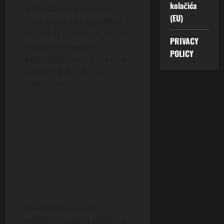
kolačića
jednostavno prisutnost
(EU)
kada je potrebna podrška.
Mislim da su te male stvari
PRIVACY
koje svakodnevno
POLICY
pokazujemo ono što zaista
održava ljubav živom i
iskrenom.
Takođe, za mene su
vrijednosti poput poštenja,