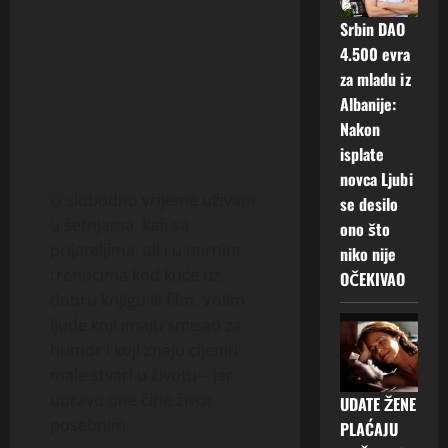
Srbin DAO
4.500 evra
za mladu iz
Albanije:
Nakon
isplate
novca Ljubi
U slobodno vrijeme uživam
se desilo
u šetnjama, kafi sa
ono što
prijateljima, ali i u mirnim
niko nije
trenucima kod kuće uz
OČEKIVAO
dobru knjigu ili film. Volim
ljude koji imaju smisao za
humor i koji znaju cijeniti
male stvari u životu – jer
upravo one čine život
UDATE ŽENE
posebnim.
PLAĆAJU