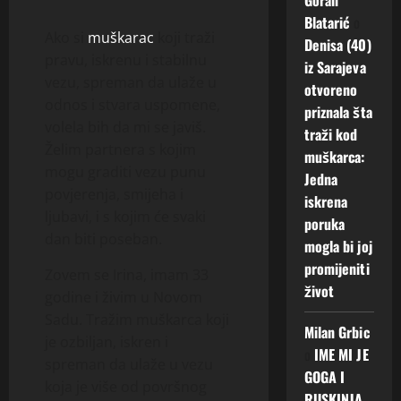
Blatarić
o
Ako si
muškarac
koji traži
Denisa (40)
pravu, iskrenu i stabilnu
iz Sarajeva
vezu, spreman da ulaže u
otvoreno
odnos i stvara uspomene,
priznala šta
volela bih da mi se javiš.
traži kod
Želim partnera s kojim
muškarca:
mogu graditi vezu punu
Jedna
povjerenja, smijeha i
iskrena
ljubavi, i s kojim će svaki
poruka
dan biti poseban.
mogla bi joj
promijeniti
Zovem se Irina, imam 33
život
godine i živim u Novom
Sadu. Tražim muškarca koji
Milan Grbic
je ozbiljan, iskren i
o
IME MI JE
spreman da ulaže u vezu
GOGA I
koja je više od površnog
RUSKINJA