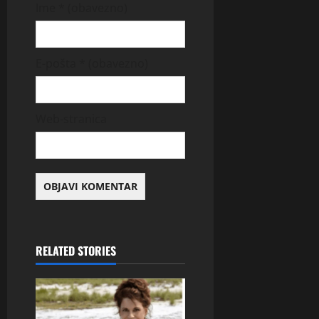
Ime
* (obavezno)
E-pošta
* (obavezno)
Web-stranica
RELATED STORIES