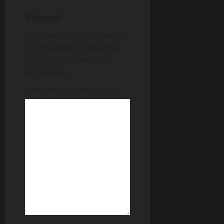
Odgovori
Vaša adresa e-pošte neće
biti objavljena.
Obavezna
polja su označena sa
*
(obavezno)
Komentar
* (obavezno)