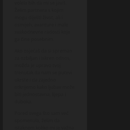
volela bih da mi se javiš.
Želim partnera s kojim
mogu dijeliti život, ali i
osmijeh, avanture i male
svakodnevne radosti koje
ga čine posebnim.
Ako osjećaš da si spreman
za ozbiljan i iskren odnos,
možda je upravo tvoj
trenutak da nam se putevi
ukrste i da zajedno
otkrijemo kako ljubav može
biti jednostavna, lijepa i
duboka.
Pored svega što sam već
spomenula, želim da
istaknem koliko mi je važna