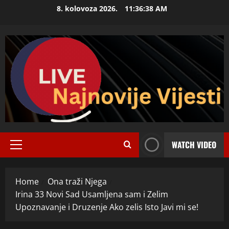
Skip
8. kolovoza 2026.
11:36:39 AM
to
content
WATCH VIDEO
Primary
Menu
Home
Ona traži Njega
Irina 33 Novi Sad Usamljena sam i Zelim
Upoznavanje i Druzenje Ako zelis Isto Javi mi se!