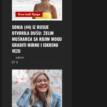
Ona traži Njega
SONJA (44) IZ RUSIJE
OTVORILA DUŠU: ŽELIM
MUŠKARCA SA KOJIM MOGU
GRADITI MIRNU I ISKRENU
VEZU
admin
7. kolovoza 2026.
0