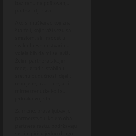
baziranu na poštovanju,
podršci i ljubavi.
Ako si muškarac koji zna
šta želi, koji traži vezu sa
smislom, ali i radost u
svakodnevnim stvarima,
volela bih da mi se javiš.
Želim partnera s kojim
mogu graditi stabilnu i
sretnu budućnost, dijeliti
osmijehe, avanture, ali i
mirne trenutke koji su
jednako vrijedni.
Za mene, prava ljubav je
partnerstvo u kojem oba
partnera rastu, podržavaju
se i inspirišu jedno drugo.