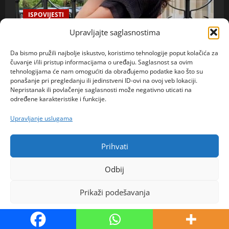
ISPOVIJESTI
Upravljajte saglasnostima
Zovu je „razaračica brakova“, ali ona tvrdi da
zapravo pomaže parovima: Njena neobična životna
Da bismo pružili najbolje iskustvo, koristimo tehnologije poput kolačića za
čuvanje i/ili pristup informacijama o uređaju. Saglasnost sa ovim
priča izazvala brojne reakcije
tehnologijama će nam omogućiti da obrađujemo podatke kao što su
ponašanje pri pregledanju ili jedinstveni ID-ovi na ovoj veb lokaciji.
admin
8. kolovoza 2026.
0
Nepristanak ili povlačenje saglasnosti može negativno uticati na
određene karakteristike i funkcije.
Upravljanje uslugama
Prihvati
Odbij
Prikaži podešavanja
Politika kolačića
ISPOVIJESTI