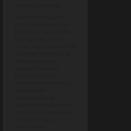
podržati jedno drugo.
Takođe, važno mi je da
partner ima svoje hobije i
interese, jer vjerujem da su
ljudi koji njeguju svoje
strasti i dalje autonomni, ali
i zanimljivi. Volim kada se
može razgovarati o
knjigama, filmovima,
putovanjima ili čak
svakodnevnim sitnicama –
od kulinarskih
eksperimenata do
spontanih ideja za vikend
izlete. Život je bogatiji kada
se dijele iskustva i
interesovanja.