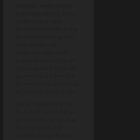
odanosti i međusobnog
poštovanja ključne. Želim
muškarca koji cijeni
porodicu i prijatelje, koji je
spreman zajedno graditi
život temeljen na
povjerenju, sigurnosti i
ljubavi. Veza za mene nije
samo zajednički život, već i
partnerstvo u kojem oba
partnera rastu, podržavaju
se i inspirišu jedno drugo.
Ako si muškarac koji zna
šta želi, ko traži stabilnu i
iskrenu vezu i spreman je
da gradi odnos pun
smijeha, pažnje i ljubavi,