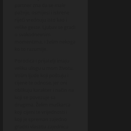
partner zna da se male
pažnje, osmijesi i iskrene
riječi vrednuju isto kao i
velike geste. Ljubav se gradi
u svakodnevnim
momentima, i želim nekoga
ko to razumije.
Porodica i prijatelji imaju
veliku ulogu u mom životu.
Volim ljude koji poštuju i
cijene te odnose, jer oni
oblikuju karakter i način na
koji se povezuje sa
drugima. Želim muškarca
koji cijeni te vrijednosti i
koji je spreman zajedno
graditi vlastitu zajednicu