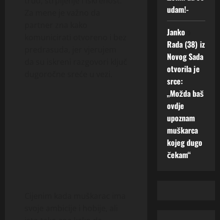
trud, strpljenje i iskrenost.
udam!-
Za mene je važno da
partner zna kako
Janko
o
komunicirati otvoreno i bez
Rada (38) iz
predrasuda, jer vjerujem
Novog Sada
da su iskreni razgovori ključ
otvorila je
dugoročne sreće u vezi.
srce:
„Možda baš
ovdje
upoznam
muškarca
kojeg dugo
čekam“
Cijenim kada muškarac ima
svoje ambicije i hobije, ali