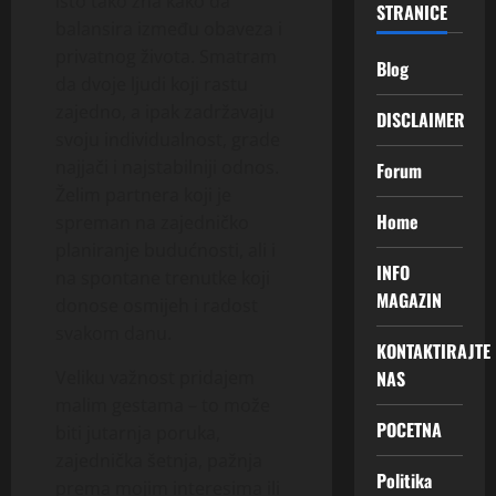
isto tako zna kako da
STRANICE
balansira između obaveza i
privatnog života. Smatram
Blog
da dvoje ljudi koji rastu
zajedno, a ipak zadržavaju
DISCLAIMER
svoju individualnost, grade
najjači i najstabilniji odnos.
Forum
Želim partnera koji je
Home
spreman na zajedničko
planiranje budućnosti, ali i
INFO
na spontane trenutke koji
MAGAZIN
donose osmijeh i radost
svakom danu.
KONTAKTIRAJTE
NAS
Veliku važnost pridajem
malim gestama – to može
POCETNA
biti jutarnja poruka,
zajednička šetnja, pažnja
Politika
prema mojim interesima ili