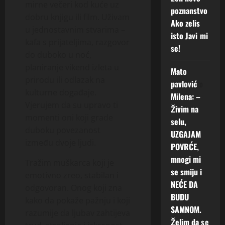
mirne večeri kod kuće uz
poznanstvo
dobru knjigu ili film. Uživam
Ako zelis
u jednostavnim stvarima –
isto Javi mi
kafa s prijateljima, razgovor
se!
do duboko u noć,
planiranje vikend izleta u
Mato
prirodu ili odlazak na
pavlović
o
kulturne događaje.
Milena: –
Vjerujem da su upravo ti
Živim na
momenti oni koji grade
selu,
duboku povezanost
UZGAJAM
između dvoje ljudi.
POVRĆE,
mnogi mi
Tražim muškarca koji je
se smiju i
emotivno zreo, stabilan i
NEĆE DA
odgovoran. Onog koji zna
BUDU
kako da pokaže pažnju i koji
SAMNOM.
razumije da ljubav zahtijeva
Želim da se