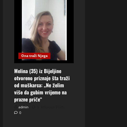
Ona traži Njega
Melina (35) iz Bijeljine
otvoreno priznaje šta traži
od muškarca: „Ne želim
više da gubim vrijeme na
prazne priče“
admin
5. kolovoza 2026.
0