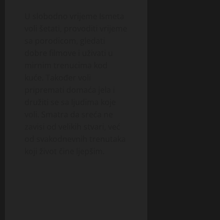
U slobodno vrijeme Ismeta
voli šetati, provoditi vrijeme
sa porodicom, gledati
dobre filmove i uživati u
mirnim trenucima kod
kuće. Također voli
pripremati domaća jela i
družiti se sa ljudima koje
voli. Smatra da sreća ne
zavisi od velikih stvari, već
od svakodnevnih trenutaka
koji život čine ljepšim.