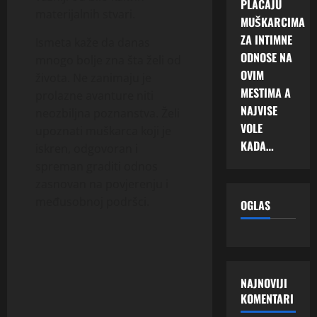
PLAĆAJU
materijalnih stvari.
MUŠKARCIMA
ZA INTIMNE
Ismeta kaže da danas
ODNOSE NA
mnogo bolje zna šta želi od
OVIM
života. Ne zanimaju je
MESTIMA A
prolazne avanture niti
NAJVISE
neozbiljna poznanstva. Želi
VOLE
upoznati muškarca koji je
KADA…
iskren, odgovoran i
spreman graditi odnos
zasnovan na povjerenju i
međusobnoj podršci.
OGLAS
NAJNOVIJI
KOMENTARI