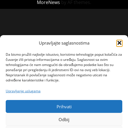
MoreNews
by AF themes.
Upravljajte saglasnostima
Da bismo pružili najbolje iskustvo, koristimo tehnologije poput kolačića za
čuvanje i/ili pristup informacijama o uređaju. Saglasnost sa ovim
tehnologijama će nam omogućiti da obrađujemo podatke kao što su
ponašanje pri pregledanju ili jedinstveni ID-ovi na ovoj veb lokaciji.
Nepristanak ili povlačenje saglasnosti može negativno uticati na
određene karakteristike i funkcije.
Upravljanje uslugama
Prihvati
Odbij