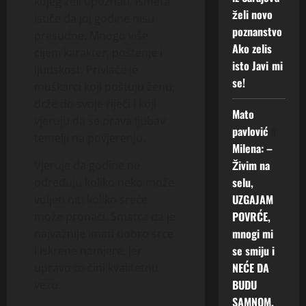
kojeg želi upoznati, Ismeta
želi novo
ističe da joj godine nisu
poznanstvo
presudne. Mnogo više
Ako zelis
cijeni karakter, poštenje i
isto Javi mi
ljudskost. Privlače je
se!
muškarci koji poštuju ženu,
drže do svoje riječi i koji
Mato
vjeruju da se prava ljubav
pavlović
o
temelji na povjerenju.
Milena: –
Živim na
Vjeruje da godine ne
selu,
određuju koliko neko može
UZGAJAM
voljeti niti koliko sreće
POVRĆE,
može pronaći. Smatra da je
mnogi mi
najvažnije imati dobro srce
se smiju i
i iskrene namjere, jer
NEĆE DA
upravo to čini kvalitetnu
BUDU
vezu.
SAMNOM.