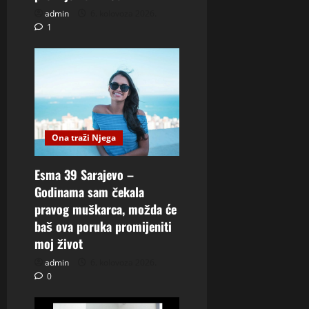
admin
6. kolovoza 2026.
1
Ona traži Njega
Esma 39 Sarajevo –
Godinama sam čekala
pravog muškarca, možda će
baš ova poruka promijeniti
moj život
admin
6. kolovoza 2026.
0