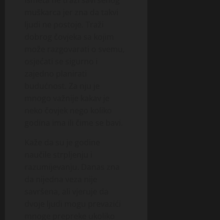
muškarca jer zna da takvi
ljudi ne postoje. Traži
dobrog čovjeka sa kojim
može razgovarati o svemu,
osjećati se sigurno i
zajedno planirati
budućnost. Za nju je
mnogo važnije kakav je
neko čovjek nego koliko
godina ima ili čime se bavi.
Kaže da su je godine
naučile strpljenju i
razumijevanju. Danas zna
da nijedna veza nije
savršena, ali vjeruje da
dvoje ljudi mogu prevazići
mnoge prepreke ukoliko