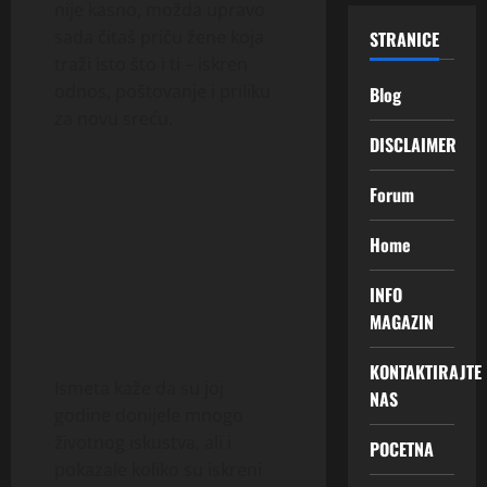
nije kasno, možda upravo
sada čitaš priču žene koja
STRANICE
traži isto što i ti – iskren
odnos, poštovanje i priliku
Blog
za novu sreću.
DISCLAIMER
Forum
Home
INFO
MAGAZIN
KONTAKTIRAJTE
Ismeta kaže da su joj
NAS
godine donijele mnogo
životnog iskustva, ali i
POCETNA
pokazale koliko su iskreni