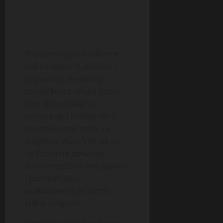
Posebno cijeni muškarce
koji su kulturni, pošteni i
odgovorni. Privlače je
osobe koje poštuju ženu i
koje znaju koliko su
povjerenje i međusobno
razumijevanje važni za
uspješnu vezu. Vjeruje da
se ljubav ne pokazuje
velikim riječima, već djelima
i pažnjom koju
svakodnevno pružamo
jedno drugom.
Ismeta ne traži savršenog