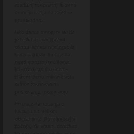
među njima postoji iskrena
emocija i želja da zajedno
grade odnos.
Iako danas mnogi misle da
je teško pronaći pravu
osobu, Ismeta nije izgubila
vjeru u ljubav. Vjeruje da
negdje postoji muškarac
koji traži isto što i ona –
iskrenu ženu, miran život i
odnos zasnovan na
poštovanju i povjerenju.
Priznaje da ne sanja o
luksuzu niti velikim
obećanjima. Dovoljni su joj
pažnja, iskrenost i osoba sa
kojom će moći dijeliti lijepe