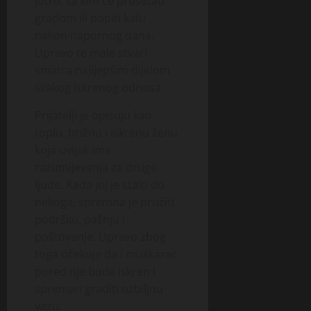
jutro, sa kim će prošetati
gradom ili popiti kafu
nakon napornog dana.
Upravo te male stvari
smatra najljepšim dijelom
svakog iskrenog odnosa.
Prijatelji je opisuju kao
toplu, brižnu i iskrenu ženu
koja uvijek ima
razumijevanja za druge
ljude. Kada joj je stalo do
nekoga, spremna je pružiti
podršku, pažnju i
poštovanje. Upravo zbog
toga očekuje da i muškarac
pored nje bude iskren i
spreman graditi ozbiljnu
vezu.