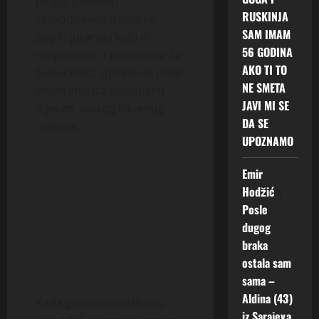
mogla podijeliti
RUSKINJA
svakodnevne trenutke,
SAM IMAM
popiti jutarnju kafu ili
56 GODINA
razgovarati o planovima za
AKO TI TO
budućnost. Upravo te male
NE SMETA
stvari smatra najljepšim
JAVI MI SE
dijelom svakog iskrenog
DA SE
odnosa.
UPOZNAMO
Emir
Hodžić
o
Posle
dugog
braka
ostala sam
sama –
Aldina (43)
Kada govori o muškarcu
iz Sarajeva