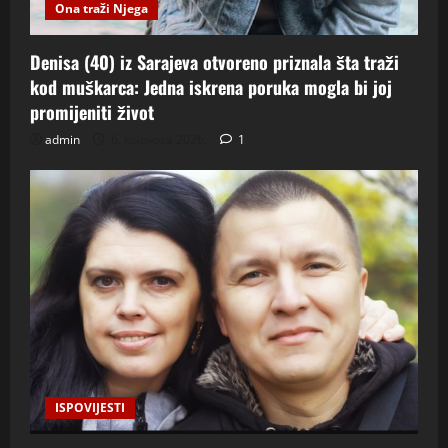
Ona traži Njega
Denisa (40) iz Sarajeva otvoreno priznala šta traži
kod muškarca: Jedna iskrena poruka mogla bi joj
promijeniti život
admin
6. kolovoza 2026.
1
ISPOVIJESTI