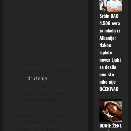
Srbin DAO
4.500 evra
za mladu iz
Albanije:
Nakon
isplate
novca Ljubi
Po prirodi je vedra i
se desilo
pozitivna osoba. Voli miran
ono što
život,
druženje
sa
niko nije
porodicom i prijateljima,
OČEKIVAO
kao i trenutke provedene u
opuštenoj atmosferi.
Smatra da su poštenje,
poštovanje i međusobno
razumijevanje mnogo
UDATE ŽENE
važniji od bilo kakvih