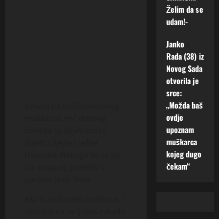
Želim da se
udam!-
Janko
o
Rada (38) iz
Novog Sada
otvorila je
srce:
„Možda baš
Ismeta ne traži savršenog
ovdje
muškarca, već dobrog
upoznam
čovjeka sa kojim može
muškarca
dijeliti i lijepe i teške
kojeg dugo
trenutke. Nekoga ko će joj
čekam“
biti prijatelj, podrška i
partner kroz život.
Ako si slobodan muškarac i
vjeruješ da za ljubav nikada