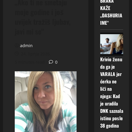
„Ako ti ne smetaju
BRAKA
KAŽE
moje godine i još
„DASHURIA
uvijek tražiš ljubav,
IME“
javi mi se“
admin
24. lipnja 2026.
Krivio ženu
5 minutes read
0
da ga je
VARALA jer
ćerka ne
liči na
njega: Kad
je uradila
DNK saznala
istinu posle
38 godina