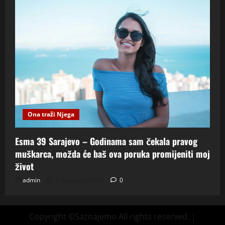
Ona traži Njega
Esma 39 Sarajevo – Godinama sam čekala pravog
muškarca, možda će baš ova poruka promijeniti moj
život
admin
6. kolovoza 2026.
0
Copyright ©Saznajemo All rights reserved.
|