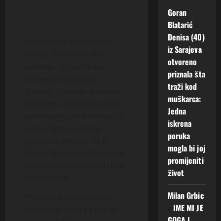
Goran
Blatarić
o
Denisa (40)
U slobodno vrijeme voli
iz Sarajeva
šetnje, dobru muziku,
otvoreno
kuhanje i provođenje
priznala šta
vremena sa dragim
traži kod
ljudima. Uživanje u malim
muškarca:
životnim radostima za nju
Jedna
predstavlja pravi recept za
iskrena
sreću. Vjeruje da nije
poruka
potrebno mnogo da bi
mogla bi joj
čovjek bio zadovoljan kada
promijeniti
pored sebe ima osobu koja
život
ga razumije.
Milan Grbic
Priznaje da joj ponekad
o
IME MI JE
nedostaje neko sa kim bi
GOGA I