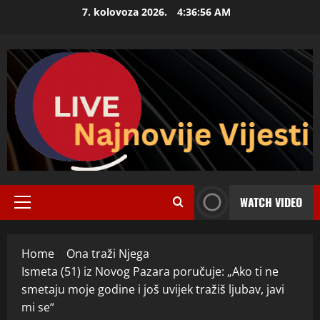
Skip
7. kolovoza 2026.
4:36:57 AM
to
content
WATCH VIDEO
Primary
Menu
Home
Ona traži Njega
Ismeta (51) iz Novog Pazara poručuje: „Ako ti ne
smetaju moje godine i još uvijek tražiš ljubav, javi
mi se“