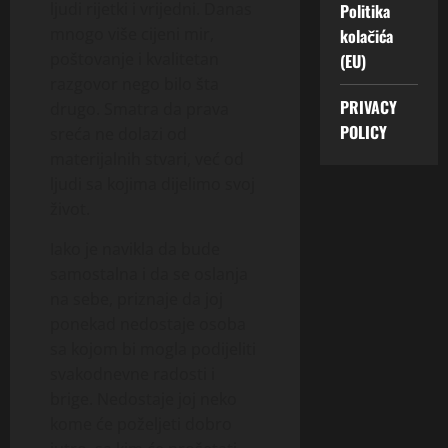
ljudi rijetki i vrijedni. Danas
Politika
mnogo više cijeni mir,
kolačića
poštovanje i kvalitetan
(EU)
razgovor nego bilo šta
PRIVACY
drugo. Smatra da prava
POLICY
sreća ne dolazi od
materijalnih stvari, već od
ljudi sa kojima dijelimo svoj
život.
Iako je navikla da bude
samostalna i da se oslanja
na sebe, priznaje da joj
ponekad nedostaje osoba
sa kojom bi mogla podijeliti
svakodnevne radosti i
brige. Nedostaje joj neko
kome će poželjeti dobro