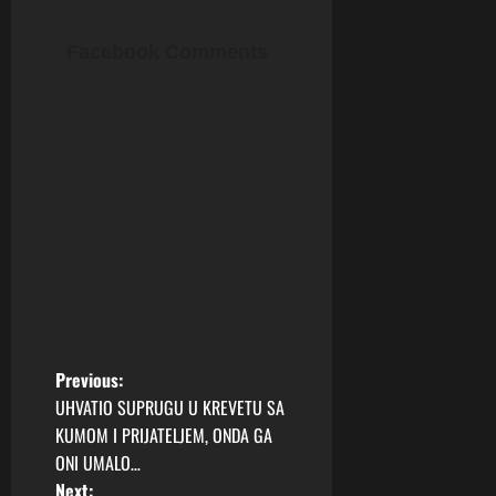
Facebook Comments
P
Previous:
UHVATIO SUPRUGU U KREVETU SA
o
KUMOM I PRIJATELJEM, ONDA GA
ONI UMALO…
s
Next: