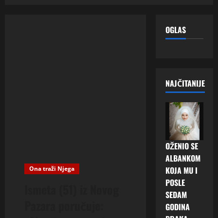
OGLAS
NAJČITANIJE
OŽENIO SE
ALBANKOM
Ona traži Njega
KOJA MU I
POSLE
Ismeta (51) iz Novog
SEDAM
Pazara poručuje:
GODINA