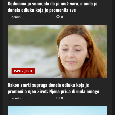
Godinama je sumnjala da je muž vara, a onda je
donela odluku koja je promenila sve
admin
6. kolovoza 2026.
0
ISPOVIJESTI
Nakon smrti supruga donela odluku koja je
promenila njen život: Njena priča dirnula mnoge
admin
6. kolovoza 2026.
0