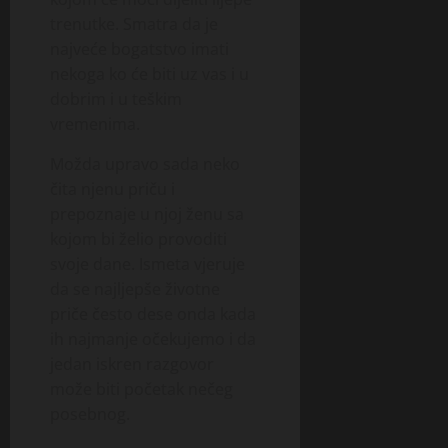
trenutke. Smatra da je
najveće bogatstvo imati
nekoga ko će biti uz vas i u
dobrim i u teškim
vremenima.
Možda upravo sada neko
čita njenu priču i
prepoznaje u njoj ženu sa
kojom bi želio provoditi
svoje dane. Ismeta vjeruje
da se najljepše životne
priče često dese onda kada
ih najmanje očekujemo i da
jedan iskren razgovor
može biti početak nečeg
posebnog.