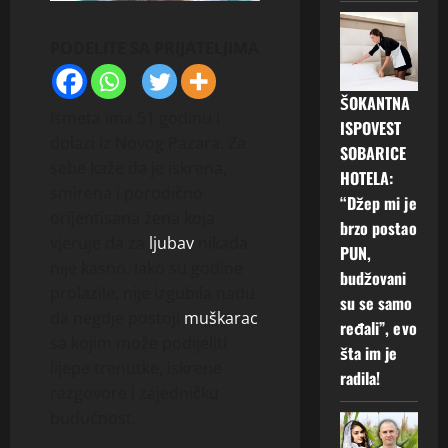
PODELITE SA PRIJATELJIMA
ŠOKANTNA
Ismeta ima 51 godinu i
ISPOVEST
dolazi iz Novog Pazara. Za
SOBARICE
sebe kaže da je iskrena,
HOTELA:
smirena i porodično
“Džep mi je
orijentisana žena koja
brzo postao
vjeruje da za
ljubav
nikada
PUN,
nije kasno. Iako su godine
budžovani
prolazile, nije izgubila nadu
su se samo
da negdje postoji
muškarac
ređali”, evo
sa kojim može podijeliti
šta im je
lijepe trenutke, iskrene
radila!
razgovore i zajedničku
budućnost.