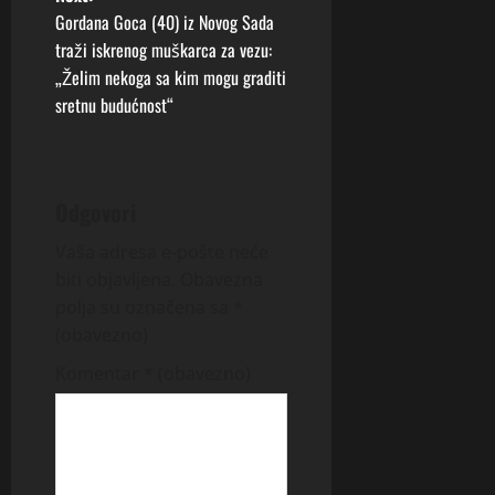
t
Gordana Goca (40) iz Novog Sada
traži iskrenog muškarca za vezu:
n
„Želim nekoga sa kim mogu graditi
sretnu budućnost“
a
v
i
Odgovori
g
Vaša adresa e-pošte neće
biti objavljena.
Obavezna
a
polja su označena sa
*
(obavezno)
t
Komentar
* (obavezno)
i
o