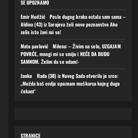
SE UPOZNAMO
Emir Hodžić
o
Posle dugog braka ostala sam sama –
Aldina (43) iz Sarajeva želi novo poznanstvo Ako
zelis isto Javi mi se!
Mato pavlović
o
Milena: – Živim na selu, UZGAJAM
POVRĆE, mnogi mi se smiju i NEĆE DA BUDU
SAMNOM. Želim da se udam!-
Janko
o
Rada (38) iz Novog Sada otvorila je srce:
„Možda baš ovdje upoznam muškarca kojeg dugo
čekam“
STRANICE