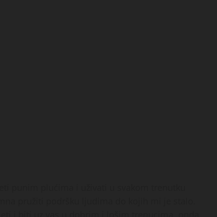
vjeti punim plućima i uživati u svakom trenutku
na pružiti podršku ljudima do kojih mi je stalo.
eti i biti uz vas u dobrim i lošim trenucima, onda