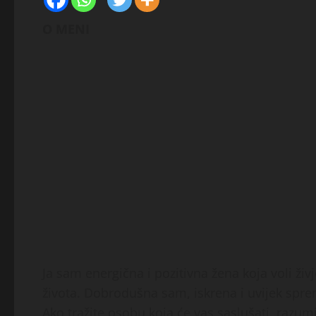
O MENI
Ja sam energična i pozitivna žena koja voli ži
života. Dobrodušna sam, iskrena i uvijek sprem
Ako tražite osobu koja će vas saslušati, razumj