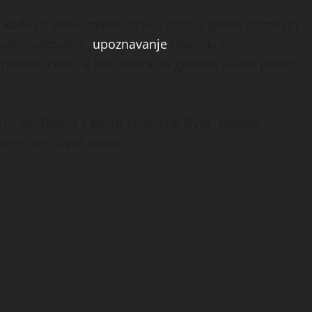
jep kada uz sebe imamo pravu osobu. Jedan od mojih
žavam putovanja,
upoznavanje
novih kultura,
je prepun čuda, a bez obzira na godine, uvijek postoji
– muškarca s kojim ću dijeliti život, stvarati
koje nam život pruža.