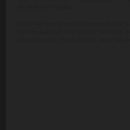
ste na pravom mjestu.
Volim kvalitetno provoditi vrijeme s dragim ljud
ispunjen pažnjom, poštovanjem i toplinom. S
jutarnji poljubac, iskren osmijeh nakon napor