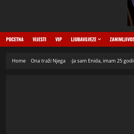
POCETNA
VIJESTI
VIP
LJUBAV&VEZE
ZANIMLJIVO
Home
Ona traži Njega
-Ja sam Enida, imam 25 god