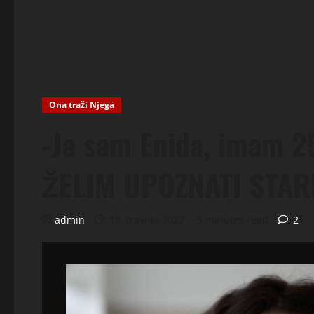
Ona traži Njega
-Ja sam Enida, imam 25
ŽELIM UPOZNATI STA
admin
18. travnja 2022.
5 minutes read
2