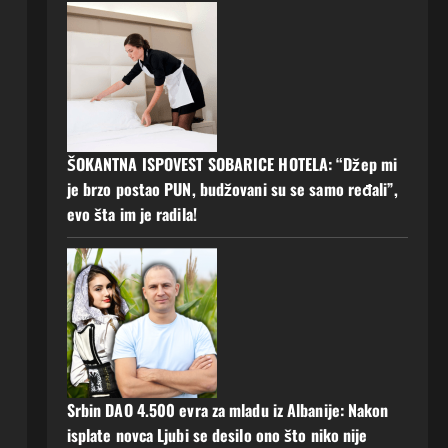
ŠOKANTNA ISPOVEST SOBARICE HOTELA: “Džep mi
je brzo postao PUN, budžovani su se samo ređali”,
evo šta im je radila!
Srbin DAO 4.500 evra za mladu iz Albanije: Nakon
isplate novca Ljubi se desilo ono što niko nije