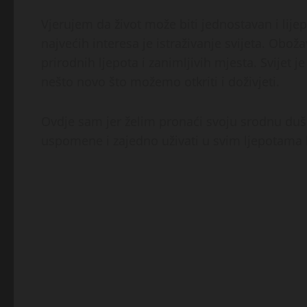
Vjerujem da život može biti jednostavan i li
najvećih interesa je istraživanje svijeta. Obo
prirodnih ljepota i zanimljivih mjesta. Svijet 
nešto novo što možemo otkriti i doživjeti.
Ovdje sam jer želim pronaći svoju srodnu dušu 
uspomene i zajedno uživati u svim ljepotama 