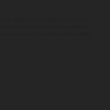
ima, dijeliti lijepe trenutke i graditi odnos
matram da male stvari čine život posebnim –
nog dana i osjećaj da nekome zaista značite.