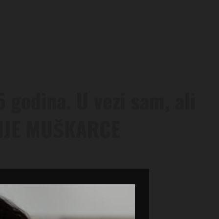
 godina. U vezi sam, ali
RIJE MUŠKARCE