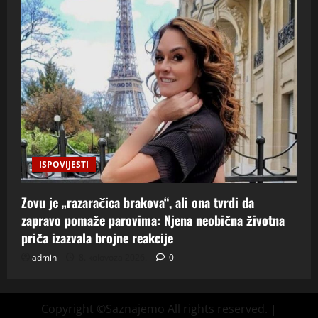
ISPOVIJESTI
Zovu je „razaračica brakova“, ali ona tvrdi da
zapravo pomaže parovima: Njena neobična životna
priča izazvala brojne reakcije
admin
8. kolovoza 2026.
0
Copyright ©Saznajemo All rights reserved.
|