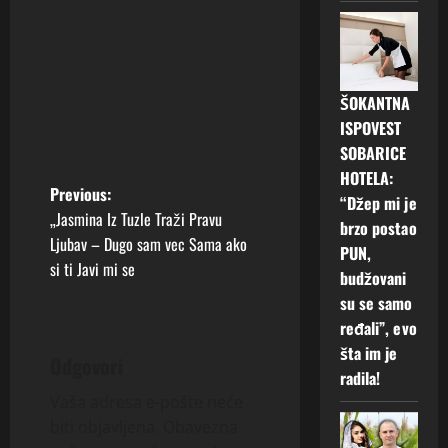
ŠOKANTNA
ISPOVEST
SOBARICE
HOTELA:
P
Previous:
“Džep mi je
„Jasmina Iz Tuzle Traži Pravu
brzo postao
o
Ljubav – Dugo sam vec Sama ako
PUN,
si ti Javi mi se
s
budžovani
su se samo
t
ređali”, evo
šta im je
n
Odgovori
radila!
a
Vaša adresa e-pošte neće
biti objavljena.
Obavezna