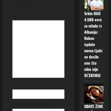
v
polja su označena sa
*
(obavezno)
i
Srbin DAO
Komentar
* (obavezno)
4.500 evra
g
za mladu iz
a
Albanije:
Nakon
t
isplate
novca Ljubi
i
se desilo
o
ono što
niko nije
n
OČEKIVAO
Ime
* (obavezno)
E-pošta
* (obavezno)
UDATE ŽENE