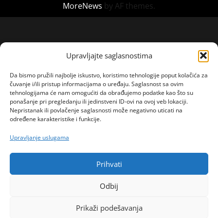
MoreNews
by AF themes.
Upravljajte saglasnostima
Da bismo pružili najbolje iskustvo, koristimo tehnologije poput kolačića za
čuvanje i/ili pristup informacijama o uređaju. Saglasnost sa ovim
tehnologijama će nam omogućiti da obrađujemo podatke kao što su
ponašanje pri pregledanju ili jedinstveni ID-ovi na ovoj veb lokaciji.
Nepristanak ili povlačenje saglasnosti može negativno uticati na
određene karakteristike i funkcije.
Upravljanje uslugama
Prihvati
Odbij
Prikaži podešavanja