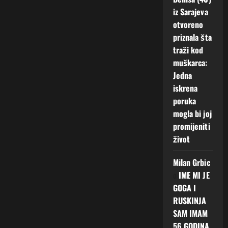
iz Sarajeva
otvoreno
priznala šta
traži kod
muškarca:
Jedna
iskrena
poruka
mogla bi joj
promijeniti
život
Milan Grbic
o
IME MI JE
GOGA I
RUSKINJA
SAM IMAM
56 GODINA