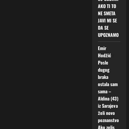
AKO TI TO
NE SMETA
JAVI MI SE
DA SE
UPOZNAMO
Emir
Hodžić
o
Posle
dugog
braka
ostala sam
sama –
Aldina (43)
iz Sarajeva
želi novo
poznanstvo
Ako zelis