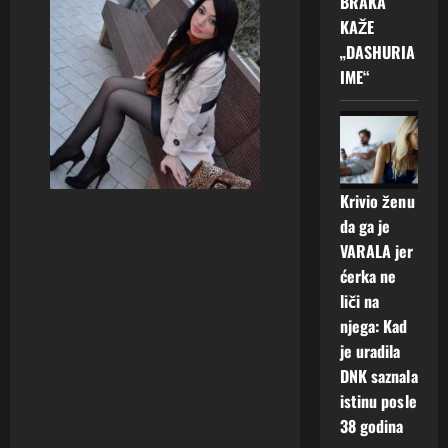
BRAKA
KAŽE
„DASHURIA
IME“
Krivio ženu
da ga je
VARALA jer
ćerka ne
liči na
njega: Kad
je uradila
DNK saznala
istinu posle
38 godina