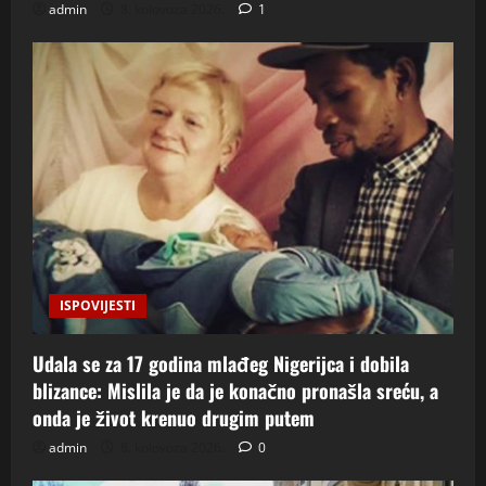
admin
8. kolovoza 2026.
1
ISPOVIJESTI
Udala se za 17 godina mlađeg Nigerijca i dobila
blizance: Mislila je da je konačno pronašla sreću, a
onda je život krenuo drugim putem
admin
8. kolovoza 2026.
0