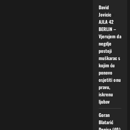
David
Jovicic
o
AJLA 42
BERLIN –
Vjerujem da
negdje
postoji
muškarac s
kojim ću
ponovo
osjetiti onu
pravu,
iskrenu
ljubav
Goran
Blatarić
o
Denisa (40)