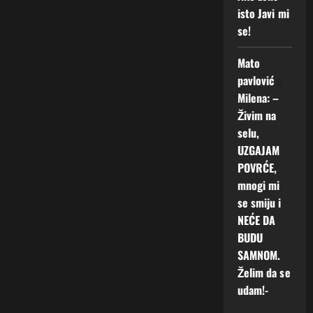
isto Javi mi
se!
Mato
pavlović
o
Milena: –
Živim na
selu,
UZGAJAM
POVRĆE,
mnogi mi
se smiju i
NEĆE DA
BUDU
SAMNOM.
Želim da se
udam!-