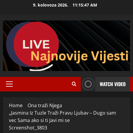
Skip
9. kolovoza 2026.
11:15:48 AM
to
content
WATCH VIDEO
Primary
Menu
Home
Ona traži Njega
„Jasmina Iz Tuzle Traži Pravu Ljubav – Dugo sam
vec Sama ako si ti Javi mi se
Screenshot_3803