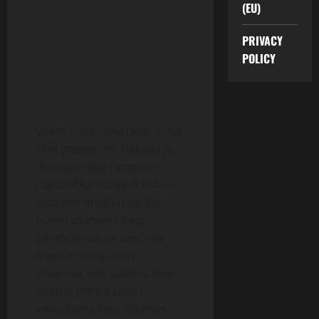
(EU)
PRIVACY
POLICY
Volim male stvari koje život
čine posebnim. Nekada je
dovoljan lijep razgovor,
zajednička šetnja ili kafa u
dobrom društvu da dan
bude ispunjen i lijep.
Smatram da se sreća ne
mjeri materijalnim
stvarima, već ljudima koje
imamo pored sebe i
emocijama koje dijelimo.