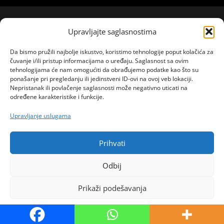
Upravljajte saglasnostima
Da bismo pružili najbolje iskustvo, koristimo tehnologije poput kolačića za
čuvanje i/ili pristup informacijama o uređaju. Saglasnost sa ovim
tehnologijama će nam omogućiti da obrađujemo podatke kao što su
ponašanje pri pregledanju ili jedinstveni ID-ovi na ovoj veb lokaciji.
Nepristanak ili povlačenje saglasnosti može negativno uticati na
određene karakteristike i funkcije.
Upravljanje uslugama
Prihvati
Odbij
Prikaži podešavanja
Politika kolačića