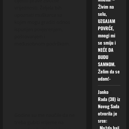
cijeniti prave životne
Živim na
vrijednosti. Željela bih
selu,
upoznati muškarca sa
UZGAJAM
kojim mogu graditi odnos
POVRĆE,
ispunjen povjerenjem,
mnogi mi
poštovanjem i
se smiju i
međusobnom podrškom.
NEĆE DA
BUDU
SAMNOM.
Želim da se
udam!-
Janko
o
Rada (38) iz
Novog Sada
otvorila je
Godine su me naučile da ne
srce:
treba gubiti vrijeme na
„Možda baš