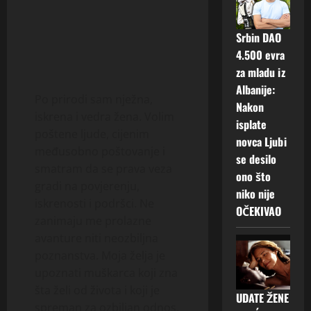
Srbin DAO
4.500 evra
za mladu iz
Albanije:
Po prirodi sam nježna,
Nakon
iskrena i vedra žena. Volim
isplate
poštene ljude, cijenim
novca Ljubi
međusobno poštovanje i
se desilo
smatram da se prava veza
ono što
gradi na povjerenju,
niko nije
iskrenosti i podršci. Ne
OČEKIVAO
zanimaju me prolazne
avanture niti neozbiljna
poznanstva. Moja želja je
upoznati muškarca koji zna
šta želi od života i koji je
UDATE ŽENE
spreman za ozbiljan odnos.