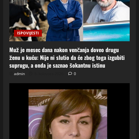
ISPOVIJESTI
Muž je mesec dana nakon venčanja doveo drugu
ženu u kuću: Nije ni slutio da će zbog toga izgubiti
suprugu, a onda je saznao šokantnu istinu
admin
5. kolovoza 2026.
0