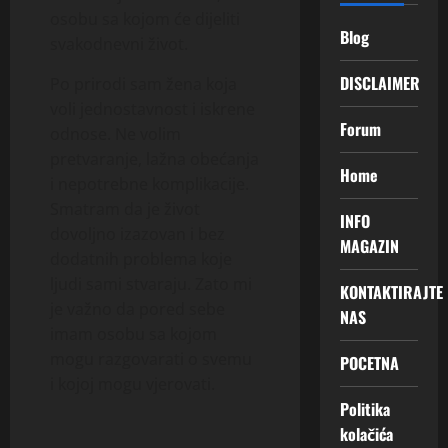
osobu sa kojom će dijeliti
Blog
svakodnevni život.
DISCLAIMER
Po prirodi sam žena koja
voli jednostavnost i iskrene
Forum
odnose. Ne volim
pretvaranje, lažna obećanja
Home
i nepotrebne komplikacije.
Smatram da je život
INFO
dovoljno izazovan i bez
MAGAZIN
dodatnih problema koje
ljudi sami stvaraju. Zato mi
KONTAKTIRAJTE
je važno da pored sebe
NAS
imam osobu sa kojom
mogu razgovarati o svemu
POCETNA
i kojoj mogu vjerovati.
Politika
kolačića