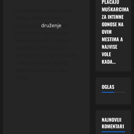
PLAĆAJU
MUŠKARCIMA
U slobodno vrijeme volim
ZA INTIMNE
šetnje, dobru muziku,
ODNOSE NA
putovanja i
druženje
sa
OVIM
porodicom i prijateljima.
MESTIMA A
Takođe uživam u mirnim
NAJVISE
večerima kod kuće, jer
VOLE
vjerujem da su upravo takvi
KADA…
trenuci najljepši kada ih
dijelite sa osobom koju
volite.
OGLAS
NAJNOVIJI
KOMENTARI