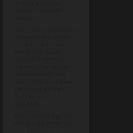
se dvoje ljudi osjećaju
sigurno jedno pored
drugoga.
Godine su me naučile da ne
treba odustajati od sreće i
da nikada nije kasno za
novi početak. Danas
mnogo bolje znam šta
želim od života i ne bojim
se otvoreno reći da mi
nedostaje osoba sa kojom
bih mogla dijeliti lijepe
trenutke i planirati
budućnost.
Možda si i ti već dugo sam i
možda tražiš upravo ono
što i ja tražim – mir,