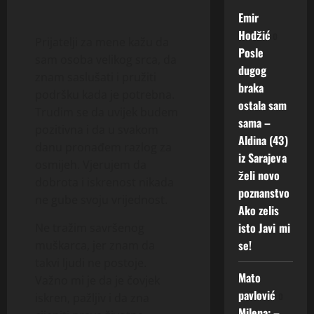
Emir
Hodžić
o
Prijatelji za mene kažu da
Posle
sam osoba velikog srca, da
dugog
znam saslušati i pružiti
braka
podršku kada je potrebna.
ostala sam
Trudim se da uvijek budem
sama –
pozitivna i da u svakom
Aldina (43)
danu pronađem razlog za
iz Sarajeva
osmijeh. Vjerujem da
želi novo
dobrota i iskrenost nikada
poznanstvo
ne gube svoju vrijednost.
Ako zelis
isto Javi mi
Ne tražim savršenog
se!
muškarca, jer znam da
takvi ljudi ne postoje.
Mato
Važno mi je da je čovjek
pavlović
o
iskren, pažljiv i da zna
Milena: –