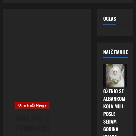
OGLAS
NAJČITANIJE
OŽENIO SE
ALBANKOM
Ona traži Njega
KOJA MU I
POSLE
NINA (41) IZ
SEDAM
PODGORICE
GODINA