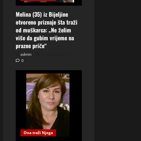
Melina (35) iz Bijeljine
otvoreno priznaje šta traži
od muškarca: „Ne želim
više da gubim vrijeme na
prazne priče“
admin
5. kolovoza 2026.
0
Ona traži Njega