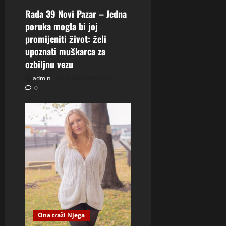
Rada 39 Novi Pazar – Jedna
poruka mogla bi joj
promijeniti život: želi
upoznati muškarca za
ozbiljnu vezu
admin
4. kolovoza 2026.
0
Ona traži Njega