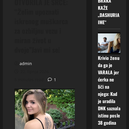
OTVORILA JE SRCE:
BRAKA
KAŽE
“Želim upoznati
„DASHURIA
iskrenog muškarca
IME“
za ozbiljnu vezu i
miran život u
dvoje”Javi mi se!
Krivio ženu
admin
da ga je
22. lipnja 2026.
VARALA jer
ćerka ne
5 minutes read
1
liči na
njega: Kad
je uradila
DNK saznala
istinu posle
38 godina