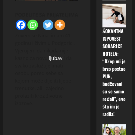
PODELITE SA PRIJATELJIMA
ŠOKANTNA
Zovem se Nina, imam 41
ISPOVEST
godinu i živim u Podgorici.
SOBARICE
Vjerujem da nikada nije
HOTELA:
kasno za novu
ljubav
i da
“Džep mi je
svako zaslužuje imati
brzo postao
osobu pored sebe sa
PUN,
kojom može dijeliti lijepe
budžovani
trenutke, ali i zajedno
su se samo
prolaziti kroz životne
ređali”, evo
izazove.
šta im je
radila!