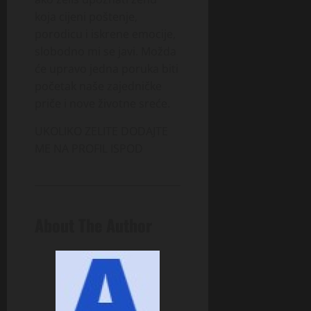
koja cijeni poštenje,
porodicu i iskrene emocije,
slobodno mi se javi. Možda
će upravo jedna poruka biti
početak naše zajedničke
priče i nove životne sreće.
UKOLIKO ZELITE DODAJTE
ME NA PROFIL ISPOD
About The Author