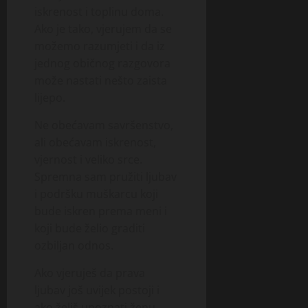
iskrenost i toplinu doma.
Ako je tako, vjerujem da se
možemo razumjeti i da iz
jednog običnog razgovora
može nastati nešto zaista
lijepo.
Ne obećavam savršenstvo,
ali obećavam iskrenost,
vjernost i veliko srce.
Spremna sam pružiti ljubav
i podršku muškarcu koji
bude iskren prema meni i
koji bude želio graditi
ozbiljan odnos.
Ako vjeruješ da prava
ljubav još uvijek postoji i
ako želiš upoznati ženu