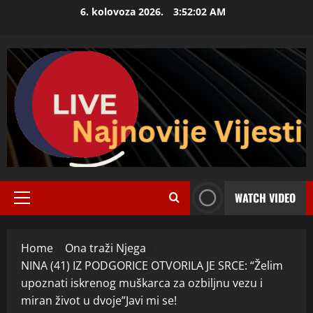
Skip
6. kolovoza 2026.
3:52:04 AM
to
content
WATCH VIDEO
Primary
Menu
Home
Ona traži Njega
NINA (41) IZ PODGORICE OTVORILA JE SRCE: “Želim
upoznati iskrenog muškarca za ozbiljnu vezu i
miran život u dvoje”Javi mi se!