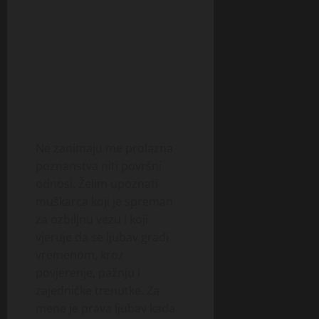
Ne zanimaju me prolazna
poznanstva niti površni
odnosi. Želim upoznati
muškarca koji je spreman
za ozbiljnu vezu i koji
vjeruje da se ljubav gradi
vremenom, kroz
povjerenje, pažnju i
zajedničke trenutke. Za
mene je prava ljubav kada