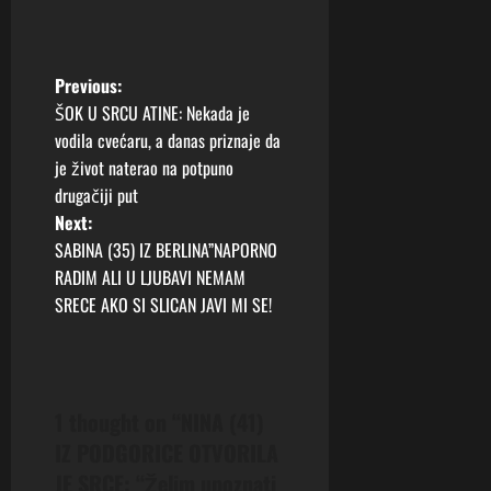
P
Previous:
ŠOK U SRCU ATINE: Nekada je
o
vodila cvećaru, a danas priznaje da
je život naterao na potpuno
s
drugačiji put
t
Next:
SABINA (35) IZ BERLINA”NAPORNO
n
RADIM ALI U LJUBAVI NEMAM
SRECE AKO SI SLICAN JAVI MI SE!
a
v
i
1 thought on “
NINA (41)
IZ PODGORICE OTVORILA
g
JE SRCE: “Želim upoznati