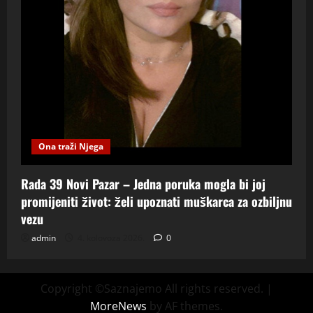
Ona traži Njega
Rada 39 Novi Pazar – Jedna poruka mogla bi joj
promijeniti život: želi upoznati muškarca za ozbiljnu
vezu
admin
4. kolovoza 2026.
0
Copyright ©Saznajemo All rights reserved.
|
MoreNews
by AF themes.