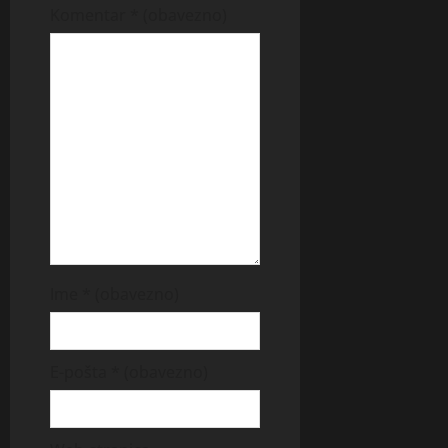
Komentar
* (obavezno)
Ime
* (obavezno)
E-pošta
* (obavezno)