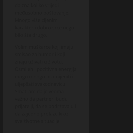
da zna koliko vrijedi
međusobno poštovanje.
Mnogo više cijenim
karakter i dobro srce nego
bilo šta drugo.
Volim muškarce koji imaju
smisao za humor i koji
znaju uživati u životu.
Osmijeh i pozitivna energija
mogu mnogo promijeniti i
uljepšati svakodnevicu.
Smatram da je veoma
važno da partneri budu
prijatelji, da se podržavaju i
da zajedno prolaze kroz
sve životne situacije.