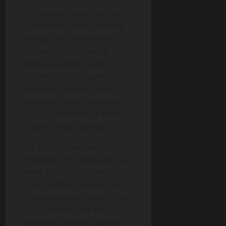
Prijatelji za mene kažu da
sam vedra, brižna i osoba
na koju se uvijek mogu
osloniti. Trudim se da
prema ljudima budem
iskrena i da poštujem
svakoga. Vjerujem da se
dobrota uvijek prepozna i
da čovjek nikada ne treba
izgubiti svoju ljudskost.
Ne tražim savršenog
muškarca niti očekujem da
neko bude bez mana. Svi
smo različiti i upravo nas to
čini posebnima. Ono što mi
je najvažnije jeste da je
muškarac pošten, pažljiv i