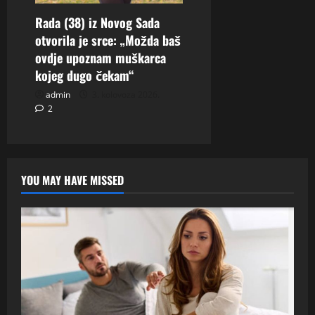
Rada (38) iz Novog Sada
otvorila je srce: „Možda baš
ovdje upoznam muškarca
kojeg dugo čekam“
admin
3. kolovoza 2026.
2
YOU MAY HAVE MISSED