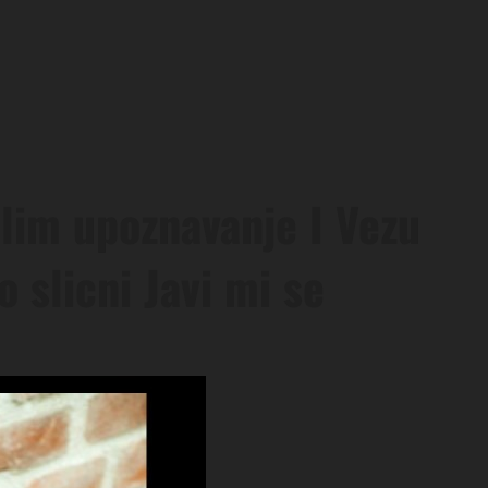
elim upoznavanje I Vezu
o slicni Javi mi se