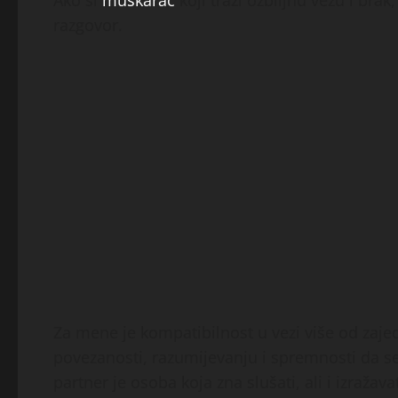
razgovor.
Za mene je kompatibilnost u vezi više od zaje
povezanosti, razumijevanju i spremnosti da s
partner je osoba koja zna slušati, ali i izražavat