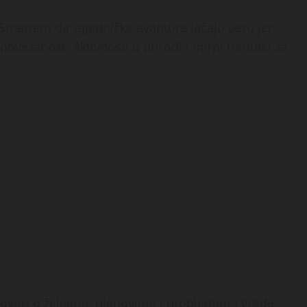
 Smatram da zajedničke avanture jačaju vezu jer
ezanost. Aktivnosti u prirodi i mirni trenutci za
zgovori o željama, planovima i problemima grade