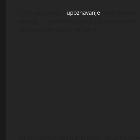
Volim putovanja i
upoznavanje
novih kultura.
stvaraju uspomene i produbljuju međusobnu pov
razgovor jednako su mi važni.
Zdrava komunikacija je ključna – otvoreni ra