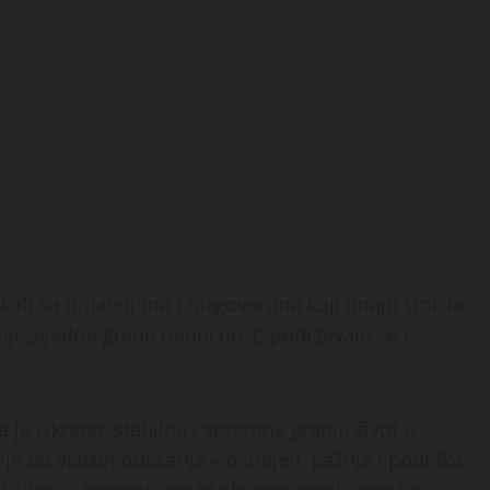
afi sa prijateljima i razgovorima koji imaju smisla.
koji zajedno grade budućnost, podržavaju se i
je iskrena, stabilna i spremna graditi život u
e od velikih obećanja – osmijeh, pažnja i podrška.
k, i cijeni iskrenost, možda bismo mogli započeti