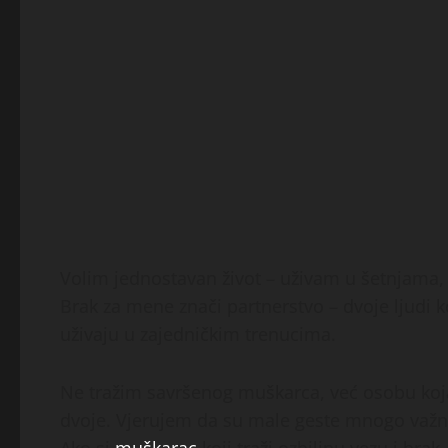
Volim jednostavan život – uživam u šetnjama, k
Brak za mene znači partnerstvo – dvoje ljudi 
uživaju u zajedničkim trenucima.
Ne tražim savršenog muškarca, već osobu koja 
dvoje. Vjerujem da su male geste mnogo važnij
Ako si
muškarac
koji traži ozbiljnu vezu i bra