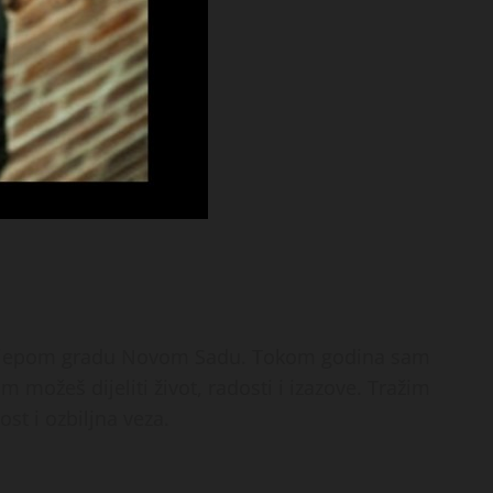
elijepom gradu Novom Sadu. Tokom godina sam
m možeš dijeliti život, radosti i izazove. Tražim
st i ozbiljna veza.