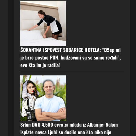
ŠOKANTNA ISPOVEST SOBARICE HOTELA: “Džep mi
je brzo postao PUN, budžovani su se samo ređali”,
evo šta im je radila!
Srbin DAO 4.500 evra za mladu iz Albanije: Nakon
isplate novca Ljubi se desilo ono što niko nije