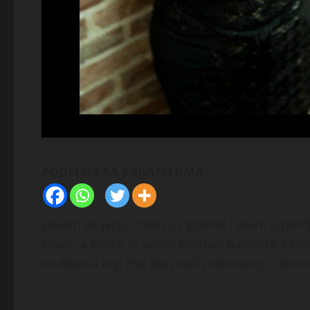
PODELITE SA PRIJATELJIMA
Zovem se Jeca, imam 33 godine i živim u pr
shvatila koliko je važno pronaći partnera s koji
muškarca koji zna šta znači poštovanje, iskreno