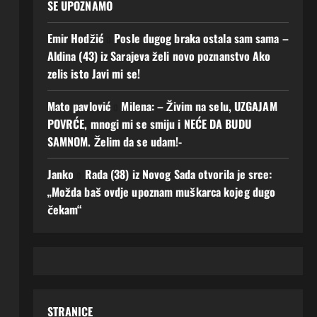
SE UPOZNAMO
Emir Hodžić
o
Posle dugog braka ostala sam sama –
Aldina (43) iz Sarajeva želi novo poznanstvo Ako
zelis isto Javi mi se!
Mato pavlović
o
Milena: – Živim na selu, UZGAJAM
POVRĆE, mnogi mi se smiju i NEĆE DA BUDU
SAMNOM. Želim da se udam!-
Janko
o
Rada (38) iz Novog Sada otvorila je srce:
„Možda baš ovdje upoznam muškarca kojeg dugo
čekam“
STRANICE