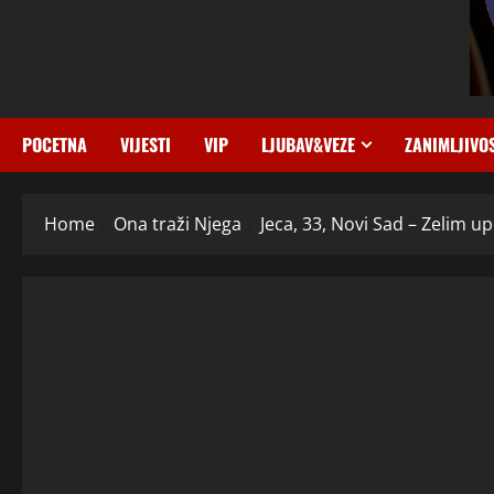
POCETNA
VIJESTI
VIP
LJUBAV&VEZE
ZANIMLJIVO
Home
Ona traži Njega
Jeca, 33, Novi Sad – Zelim up