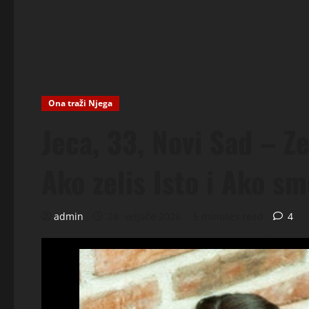
Ona traži Njega
Jeca, 33, Novi Sad – Z
Ako zelis Isto i Ako sm
admin
28. veljače 2026.
5 minutes read
4