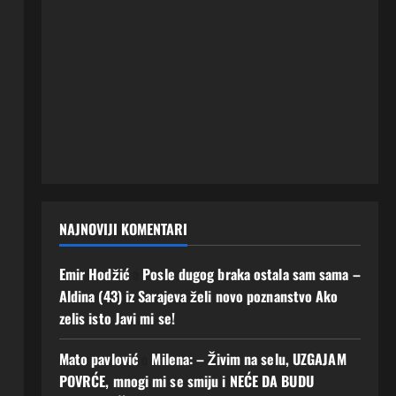
NAJNOVIJI KOMENTARI
Emir Hodžić
o
Posle dugog braka ostala sam sama –
Aldina (43) iz Sarajeva želi novo poznanstvo Ako
zelis isto Javi mi se!
Mato pavlović
o
Milena: – Živim na selu, UZGAJAM
POVRĆE, mnogi mi se smiju i NEĆE DA BUDU