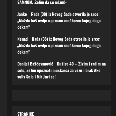
SAMNOM. Želim da se udam!-
Janko
o
Rada (38) iz Novog Sada otvorila je srce:
„Možda baš ovdje upoznam muškarca kojeg dugo
čekam“
Nenad
o
Rada (38) iz Novog Sada otvorila je srce:
„Možda baš ovdje upoznam muškarca kojeg dugo
čekam“
Danijel Baščovanović
o
Dušica 40 – Živim i radim na
selu, želim upoznati muškarca za vezu i brak Ako
volis Selo i Mir Javi se!
STRANICE