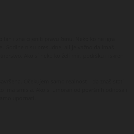
bilan i zna cijeniti pravu ženu. Neko ko ne igra
ore. Godine nisu presudne, ali je važno da imaš
rtnerstvo. Ako si neko ko želi mir, podršku i iskren
avršena. Očekujem samo realnost – da znaš stati
o što ima smisla. Ako si umoran od površnih odnosa i
bamo upoznati.