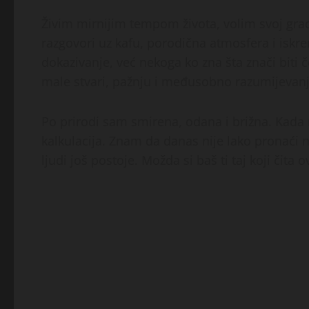
Živim mirnijim tempom života, volim svoj grad
razgovori uz kafu, porodična atmosfera i iskre
dokazivanje, već nekoga ko zna šta znači biti 
male stvari, pažnju i međusobno razumijevanj
Po prirodi sam smirena, odana i brižna. Kada n
kalkulacija. Znam da danas nije lako pronaći nek
ljudi još postoje. Možda si baš ti taj koji čita 