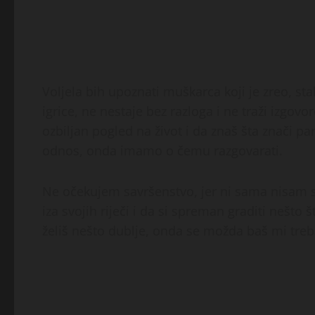
Voljela bih upoznati muškarca koji je zreo, sta
igrice, ne nestaje bez razloga i ne traži izgov
ozbiljan pogled na život i da znaš šta znači pa
odnos, onda imamo o čemu razgovarati.
Ne očekujem savršenstvo, jer ni sama nisam s
iza svojih riječi i da si spreman graditi nešt
želiš nešto dublje, onda se možda baš mi tre