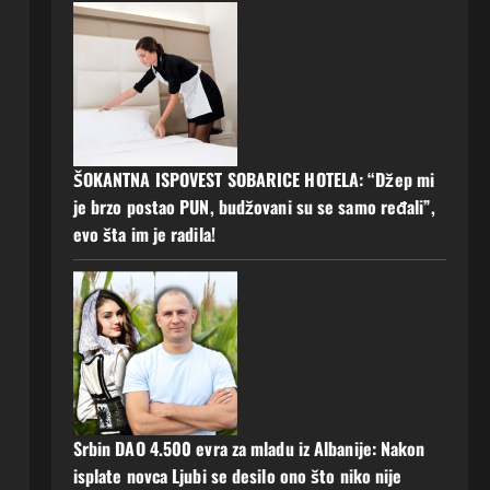
ŠOKANTNA ISPOVEST SOBARICE HOTELA: “Džep mi
je brzo postao PUN, budžovani su se samo ređali”,
evo šta im je radila!
Srbin DAO 4.500 evra za mladu iz Albanije: Nakon
isplate novca Ljubi se desilo ono što niko nije