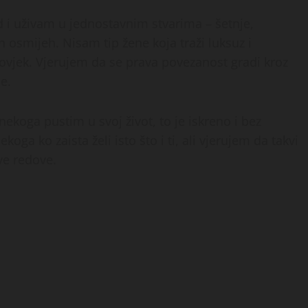
 i uživam u jednostavnim stvarima – šetnje,
n osmijeh. Nisam tip žene koja traži luksuz i
čovjek. Vjerujem da se prava povezanost gradi kroz
e.
ekoga pustim u svoj život, to je iskreno i bez
oga ko zaista želi isto što i ti, ali vjerujem da takvi
ove redove.