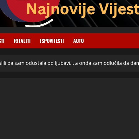
STI
RIJALITI
ISPOVIJESTI
AUTO
slili da sam odustala od ljubavi… a onda sam odlučila da dam