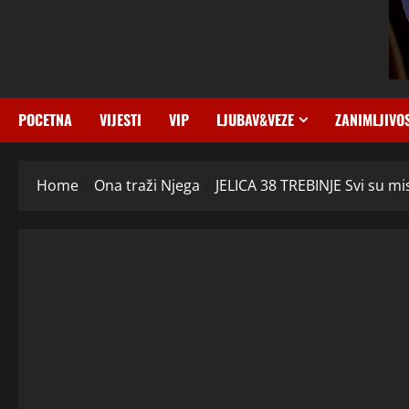
POCETNA
VIJESTI
VIP
LJUBAV&VEZE
ZANIMLJIVO
Home
Ona traži Njega
JELICA 38 TREBINJE Svi su mi