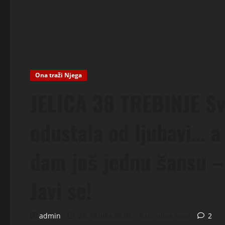
Ona traži Njega
JELICA 38 TREBINJE Svi
odustala od ljubavi… a
dam još jednu šansu –
Javi se!
admin
28. ožujka 2026.
6 minutes read
2